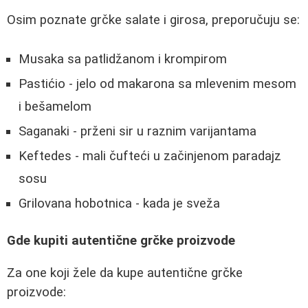
Osim poznate grčke salate i girosa, preporučuju se:
Musaka sa patlidžanom i krompirom
Pastićio - jelo od makarona sa mlevenim mesom
i bešamelom
Saganaki - prženi sir u raznim varijantama
Keftedes - mali čufteći u začinjenom paradajz
sosu
Grilovana hobotnica - kada je sveža
Gde kupiti autentične grčke proizvode
Za one koji žele da kupe autentične grčke
proizvode: