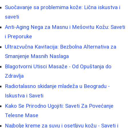
Suočavanje sa problemima kože: Lična iskustva i
saveti
Anti-Aging Nega za Masnu i Mešovitu Kožu: Saveti
i Preporuke
Ultrazvučna Kavitacija: Bezbolna Alternativa za
Smanjenje Masnih Naslaga
Blagotvorni Utisci Masaže - Od Opuštanja do
Zdravlja
Radiotalasno skidanje mladeža u Beogradu -
Iskustva i Saveti
Kako Se Prirodno Ugojiti: Saveti Za Povećanje
Telesne Mase
Najbolje kreme za suvu i osetljivu kožu - Saveti i