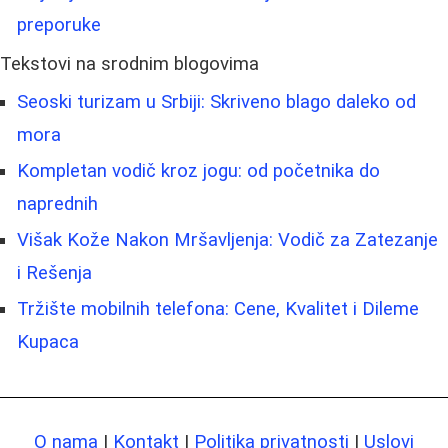
preporuke
Tekstovi na srodnim blogovima
Seoski turizam u Srbiji: Skriveno blago daleko od
mora
Kompletan vodič kroz jogu: od početnika do
naprednih
Višak Kože Nakon Mršavljenja: Vodič za Zatezanje
i Rešenja
Tržište mobilnih telefona: Cene, Kvalitet i Dileme
Kupaca
O nama
|
Kontakt
|
Politika privatnosti
|
Uslovi