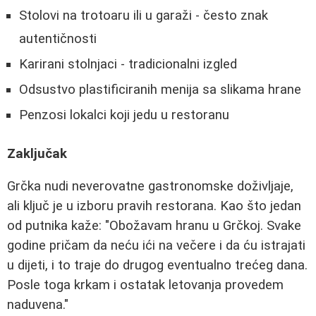
Stolovi na trotoaru ili u garaži - često znak
autentičnosti
Karirani stolnjaci - tradicionalni izgled
Odsustvo plastificiranih menija sa slikama hrane
Penzosi lokalci koji jedu u restoranu
Zaključak
Grčka nudi neverovatne gastronomske doživljaje,
ali ključ je u izboru pravih restorana. Kao što jedan
od putnika kaže: "Obožavam hranu u Grčkoj. Svake
godine pričam da neću ići na večere i da ću istrajati
u dijeti, i to traje do drugog eventualno trećeg dana.
Posle toga krkam i ostatak letovanja provedem
naduvena."