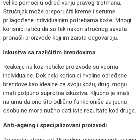
velike pomoći u određivanju pravog tretmana.
Stručnjak može preporučiti kreme i serume
prilagođene individualnim potrebama kože. Mnogi
korisnici ističu da su tek nakon stručnog saveta
pronašli proizvode koji im zaista odgovaraju.
Iskustva sa različitim brendovima
Reakcije na kozmetičke proizvode su veoma
individualne. Dok neki korisnici hvaline određene
brendove kao idealne za svoju kožu, drugi mogu
imati potpuno suprotna iskustva. Ključno je imati
na umu da ono što odlično funkcioniše za jednu
osobu ne mora nužno dati iste rezultate kod druge.
Anti-ageing i specijalizovani proizvodi
Za osobe starije od 25 godina, uvodenje anti-ageing