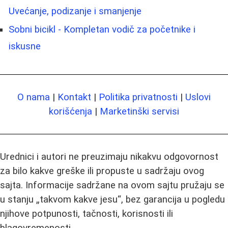
Uvećanje, podizanje i smanjenje
Sobni bicikl - Kompletan vodič za početnike i
iskusne
O nama
|
Kontakt
|
Politika privatnosti
|
Uslovi
korišćenja
|
Marketinški servisi
Urednici i autori ne preuzimaju nikakvu odgovornost
za bilo kakve greške ili propuste u sadržaju ovog
sajta. Informacije sadržane na ovom sajtu pružaju se
u stanju „takvom kakve jesu“, bez garancija u pogledu
njihove potpunosti, tačnosti, korisnosti ili
blagovremenosti.