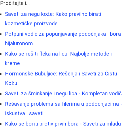
Pročitajte i...
Saveti za negu kože: Kako pravilno birati
kozmetičke proizvode
Potpuni vodič za popunjavanje podočnjaka i bora
hijaluronom
Kako se rešiti fleka na licu: Najbolje metode i
kreme
Hormonske Bubuljice: Rešenja i Saveti za Čistu
Kožu
Saveti za šminkanje i negu lica - Kompletan vodič
Rešavanje problema sa filerima u podočnjacima -
Iskustva i saveti
Kako se boriti protiv prvih bora - Saveti za mladu