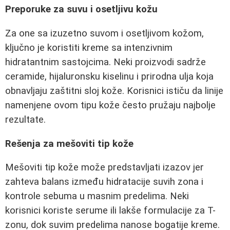
Preporuke za suvu i osetljivu kožu
Za one sa izuzetno suvom i osetljivom kožom,
ključno je koristiti kreme sa intenzivnim
hidratantnim sastojcima. Neki proizvodi sadrže
ceramide, hijaluronsku kiselinu i prirodna ulja koja
obnavljaju zaštitni sloj kože. Korisnici ističu da linije
namenjene ovom tipu kože često pružaju najbolje
rezultate.
Rešenja za mešoviti tip kože
Mešoviti tip kože može predstavljati izazov jer
zahteva balans između hidratacije suvih zona i
kontrole sebuma u masnim predelima. Neki
korisnici koriste serume ili lakše formulacije za T-
zonu, dok suvim predelima nanose bogatije kreme.