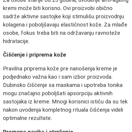
kremi može biti korisno. Ovi proizvobi obično
sadrže aktivne sastojke koji stimulišu proizvodnju
kolagena i poboljšavaju elastičnost kože. Za mlađe
osobe, fokus treba biti na održavanju ravnoteže
hidratacije.
Čišćenje i priprema kože
Pravilna priprema kože pre nanošenja kreme je
podjednako važna kao i sam izbor proizvoda.
Dubinsko čišćenje sa maskama i upotreba tonika
mogu značajno poboljšati apsorpciju aktivnih
sastojaka iz kreme. Mnogi korisnici ističu da su tek
nakon uvodenja kompletnog rituala čišćenja videli
optimalne rezultate.
Promena navika i strpljenje