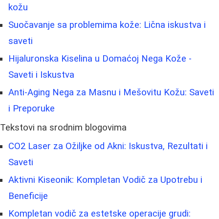
kožu
Suočavanje sa problemima kože: Lična iskustva i
saveti
Hijaluronska Kiselina u Domaćoj Nega Kože -
Saveti i Iskustva
Anti-Aging Nega za Masnu i Mešovitu Kožu: Saveti
i Preporuke
Tekstovi na srodnim blogovima
CO2 Laser za Ožiljke od Akni: Iskustva, Rezultati i
Saveti
Aktivni Kiseonik: Kompletan Vodič za Upotrebu i
Beneficije
Kompletan vodič za estetske operacije grudi: