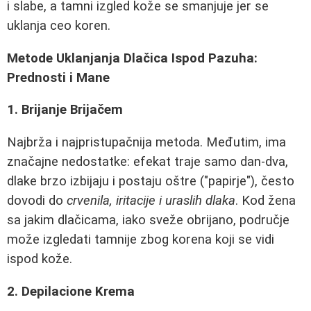
i slabe, a tamni izgled kože se smanjuje jer se
uklanja ceo koren.
Metode Uklanjanja Dlačica Ispod Pazuha:
Prednosti i Mane
1. Brijanje Brijačem
Najbrža i najpristupačnija metoda. Međutim, ima
značajne nedostatke: efekat traje samo dan-dva,
dlake brzo izbijaju i postaju oštre ("papirje"), često
dovodi do
crvenila, iritacije i uraslih dlaka
. Kod žena
sa jakim dlačicama, iako sveže obrijano, područje
može izgledati tamnije zbog korena koji se vidi
ispod kože.
2. Depilacione Krema