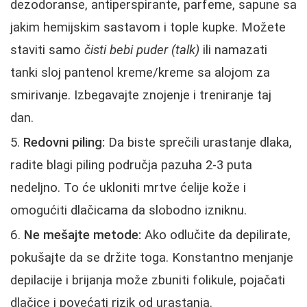
dezodoranse, antiperspirante, parfeme, sapune sa
jakim hemijskim sastavom i tople kupke. Možete
staviti samo
čisti bebi puder (talk)
ili namazati
tanki sloj pantenol kreme/kreme sa alojom za
smirivanje. Izbegavajte znojenje i treniranje taj
dan.
Redovni piling:
Da biste sprečili urastanje dlaka,
radite blagi piling područja pazuha 2-3 puta
nedeljno. To će ukloniti mrtve ćelije kože i
omogućiti dlačicama da slobodno izniknu.
Ne mešajte metode:
Ako odlučite da depilirate,
pokušajte da se držite toga. Konstantno menjanje
depilacije i brijanja može zbuniti folikule, pojačati
dlačice i povećati rizik od urastanja.