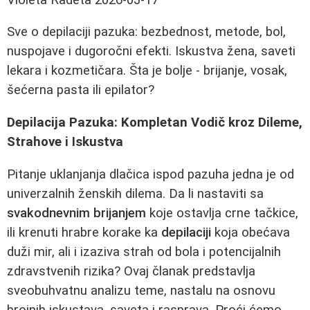
Sve o depilaciji pazuka: bezbednost, metode, bol,
nuspojave i dugoročni efekti. Iskustva žena, saveti
lekara i kozmetičara. Šta je bolje - brijanje, vosak,
šećerna pasta ili epilator?
Depilacija Pazuka: Kompletan Vodič kroz Dileme,
Strahove i Iskustva
Pitanje uklanjanja dlačica ispod pazuha jedna je od
univerzalnih ženskih dilema. Da li nastaviti sa
svakodnevnim brijanjem
koje ostavlja crne tačkice,
ili krenuti hrabre korake ka
depilaciji
koja obećava
duži mir, ali i izaziva strah od bola i potencijalnih
zdravstvenih rizika? Ovaj članak predstavlja
sveobuhvatnu analizu teme, nastalu na osnovu
brojnih iskustava, saveta i rasprava. Proći ćemo