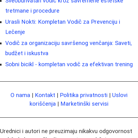
Sveobuhvatan vodič kroz savremene estetske
tretmane i procedure
Urasli Nokti: Kompletan Vodič za Prevenciju i
Lečenje
Vodič za organizaciju savršenog venčanja: Saveti,
budžet i iskustva
Sobni bicikl - kompletan vodič za efektivan trening
O nama
|
Kontakt
|
Politika privatnosti
|
Uslovi
korišćenja
|
Marketinški servisi
Urednici i autori ne preuzimaju nikakvu odgovornost