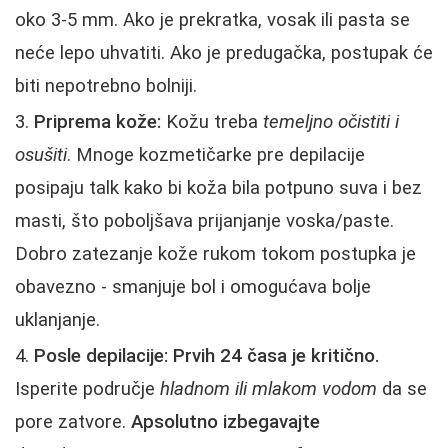
oko 3-5 mm. Ako je prekratka, vosak ili pasta se
neće lepo uhvatiti. Ako je predugačka, postupak će
biti nepotrebno bolniji.
Priprema kože:
Kožu treba
temeljno očistiti i
osušiti
. Mnoge kozmetičarke pre depilacije
posipaju talk kako bi koža bila potpuno suva i bez
masti, što poboljšava prijanjanje voska/paste.
Dobro zatezanje kože rukom tokom postupka je
obavezno - smanjuje bol i omogućava bolje
uklanjanje.
Posle depilacije:
Prvih 24 časa je kritično.
Isperite područje
hladnom ili mlakom vodom
da se
pore zatvore.
Apsolutno izbegavajte