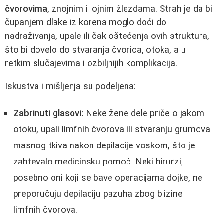
čvorovima
, znojnim i lojnim žlezdama. Strah je da bi
čupanjem dlake iz korena moglo doći do
nadraživanja, upale ili čak oštećenja ovih struktura,
što bi dovelo do stvaranja čvorica, otoka, a u
retkim slučajevima i ozbiljnijih komplikacija.
Iskustva i mišljenja su podeljena:
Zabrinuti glasovi:
Neke žene dele priče o jakom
otoku, upali limfnih čvorova ili stvaranju grumova
masnog tkiva nakon depilacije voskom, što je
zahtevalo medicinsku pomoć. Neki hirurzi,
posebno oni koji se bave operacijama dojke, ne
preporučuju depilaciju pazuha zbog blizine
limfnih čvorova.