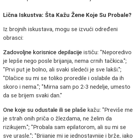
Lična Iskustva: Šta Kažu Žene Koje Su Probale?
Iz brojnih iskustava, mogu se izvući određeni
obrasci:
Zadovoljne korisnice depilacije
ističu: "Neporedivo
je lepše nego posle brijanja, nema crnih tačkica.";
"Prvi put je bolno, ali svaki sledeći je sve lakši.";
"Dlačice su mi se toliko proredile i oslabile da ih
skoro i nema."; "Mirna sam po 2-3 nedelje, umesto
da se brijem svaki dan."
One koje su odustale ili se plaše
kažu: "Previše me
je strah onih priča o žlezdama, ne želim da
rizikujem."; "Probala sam epilatorom, ali su mi se
sve urasle."; "Brijanje mi je jednostavnije i brže, iako