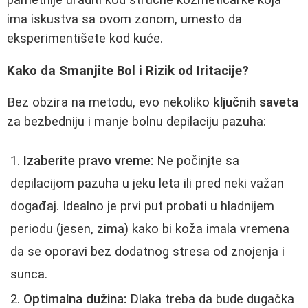
pametnije uraditi kod stručne kozmetičarke koja
ima iskustva sa ovom zonom, umesto da
eksperimentišete kod kuće.
Kako da Smanjite Bol i Rizik od Iritacije?
Bez obzira na metodu, evo nekoliko
ključnih saveta
za bezbedniju i manje bolnu depilaciju pazuha:
Izaberite pravo vreme:
Ne počinjte sa
depilacijom pazuha u jeku leta ili pred neki važan
događaj. Idealno je prvi put probati u hladnijem
periodu (jesen, zima) kako bi koža imala vremena
da se oporavi bez dodatnog stresa od znojenja i
sunca.
Optimalna dužina:
Dlaka treba da bude dugačka