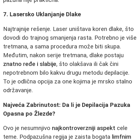
7. Lasersko Uklanjanje Dlake
Najtrajnije rešenje. Laser uništava koren dlake, što
dovodi do trajnog smanjenja rasta. Potrebno je više
tretmana, a sama procedura može biti skupa.
Međutim, nakon serije tretmana, dlake postaju
znatno ređe i slabije
, što olakšava ili čak čini
nepotrebnom bilo kakvu drugu metodu depilacije.
To je odlična opcija za one kojima je mrsko stalno
održavanje.
Najveća Zabrinutost: Da li je Depilacija Pazuka
Opasna po Žlezde?
Ovo je nesumnjivo
najkontroverzniji aspekt
cele
teme. Podpazušna regija je zaista bogata
limfnim