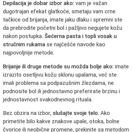
Depilacija je dobar izbor ako:
vam je važan
dugotrajan efekat glatkoće, smetaju vam crne
tačkice od brijanja, imate jaku dlaku i spremni ste
da prebrodite početni bol i pažljivo negujete kožu
nakon postupka.
Šećerna pasta i topli vosak u
stručnim rukama
se najčešće navode kao
najpovoljnije metode.
Brijanje ili druge metode su možda bolje ako:
imate
izrazito osetljivu kožu sklonu upalama, već ste
imali problema sa podpazušnim žlezdama, ne
podnosite bol ili jednostavno preferirate brzinu i
jednostavnost svakodnevnog rituala.
Bez obzira na izbor,
slušajte svoje telo
. Ako
primetite bilo kakve znakove upale, otoka, bolne
čvorice ili neobične promene, prekinite sa metodom