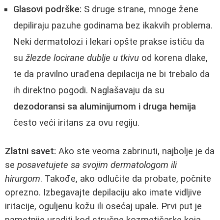
Glasovi podrške:
S druge strane, mnoge žene
depiliraju pazuhe godinama bez ikakvih problema.
Neki dermatolozi i lekari opšte prakse ističu da
su
žlezde locirane dublje u tkivu
od korena dlake,
te da pravilno urađena depilacija ne bi trebalo da
ih direktno pogodi. Naglašavaju da su
dezodoransi sa aluminijumom i druga hemija
često veći iritans za ovu regiju.
Zlatni savet:
Ako ste veoma zabrinuti, najbolje je da
se
posavetujete sa svojim dermatologom ili
hirurgom
. Takođe, ako odlučite da probate, počnite
oprezno. Izbegavajte depilaciju ako imate vidljive
iritacije, oguljenu kožu ili osećaj upale. Prvi put je