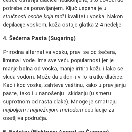
potrebe za ponavljanjem. Ključ uspeha je u
stručnosti osobe koja radi
i kvalitetu voska. Nakon
depilacije voskom, koža ostaje glatka 2-4 nedelje.
4. Šećerna Pasta (Sugaring)
Prirodna alternativa vosku, pravi se od šećera,
limuna i vode. Ima sve veću popularnost jer je
manje bolna od voska
, manje iritira kožu i lako se
skida vodom. Može da ukloni i vrlo kratke dlačice.
Kao i kod voska, zahteva veštinu, kako u pravljenju
paste, tako i u nanošenju i skidanju (u smeru
suprotnom od rasta dlake). Mnoge je smatraju
najboljom i najnežnijom metodom
depilacije za
osetljiva područja.
5. Epilator (Električni Aparat za Čupanje)