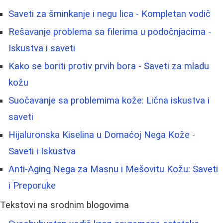
Saveti za šminkanje i negu lica - Kompletan vodič
Rešavanje problema sa filerima u podočnjacima -
Iskustva i saveti
Kako se boriti protiv prvih bora - Saveti za mladu
kožu
Suočavanje sa problemima kože: Lična iskustva i
saveti
Hijaluronska Kiselina u Domaćoj Nega Kože -
Saveti i Iskustva
Anti-Aging Nega za Masnu i Mešovitu Kožu: Saveti
i Preporuke
Tekstovi na srodnim blogovima