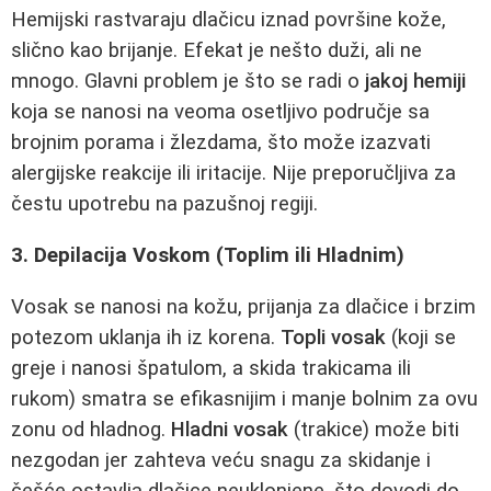
Hemijski rastvaraju dlačicu iznad površine kože,
slično kao brijanje. Efekat je nešto duži, ali ne
mnogo. Glavni problem je što se radi o
jakoj hemiji
koja se nanosi na veoma osetljivo područje sa
brojnim porama i žlezdama, što može izazvati
alergijske reakcije ili iritacije. Nije preporučljiva za
čestu upotrebu na pazušnoj regiji.
3. Depilacija Voskom (Toplim ili Hladnim)
Vosak se nanosi na kožu, prijanja za dlačice i brzim
potezom uklanja ih iz korena.
Topli vosak
(koji se
greje i nanosi špatulom, a skida trakicama ili
rukom) smatra se efikasnijim i manje bolnim za ovu
zonu od hladnog.
Hladni vosak
(trakice) može biti
nezgodan jer zahteva veću snagu za skidanje i
češće ostavlja dlačice neuklonjene, što dovodi do