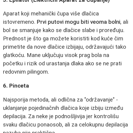
Aparat koji mehanički čupa više dlačica
istovremeno.
Prvi putovi mogu biti veoma bolni
, ali
bol se smanjuje kako se dlačice slabe i proređuju.
Prednost je što ga možete koristiti kod kuće čim
primetite da nove dlačice izbijaju, održavajući tako
glatkoću. Mane uključuju visok prag bola na
početku i rizik od urastanja dlaka ako se ne prati
redovnim pilingom.
6. Pinceta
Najsporija metoda, ali odlična za "održavanje" -
uklanjanje pojedinačnih dlačica koje izbiju između
depilacija. Za neke je podnošljivija jer kontrolišu
svaku dlačicu ponaosob, ali za celokupnu depilacija
pazuha nije praktična.