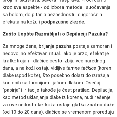
kroz sve aspekte - od izbora metode i suočavanja
sa bolom, do pitanja bezbednosti i dugoročnih
efekata na kožu i
podpazušne žlezde
.
Zašto Uopšte Razmišljati o Depilaciji Pazuka?
Za mnoge žene,
brijanje pazuha
postaje zamoran i
nedovoljno efektivan ritual. Iako je brzo, efekat je
kratkotrajan - dlačice često izbiju već narednog
dana, a na koži ostaju vidljive
tamne tačkice
(koren
dlake ispod kože), što posebno dolazi do izražaja
kod onih sa tamnijom i jačom dlakom. Osećaj
"papirja" i iritacije takođe je čest pratilac. Depilacija,
kao metod uklanjanja dlake iz korena, nudi rešenje
za ove nedostatke: koža ostaje
glatka znatno duže
(od 10 do 20 dana), dlačice se vremenom proređuju