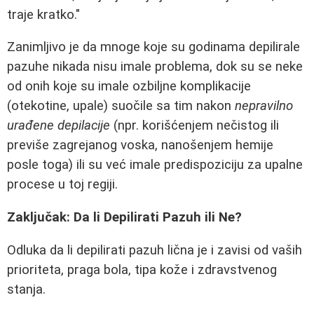
traje kratko."
Zanimljivo je da mnoge koje su godinama depilirale
pazuhe nikada nisu imale problema, dok su se neke
od onih koje su imale ozbiljne komplikacije
(otekotine, upale) suočile sa tim nakon
nepravilno
urađene depilacije
(npr. korišćenjem nečistog ili
previše zagrejanog voska, nanošenjem hemije
posle toga) ili su već imale predispoziciju za upalne
procese u toj regiji.
Zaključak: Da li Depilirati Pazuh ili Ne?
Odluka da li depilirati pazuh lična je i zavisi od vaših
prioriteta, praga bola, tipa kože i zdravstvenog
stanja.