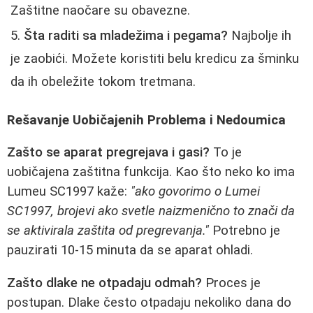
Zaštitne naočare su obavezne.
Šta raditi sa mladežima i pegama?
Najbolje ih
je zaobići. Možete koristiti belu kredicu za šminku
da ih obeležite tokom tretmana.
Rešavanje Uobičajenih Problema i Nedoumica
Zašto se aparat pregrejava i gasi?
To je
uobičajena zaštitna funkcija. Kao što neko ko ima
Lumeu SC1997 kaže:
"ako govorimo o Lumei
SC1997, brojevi ako svetle naizmenično to znači da
se aktivirala zaštita od pregrevanja."
Potrebno je
pauzirati 10-15 minuta da se aparat ohladi.
Zašto dlake ne otpadaju odmah?
Proces je
postupan. Dlake često otpadaju nekoliko dana do