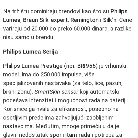
Na tržištu dominiraju brendovi kao što su
Philips
Lumea
,
Braun Silk-expert
,
Remington
i
Silk'n
. Cene
variraju od 20.000 do preko 60.000 dinara, a razlike
nisu samo u brendu.
Philips Lumea Serija
Philips Lumea Prestige (npr. BRI956)
je vrhunski
model. Ima do 250.000 impulsa, više
specijalizovanih nastavaka (za telo, lice, pazuh,
bikini zonu),
SmartSkin sensor
koji automatski
podešava intenzitet i mogućnost rada na bateriji.
Korisnice ga hvale za efikasnost, posebno na
osetljivim predelima zahvaljujući zaobljenim
nastavcima. Međutim, mnoge primećuju da je
glavni nedostatak
spor ritam rada
i potreba za