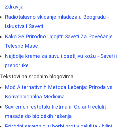
Zdravlja
Radiotalasno skidanje mladeža u Beogradu -
Iskustva i Saveti
Kako Se Prirodno Ugojiti: Saveti Za Povećanje
Telesne Mase
Najbolje kreme za suvu i osetljivu kožu - Saveti i
preporuke
Tekstovi na srodnim blogovima
Moć Alternativnih Metoda Lečenja: Priroda vs.
Konvencionalna Medicina
Savremeni estetski tretmani: Od anti celulit
masaže do bioloških rešenja
Prirodni saveznici u borbi protiv celulita - biljni