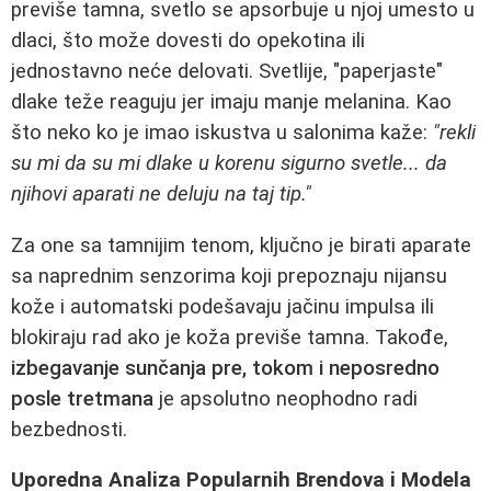
previše tamna, svetlo se apsorbuje u njoj umesto u
dlaci, što može dovesti do opekotina ili
jednostavno neće delovati. Svetlije, "paperjaste"
dlake teže reaguju jer imaju manje melanina. Kao
što neko ko je imao iskustva u salonima kaže:
"rekli
su mi da su mi dlake u korenu sigurno svetle... da
njihovi aparati ne deluju na taj tip."
Za one sa tamnijim tenom, ključno je birati aparate
sa naprednim senzorima koji prepoznaju nijansu
kože i automatski podešavaju jačinu impulsa ili
blokiraju rad ako je koža previše tamna. Takođe,
izbegavanje sunčanja pre, tokom i neposredno
posle tretmana
je apsolutno neophodno radi
bezbednosti.
Uporedna Analiza Popularnih Brendova i Modela