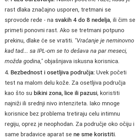
rast dlaka značajno usporen, tretmani se
sprovode rede - na
svakih 4 do 8 nedelja
, ili čim se
primeti ponovni rast. Ako se tretmani potpuno
prekinu, dlake će se vratiti.
"Vraćanje je neminovno
kad tad... sa IPL-om se to dešava na par meseci,
možda godina,"
objašnjava iskusna korisnica.
Bezbednost i osetljiva područja:
Uvek početi
test na malom delu kože. Za osetljiva područja
kao što su
bikini zona, lice ili pazusi
, koristiti
najniži ili srednji nivo intenziteta. Iako mnoge
korisnice bez problema tretiraju celu intimnu
regiju, oprez je neophodan. Za područje oko očiju i
same bradavice aparat se
ne sme koristiti
.