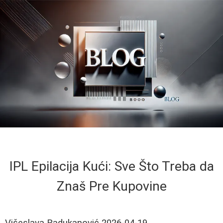
IPL Epilacija Kući: Sve Što Treba da
Znaš Pre Kupovine
Višeslava Radukanović
2026-04-19