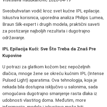
Sveobuhvatan vodič kroz svet kućne IPL epilacije.
Iskustva korisnica, uporedna analiza Philips Lumea,
Braun Silk-expert i drugih modela, praktični saveti
za postizanje najboljih rezultata i dugotrajno
održavanje.
IPL Epilacija Kući: Sve Što Treba da Znaš Pre
Kupovine
U potrazi za glatkom kožom bez nepoželjnih
dlačica, mnoge žene se okreću kućnim IPL (Intense
Pulsed Light) aparatima. Ova tehnologija, koja je
nekada bila dostupna isključivo u salonima, sada
omogućava dugotrajno smanjenje rasta dlaka iz
udobnosti vlastitog doma. Međutim, more
informacija, modela i iskustava može biti