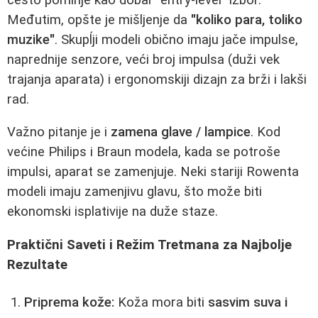
Međutim, opšte je mišljenje da
"koliko para, toliko
muzike"
. Skupĺji modeli obično imaju jače impulse,
naprednije senzore, veći broj impulsa (duži vek
trajanja aparata) i ergonomskiji dizajn za brži i lakši
rad.
Važno pitanje je i
zamena glave / lampice
. Kod
većine Philips i Braun modela, kada se potroše
impulsi, aparat se zamenjuje. Neki stariji Rowenta
modeli imaju zamenjivu glavu, što može biti
ekonomski isplativije na duže staze.
Praktični Saveti i Režim Tretmana za Najbolje
Rezultate
Priprema kože:
Koža mora biti
sasvim suva i