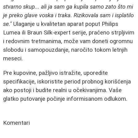
stvarno skup... ali ja sam ga kupila samo zato što mi
je preko glave voska i traka. Rizikovala sam i isplatilo
se."
Ulaganje u kvalitetan aparat poput Philips
Lumea ili Braun Silk-expert serije, praćeno strpljivim
i redovnim tretmanima, može vam doneti ogromnu
slobodu i samopouzdanje, naročito tokom letnjih
meseci.
Pre kupovine, pažljivo istražite, uporedite
specifikacije, iskoristite period probnog korišćenja
ako postoji i budite realni u očekivanjima. Vaše
glatko putovanje počinje informisanom odlukom.
Komentari