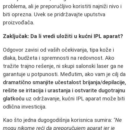
problema, ali je preporučljivo koristiti najniži nivo i
biti oprezna. Uvek se pridržavajte uputstva
proizvođača.
Zaključak: Da li vredi uložiti u kućni IPL aparat?
Odgovor zavisi od vaših očekivanja, tipa kože i
dlaka, budžeta i spremnosti na redovnost. Ako
tražite trajno rešenje, ni skupi salonski laser ga ne
garantuje u potpunosti. Međutim, ako vam je cilj da
dramatično smanjite učestalost brijanja/depilacije,
rešite se iritacija i urastanja i ostvarite dugotrajnu
glatkoću
uz održavanje, kućni IPL aparat može biti
odlična investicija.
Kao što jedna dugogodišnja korisnica sumira:
"Ne
mogu nikome reći da preporučujem aparat jer je