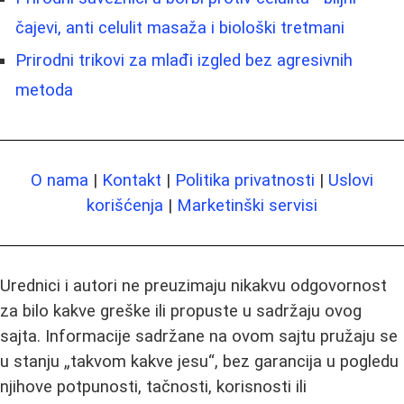
čajevi, anti celulit masaža i biološki tretmani
Prirodni trikovi za mlađi izgled bez agresivnih
metoda
O nama
|
Kontakt
|
Politika privatnosti
|
Uslovi
korišćenja
|
Marketinški servisi
Urednici i autori ne preuzimaju nikakvu odgovornost
za bilo kakve greške ili propuste u sadržaju ovog
sajta. Informacije sadržane na ovom sajtu pružaju se
u stanju „takvom kakve jesu“, bez garancija u pogledu
njihove potpunosti, tačnosti, korisnosti ili