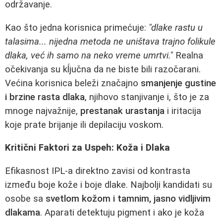
održavanje.
Kao što jedna korisnica primećuje:
"dlake rastu u
talasima... nijedna metoda ne uništava trajno folikule
dlaka, već ih samo na neko vreme umrtvi."
Realna
očekivanja su kĺjučna da ne biste bili razočarani.
Većina korisnica beleži značajno
smanjenje gustine
i brzine rasta dlaka
, njihovo stanjivanje i, što je za
mnoge najvažnije,
prestanak urastanja
i iritacija
koje prate brijanje ili depilaciju voskom.
Kritični Faktori za Uspeh: Koža i Dlaka
Efikasnost IPL-a direktno zavisi od kontrasta
između boje kože i boje dlake. Najbolji kandidati su
osobe sa
svetlom kožom i tamnim, jasno vidljivim
dlakama
. Aparati detektuju pigment i ako je koža