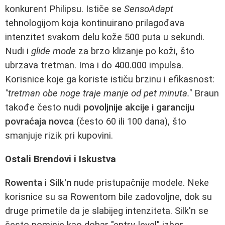
konkurent Philipsu. Ističe se
SensoAdapt
tehnologijom koja kontinuirano prilagođava
intenzitet svakom delu kože 500 puta u sekundi.
Nudi i
glide mode
za brzo klizanje po koži, što
ubrzava tretman. Ima i do 400.000 impulsa.
Korisnice koje ga koriste ističu brzinu i efikasnost:
"tretman obe noge traje manje od pet minuta."
Braun
takođe često nudi
povoljnije akcije i garanciju
povraćaja novca
(često 60 ili 100 dana), što
smanjuje rizik pri kupovini.
Ostali Brendovi i Iskustva
Rowenta
i
Silk'n
nude pristupačnije modele. Neke
korisnice su sa Rowentom bile zadovoljne, dok su
druge primetile da je slabijeg intenziteta. Silk'n se
često pominje kao dobar "entry-level" izbor.