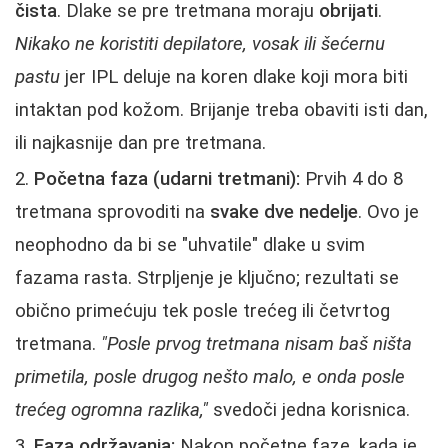
čista
. Dlake se pre tretmana moraju
obrijati
.
Nikako ne koristiti depilatore, vosak ili šećernu
pastu
jer IPL deluje na koren dlake koji mora biti
intaktan pod kožom. Brijanje treba obaviti isti dan,
ili najkasnije dan pre tretmana.
Početna faza (udarni tretmani):
Prvih 4 do 8
tretmana sprovoditi na
svake dve nedelje
. Ovo je
neophodno da bi se "uhvatile" dlake u svim
fazama rasta. Strpljenje je ključno; rezultati se
obično primećuju tek posle trećeg ili četvrtog
tretmana.
"Posle prvog tretmana nisam baš ništa
primetila, posle drugog nešto malo, e onda posle
trećeg ogromna razlika,"
svedoči jedna korisnica.
Faza održavanja:
Nakon početne faze, kada je