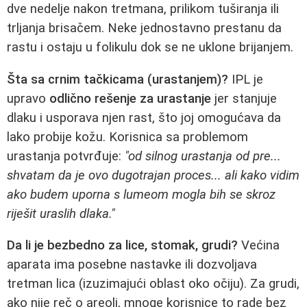
dve nedelje nakon tretmana, prilikom tuširanja ili
trljanja brisačem. Neke jednostavno prestanu da
rastu i ostaju u folikulu dok se ne uklone brijanjem.
Šta sa crnim tačkicama (urastanjem)?
IPL je
upravo
odlično rešenje za urastanje
jer stanjuje
dlaku i usporava njen rast, što joj omogućava da
lako probije kožu. Korisnica sa problemom
urastanja potvrđuje:
"od silnog urastanja od pre...
shvatam da je ovo dugotrajan proces... ali kako vidim
ako budem uporna s lumeom mogla bih se skroz
riješit uraslih dlaka."
Da li je bezbedno za lice, stomak, grudi?
Većina
aparata ima posebne nastavke ili dozvoljava
tretman lica (izuzimajući oblast oko očiju). Za grudi,
ako nije reč o areoli, mnoge korisnice to rade bez