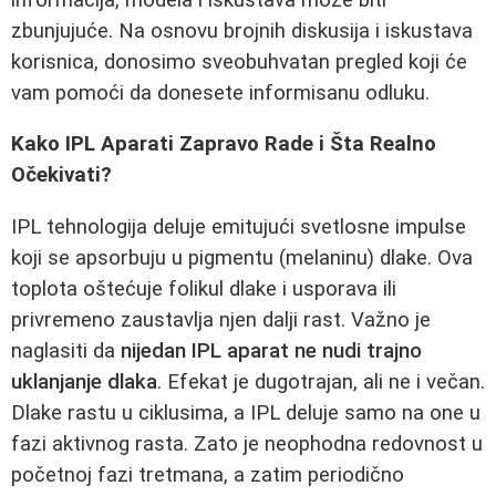
zbunjujuće. Na osnovu brojnih diskusija i iskustava
korisnica, donosimo sveobuhvatan pregled koji će
vam pomoći da donesete informisanu odluku.
Kako IPL Aparati Zapravo Rade i Šta Realno
Očekivati?
IPL tehnologija deluje emitujući svetlosne impulse
koji se apsorbuju u pigmentu (melaninu) dlake. Ova
toplota oštećuje folikul dlake i usporava ili
privremeno zaustavlja njen dalji rast. Važno je
naglasiti da
nijedan IPL aparat ne nudi trajno
uklanjanje dlaka
. Efekat je dugotrajan, ali ne i večan.
Dlake rastu u ciklusima, a IPL deluje samo na one u
fazi aktivnog rasta. Zato je neophodna redovnost u
početnoj fazi tretmana, a zatim periodično