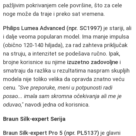
pažljivim pokrivanjem cele površine, što za cele
noge može da traje i preko sat vremena.
Philips Lumea Advanced (npr. SC1997)
je stariji, ali
i dalje veoma popularan model. Ima manje impulsa
(obično 120-140 hiljada), za rad zahteva priključak
na struju, a intenzitet se podešava ručno. Ipak,
brojne korisnice su njime
izuzetno zadovoljne
i
smatraju da razlika u rezultatima naspram skupljih
modela nije toliko velika da opravda znatno veću
cenu.
"Sve preporuke, meni u potpunosti radi
posao... imala sam skromna očekivanja ali me je
oduvao,"
navodi jedna od korisnica.
Braun Silk-expert Serija
Braun Silk-expert Pro 5 (npr. PL5137)
je glavni