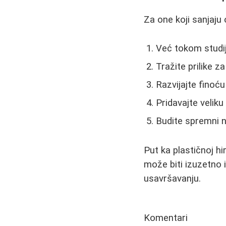
Za one koji sanjaju 
Već tokom studij
Tražite prilike z
Razvijajte finoću
Pridavajte veliku
Budite spremni n
Put ka plastičnoj hi
može biti izuzetno i
usavršavanju.
Komentari