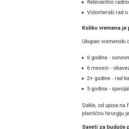
Relevantno radno 
Volonterski rad u 
Koliko vremena je
Ukupan vremenski okv
6 godina - osnovn
6 meseci - obave
2+ godine - rad k
5 godina - specija
Dakle, od upisa na 
plastičnu hirurgiju 
Saveti za buduće p