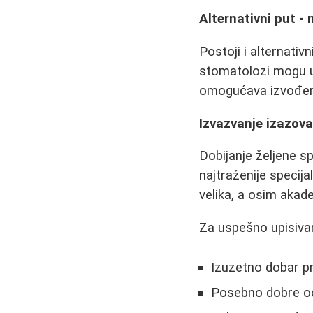
Alternativni put - 
Postoji i alternativ
stomatolozi mogu upi
omogućava izvođenje
Izvazvanje izazova 
Dobijanje željene sp
najtraženije specija
velika, a osim akade
Za uspešno upisivan
Izuzetno dobar pr
Posebno dobre oce