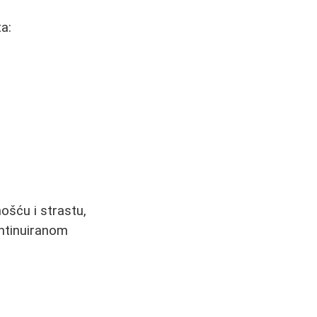
ta:
nošću i strastu,
kontinuiranom