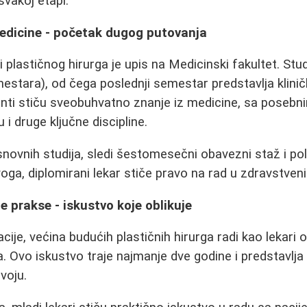
svakoj etapi.
edicine - početak dugog putovanja
ri plastičnog hirurga je upis na Medicinski fakultet. Stu
estara), od čega poslednji semestar predstavlja klin
enti stiču sveobuhvatno znanje iz medicine, sa poseb
u i druge ključne discipline.
novnih studija, sledi šestomesečni obavezni staž i po
voga, diplomirani lekar stiče pravo na rad u zdravstv
e prakse - iskustvo koje oblikuje
acije, većina budućih plastičnih hirurga radi kao lekari o
ma. Ovo iskustvo traje najmanje dve godine i predstavlj
voju.