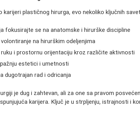
o karijeri plastičnog hirurga, evo nekoliko ključnih save
a fokusirajte se na anatomske i hirurške discipline
a volontiranje na hirurškim odeljenjima
 ruku i prostornu orijentaciju kroz različite aktivnosti
 pažnju estetici i umetnosti
a dugotrajan rad i odricanja
rurgiji je dug i zahtevan, ali za one sa pravom posveće
spunjujuća karijera. Ključ je u strpljenju, istrajnosti i 