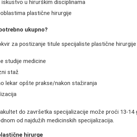
iskustvo u hirurškim disciplinama
oblastima plastične hirurgije
 potrebno ukupno?
ir za postizanje titule specijaliste plastične hirurgije 
e studije medicine
zni staž
ao lekar opšte prakse/nakon stažiranja
lizacija
fakultet do završetka specijalizacije može proći 13-14 
jednom od najdužih medicinskih specijalizacija.
lastične hirurge