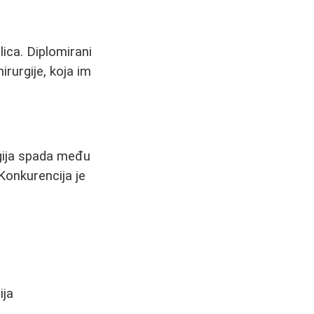
lica. Diplomirani
irurgije, koja im
rgija spada među
 Konkurencija je
ija