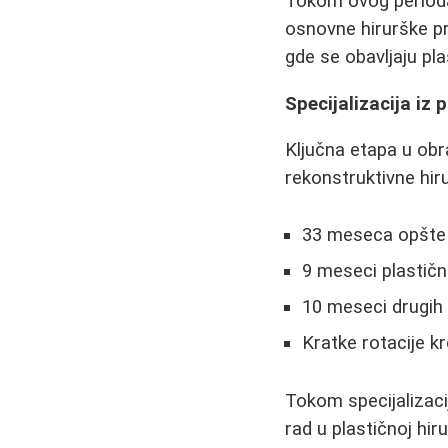
Tokom ovog perioda,
osnovne hirurške pro
gde se obavljaju pla
Specijalizacija iz 
Ključna etapa u obra
rekonstruktivne hiru
33 meseca opšte 
9 meseci plastične
10 meseci drugih h
Kratke rotacije kr
Tokom specijalizaci
rad u plastičnoj hir