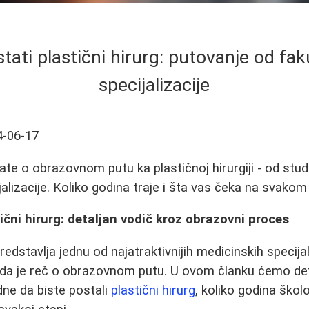
tati plastični hirurg: putovanje od fak
specijalizacije
4-06-17
ate o obrazovnom putu ka plastičnoj hirurgiji - od stud
jalizacije. Koliko godina traje i šta vas čeka na svakom
ični hirurg: detaljan vodič kroz obrazovni proces
redstavlja jednu od najatraktivnijih medicinskih specijali
ada je reč o obrazovnom putu. U ovom članku ćemo det
ne da biste postali
plastični hirurg
, koliko godina škol