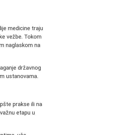
dije medicine traju
ičke vežbe. Tokom
nim naglaskom na
laganje državnog
enim ustanovama.
pšte prakse ili na
a važnu etapu u