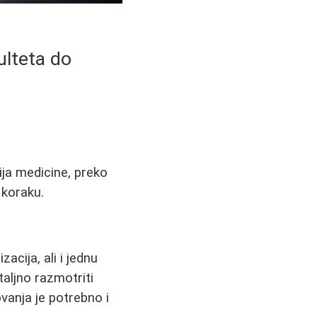
ulteta do
ija medicine, preko
 koraku.
zacija, ali i jednu
aljno razmotriti
ovanja je potrebno i