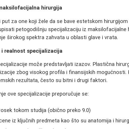
maksilofacijalna hirurgija
ni put za one koji žele da se bave estetskom hirurgijom 
sati petogodišnju specijalizaciju iz maksilofacijalne h
 širokog spektra zahvata u oblasti glave i vrata.
i realnost specijalizacija
ecijalizacije može predstavljati izazov. Plastična hiru
lizacije zbog visokog profila i finansijskih mogućnosti.
mskih rezultata, često su bitni i drugi faktori.
je ove specijalizacije preporučuje se:
osek tokom studija (obično preko 9.0)
ne iz ključnih predmeta kao što su anatomija i hirurg