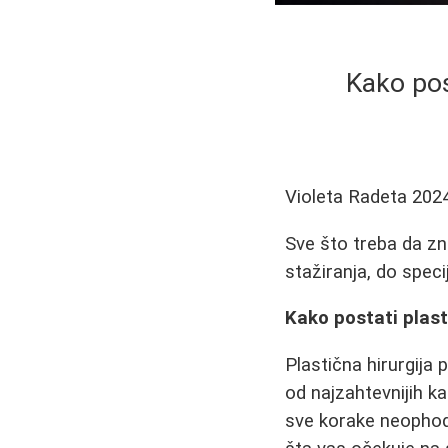
Kako pos
Violeta Radeta
202
Sve što treba da zn
stažiranja, do speci
Kako postati plast
Plastična hirurgija p
od najzahtevnijih k
sve korake neophod