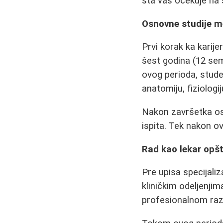
šta vas očekuje na 
Osnovne studije m
Prvi korak ka karije
šest godina (12 sem
ovog perioda, stud
anatomiju, fiziologij
Nakon završetka os
ispita. Tek nakon o
Rad kao lekar opšt
Pre upisa specijaliz
kliničkim odeljenji
profesionalnom raz