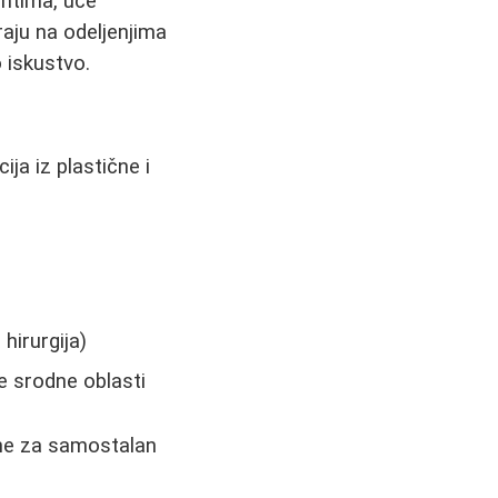
entima, uče
raju na odeljenjima
o iskustvo.
ja iz plastične i
hirurgija)
ge srodne oblasti
dne za samostalan