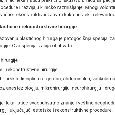
 mladi lekari stiču praktično iskustvo u radu sa pacij
cedure i razvijaju kliničko razmišljanje. Mnogi volonti
stično-rekonstruktivni zahvati kako bi stekli relevantn
plastične i rekonstruktivne hirurgije
zovanju plastičnog hirurga je petogodišnja specijalizaci
rgije. Ova specijalizacija obuhvata:
hirurgije
 i rekonstruktivne hirurgije
irurških disciplina (urgentna, abdominalna, vaskularna 
oz anesteziologiju, mikrohirurgiju, neurohirurgiju i dru
je, lekar stiče sveobuhvatno znanje i veštine neopho
urgiji, uključujući estetske i rekonstruktivne procedure.