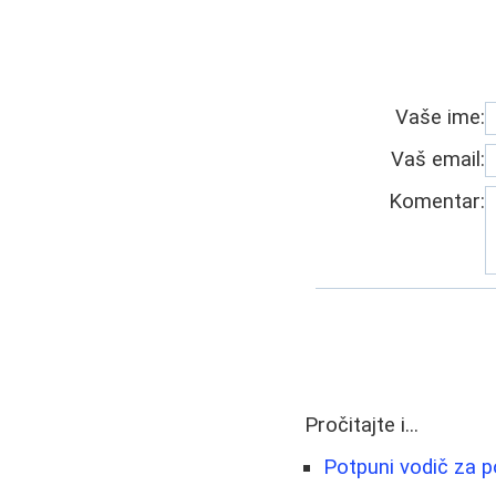
Vaše ime:
Vaš email:
Komentar:
Pročitajte i...
Potpuni vodič za p