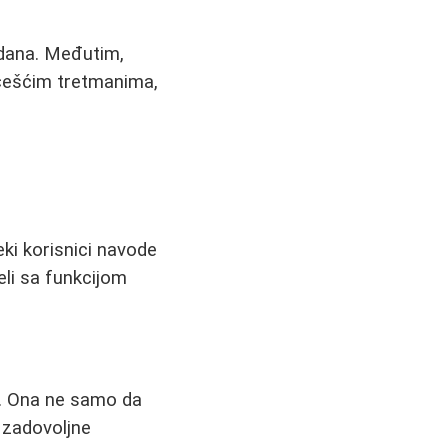
 dana. Međutim,
 češćim tretmanima,
eki korisnici navode
eli sa funkcijom
e. Ona ne samo da
u zadovoljne