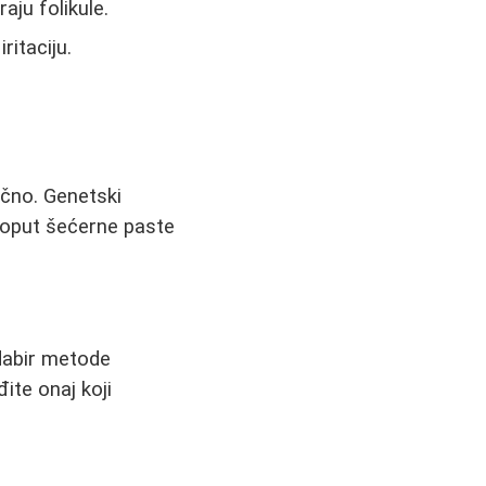
aju folikule.
ritaciju.
tačno. Genetski
 poput šećerne paste
odabir metode
ite onaj koji