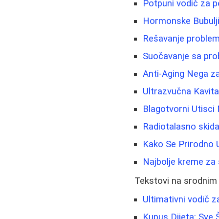
Potpuni vodič za p
Hormonske Bubuljic
Rešavanje problema
Suočavanje sa prob
Anti-Aging Nega z
Ultrazvučna Kavita
Blagotvorni Utisci
Radiotalasno skida
Kako Se Prirodno U
Najbolje kreme za s
Tekstovi na srodnim
Ultimativni vodič 
Kupus Dijeta: Sve 