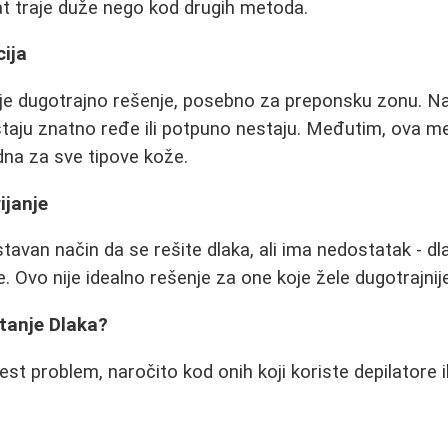
at traje duže nego kod drugih metoda.
cija
 je dugotrajno rešenje, posebno za preponsku zonu. N
taju znatno ređe ili potpuno nestaju. Međutim, ova m
odna za sve tipove kože.
ijanje
ostavan način da se rešite dlaka, ali ima nedostatak - dl
. Ovo nije idealno rešenje za one koje žele dugotrajnij
tanje Dlaka?
est problem, naročito kod onih koji koriste depilatore i