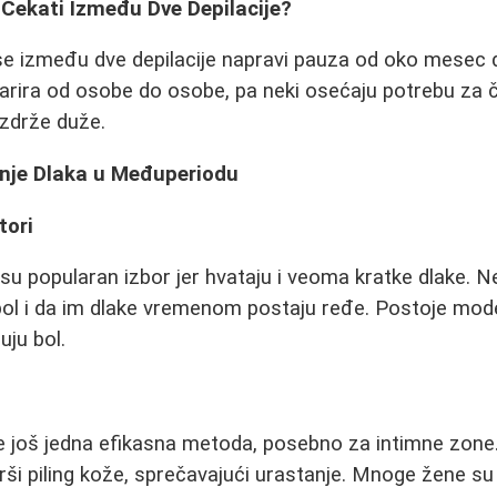
 Čekati Između Dve Depilacije?
se između dve depilacije napravi pauza od oko mesec
varira od osobe do osobe, pa neki osećaju potrebu za
izdrže duže.
nje Dlaka u Međuperiodu
tori
i su popularan izbor jer hvataju i veoma kratke dlake. N
 bol i da im dlake vremenom postaju ređe. Postoje mod
uju bol.
je još jedna efikasna metoda, posebno za intimne zon
 vrši piling kože, sprečavajući urastanje. Mnoge žene s