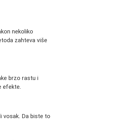
akon nekoliko
etoda zahteva više
ake brzo rastu i
e efekte.
li vosak. Da biste to