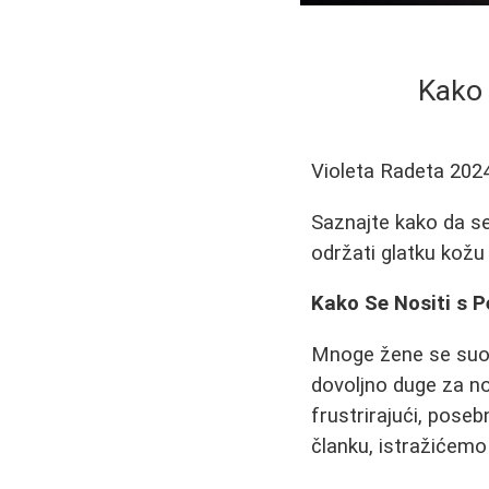
Kako 
Violeta Radeta
202
Saznajte kako da se
održati glatku kožu b
Kako Se Nositi s 
Mnoge žene se suoč
dovoljno duge za no
frustrirajući, pos
članku, istražićemo