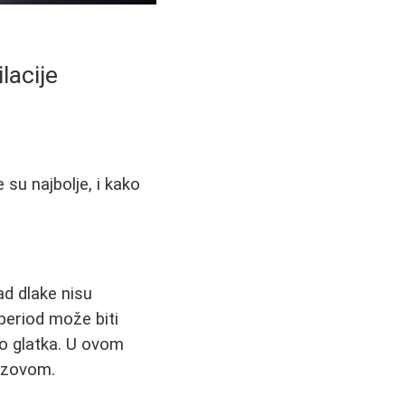
lacije
su najbolje, i kako
d dlake nisu
 period može biti
o glatka. U ovom
zazovom.