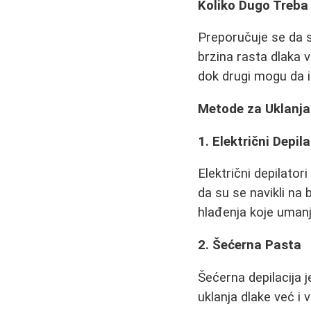
Koliko Dugo Treba
Preporučuje se da 
brzina rasta dlaka 
dok drugi mogu da 
Metode za Uklanja
1. Električni Depila
Električni depilator
da su se navikli na
hlađenja koje umanj
2. Šećerna Pasta
Šećerna depilacija 
uklanja dlake već i