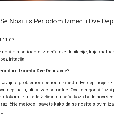
Se Nositi s Periodom Između Dve Depi
4-11-07
 nosite s periodom između dve depilacije, koje metode 
ez iritacija.
Periodom Između Dve Depilacije?
avaju s problemom perioda između dve depilacije - ka
vu depilaciju, ali su već primetne. Ovaj neugodni fazni
ebno tokom leta kada želimo da naša koža bude savršen
 različite metode i savete kako da se nosite s ovim i