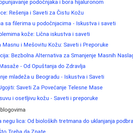
opunjavanje podočnjaka i bora hijaluronom
e: Rešenja i Saveti za Čistu Kožu
 sa filerima u podočnjacima - Iskustva i saveti
lemima kože: Lična iskustva i saveti
a Masnu i Mešovitu Kožu: Saveti i Preporuke
cija: Bezbolna Alternativa za Smanjenje Masnih Nasla
 Masaže - Od Opuštanja do Zdravlja
nje mladeža u Beogradu - Iskustva i Saveti
gojiti: Saveti Za Povećanje Telesne Mase
uvu i osetljivu kožu - Saveti i preporuke
 blogovima
za negu lica: Od bioloških tretmana do uklanjanja podbr
Što Treba da Znate