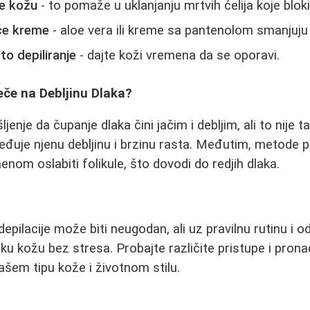
te kožu
- to pomaže u uklanjanju mrtvih ćelija koje blokir
uće kreme
- aloe vera ili kreme sa pantenolom smanjuju i
o depiliranje
- dajte koži vremena da se oporavi.
ječe na Debljinu Dlaka?
ljenje da čupanje dlaka čini jačim i debljim, ali to nije 
ređuje njenu debljinu i brzinu rasta. Međutim, metode
nom oslabiti folikule, što dovodi do redjih dlaka.
epilacije može biti neugodan, ali uz pravilnu rutinu i 
u kožu bez stresa. Probajte različite pristupe i pronađ
ašem tipu kože i životnom stilu.