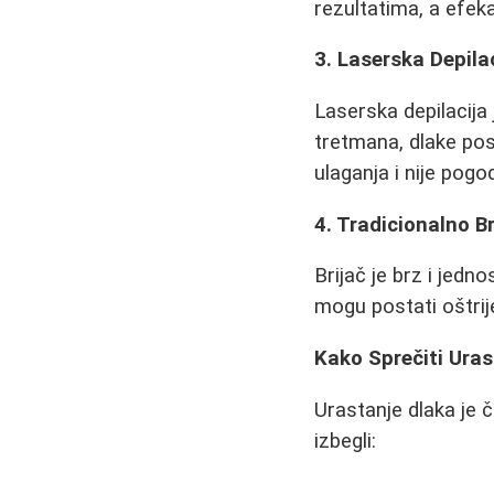
rezultatima, a efek
3. Laserska Depila
Laserska depilacija
tretmana, dlake pos
ulaganja i nije pog
4. Tradicionalno Br
Brijač je brz i jedn
mogu postati oštrije
Kako Sprečiti Uras
Urastanje dlaka je č
izbegli: