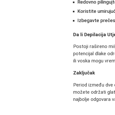
Redovno pilinguj
Koristite umiruj
Izbegavte prečest
Da li Depilacija Ut
Postoji rašireno miš
potencijal dlake od
ili voska mogu vreme
Zaključak
Period između dve d
možete održati glatk
najbolje odgovara v