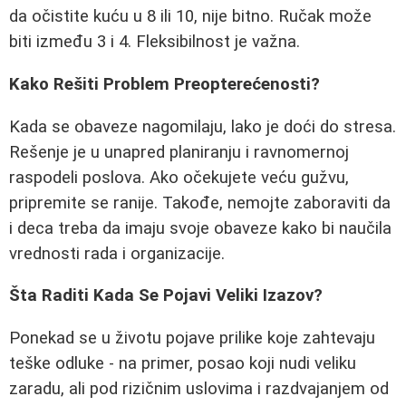
da očistite kuću u 8 ili 10, nije bitno. Ručak može
biti između 3 i 4. Fleksibilnost je važna.
Kako Rešiti Problem Preopterećenosti?
Kada se obaveze nagomilaju, lako je doći do stresa.
Rešenje je u unapred planiranju i ravnomernoj
raspodeli poslova. Ako očekujete veću gužvu,
pripremite se ranije. Takođe, nemojte zaboraviti da
i deca treba da imaju svoje obaveze kako bi naučila
vrednosti rada i organizacije.
Šta Raditi Kada Se Pojavi Veliki Izazov?
Ponekad se u životu pojave prilike koje zahtevaju
teške odluke - na primer, posao koji nudi veliku
zaradu, ali pod rizičnim uslovima i razdvajanjem od