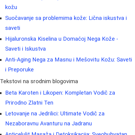
kožu
Suočavanje sa problemima kože: Lična iskustva i
saveti
Hijaluronska Kiselina u Domaćoj Nega Kože -
Saveti i Iskustva
Anti-Aging Nega za Masnu i Mešovitu Kožu: Saveti
i Preporuke
Tekstovi na srodnim blogovima
Beta Karoten i Likopen: Kompletan Vodič za
Prirodno Zlatni Ten
Letovanje na Jedrilici: Ultimate Vodič za
Nezaboravnu Avanturu na Jadranu
Anticelulit Masaža i Detoksikacija: Sveobuhvatan