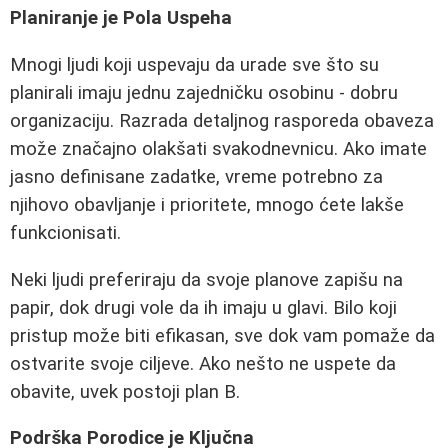
Planiranje je Pola Uspeha
Mnogi ljudi koji uspevaju da urade sve što su
planirali imaju jednu zajedničku osobinu - dobru
organizaciju. Razrada detaljnog rasporeda obaveza
može značajno olakšati svakodnevnicu. Ako imate
jasno definisane zadatke, vreme potrebno za
njihovo obavljanje i prioritete, mnogo ćete lakše
funkcionisati.
Neki ljudi preferiraju da svoje planove zapišu na
papir, dok drugi vole da ih imaju u glavi. Bilo koji
pristup može biti efikasan, sve dok vam pomaže da
ostvarite svoje ciljeve. Ako nešto ne uspete da
obavite, uvek postoji plan B.
Podrška Porodice je Ključna