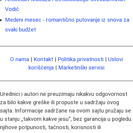
Vodič
Medeni mesec - romantično putovanje iz snova za
svaki budžet
O nama
|
Kontakt
|
Politika privatnosti
|
Uslovi
korišćenja
|
Marketinški servisi
Urednici i autori ne preuzimaju nikakvu odgovornost
za bilo kakve greške ili propuste u sadržaju ovog
sajta. Informacije sadržane na ovom sajtu pružaju se
u stanju „takvom kakve jesu“, bez garancija u pogledu
njihove potpunosti, tačnosti, korisnosti ili