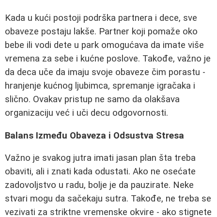
Kada u kući postoji podrška partnera i dece, sve
obaveze postaju lakše. Partner koji pomaže oko
bebe ili vodi dete u park omogućava da imate više
vremena za sebe i kućne poslove. Takođe, važno je
da deca uče da imaju svoje obaveze čim porastu -
hranjenje kućnog ljubimca, spremanje igračaka i
slično. Ovakav pristup ne samo da olakšava
organizaciju već i uči decu odgovornosti.
Balans Između Obaveza i Odsustva Stresa
Važno je svakog jutra imati jasan plan šta treba
obaviti, ali i znati kada odustati. Ako ne osećate
zadovoljstvo u radu, bolje je da pauzirate. Neke
stvari mogu da sačekaju sutra. Takođe, ne treba se
vezivati za striktne vremenske okvire - ako stignete