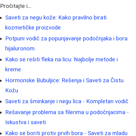
Pročitajte i...
Saveti za negu kože: Kako pravilno birati
kozmetičke proizvode
Potpuni vodič za popunjavanje podočnjaka i bora
hijaluronom
Kako se rešiti fleka na licu: Najbolje metode i
kreme
Hormonske Bubuljice: Rešenja i Saveti za Čistu
Kožu
Saveti za šminkanje i negu lica - Kompletan vodič
Rešavanje problema sa filerima u podočnjacima -
Iskustva i saveti
Kako se boriti protiv prvih bora - Saveti za mladu