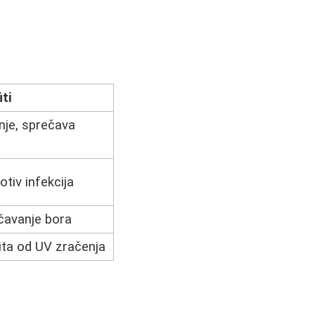
iti
nje, sprečava
otiv infekcija
ečavanje bora
ita od UV zračenja