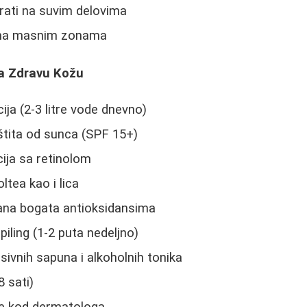
rati na suvim delovima
i na masnim zonama
za Zdravu Kožu
ija (2-3 litre vode dnevno)
tita od sunca (SPF 15+)
ija sa retinolom
ltea kao i lica
rana bogata antioksidansima
piling (1-2 puta nedeljno)
sivnih sapuna i alkoholnih tonika
8 sati)