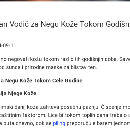
an Vodič za Negu Kože Tokom Godišnj
4-09-11
lno negovati kožu tokom različitih godišnjih doba. Save
 od sunca i prirodne maske za blistav ten.
za Negu Kože Tokom Cele Godine
ija Njege Kože
imski dani, koža zahteva posebnu pažnju. Čišćenje mo
 zaštitnim faktorom. Lice bi tokom toplih dana trebalo
a puta dnevno, dok se
piling
preporučuje barem jednom