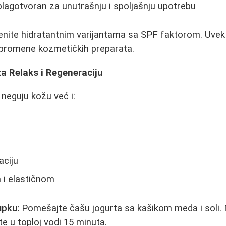
 blagotvoran za unutrašnju i spoljašnju upotrebu
ite hidratantnim varijantama sa SPF faktorom. Uvek 
promene kozmetičkih preparata.
a Relaks i Regeneraciju
neguju kožu već i:
aciju
i elastičnom
upku:
Pomešajte čašu jogurta sa kašikom meda i soli. M
te u toploj vodi 15 minuta.