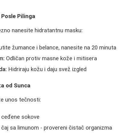
Posle Pilinga
ezno nanesite hidratantnu masku:
ite žumance i belance, nanesite na 20 minuta
m:
Odličan protiv masne kože i mitisera
da:
Hidriraju kožu i daju svež izgled
ita od Sunca
e unos tečnosti:
že ceđene sokove
 čaj sa limunom - provereni čistač organizma