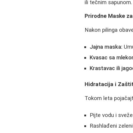
ili tečnim sapunom.
Prirodne Maske za 
Nakon pilinga obav
Jajna maska:
Umut
Kvasac sa mleko
Krastavac ili jago
Hidratacija i Zašt
Tokom leta pojačajt
Pijte vodu i sve
Rashlađeni zeleni