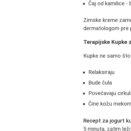
Čaj od kamilice -
Zimske kreme zamen
dermatologom pre 
Terapijske Kupke z
Kupke ne samo što 
Relaksiraju
Bude čula
Povećavaju cirkul
Čine kožu mekom 
Recept za jogurt k
5 minuta, zatim leži