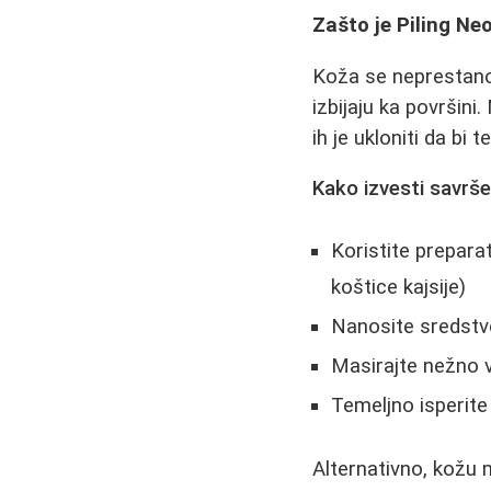
Zašto je Piling N
Koža se neprestano 
izbijaju ka površini
ih je ukloniti da bi
Kako izvesti savršen
Koristite prepara
koštice kajsije)
Nanosite sredstvo
Masirajte nežno v
Temeljno isperite
Alternativno, kož