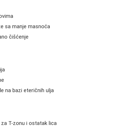
lovima
ate sa manje masnoća
ano čišćenje
ja
ne
e na bazi eteričnih ulja
:
i za T-zonu i ostatak lica