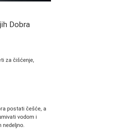
ih Dobra
ti za čišćenje,
ra postati češće, a
 umivati vodom i
 nedeljno.