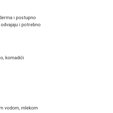
iderma i postupno
e odvajaju i potrebno
so, komadići
kom vodom, mlekom