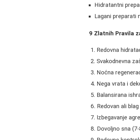
Hidratantni prepa
Lagani preparat
9 Zlatnih Pravila 
Redovna hidratac
Svakodnevna zaš
Noćna regenerac
Nega vrata i deko
Balansirana ish
Redovan ali blag 
Izbegavanje agre
Dovoljno sna (7-