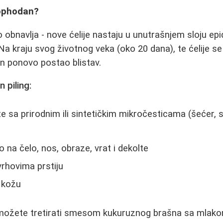
eophodan?
obnavlja - nove ćelije nastaju u unutrašnjem sloju ep
. Na kraju svog životnog veka (oko 20 dana), te ćelije s
 ten ponovo postao blistav.
 piling:
te sa prirodnim ili sintetičkim mikročesticama (šećer, 
 na čelo, nos, obraze, vrat i dekolte
rhovima prstiju
 kožu
u možete tretirati smesom kukuruznog brašna sa mla