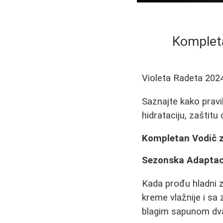
Komplet
Violeta Radeta
202
Saznajte kako pravi
hidrataciju, zaštitu
Kompletan Vodič 
Sezonska Adaptac
Kada prođu hladni z
kreme vlažnije i sa
blagim sapunom dv