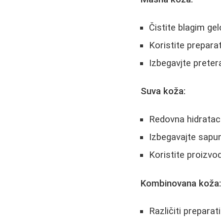
Čistite blagim ge
Koristite prepar
Izbegavjte preter
Suva koža:
Redovna hidrataci
Izbegavajte sapu
Koristite proizvod
Kombinovana koža
Različiti preparat