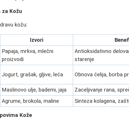
a za Kožu
zdravu kožu:
Izvori
Benef
Papaja, mrkva, mlečni
Antioksidativno delova
proizvodi
starenje
Jogurt, grašak, gljive, leća
Obnova ćelija, borba pr
Maslinovo ulje, bademi, jaja
Zaceljivanje rana, spr
Agrume, brokola, maline
Sinteza kolagena, zašt
ipovima Kože