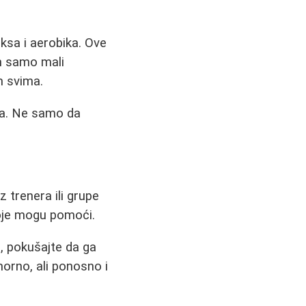
ksa i aerobika. Ove
an samo mali
m svima.
cija. Ne samo da
 trenera ili grupe
koje mogu pomoći.
, pokušajte da ga
morno, ali ponosno i