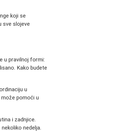
nge koji se
u sve slojeve
e u pravilnoj formi:
olisano. Kako budete
ordinaciju u
cu može pomoći u
tina i zadnjice.
nekoliko nedelja.