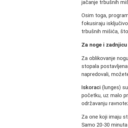
jačanje trbušnih miš
Osim toga, programi
fokusiraju isključiv
trbušnih mišića, što
Za noge i zadnjicu
Za oblikovanje nogu
stopala postavljena
napredovali, možete
Iskoraci
(lunges) su
početku, uz malo pr
održavanju ravnotež
Za one koji imaju st
Samo 20-30 minuta d