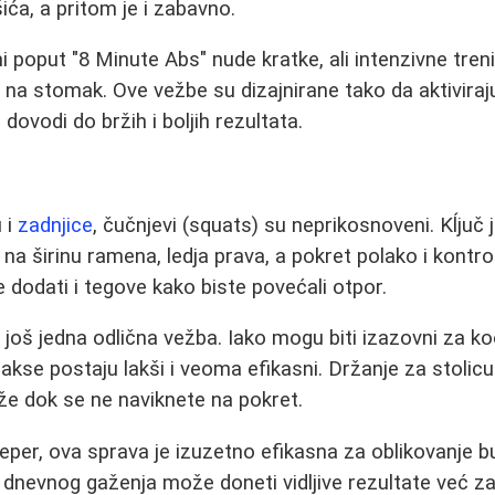
ića, a pritom je i zabavno.
 poput "8 Minute Abs" nude kratke, ali intenzivne treni
o na stomak. Ove vežbe su dizajnirane tako da aktiviraj
 dovodi do bržih i boljih rezultata.
 i
zadnjice
, čučnjevi (squats) su neprikosnoveni. Kĺjuč j
 na širinu ramena, ledja prava, a pokret polako i kontr
 dodati i tegove kako biste povećali otpor.
 još jedna odlična vežba. Iako mogu biti izazovni za ko
akse postaju lakši i veoma efikasni. Držanje za stoli
e dok se ne naviknete na pokret.
eper, ova sprava je izuzetno efikasna za oblikovanje bu
nevnog gaženja može doneti vidljive rezultate već za 