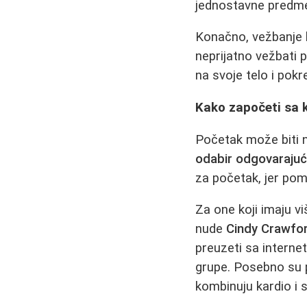
jednostavne predme
Konačno, vežbanje k
neprijatno vežbati p
na svoje telo i pokr
Kako započeti sa
Početak može biti na
odabir odgovarajuć
za početak, jer poma
Za one koji imaju vi
nude
Cindy Crawfo
preuzeti sa interne
grupe. Posebno su p
kombinuju kardio i 