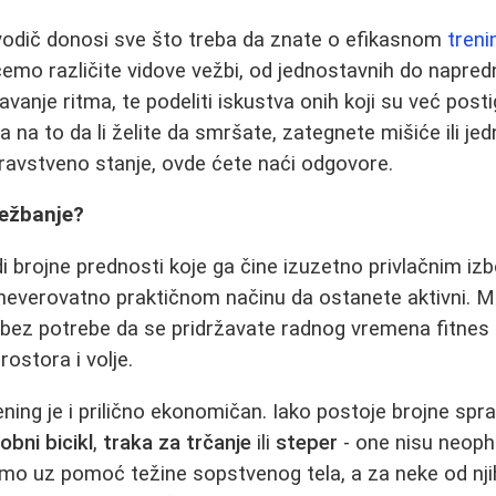
vodič donosi sve što treba da znate o efikasnom
treni
ićemo različite vidove vežbi, od jednostavnih do napredni
avanje ritma, te podeliti iskustva onih koji su već posti
a na to da li želite da smršate, zategnete mišiće ili j
ravstveno stanje, ovde ćete naći odgovore.
ežbanje?
 brojne prednosti koje ga čine izuzetno privlačnim i
 neverovatno praktičnom načinu da ostanete aktivni. 
bez potrebe da se pridržavate radnog vremena fitnes 
ostora i volje.
ening je i prilično ekonomičan. Iako postoje brojne sp
obni bicikl
,
traka za trčanje
ili
steper
- one nisu neop
mo uz pomoć težine sopstvenog tela, a za neke od njih