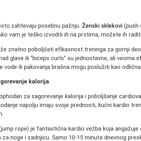
često zahtevaju posebnu pažnju.
Ženski sklekovi
(push-
o vam je teško izvoditi ih na prstima, možete ih raditi
 znatno poboljšati efikasnost treninga za gornji deo
ad glave ili "biceps curls" su jednostavne, ali veoma e
e vode ili pakovanja brašna mogu poslužiti kao odličn
gorevanje kalorija
eophodan za sagorevanje kalorija i poboljšanje cardiova
hodanje napolju imaju svoje prednosti, kućni kardio tre
n.
(jump rope) je fantastična kardio vežba koja angažuje 
a za noge i zadnjicu. Samo 10-15 minuta dnevnog pre