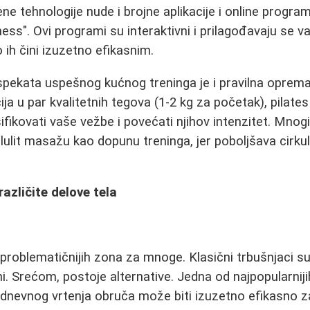
e tehnologije nude i brojne aplikacije i online progra
ness". Ovi programi su interaktivni i prilagođavaju se 
ih čini izuzetno efikasnim.
spekata uspešnog kućnog treninga je i pravilna oprema.
ja u par kvalitetnih tegova (1-2 kg za početak), pilates 
fikovati vaše vežbe i povećati njihov intenzitet. Mnogi
lulit masažu kao dopunu treninga, jer poboljšava cirkul
azličite delove tela
problematičnijih zona za mnoge. Klasični trbušnjaci su
ni. Srećom, postoje alternative. Jedna od najpopularniji
dnevnog vrtenja obruča može biti izuzetno efikasno za