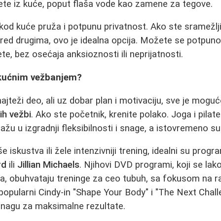
te iz kuće, poput flaša vode kao zamene za tegove.
od kuće pruža i potpunu privatnost. Ako ste sramežljivi
red drugima, ovo je idealna opcija. Možete se potpuno o
ete, bez osećaja anksioznosti ili neprijatnosti.
 kućnim vežbanjem?
jteži deo, ali uz dobar plan i motivaciju, sve je moguće
ih vežbi
. Ako ste početnik, krenite polako. Joga i pilat
žu u izgradnji fleksibilnosti i snage, a istovremeno su
še iskustva ili žele intenzivniji trening, idealni su prog
rd
ili
Jillian Michaels
. Njihovi DVD programi, koji se lak
ta, obuhvataju treninge za ceo tubuh, sa fokusom na ra
opularni Cindy-in "Shape Your Body" i "The Next Challe
snagu za maksimalne rezultate.