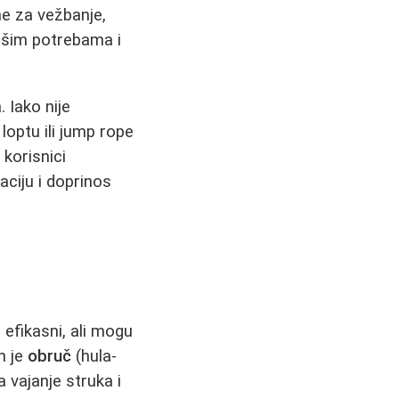
me za vežbanje,
vašim potrebama i
 Iako nije
loptu ili jump rope
 korisnici
aciju i doprinos
 efikasni, ali mogu
h je
obruč
(hula-
 vajanje struka i