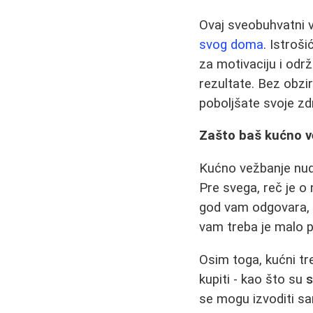
Ovaj sveobuhvatni 
svog doma
. Istroš
za motivaciju i održ
rezultate. Bez obzir
poboljšate svoje zd
Zašto baš kućno v
Kućno vežbanje nudi
Pre svega, reč je o
god vam odgovara, 
vam treba je malo pr
Osim toga, kućni tr
kupiti - kao što su
s
se mogu izvoditi sa