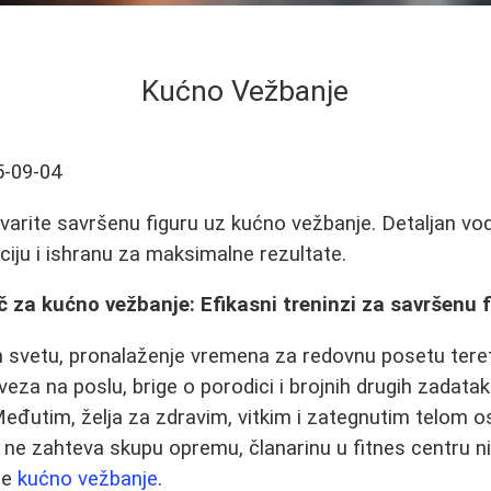
Kućno Vežbanje
5-09-04
tvarite savršenu figuru uz kućno vežbanje. Detaljan v
iju i ishranu za maksimalne rezultate.
 za kućno vežbanje: Efikasni treninzi za savršenu f
svetu, pronalaženje vremena za redovnu posetu tereta
eza na poslu, brige o porodici i brojnih drugih zadata
Međutim, želja za zdravim, vitkim i zategnutim telom o
e ne zahteva skupu opremu, članarinu u fitnes centru n
je
kućno vežbanje
.