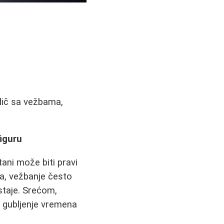
odič sa vežbama,
iguru
ni može biti pravi
ka, vežbanje često
staje. Srećom,
i gubljenje vremena