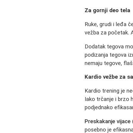
Za gornji deo tela
Ruke, grudi i leđa 
vežba za početak. Ak
Dodatak tegova može
podizanja tegova izn
nemaju tegove, flaš
Kardio vežbe za sa
Kardio trening je n
Iako trčanje i brzo 
podjednako efikasa
Preskakanje vijace
posebno je efikasn