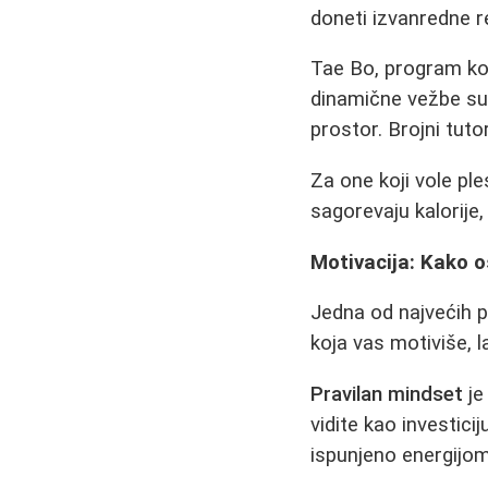
doneti izvanredne r
Tae Bo, program koj
dinamične vežbe su 
prostor. Brojni tuto
Za one koji vole ple
sagorevaju kalorije,
Motivacija: Kako o
Jedna od najvećih p
koja vas motiviše, 
Pravilan mindset
je
vidite kao investici
ispunjeno energijom