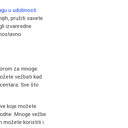
ngu u udobnosti
jih, pružiti savete
gli izvanredne
ednostavno
zborom za mnoge.
Možete vežbati kad
centara. Sve što
rave koje možete
hodne. Mnoge vežbe
 možete koristiti i