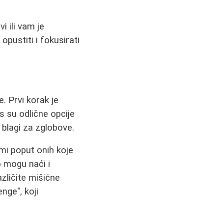
 ili vam je
pustiti i fokusirati
. Prvi korak je
es su odlične opcije
 blagi za zglobove.
rami poput onih koje
o mogu naći i
zličite mišićne
nge", koji