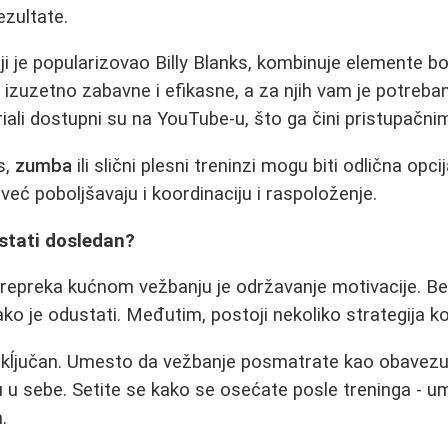
ezultate.
i je popularizovao Billy Blanks, kombinuje elemente bo
izuzetno zabavne i efikasne, a za njih vam je potreb
riali dostupni su na YouTube-u, što ga čini pristupačni
s,
zumba
ili slični plesni treninzi mogu biti odlična op
 već poboljšavaju i koordinaciju i raspoloženje.
stati dosledan?
repreka kućnom vežbanju je održavanje motivacije. Bez
lako je odustati. Međutim, postoji nekoliko strategija 
 kĺjučan. Umesto da vežbanje posmatrate kao obavezu
ju u sebe. Setite se kako se osećate posle treninga - u
.