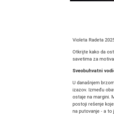
Violeta Radeta
202
Otkrijte kako da os
savetima za motivac
Sveobuhvatni vodič
U današnjem brzom 
izazov. Između obav
ostaje na margini. 
postoji rešenje koj
na putovanje - a to 