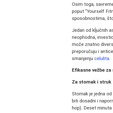
Osim toga, savremen
poput "Yourself Fit
sposobnostima, što 
Jedan od kĺjučnih a
neophodna, investici
može znatno diversi
preporučuju i antice
smanjenju
celulita
.
Efikasne vežbe za r
Za stomak i struk
Stomak je jedna od 
biti dosadni i napor
hop). Deset minuta 