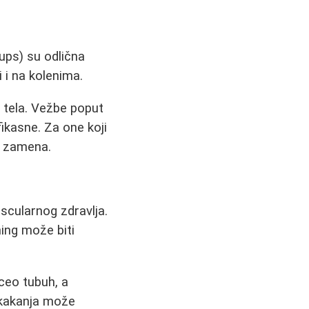
ups) su odlična
 i na kolenima.
 tela. Vežbe poput
fikasne. Za one koji
a zamena.
scularnog zdravlja.
ning može biti
ceo tubuh, a
skakanja može