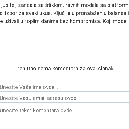
 ljubitelj sandala sa štiklom, ravnih modela sa platform
i izbor za svaki ukus. Ključ je u pronalaženju balansa 
e uživali u toplim danima bez kompromisa. Koji model ć
Trenutno nema komentara za ovaj članak.