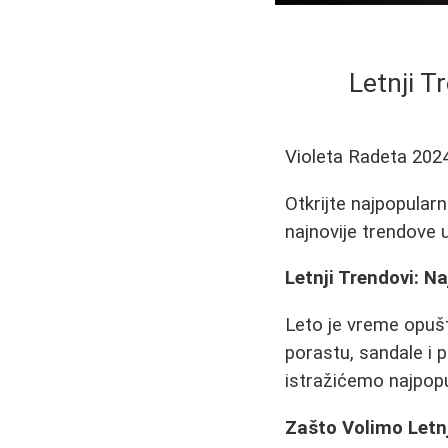
Letnji T
Violeta Radeta
202
Otkrijte najpopularn
najnovije trendove 
Letnji Trendovi: N
Leto je vreme opuš
porastu, sandale i
istražićemo najpopul
Zašto Volimo Letn