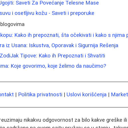
gojiti: Saveti Za Povećanje Telesne Mase
uvu i osetljivu kožu - Saveti i preporuke
 blogovima
opu: Kako ih prepoznati, šta očekivati i kako s njima 
a iz Usana: Iskustva, Oporavak i Sigurnija Rešenja
odiJak Tipove: Kako ih Prepoznati i Shvatiti
ima: Koje govorimo, koje želimo da naučimo?
ontakt
|
Politika privatnosti
|
Uslovi korišćenja
|
Marketi
preuzimaju nikakvu odgovornost za bilo kakve greške il
ije sadržane na ovom sajtu pružaju se u stanju „takvo