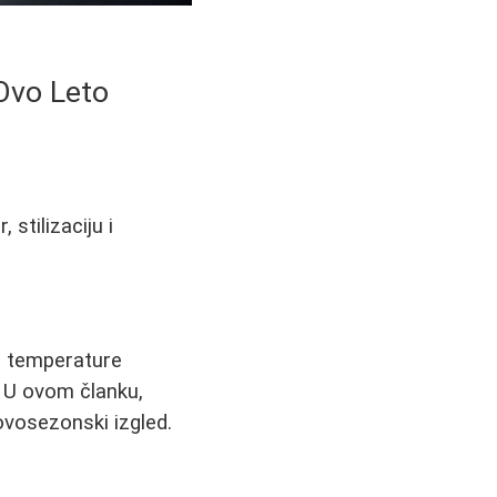
 Ovo Leto
 stilizaciju i
a temperature
 U ovom članku,
 ovosezonski izgled.