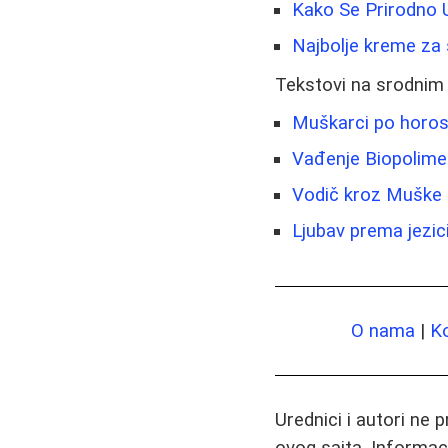
Kako Se Prirodno U
Najbolje kreme za s
Tekstovi na srodnim
Muškarci po horosk
Vađenje Biopolimer
Vodič kroz Muške Z
Ljubav prema jezic
O nama
|
K
Urednici i autori ne 
ovog sajta. Informac