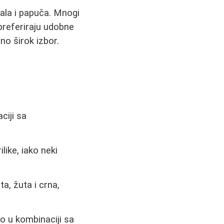
ndala i papuča. Mnogi
 preferiraju udobne
no širok izbor.
ciji sa
like, iako neki
ta, žuta i crna,
no u kombinaciji sa