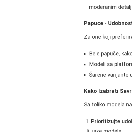
moderanim detalj
Papuce - Udobnos
Za one koji preferi
Bele papuče, kako 
Modeli sa platfor
Šarene varijante 
Kako Izabrati Sav
Sa toliko modela na
Prioritizujte ud
ili uske modele.