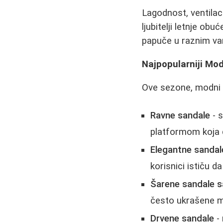
Lagodnost, ventilaci
ljubitelji letnje ob
papuče u raznim var
Najpopularniji Mod
Ove sezone, modni i
Ravne sandale
- 
platformom koja d
Elegantne sandal
korisnici ističu
Šarene sandale 
često ukrašene m
Drvene sandale
- 