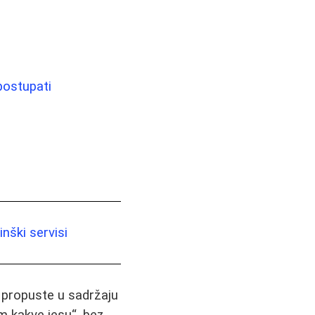
postupati
nški servisi
i propuste u sadržaju
m kakve jesu“, bez