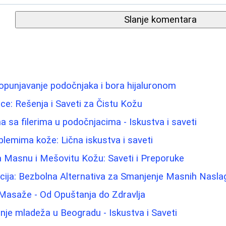
Slanje komentara
opunjavanje podočnjaka i bora hijaluronom
e: Rešenja i Saveti za Čistu Kožu
 sa filerima u podočnjacima - Iskustva i saveti
lemima kože: Lična iskustva i saveti
a Masnu i Mešovitu Kožu: Saveti i Preporuke
cija: Bezbolna Alternativa za Smanjenje Masnih Nasla
 Masaže - Od Opuštanja do Zdravlja
nje mladeža u Beogradu - Iskustva i Saveti