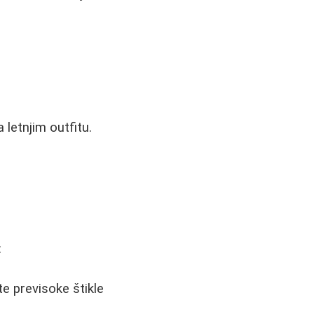
 letnjim outfitu.
:
te previsoke štikle