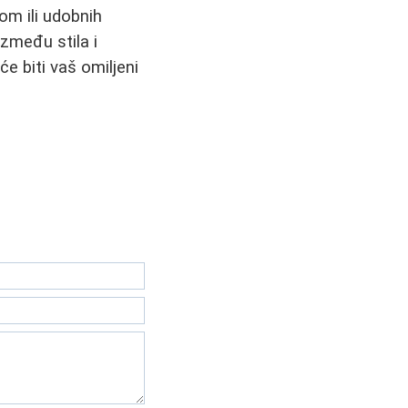
om ili udobnih
između stila i
e biti vaš omiljeni