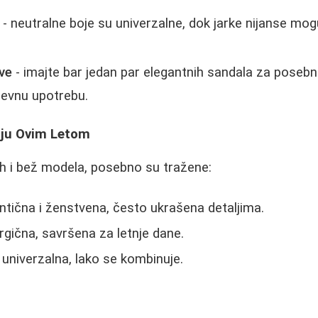
- neutralne boje su univerzalne, dok jarke nijanse mogu
ve
- imajte bar jedan par elegantnih sandala za posebne
evnu upotrebu.
aju Ovim Letom
ih i bež modela, posebno su tražene:
ntična i ženstvena, često ukrašena detaljima.
rgična, savršena za letnje dane.
 univerzalna, lako se kombinuje.