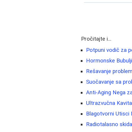
Pročitajte i...
Potpuni vodič za p
Hormonske Bubuljic
Rešavanje problema
Suočavanje sa prob
Anti-Aging Nega z
Ultrazvučna Kavita
Blagotvorni Utisci
Radiotalasno skida