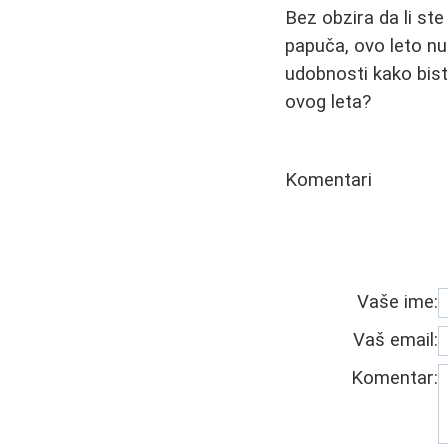
Bez obzira da li ste
papuča, ovo leto nud
udobnosti kako bist
ovog leta?
Komentari
Vaše ime:
Vaš email:
Komentar: