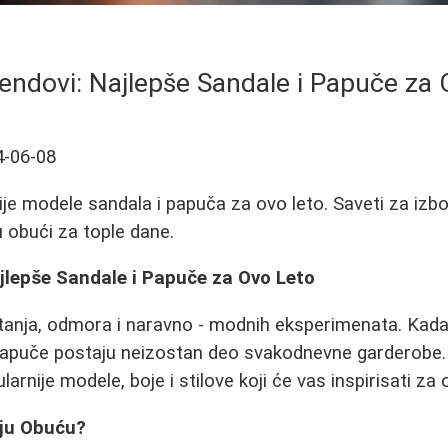
rendovi: Najlepše Sandale i Papuče za
4-06-08
ije modele sandala i papuča za ovo leto. Saveti za izbor,
u obući za tople dane.
ajlepše Sandale i Papuče za Ovo Leto
tanja, odmora i naravno - modnih eksperimenata. Kad
 papuče postaju neizostan deo svakodnevne garderobe.
arnije modele, boje i stilove koji će vas inspirisati za
ju Obuću?