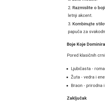
Razmislite o boji
letnji akcent.
Kombinujte stilo
papuča za svakodn
Boje Koje Dominir
Pored klasičnih crn
Ljubičasta - roma
Žuta - vedra i ene
Braon - prirodna i
Zaključak