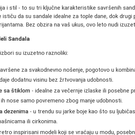
ja i stil - to su tri ključne karakteristike savršenih sa
uće ističu da su sandale idealne za tople dane, dok drugi
ijantama. Bez obzira na vaš ukus, ovo leto nudi izuzet
eli Sandala
zbori su izuzetno raznoliki:
savršene za svakodnevno nošenje, pogotovo u kombina
aje dodatnu visinu bez žrtvovanja udobnosti.
e sa štiklom
- idealne za večernje izlaske ili posebne pri
 da ih nose samo povremeno zbog manje udobnosti.
sa dezenima
- u trendu su jarke boje kao što su ljubičas
ašnicama ili cirkonima.
retro inspirisani modeli koji se vraćaju u modu, poseb