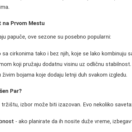
ima.
t na Prvom Mestu
raju papuče, ove sezone su posebno popularni:
sa cirkonima tako i bez njih, koje se lako kombinuju sa
mom koji pružaju dodatnu visinu uz odličnu stabilnost.
u živim bojama koje dodaju letnji duh svakom izgledu.
ršen Par?
 tržištu, izbor može biti izazovan. Evo nekoliko saveta
obnost
- ako planirate da ih nosite duže vreme, izbegav