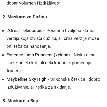
dobar volumen i izdržljivost.
2. Maskare za Dužinu
L'Oréal Telescopic
- Posebno hvaljena zlatna
verzija koja izvlači dužinu, ali crna verzija može
biti teža za nanošenje.
Essence Lash Princess (zelena)
- Niska cena,
izuzetan efekat, ali neki korisnici primećuju
trusenje.
Maybelline Sky High
- Silikonska četkica i dobro
izduživanje, ali teška za skidanje.
3. Maskare u Boji