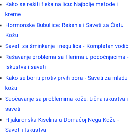
Kako se rešiti fleka na licu: Najbolje metode i
kreme
Hormonske Bubuljice: Rešenja i Saveti za Čistu
Kožu
Saveti za šminkanje i negu lica - Kompletan vodič
Rešavanje problema sa filerima u podočnjacima -
Iskustva i saveti
Kako se boriti protiv prvih bora - Saveti za mladu
kožu
Suočavanje sa problemima kože: Lična iskustva i
saveti
Hijaluronska Kiselina u Domaćoj Nega Kože -
Saveti i Iskustva