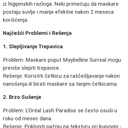
iz higijenskih razloga. Neki primećuju da maskare
postaju suvlje i manje efektne nakon 2 meseca
korišćenja.
Najčešći Problemi i Rešenja
1. Slepljivanje Trepavica
Problem: Maskare poput Maybelline Surreal mogu
previše slepiti trepavice.
Rešenje: Koristiti četkicu za raščešljavanje nakon
nanošenja ili birati maskare sa tanjim četkicama.
2. Brzo Sušenje
Problem: L'Oréal Lash Paradise se često osuši u
roku od mesec dana.
Rešenje: Pokloniti pažnju na teksturu pri kupovini -