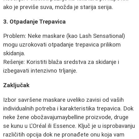
ako je previše suva, možda je starija serija.
3. Otpadanje Trepavica
Problem: Neke maskare (kao Lash Sensational)
mogu uzrokovati otpadanje trepavica prilikom
skidanja.
Rešenje: Koristiti blaža sredstva za skidanje i
izbegavati intenzivno trljanje.
Zaključak
Izbor savršene maskare uveliko zavisi od vaših
individualnih potreba i karakteristika trepavica. Dok
neke žene obožavajumaybelline proizvode, druge
se kunu u L'Oréal ili Essence. Ključ je u isprobavanju
različitih opcija dok ne pronađete onu koja vam