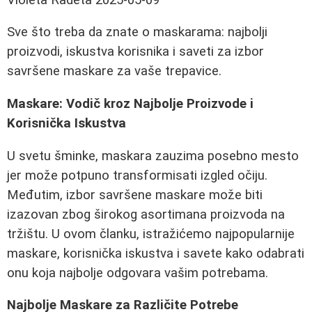
Sve što treba da znate o maskarama: najbolji
proizvodi, iskustva korisnika i saveti za izbor
savršene maskare za vaše trepavice.
Maskare: Vodič kroz Najbolje Proizvode i
Korisnička Iskustva
U svetu šminke, maskara zauzima posebno mesto
jer može potpuno transformisati izgled očiju.
Međutim, izbor savršene maskare može biti
izazovan zbog širokog asortimana proizvoda na
tržištu. U ovom članku, istražićemo najpopularnije
maskare, korisnička iskustva i savete kako odabrati
onu koja najbolje odgovara vašim potrebama.
Najbolje Maskare za Različite Potrebe