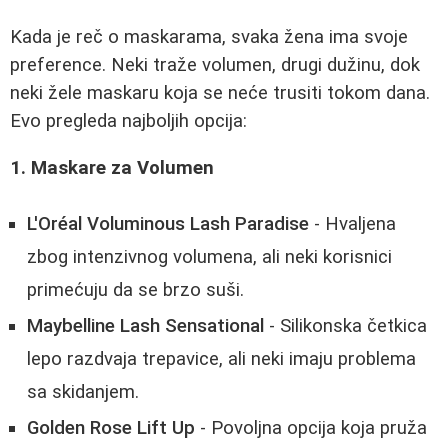
Kada je reč o maskarama, svaka žena ima svoje
preference. Neki traže volumen, drugi dužinu, dok
neki žele maskaru koja se neće trusiti tokom dana.
Evo pregleda najboljih opcija:
1. Maskare za Volumen
L'Oréal Voluminous Lash Paradise
- Hvaljena
zbog intenzivnog volumena, ali neki korisnici
primećuju da se brzo suši.
Maybelline Lash Sensational
- Silikonska četkica
lepo razdvaja trepavice, ali neki imaju problema
sa skidanjem.
Golden Rose Lift Up
- Povoljna opcija koja pruža