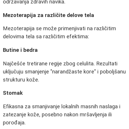
održavanja zdravih navika.
Mezoterapija za različite delove tela
Mezoterapija se može primenjivati na različitim
delovima tela sa različitim efektima:
Butine i bedra
Najčešće tretirane regije zbog celulita. Rezultati
uključuju smanjenje "narandžaste kore" i poboljšanu
strukturu kože.
Stomak
Efikasna za smanjivanje lokalnih masnih naslaga i
zatezanje kože, posebno nakon mršavljenja ili
porođaja.