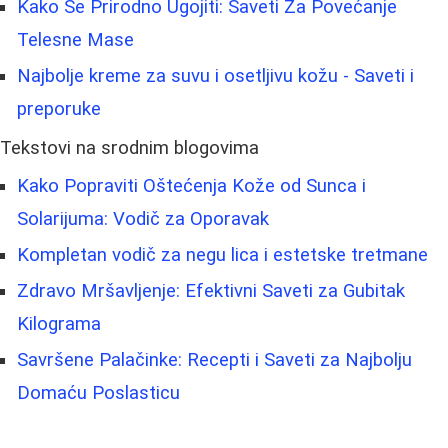
Kako Se Prirodno Ugojiti: Saveti Za Povećanje
Telesne Mase
Najbolje kreme za suvu i osetljivu kožu - Saveti i
preporuke
Tekstovi na srodnim blogovima
Kako Popraviti Oštećenja Kože od Sunca i
Solarijuma: Vodič za Oporavak
Kompletan vodič za negu lica i estetske tretmane
Zdravo Mršavljenje: Efektivni Saveti za Gubitak
Kilograma
Savršene Palačinke: Recepti i Saveti za Najbolju
Domaću Poslasticu