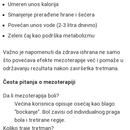
Umeren unos kalorija
Smanjenje prerađene hrane i šećera
Povećan unos vode (2-3 litra dnevno)
Zeleni čaj kao podrška metabolizmu
Važno je napomenuti da zdrava ishrana ne samo
što povećava efekte mezoterapije već i pomaže u
održavanju rezultata nakon završetka tretmana.
Česta pitanja o mezoterapiji
Da li mezoterapija boli?
Većina korisnica opisuje osećaj kao blago
"bockanje". Bol zavisi od individualnog praga
bola i tretirane regije.
Koliko traje tretman?