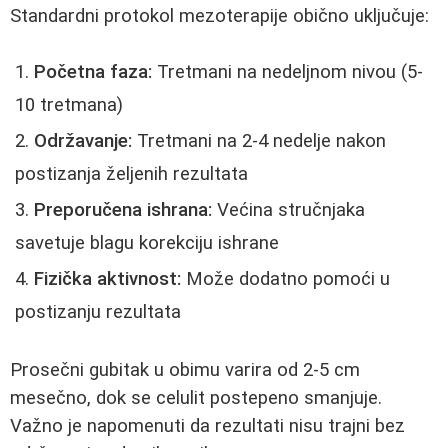
Standardni protokol mezoterapije obično uključuje:
Početna faza:
Tretmani na nedeljnom nivou (5-
10 tretmana)
Održavanje:
Tretmani na 2-4 nedelje nakon
postizanja željenih rezultata
Preporučena ishrana:
Većina stručnjaka
savetuje blagu korekciju ishrane
Fizička aktivnost:
Može dodatno pomoći u
postizanju rezultata
Prosečni gubitak u obimu varira od 2-5 cm
mesečno, dok se celulit postepeno smanjuje.
Važno je napomenuti da rezultati nisu trajni bez