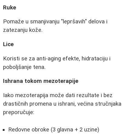
Ruke
Pomaže u smanjivanju "lepršavih" delova i
zatezanju kože.
Lice
Koristi se za anti-aging efekte, hidrataciju i
poboljšanje tena.
Ishrana tokom mezoterapije
Iako mezoterapija može dati rezultate i bez
drastičnih promena u ishrani, većina stručnjaka
preporučuje:
Redovne obroke (3 glavna + 2 uzine)