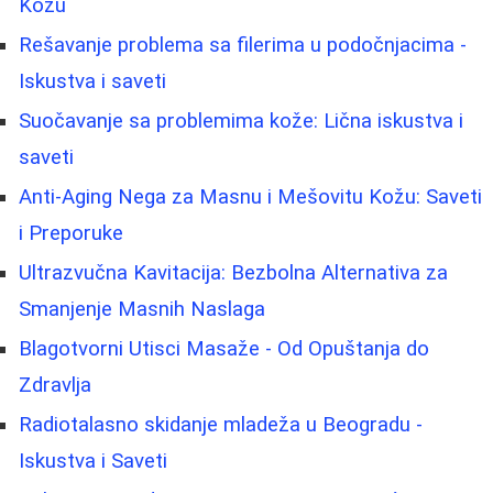
Kožu
Rešavanje problema sa filerima u podočnjacima -
Iskustva i saveti
Suočavanje sa problemima kože: Lična iskustva i
saveti
Anti-Aging Nega za Masnu i Mešovitu Kožu: Saveti
i Preporuke
Ultrazvučna Kavitacija: Bezbolna Alternativa za
Smanjenje Masnih Naslaga
Blagotvorni Utisci Masaže - Od Opuštanja do
Zdravlja
Radiotalasno skidanje mladeža u Beogradu -
Iskustva i Saveti