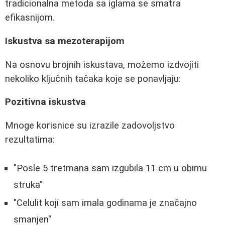
tradicionalna metoda sa iglama se smatra
efikasnijom.
Iskustva sa mezoterapijom
Na osnovu brojnih iskustava, možemo izdvojiti
nekoliko ključnih tačaka koje se ponavljaju:
Pozitivna iskustva
Mnoge korisnice su izrazile zadovoljstvo
rezultatima:
"Posle 5 tretmana sam izgubila 11 cm u obimu
struka"
"Celulit koji sam imala godinama je značajno
smanjen"