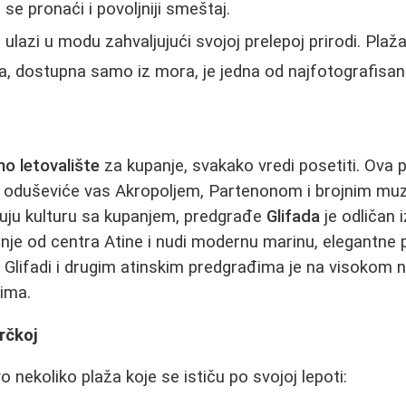
se pronaći i povoljniji smeštaj.
 ulazi u modu zahvaljujući svojoj prelepoj prirodi. Plaž
, dostupna samo iz mora, je jedna od najfotografisanij
čno letovalište
za kupanje, svakako vredi posetiti. Ova p
e, oduševiće vas Akropoljem, Partenonom i brojnim muz
nuju kulturu sa kupanjem, predgrađe
Glifada
je odličan 
je od centra Atine i nudi modernu marinu, elegantne 
u Glifadi i drugim atinskim predgrađima je na visokom
ima.
rčkoj
vo nekoliko plaža koje se ističu po svojoj lepoti: