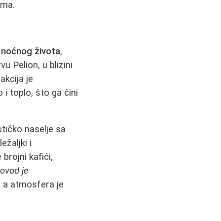
ima.
g noćnog života
,
u Pelion, u blizini
akcija je
 i toplo, što ga čini
stičko naselje sa
žaljki i
brojni kafići,
rovod je
, a atmosfera je