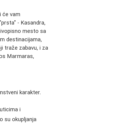
i će vam
 "prsta" - Kasandra,
a živopisno mesto sa
im destinacijama,
ji traže zabavu, i za
Neos Marmaras,
nstveni karakter.
ticima i
o su okupljanja