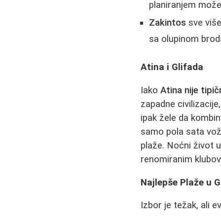
planiranjem može 
Zakintos
sve više
sa olupinom broda
Atina i Glifada
Iako
Atina nije tipi
zapadne civilizacij
ipak žele da kombi
samo pola sata vožn
plaže. Noćni život 
renomiranim klubov
Najlepše Plaže u G
Izbor je težak, ali e