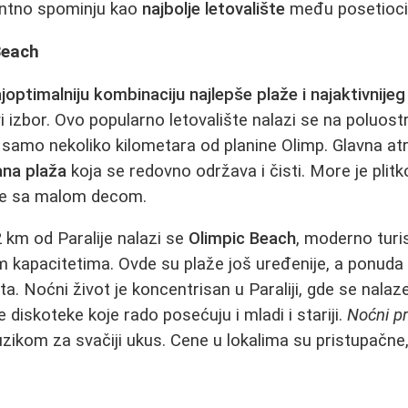
antno spominju kao
najbolje letovalište
među posetioc
 Beach
joptimalniju kombinaciju najlepše plaže i najaktivnije
vi izbor. Ovo popularno letovalište nalazi se na poluostrv
a samo nekoliko kilometara od planine Olimp. Glavna atr
ana plaža
koja se redovno održava i čisti. More je plitko
ce sa malom decom.
 km od Paralije nalazi se
Olimpic Beach
, moderno turi
 kapacitetima. Ovde su plaže još uređenije, a ponuda le
. Noćni život je koncentrisan u Paraliji, gde se nalaze 
ke diskoteke koje rado posećuju i mladi i stariji.
Noćni p
uzikom za svačiji ukus. Cene u lokalima su pristupačne