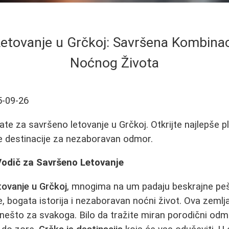
Letovanje u Grčkoj: Savršena Kombinaci
Noćnog Života
5-09-26
te za savršeno letovanje u Grčkoj. Otkrijte najlepše pla
lje destinacije za nezaboravan odmor.
Vodič za Savršeno Letovanje
tovanje u Grčkoj
, mnogima na um padaju beskrajne pe
e, bogata istorija i nezaboravan noćni život. Ova zeml
 nešto za svakoga. Bilo da tražite miran porodični od