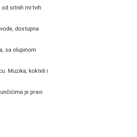
od sitnih mrtvih
 vode, dostupna
a, sa olupinom
u. Muzika, kokteli i
nčićima je pravi