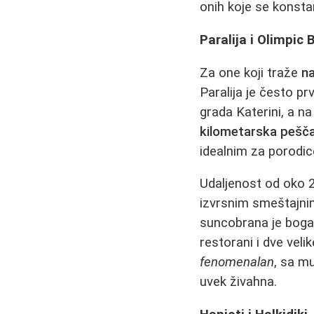
onih koje se konst
Paralija i Olimpic
Za one koji traže
na
Paralija je često pr
grada Katerini, a n
kilometarska pešč
idealnim za porodi
Udaljenost od oko 2
izvrsnim smeštajnim
suncobrana je bogata
restorani i dve veli
fenomenalan
, sa m
uvek živahna.