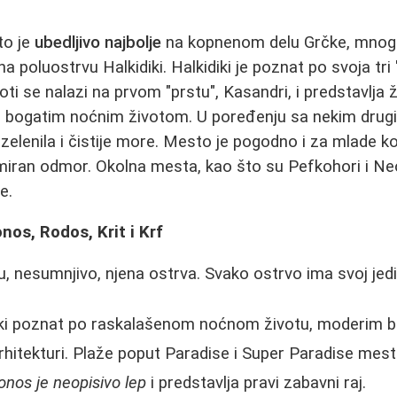
to je
ubedljivo najbolje
na kopnenom delu Grčke, mnog
na poluostrvu Halkidiki. Halkidiki je poznat po svoja tri
ioti se nalazi na prvom "prstu", Kasandri, i predstavlj
i bogatim noćnim životom. U poređenju sa nekim drug
zelenila i čistije more. Mesto je pogodno i za mlade ko
 miran odmor. Okolna mesta, kao što su Pefkohori i 
e.
nos, Rodos, Krit i Krf
u, nesumnjivo, njena ostrva. Svako ostrvo ima svoj jedi
ki poznat po raskalašenom noćnom životu, moderim bu
arhitekturi. Plaže poput Paradise i Super Paradise mest
onos je neopisivo lep
i predstavlja pravi zabavni raj.