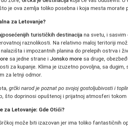
d do zore,
Grčka je destinacija
koja će vas oduševiti. 
ašto je ova zemlja toliko posebna i koja mesta morate p
alna za Letovanje?
ajposećenijih turističkih destinacija
na svetu, i sasvim
rovatnoj raznolikosti. Na relativno maloj teritoriji mo
nalazišta i impozantnih planina do prelepih ostrva i ži
ore
sa jedne strane i
Jonsko more
sa druge, obezbeđu
sti za kupanje. Klima je izuzetno povoljna, sa dugim,
om za letnji odmor.
ota,
grčki narod je poznat po svojoj gostoljubivosti i topli
o, što doprinosi opuštenoj i prijatnoj atmosferi tokom
je za Letovanje: Gde Otići?
Grčkoj može biti izazovan jer ima toliko fantastičnih o