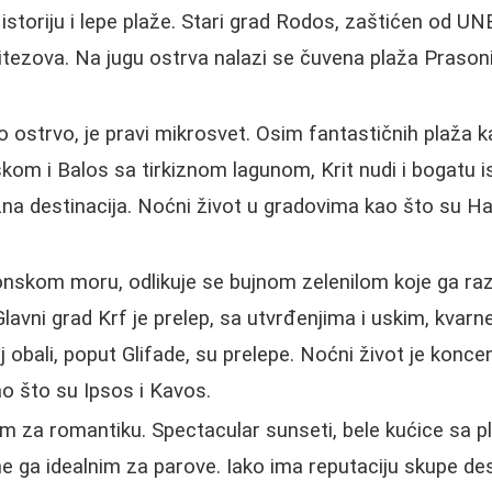
istoriju i lepe plaže. Stari grad Rodos, zaštićen od U
itezova. Na jugu ostrva nalazi se čuvena plaža Prason
o ostrvo, je pravi mikrosvet. Osim fantastičnih plaža k
kom i Balos sa tirkiznom lagunom, Krit nudi i bogatu is
a destinacija. Noćni život u gradovima kao što su Han
nskom moru, odlikuje se bujnom zelenilom koje ga razl
avni grad Krf je prelep, sa utvrđenjima i uskim, kvarn
 obali, poput Glifade, su prelepe. Noćni život je konce
o što su Ipsos i Kavos.
im za romantiku. Spectacular sunseti, bele kućice sa p
e ga idealnim za parove. Iako ima reputaciju skupe dest