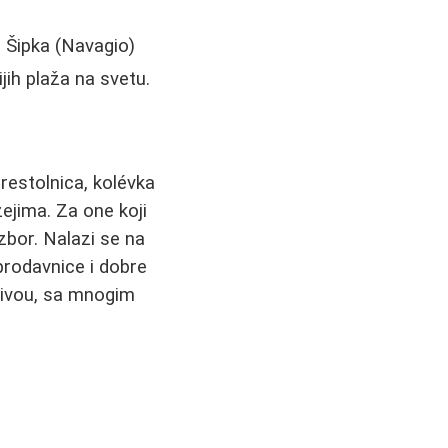
a Šipka (Navagio)
ih plaža na svetu.
restolnica, kolévka
ejima. Za one koji
izbor. Nalazi se na
prodavnice i dobre
 nivou, sa mnogim