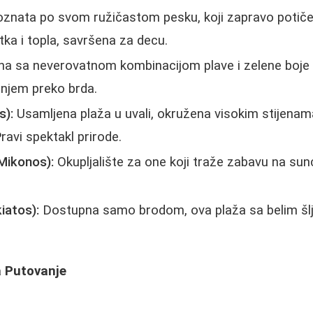
znata po svom ružičastom pesku, koji zapravo potiče 
litka i topla, savršena za decu.
a sa neverovatnom kombinacijom plave i zelene boje
enjem preko brda.
s):
Usamljena plaža u uvali, okružena visokim stijenam
ravi spektakl prirode.
Mikonos):
Okupljalište za one koji traže zabavu na sunc
kiatos):
Dostupna samo brodom, ova plaža sa belim šlju
a Putovanje