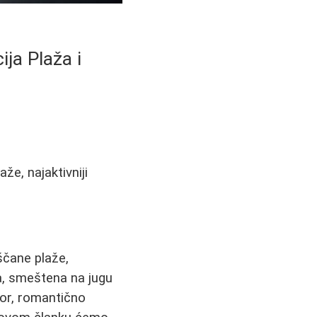
ja Plaža i
že, najaktivniji
ščane plaže,
ja, smeštena na jugu
mor, romantično