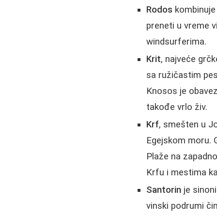
Rodos
kombinuje 
preneti u vreme v
windsurferima.
Krit
, najveće grčk
sa ružičastim pes
Knosos je obavezn
takođe vrlo živ.
Krf
, smešten u Jo
Egejskom moru. Gl
Plaže na zapadnoj
Krfu i mestima ka
Santorin
je sinon
vinski podrumi čin