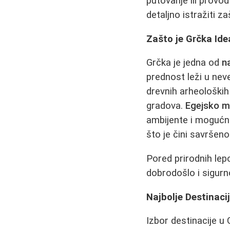
putovanje ili provo
detaljno istražiti z
Zašto je Grčka Ide
Grčka je jedna od
n
prednost leži u neve
drevnih arheoloških 
gradova.
Egejsko m
ambijente i mogućno
što je čini savršen
Pored prirodnih lep
dobrodošlo i sigurn
Najbolje Destinaci
Izbor destinacije u 