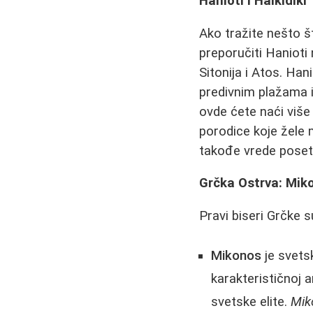
Hanioti i Halkidiki
Ako tražite nešto š
preporučiti Hanioti 
Sitonija i Atos. Han
predivnim plažama 
ovde ćete naći više 
porodice koje žele
takođe vrede poset
Grčka Ostrva: Miko
Pravi biseri Grčke s
Mikonos
je svets
karakterističnoj 
svetske elite.
Mik