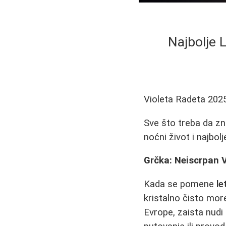
Najbolje 
Violeta Radeta
202
Sve što treba da zna
noćni život i najbo
Grčka: Neiscrpan 
Kada se pomene
le
kristalno čisto mor
Evrope, zaista nudi