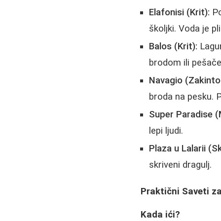
Elafonisi (Krit):
Po
školjki. Voda je p
Balos (Krit):
Lagun
brodom ili pešač
Navagio (Zakinto
broda na pesku. P
Super Paradise (
lepi ljudi.
Plaza u Lalarii (S
skriveni dragulj.
Praktični Saveti z
Kada ići?