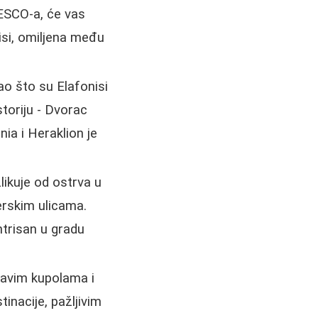
NESCO-a, će vas
isi, omiljena među
ao što su Elafonisi
toriju - Dvorac
ia i Heraklion je
ikuje od ostrva u
erskim ulicama.
ntrisan u gradu
lavim kupolama i
inacije, pažljivim