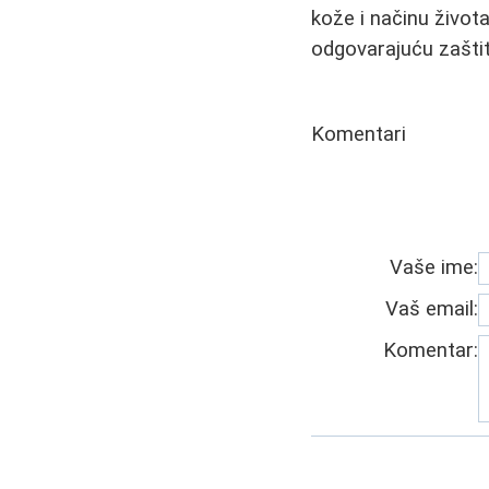
kože i načinu život
odgovarajuću zaštit
Komentari
Vaše ime:
Vaš email:
Komentar: