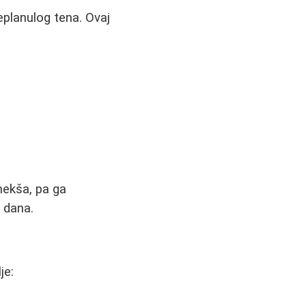
eplanulog tena. Ovaj
mekša, pa ga
 dana.
je: