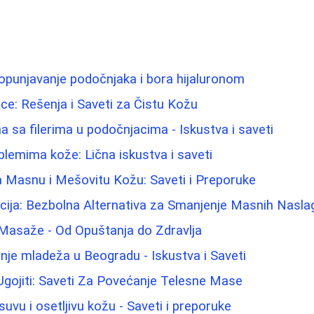
opunjavanje podočnjaka i bora hijaluronom
e: Rešenja i Saveti za Čistu Kožu
 sa filerima u podočnjacima - Iskustva i saveti
lemima kože: Lična iskustva i saveti
a Masnu i Mešovitu Kožu: Saveti i Preporuke
cija: Bezbolna Alternativa za Smanjenje Masnih Nasla
 Masaže - Od Opuštanja do Zdravlja
nje mladeža u Beogradu - Iskustva i Saveti
gojiti: Saveti Za Povećanje Telesne Mase
uvu i osetljivu kožu - Saveti i preporuke