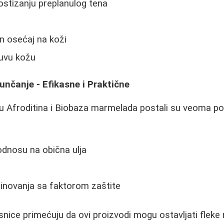
tizanju preplanulog tena
n osećaj na koži
suvu kožu
nčanje - Efikasne i Praktične
u Afroditina i Biobaza marmelada postali su veoma pop
odnosu na obična ulja
novanja sa faktorom zaštite
nice primećuju da ovi proizvodi mogu ostavljati fleke