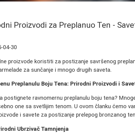
rodni Proizvodi za Preplanuo Ten - Savet
5-04-30
dne proizvode koristiti za postizanje savršenog prepla
 marmelade za sunčanje i mnogo drugih saveta.
enu Preplanulu Boju Tena: Prirodni Proizvodi i Save
 da postignete ravnomernu preplanulu boju tena? Mnog
ebno one sa svetlijim tenom. U ovom članku ćemo vam
roizvode i savete za postizanje prelepog bronzanog ten
rirodni Ubrzivač Tamnjenja