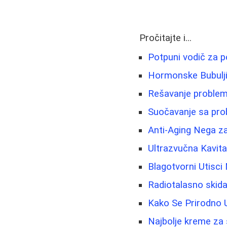
Pročitajte i...
Potpuni vodič za p
Hormonske Bubuljic
Rešavanje problema
Suočavanje sa prob
Anti-Aging Nega z
Ultrazvučna Kavita
Blagotvorni Utisci
Radiotalasno skida
Kako Se Prirodno U
Najbolje kreme za s