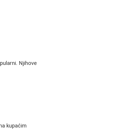
ularni. Njihove
 na kupaćim