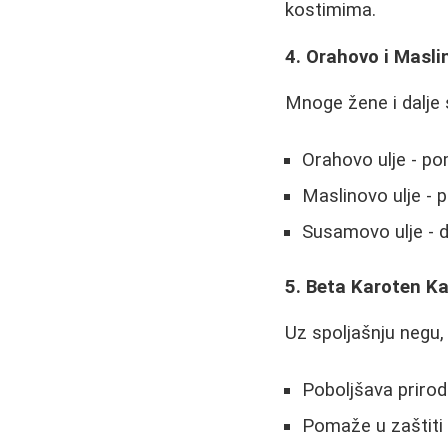
kostimima.
4. Orahovo i Masli
Mnoge žene i dalje 
Orahovo ulje - po
Maslinovo ulje -
Susamovo ulje - d
5. Beta Karoten K
Uz spoljašnju negu,
Poboljšava priro
Pomaže u zaštiti