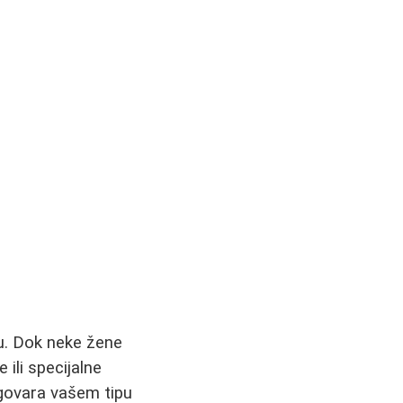
gu. Dok neke žene
 ili specijalne
dgovara vašem tipu