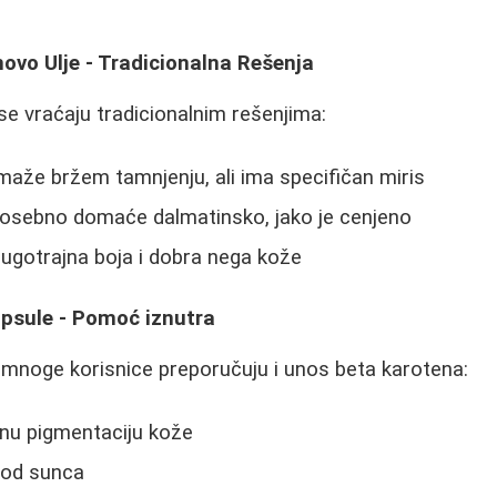
novo Ulje - Tradicionalna Rešenja
se vraćaju tradicionalnim rešenjima:
maže bržem tamnjenju, ali ima specifičan miris
 posebno domaće dalmatinsko, jako je cenjeno
ugotrajna boja i dobra nega kože
apsule - Pomoć iznutra
 mnoge korisnice preporučuju i unos beta karotena:
dnu pigmentaciju kože
 od sunca