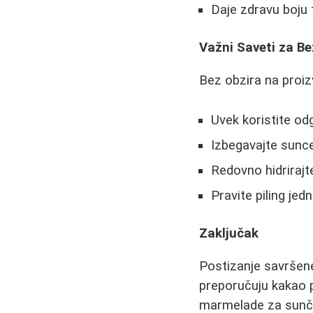
Daje zdravu boju 
Važni Saveti za B
Bez obzira na proizv
Uvek koristite od
Izbegavajte sunce
Redovno hidriraj
Pravite piling je
Zaključak
Postizanje savršene
preporučuju kakao pu
marmelade za sunčan