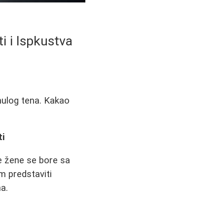
i i Ispkustva
nulog tena. Kakao
ti
e žene se bore sa
 predstaviti
a.