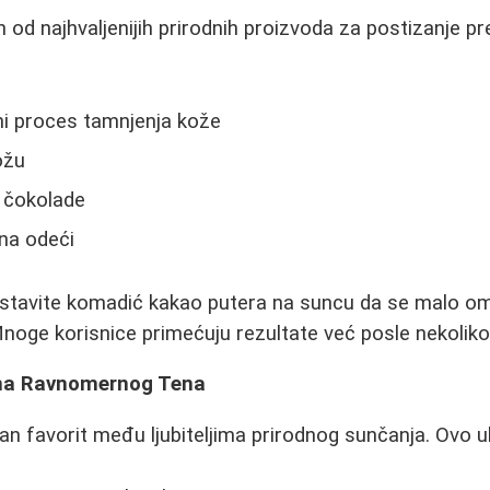
 od najhvaljenijih prirodnih proizvoda za postizanje pr
dni proces tamnjenja kože
ožu
s čokolade
 na odeći
 Ostavite komadić kakao putera na suncu da se malo o
noge korisnice primećuju rezultate već posle nekoliko
ajna Ravnomernog Tena
edan favorit među ljubiteljima prirodnog sunčanja. Ovo ul