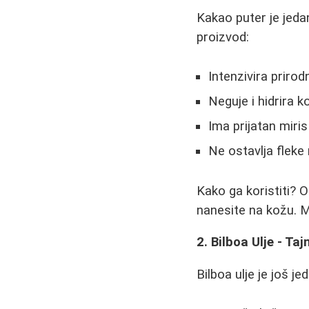
Kakao puter je jedan
proizvod:
Intenzivira priro
Neguje i hidrira k
Ima prijatan miri
Ne ostavlja fleke
Kako ga koristiti?
nanesite na kožu. M
2. Bilboa Ulje - T
Bilboa ulje je još j