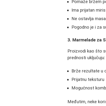
Pomaže bržem pos
Ima prijatan miris
Ne ostavlja masa
Pogodno je i za 
3. Marmelade za Su
Proizvodi kao što s
prednosti uključuju:
Brže rezultate u 
Prijatnu teksturu
Mogućnost kombi
Međutim, neke koris