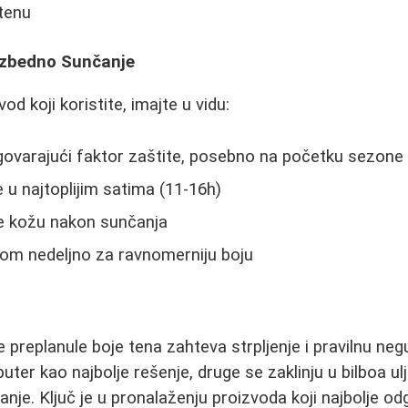
tenu
ezbedno Sunčanje
od koji koristite, imajte u vidu:
govarajući faktor zaštite, posebno na početku sezone
 u najtoplijim satima (11-16h)
te kožu nakon sunčanja
dnom nedeljno za ravnomerniju boju
 preplanule boje tena zahteva strpljenje i pravilnu ne
ter kao najbolje rešenje, druge se zaklinju u bilboa ulje
je. Ključ je u pronalaženju proizvoda koji najbolje o