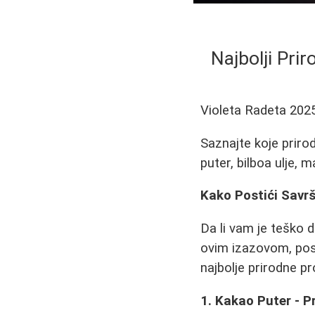
Najbolji Pri
Violeta Radeta
202
Saznajte koje priro
puter, bilboa ulje,
Kako Postići Savrš
Da li vam je teško
ovim izazovom, pos
najbolje prirodne p
1. Kakao Puter - P