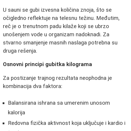
U sauni se gubi izvesna količina znoja, što se
očigledno reflektuje na telesnu težinu. Međutim,
reč je o trenutnom padu kilaže koji se ubrzo
unošenjem vode u organizam nadoknadi. Za
stvarno smanjenje masnih naslaga potrebna su
druga rešenja.
Osnovni principi gubitka kilograma
Za postizanje trajnog rezultata neophodna je
kombinacija dva faktora:
Balansirana ishrana sa umerenim unosom
kalorija
Redovna fizička aktivnost koja uključuje i kardio i