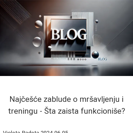
Najčešće zablude o mršavljenju i
treningu - Šta zaista funkcioniše?
Violeta Radeta
2024-06-05