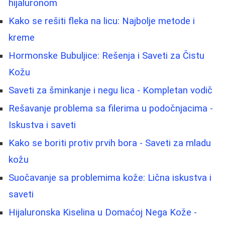
hijaluronom
Kako se rešiti fleka na licu: Najbolje metode i
kreme
Hormonske Bubuljice: Rešenja i Saveti za Čistu
Kožu
Saveti za šminkanje i negu lica - Kompletan vodič
Rešavanje problema sa filerima u podočnjacima -
Iskustva i saveti
Kako se boriti protiv prvih bora - Saveti za mladu
kožu
Suočavanje sa problemima kože: Lična iskustva i
saveti
Hijaluronska Kiselina u Domaćoj Nega Kože -