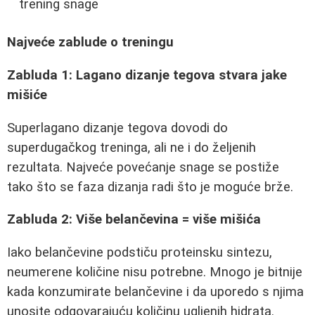
trening snage
Najveće zablude o treningu
Zabluda 1: Lagano dizanje tegova stvara jake
mišiće
Superlagano dizanje tegova dovodi do
superdugačkog treninga, ali ne i do željenih
rezultata. Najveće povećanje snage se postiže
tako što se faza dizanja radi što je moguće brže.
Zabluda 2: Više belančevina = više mišića
Iako belančevine podstiču proteinsku sintezu,
neumerene količine nisu potrebne. Mnogo je bitnije
kada konzumirate belančevine i da uporedo s njima
unosite odgovarajuću količinu ugljenih hidrata.