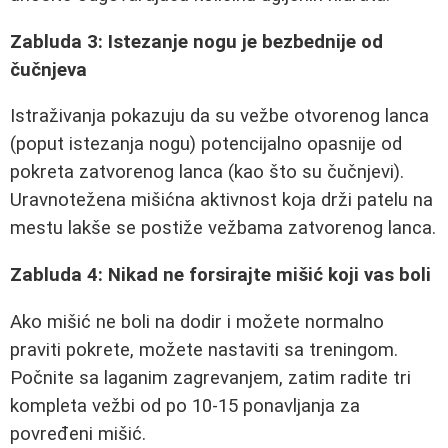
Zabluda 3: Istezanje nogu je bezbednije od
čučnjeva
Istraživanja pokazuju da su vežbe otvorenog lanca
(poput istezanja nogu) potencijalno opasnije od
pokreta zatvorenog lanca (kao što su čučnjevi).
Uravnotežena mišićna aktivnost koja drži patelu na
mestu lakše se postiže vežbama zatvorenog lanca.
Zabluda 4: Nikad ne forsirajte mišić koji vas boli
Ako mišić ne boli na dodir i možete normalno
praviti pokrete, možete nastaviti sa treningom.
Počnite sa laganim zagrevanjem, zatim radite tri
kompleta vežbi od po 10-15 ponavljanja za
povređeni mišić.