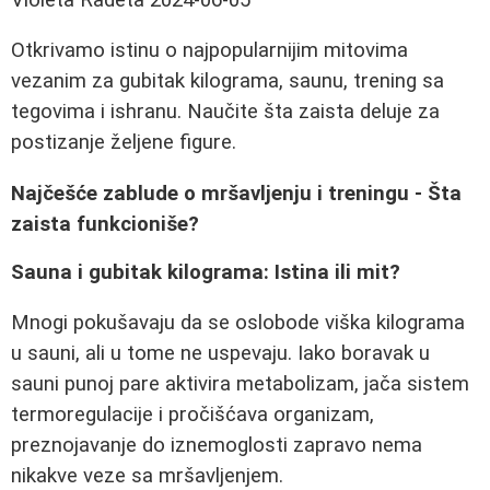
Otkrivamo istinu o najpopularnijim mitovima
vezanim za gubitak kilograma, saunu, trening sa
tegovima i ishranu. Naučite šta zaista deluje za
postizanje željene figure.
Najčešće zablude o mršavljenju i treningu - Šta
zaista funkcioniše?
Sauna i gubitak kilograma: Istina ili mit?
Mnogi pokušavaju da se oslobode viška kilograma
u sauni, ali u tome ne uspevaju. Iako boravak u
sauni punoj pare aktivira metabolizam, jača sistem
termoregulacije i pročišćava organizam,
preznojavanje do iznemoglosti zapravo nema
nikakve veze sa mršavljenjem.