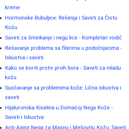
kreme
Hormonske Bubuljice: Rešenja i Saveti za Čistu
Kožu
Saveti za šminkanje i negu lica - Kompletan vodič
Rešavanje problema sa filerima u podočnjacima -
Iskustva i saveti
Kako se boriti protiv prvih bora - Saveti za mladu
kožu
Suočavanje sa problemima kože: Lična iskustva i
saveti
Hijaluronska Kiselina u Domaćoj Nega Kože -
Saveti i Iskustva
Anti-Aging Nega za Masnu i Mešovitu Kožu: Saveti