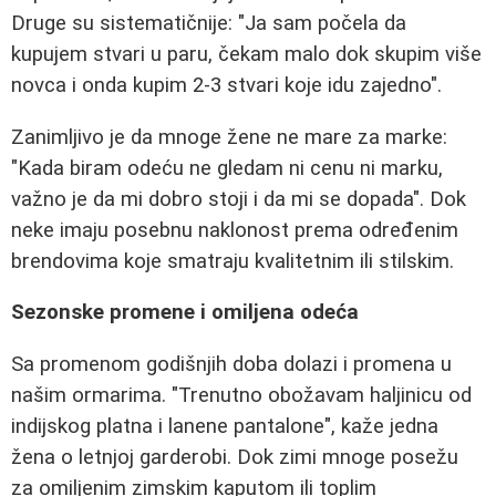
Druge su sistematičnije: "Ja sam počela da
kupujem stvari u paru, čekam malo dok skupim više
novca i onda kupim 2-3 stvari koje idu zajedno".
Zanimljivo je da mnoge žene ne mare za marke:
"Kada biram odeću ne gledam ni cenu ni marku,
važno je da mi dobro stoji i da mi se dopada". Dok
neke imaju posebnu naklonost prema određenim
brendovima koje smatraju kvalitetnim ili stilskim.
Sezonske promene i omiljena odeća
Sa promenom godišnjih doba dolazi i promena u
našim ormarima. "Trenutno obožavam haljinicu od
indijskog platna i lanene pantalone", kaže jedna
žena o letnjoj garderobi. Dok zimi mnoge posežu
za omiljenim zimskim kaputom ili toplim