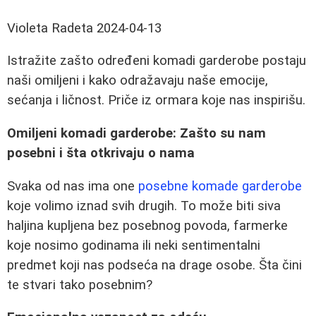
Violeta Radeta
2024-04-13
Istražite zašto određeni komadi garderobe postaju
naši omiljeni i kako odražavaju naše emocije,
sećanja i ličnost. Priče iz ormara koje nas inspirišu.
Omiljeni komadi garderobe: Zašto su nam
posebni i šta otkrivaju o nama
Svaka od nas ima one
posebne komade garderobe
koje volimo iznad svih drugih. To može biti siva
haljina kupljena bez posebnog povoda, farmerke
koje nosimo godinama ili neki sentimentalni
predmet koji nas podseća na drage osobe. Šta čini
te stvari tako posebnim?