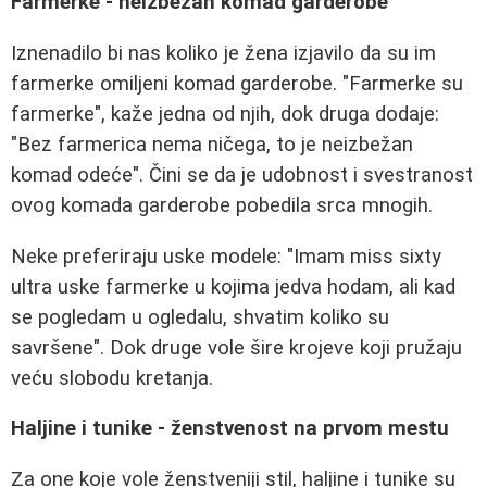
Farmerke - neizbežan komad garderobe
Iznenadilo bi nas koliko je žena izjavilo da su im
farmerke omiljeni komad garderobe. "Farmerke su
farmerke", kaže jedna od njih, dok druga dodaje:
"Bez farmerica nema ničega, to je neizbežan
komad odeće". Čini se da je udobnost i svestranost
ovog komada garderobe pobedila srca mnogih.
Neke preferiraju uske modele: "Imam miss sixty
ultra uske farmerke u kojima jedva hodam, ali kad
se pogledam u ogledalu, shvatim koliko su
savršene". Dok druge vole šire krojeve koji pružaju
veću slobodu kretanja.
Haljine i tunike - ženstvenost na prvom mestu
Za one koje vole ženstveniji stil, haljine i tunike su