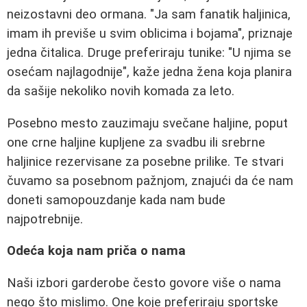
neizostavni deo ormana. "Ja sam fanatik haljinica,
imam ih previše u svim oblicima i bojama", priznaje
jedna čitalica. Druge preferiraju tunike: "U njima se
osećam najlagodnije", kaže jedna žena koja planira
da sašije nekoliko novih komada za leto.
Posebno mesto zauzimaju svečane haljine, poput
one crne haljine kupljene za svadbu ili srebrne
haljinice rezervisane za posebne prilike. Te stvari
čuvamo sa posebnom pažnjom, znajući da će nam
doneti samopouzdanje kada nam bude
najpotrebnije.
Odeća koja nam priča o nama
Naši izbori garderobe često govore više o nama
nego što mislimo. One koje preferiraju sportske