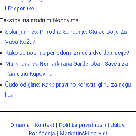
i Preporuke
Tekstovi na srodnim blogovima
Solarijumi vs. Prirodno Suncanje: Šta Je Bolje Za
Vašu Kožu?
Kako se nositi s periodom između dve depilacije?
Markirana vs Nemarkirana Garderoba - Saveti za
Pametnu Kupovinu
Čudo od gline: Kako pravilno koristiti glinu za negu
lica
O nama
|
Kontakt
|
Politika privatnosti
|
Uslovi
korišćenja
|
Marketinški servisi