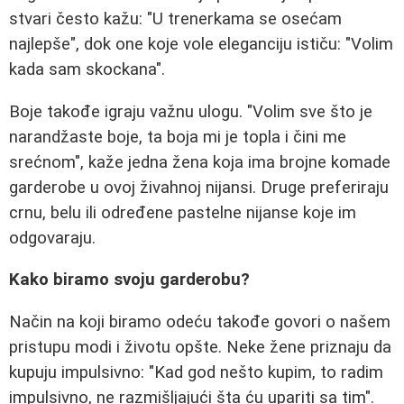
stvari često kažu: "U trenerkama se osećam
najlepše", dok one koje vole eleganciju ističu: "Volim
kada sam skockana".
Boje takođe igraju važnu ulogu. "Volim sve što je
narandžaste boje, ta boja mi je topla i čini me
srećnom", kaže jedna žena koja ima brojne komade
garderobe u ovoj živahnoj nijansi. Druge preferiraju
crnu, belu ili određene pastelne nijanse koje im
odgovaraju.
Kako biramo svoju garderobu?
Način na koji biramo odeću takođe govori o našem
pristupu modi i životu opšte. Neke žene priznaju da
kupuju impulsivno: "Kad god nešto kupim, to radim
impulsivno, ne razmišljajući šta ću upariti sa tim".