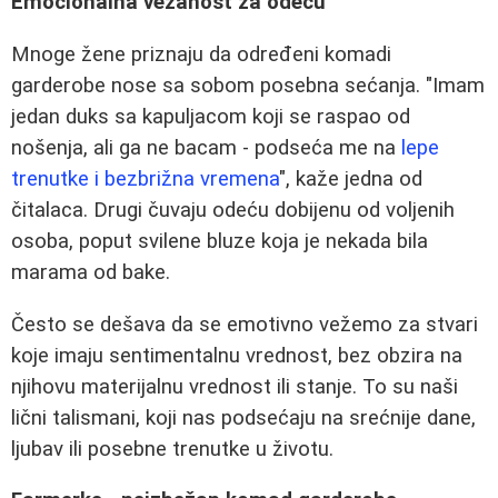
Emocionalna vezanost za odeću
Mnoge žene priznaju da određeni komadi
garderobe nose sa sobom posebna sećanja. "Imam
jedan duks sa kapuljacom koji se raspao od
nošenja, ali ga ne bacam - podseća me na
lepe
trenutke i bezbrižna vremena
", kaže jedna od
čitalaca. Drugi čuvaju odeću dobijenu od voljenih
osoba, poput svilene bluze koja je nekada bila
marama od bake.
Često se dešava da se emotivno vežemo za stvari
koje imaju sentimentalnu vrednost, bez obzira na
njihovu materijalnu vrednost ili stanje. To su naši
lični talismani, koji nas podsećaju na srećnije dane,
ljubav ili posebne trenutke u životu.