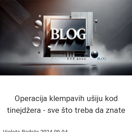
Operacija klempavih ušiju kod
tinejdžera - sve što treba da znate
Violeta Radeta
2024-09-04