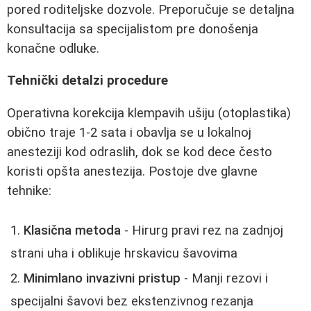
pored roditeljske dozvole. Preporučuje se detaljna
konsultacija sa specijalistom pre donošenja
konačne odluke.
Tehnički detalzi procedure
Operativna korekcija klempavih ušiju (otoplastika)
obično traje 1-2 sata i obavlja se u lokalnoj
anesteziji kod odraslih, dok se kod dece često
koristi opšta anestezija. Postoje dve glavne
tehnike:
Klasična metoda
- Hirurg pravi rez na zadnjoj
strani uha i oblikuje hrskavicu šavovima
Minimlano invazivni pristup
- Manji rezovi i
specijalni šavovi bez ekstenzivnog rezanja