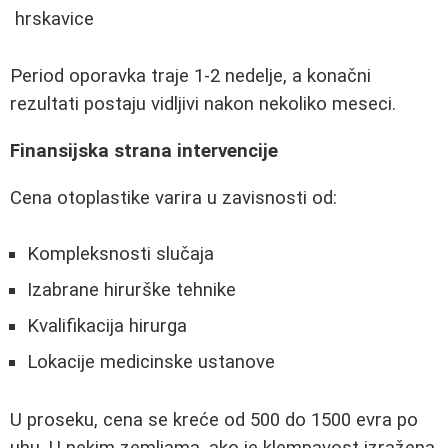
hrskavice
Period oporavka traje 1-2 nedelje, a konačni
rezultati postaju vidljivi nakon nekoliko meseci.
Finansijska strana intervencije
Cena otoplastike varira u zavisnosti od:
Kompleksnosti slučaja
Izabrane hirurške tehnike
Kvalifikacija hirurga
Lokacije medicinske ustanove
U proseku, cena se kreće od 500 do 1500 evra po
uhu. U nekim zemljama, ako je klempavost izražena