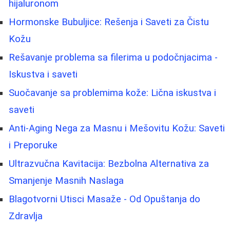
hijaluronom
Hormonske Bubuljice: Rešenja i Saveti za Čistu
Kožu
Rešavanje problema sa filerima u podočnjacima -
Iskustva i saveti
Suočavanje sa problemima kože: Lična iskustva i
saveti
Anti-Aging Nega za Masnu i Mešovitu Kožu: Saveti
i Preporuke
Ultrazvučna Kavitacija: Bezbolna Alternativa za
Smanjenje Masnih Naslaga
Blagotvorni Utisci Masaže - Od Opuštanja do
Zdravlja