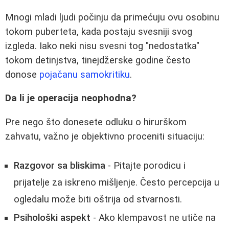
Mnogi mladi ljudi počinju da primećuju ovu osobinu
tokom puberteta, kada postaju svesniji svog
izgleda. Iako neki nisu svesni tog "nedostatka"
tokom detinjstva, tinejdžerske godine često
donose
pojačanu samokritiku
.
Da li je operacija neophodna?
Pre nego što donesete odluku o hirurškom
zahvatu, važno je objektivno proceniti situaciju:
Razgovor sa bliskima
- Pitajte porodicu i
prijatelje za iskreno mišljenje. Često percepcija u
ogledalu može biti oštrija od stvarnosti.
Psihološki aspekt
- Ako klempavost ne utiče na