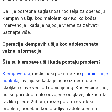
Da li je potrebna saglasnost roditelja za operaciju
klempavih ušiju kod maloletnika? Koliko košta
intervencija i kada je najbolje vreme za zahvat?
Saznajte više.
Operacija klempavih ušiju kod adolescenata -
važne informacije
Šta su klempave uši i kada postaju problem?
Klempave uši
, medicinski poznate kao
prominiranje
aurikula
, javljaju se kada je ugao između ušne
školjke i glave veći od uobičajenog. Kod većine ljudi,
uši su prirodno malo odvojene od glave, ali kada ta
razlika pređe 2-3 cm, može postati estetski
problem, posebno kod osetljivih adolescenata.