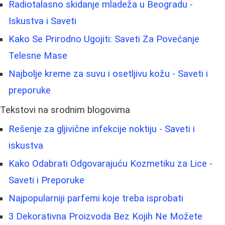
Radiotalasno skidanje mladeža u Beogradu -
Iskustva i Saveti
Kako Se Prirodno Ugojiti: Saveti Za Povećanje
Telesne Mase
Najbolje kreme za suvu i osetljivu kožu - Saveti i
preporuke
Tekstovi na srodnim blogovima
Rešenje za gljivične infekcije noktiju - Saveti i
iskustva
Kako Odabrati Odgovarajuću Kozmetiku za Lice -
Saveti i Preporuke
Najpopularniji parfemi koje treba isprobati
3 Dekorativna Proizvoda Bez Kojih Ne Možete