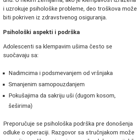
i uzrokuje psihološke probleme, deo troškova može
biti pokriven iz zdravstvenog osiguranja.
Psihološki aspekti i podrška
Adolescenti sa klempavim ušima često se
suočavaju sa:
Nadimcima i podsmevanjem od vršnjaka
Smanjenim samopouzdanjem
Pokušajima da sakriju uši (dugom kosom,
šeširima)
Preporučuje se psihološka podrška pre donošenja
odluke o operaciji. Razgovor sa stručnjakom može