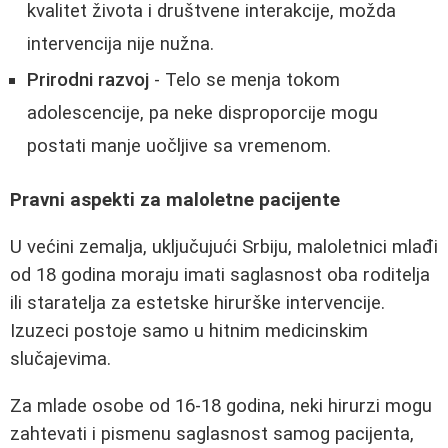
kvalitet života i društvene interakcije, možda
intervencija nije nužna.
Prirodni razvoj
- Telo se menja tokom
adolescencije, pa neke disproporcije mogu
postati manje uočljive sa vremenom.
Pravni aspekti za maloletne pacijente
U većini zemalja, uključujući Srbiju, maloletnici mlađi
od 18 godina moraju imati saglasnost oba roditelja
ili staratelja za estetske hirurške intervencije.
Izuzeci postoje samo u hitnim medicinskim
slučajevima.
Za mlade osobe od 16-18 godina, neki hirurzi mogu
zahtevati i pismenu saglasnost samog pacijenta,