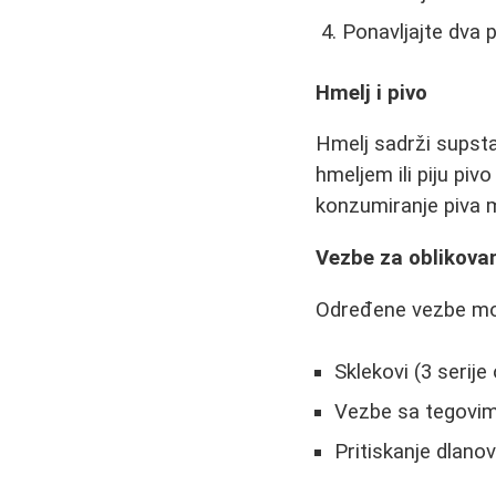
Ponavljajte dva 
Hmelj i pivo
Hmelj sadrži supsta
hmeljem ili piju pi
konzumiranje piva 
Vezbe za oblikovan
Određene vezbe mo
Sklekovi (3 serije
Vezbe sa tegovim
Pritiskanje dlano