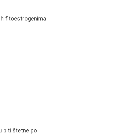
tih fitoestrogenima
biti štetne po