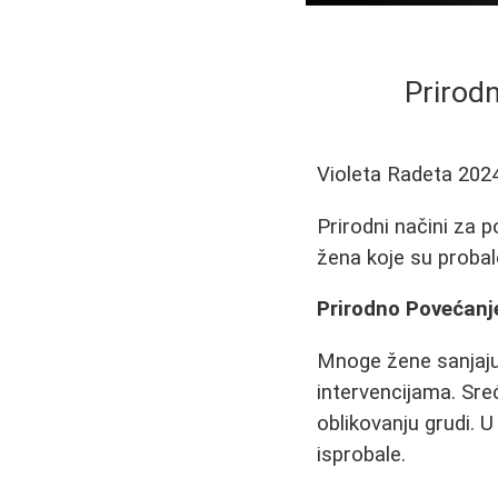
Prirod
Violeta Radeta
202
Prirodni načini za p
žena koje su probal
Prirodno Povećanje
Mnoge žene sanjaju o
intervencijama. Sre
oblikovanju grudi. 
isprobale.