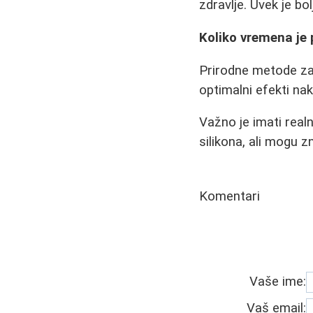
zdravlje. Uvek je b
Koliko vremena je
Prirodne metode zaht
optimalni efekti na
Važno je imati real
silikona, ali mogu 
Komentari
Vaše ime:
Vaš email: