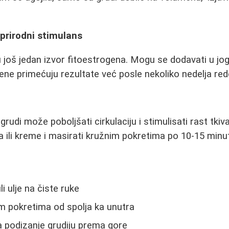
prirodni stimulans
oš jedan izvor fitoestrogena. Mogu se dodavati u jogur
ne primećuju rezultate već posle nekoliko nedelja re
udi može poboljšati cirkulaciju i stimulisati rast tkiva
lja ili kreme i masirati kružnim pokretima po 10-15 min
i ulje na čiste ruke
m pokretima od spolja ka unutra
a podizanje grudiju prema gore