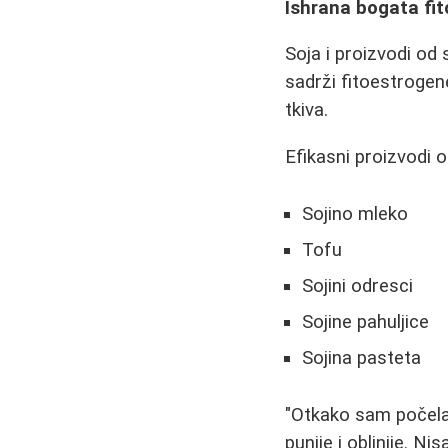
Ishrana bogata fi
Soja i proizvodi od 
sadrži fitoestrogen
tkiva.
Efikasni proizvodi o
Sojino mleko
Tofu
Sojini odresci
Sojine pahuljice
Sojina pasteta
"Otkako sam počela
punije i oblinije. N