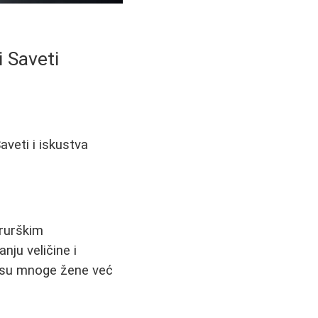
 Saveti
aveti i iskustva
irurškim
nju veličine i
e su mnoge žene već