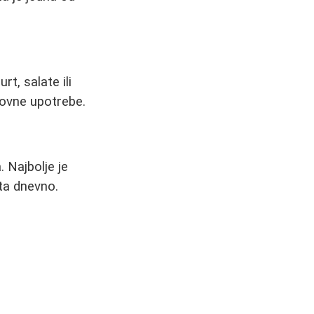
t, salate ili
dovne upotrebe.
. Najbolje je
uta dnevno.