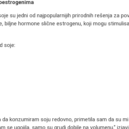
toestrogenima
soje su jedni od najpopularnijih prirodnih rešenja za po
e, biljne hormone slične estrogenu, koji mogu stimulis
d soje:
 da konzumiram soju redovno, primetila sam da su mi 
isam se ugojila, samo su grudi dobile na volumenu," izjavi