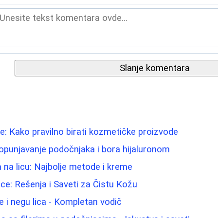
Slanje komentara
e: Kako pravilno birati kozmetičke proizvode
opunjavanje podočnjaka i bora hijaluronom
a na licu: Najbolje metode i kreme
e: Rešenja i Saveti za Čistu Kožu
e i negu lica - Kompletan vodič