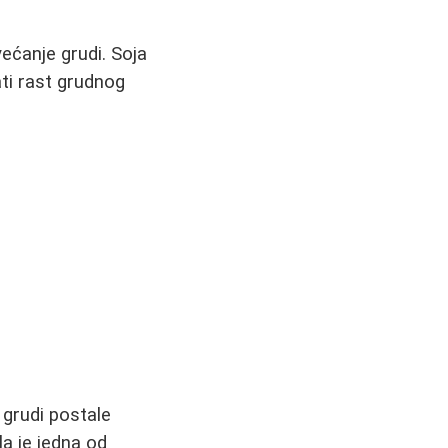
većanje grudi. Soja
ati rast grudnog
grudi postale
la je jedna od