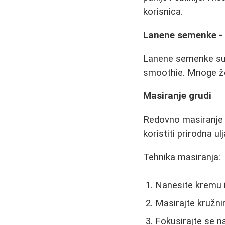
korisnica.
Lanene semenke - 
Lanene semenke su j
smoothie. Mnoge že
Masiranje grudi
Redovno masiranje gr
koristiti prirodna u
Tehnika masiranja:
Nanesite kremu il
Masirajte kružni
Fokusirajte se n