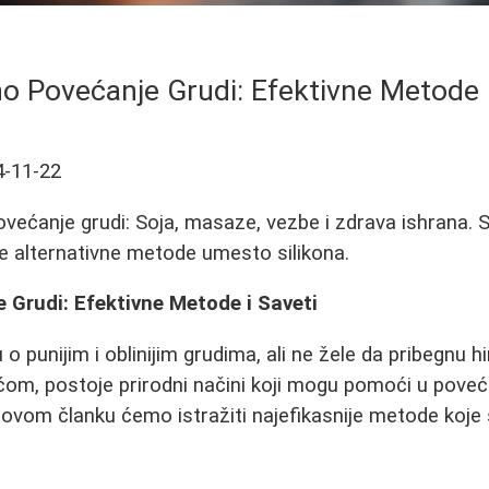
no Povećanje Grudi: Efektivne Metode i
4-11-22
ovećanje grudi: Soja, masaze, vezbe i zdrava ishrana. S
e alternativne metode umesto silikona.
 Grudi: Efektivne Metode i Saveti
 punijim i oblinijim grudima, ali ne žele da pribegnu h
ćom, postoje prirodni načini koji mogu pomoći u poveća
U ovom članku ćemo istražiti najefikasnije metode koj