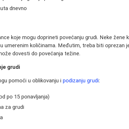
puta dnevno
nce koje mogu doprineti povećanju grudi. Neke žene k
vo u umerenim količinama. Međutim, treba biti oprezan
može dovesti do povećanja težine.
je grudi
gu pomoći u oblikovanju i
podizanju grudi
:
 od po 15 ponavljanja)
a za grudi
va