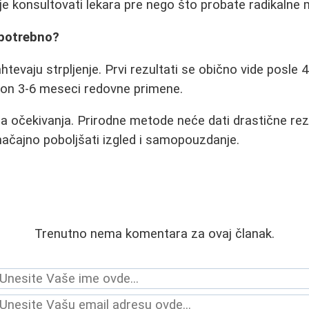
olje konsultovati lekara pre nego što probate radikalne
 potrebno?
evaju strpljenje. Prvi rezultati se obično vide posle 4
kon 3-6 meseci redovne primene.
na očekivanja. Prirodne metode neće dati drastične re
značajno poboljšati izgled i samopouzdanje.
Trenutno nema komentara za ovaj članak.