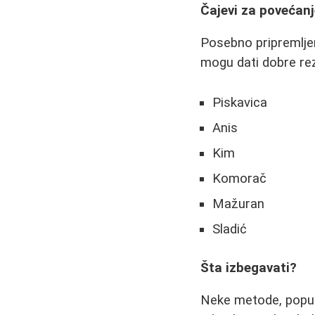
Čajevi za povećanj
Posebno pripremljeni
mogu dati dobre rez
Piskavica
Anis
Kim
Komorač
Mažuran
Sladić
Šta izbegavati?
Neke metode, poput