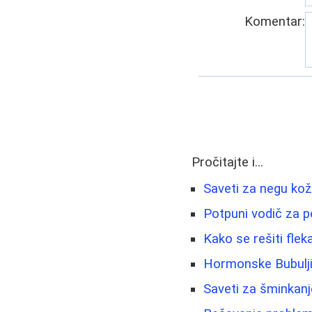
Komentar:
Pročitajte i...
Saveti za negu kož
Potpuni vodič za p
Kako se rešiti flek
Hormonske Bubuljic
Saveti za šminkanj