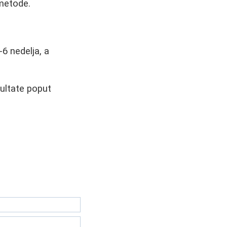
 metode.
-6 nedelja, a
zultate poput