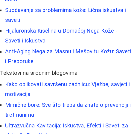
Suočavanje sa problemima kože: Lična iskustva i
saveti
Hijaluronska Kiselina u Domaćoj Nega Kože -
Saveti i Iskustva
Anti-Aging Nega za Masnu i Mešovitu Kožu: Saveti
i Preporuke
Tekstovi na srodnim blogovima
Kako oblikovati savršenu zadnjicu: Vježbe, savjeti i
motivacija
Mimične bore: Sve što treba da znate o prevenciji i
tretmanima
Ultrazvučna Kavitacija: Iskustva, Efekti i Saveti za