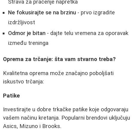
Strava za praćenje napretka
Ne fokusirajte se na brzinu
- prvo izgradite
izdržljivost
Odmor je bitan
- dajte telu vremena za oporavak
između treninga
Oprema za trčanje: šta vam stvarno treba?
Kvalitetna oprema može značajno poboljšati
iskustvo trčanja:
Patike
Investirajte u dobre trkačke patike koje odgovaraju
vašem načinu kretanja. Popularni brendovi uključuju
Asics, Mizuno i Brooks.