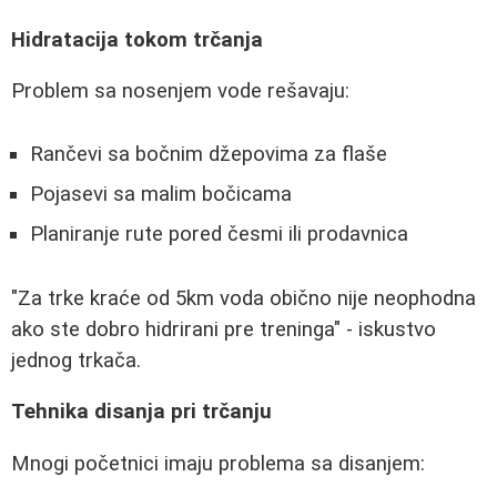
Hidratacija tokom trčanja
Problem sa nosenjem vode rešavaju:
Rančevi sa bočnim džepovima za flaše
Pojasevi sa malim bočicama
Planiranje rute pored česmi ili prodavnica
"Za trke kraće od 5km voda obično nije neophodna
ako ste dobro hidrirani pre treninga" - iskustvo
jednog trkača.
Tehnika disanja pri trčanju
Mnogi početnici imaju problema sa disanjem: