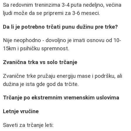
Sa redovnim treninzima 3-4 puta nedeljno, većina
ljudi može da se pripremi za 3-6 meseci.
Da li je potrebno trčati punu dužinu pre trke?
Nije neophodno - dovoljno je imati osnovu od 10-
15km i psihičku spremnost.
Zvanična trka vs solo trčanje
Zvanične trke pružaju energiju mase i podršku, ali
dužina je ista gde god da trčite.
Trčanje po ekstremnim vremenskim uslovima
Letnje vrućine
Saveti za trčanje leti: