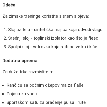
Odeća
Za zimske treninge koristite sistem slojeva:
Sloj uz telo - sintetička majica koja odvodi vlagu
Srednji sloj - toplinski izolator kao što je fleec
Spoljni sloj - vetrovka koja štiti od vetra i kiše
Dodatna oprema
Za duže trke razmislite o:
Rančiću sa bočnim džepovima za flaše
Pojasu za vodu
Sportskom satu za praćenje pulsa i rute