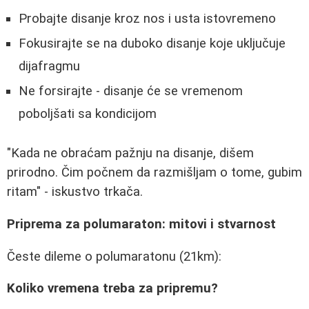
Probajte disanje kroz nos i usta istovremeno
Fokusirajte se na duboko disanje koje uključuje
dijafragmu
Ne forsirajte - disanje će se vremenom
poboljšati sa kondicijom
"Kada ne obraćam pažnju na disanje, dišem
prirodno. Čim počnem da razmišljam o tome, gubim
ritam" - iskustvo trkača.
Priprema za polumaraton: mitovi i stvarnost
Česte dileme o polumaratonu (21km):
Koliko vremena treba za pripremu?