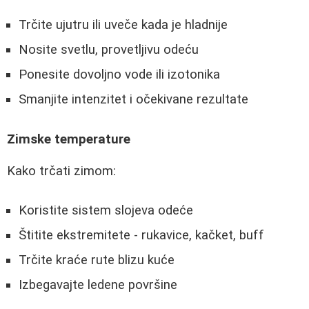
Trčite ujutru ili uveče kada je hladnije
Nosite svetlu, provetljivu odeću
Ponesite dovoljno vode ili izotonika
Smanjite intenzitet i očekivane rezultate
Zimske temperature
Kako trčati zimom:
Koristite sistem slojeva odeće
Štitite ekstremitete - rukavice, kačket, buff
Trčite kraće rute blizu kuće
Izbegavajte ledene površine