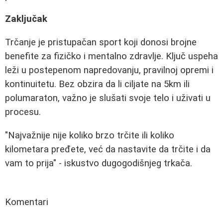
Zaključak
Trčanje je pristupačan sport koji donosi brojne
benefite za fizičko i mentalno zdravlje. Ključ uspeha
leži u postepenom napredovanju, pravilnoj opremi i
kontinuitetu. Bez obzira da li ciljate na 5km ili
polumaraton, važno je slušati svoje telo i uživati u
procesu.
"Najvažnije nije koliko brzo trčite ili koliko
kilometara pređete, već da nastavite da trčite i da
vam to prija" - iskustvo dugogodišnjeg trkača.
Komentari