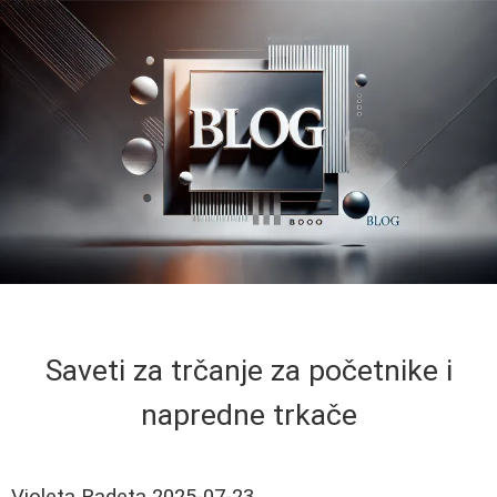
Saveti za trčanje za početnike i
napredne trkače
Violeta Radeta
2025-07-23