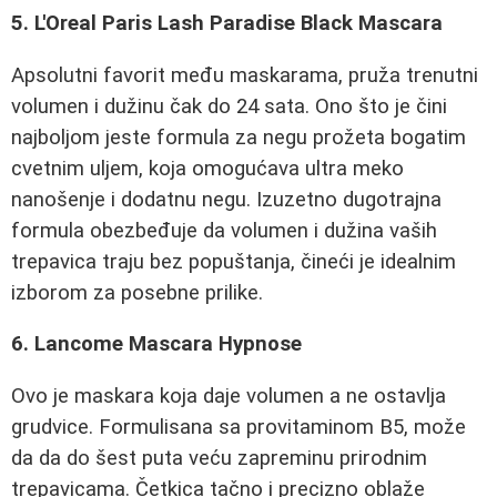
5. L'Oreal Paris Lash Paradise Black Mascara
Apsolutni favorit među maskarama, pruža trenutni
volumen i dužinu čak do 24 sata. Ono što je čini
najboljom jeste formula za negu prožeta bogatim
cvetnim uljem, koja omogućava ultra meko
nanošenje i dodatnu negu. Izuzetno dugotrajna
formula obezbeđuje da volumen i dužina vaših
trepavica traju bez popuštanja, čineći je idealnim
izborom za posebne prilike.
6. Lancome Mascara Hypnose
Ovo je maskara koja daje volumen a ne ostavlja
grudvice. Formulisana sa provitaminom B5, može
da da do šest puta veću zapreminu prirodnim
trepavicama. Četkica tačno i precizno oblaže