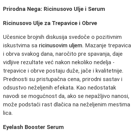
Prirodna Nega: Ricinusovo Ulje i Serum
Ricinusovo Ulje za Trepavice i Obrve
Učesnice brojnih diskusija svedoče o pozitivnim
iskustvima sa
ricinusovim uljem
. Mazanje trepavica
i obrva svakog dana, naročito pre spavanja, daje
vidljive rezultate već nakon nekoliko nedelja -
trepavice i obrve postaju duže, jače i kvalitetnije.
Prednosti su pristupačna cena, prirodni sastav i
odsustvo neželjenih efekata. Kao nedostatak
navodi se mogućnost da, ako se nepažljivo nanosi,
može podstaći rast dlačica na neželjenim mestima
lica.
Eyelash Booster Serum