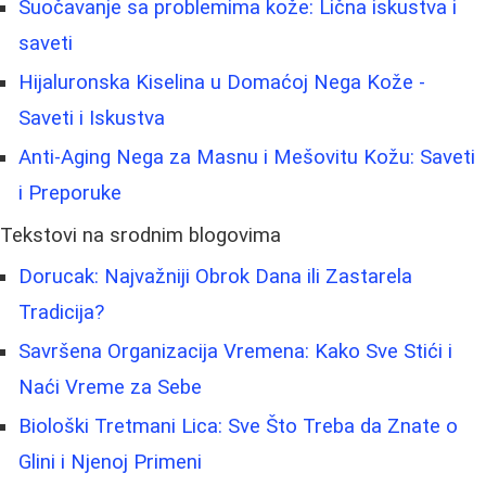
Suočavanje sa problemima kože: Lična iskustva i
saveti
Hijaluronska Kiselina u Domaćoj Nega Kože -
Saveti i Iskustva
Anti-Aging Nega za Masnu i Mešovitu Kožu: Saveti
i Preporuke
Tekstovi na srodnim blogovima
Dorucak: Najvažniji Obrok Dana ili Zastarela
Tradicija?
Savršena Organizacija Vremena: Kako Sve Stići i
Naći Vreme za Sebe
Biološki Tretmani Lica: Sve Što Treba da Znate o
Glini i Njenoj Primeni