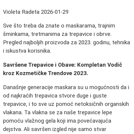
Violeta Radeta
2026-01-29
Sve što treba da znate o maskarama, trajnim
šminkama, tretmanima za trepavice i obrve.
Pregled najboljih proizvoda za 2023. godinu, tehnika
i iskustva korisnika.
Savršene Trepavice i Obave: Kompletan Vodič
kroz Kozmetičke Trendove 2023.
Današnje generacije maskara su u mogućnosti da i
od najkraćih trepavica stvore duge i guste
trepavice, i to sve uz pomoć netoksičnih organskih
vlakana. Ta vlakna se za naše trepavice lepe
pomoću vlažnog gela koji ima povećavajuća
dejstva. Ali savršen izgled nije samo stvar