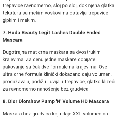
trepavice ravnomerno, sloj po sloj, dok njena glatka
tekstura sa mekim voskovima ostavlja trepavice
gipkim i mekim.
7. Huda Beauty Legit Lashes Double Ended
Mascara
Dugotrajna mat crna maskara sa dvostrukim
krajevima. Za cenu jedne maskare dobijate
pakovanje sa čak dve formule na krajevima. Ove
ultra crne formule klinički dokazano daju volumen,
produžavaju, podižu i uvijaju trepavice, glatko klizeći
za ravnomerno nanošenje bez grudvica.
8. Dior Diorshow Pump 'N' Volume HD Mascara
Maskara bez grudvica koja daje XXL volumen na