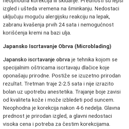
neophodna korekcija ili skidanje. Prednosti su lepši
izgled i ušteda vremena na šminkanju. Nedostaci
uključuju moguću alergijsku reakciju na lepak,
zabranu kvašenja prvih 24 sata i nemogućnost
korišćenja kremi na bazi ulja.
Japansko Iscrtavanje Obrva (Microblading)
Japansko iscrtavanje obrva
je tehnika kojom se
specijalnim oštricama iscrtavaju dlačice koje
oponašaju prirodne. Postiže se izuzetno prirodan
rezultat. Tretman traje 2-2.5 sata i nije izrazito
bolan uz upotrebu anestetika. Trajanje boje zavisi
od kvaliteta kože i može izbledeti pod suncem.
Neophodna je korekcija nakon 4-6 nedelja. Glavna
prednost je prirodan izgled, a glavni nedostaci
visoka cena i potreba za čestim korekcijama.