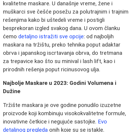
kvalitetne maskare. U današnje vreme, žene i
muškarci sve češće posežu za polutrajnim i trajnim
rešenjima kako bi uštedeli vreme i postigli
besprekoran izgled svakog dana. U ovom članku
ćemo
detaljno istražiti sve opcije
: od najboljih
maskara na tržištu, preko tehnika poput adaktar
obrva i japanskog iscrtavanja obrva, do tretmana
za trepavice kao što su minival i lash lift, kao i
prirodnih rešenja poput ricinusovog ulja.
Najbolje Maskare u 2023: Godini Volumena i
Dužine
Tržište maskara je ove godine ponudilo izuzetne
proizvode koji kombinuju visokokvalitetne formule,
inovativne četkice i negujuće sastojke.
Evo
detaljnog pregleda
onih koje su se istakle.