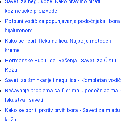
Saveti za negu kože: Kako pravilno birati
kozmetičke proizvode
Potpuni vodič za popunjavanje podočnjaka i bora
hijaluronom
Kako se rešiti fleka na licu: Najbolje metode i
kreme
Hormonske Bubuljice: Rešenja i Saveti za Čistu
Kožu
Saveti za šminkanje i negu lica - Kompletan vodič
Rešavanje problema sa filerima u podočnjacima -
Iskustva i saveti
Kako se boriti protiv prvih bora - Saveti za mladu
kožu