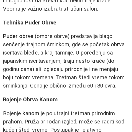
i mogućnost da efekat kod nekih traje kraće.
Veoma je važno izabrati stručan salon.
Tehnika Puder Obrve
Puder obrve
(ombre obrve) predstavlja blago
senčenje trajnom šminkom, gde se početak obrva
iscrtava bleđe, a kraj tamnije. U poređenju sa
japanskim iscrtavanjem, traju nešto kraće (do
godinu dana) ali izgledaju prirodnije i ne menjaju
boju tokom vremena. Tretman štedi vreme tokom
šminkanja. Cena je obično između 60 i 80 evra.
Bojenje Obrva Kanom
Bojenje
kanom
je polutrajni tretman prirodnim
prahom. Pruža prirodan izgled, može se raditi kod
kuće i štedi vreme. Postupak je relativno