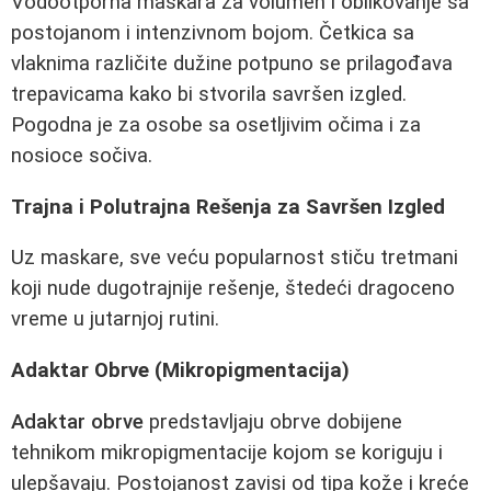
Vodootporna maskara za volumen i oblikovanje sa
postojanom i intenzivnom bojom. Četkica sa
vlaknima različite dužine potpuno se prilagođava
trepavicama kako bi stvorila savršen izgled.
Pogodna je za osobe sa osetljivim očima i za
nosioce sočiva.
Trajna i Polutrajna Rešenja za Savršen Izgled
Uz maskare, sve veću popularnost stiču tretmani
koji nude dugotrajnije rešenje, štedeći dragoceno
vreme u jutarnjoj rutini.
Adaktar Obrve (Mikropigmentacija)
Adaktar obrve
predstavljaju obrve dobijene
tehnikom mikropigmentacije kojom se koriguju i
ulepšavaju. Postojanost zavisi od tipa kože i kreće