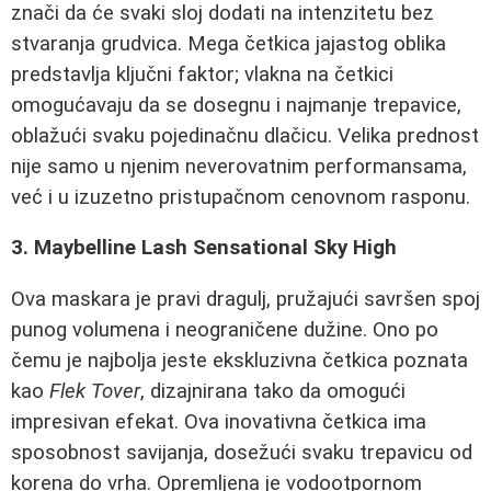
znači da će svaki sloj dodati na intenzitetu bez
stvaranja grudvica. Mega četkica jajastog oblika
predstavlja ključni faktor; vlakna na četkici
omogućavaju da se dosegnu i najmanje trepavice,
oblažući svaku pojedinačnu dlačicu. Velika prednost
nije samo u njenim neverovatnim performansama,
već i u izuzetno pristupačnom cenovnom rasponu.
3. Maybelline Lash Sensational Sky High
Ova maskara je pravi dragulj, pružajući savršen spoj
punog volumena i neograničene dužine. Ono po
čemu je najbolja jeste ekskluzivna četkica poznata
kao
Flek Tover
, dizajnirana tako da omogući
impresivan efekat. Ova inovativna četkica ima
sposobnost savijanja, dosežući svaku trepavicu od
korena do vrha. Opremljena je vodootpornom