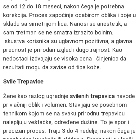
se od 12 do 18 meseci, nakon čega je potrebna
korekcija. Proces započinje odabirom oblika i boje u
skladu sa simetrijom lica. Nanosi se anestetik, a
sam tretman se ne smatra izrazito bolnim.
Iskustva korisnika su uglavnom pozitivna, a glavna
prednost je prirodan izgled i dugotrajnost. Kao
nedostaci izdvajaju se visoka cena i činjenica da
rezultati mogu da zavise od tipa kože.
Svile Trepavice
Žene kao razlog ugradnje
svilenih trepavica
navode
privlačniji oblik i volumen. Stavljaju se posebnom
tehnikom kojom se na svaku prirodnu trepavicu
nalepljuju veštačke, određene dužine. To je spor i
precizan proces. Traju 3 do 4 nedelje, nakon čega je