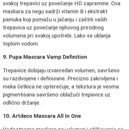
svakoj trepavici uz povećanje HD zapremine. Ova
maskara za negu sadrži vitamin B i ekstrakt
pamuka koji pomažu u jačanju i zaštiti vaših
trepavica uz povećanje njihovog prirodnog
volumena pri svakoj upotrebi. Lako se uklanja
toplom vodom.
9. Pupa Mascara Vamp Definition
Trepavice dobijaju izvanredan volumen, savršeno
su razdvojene i definisane. Precizno zakrivljena i
meka četkica ne opterećuje, a tekstura je veoma
pigmentisana savršeno oblažući trepavice uz
odlično držanje.
10. Artdeco Mascara All In One