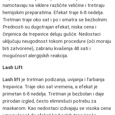
namotavaju na viklere različite veličine i tretiraju
hemijskim preparatima. Efekat traje 6-8 nedelja.
Tretman traje oko sat i po i smatra se bezbolnim.
Prednosti su dugotrajan efekat, niska cena i
činjenica da trepavice deluju gušće. Nedostaci
uključuju neugodnost tokom procedure (oči moraju
biti zatvorene), zabranu kvašenja 48 sati i
mogućnost alergijskih reakcija.
Lash Lift
Lash lift
je tretman podizanja, uvijanja i farbanja
trepavica. Traje oko sat vremena, a efekat je
primetan 6-8 nedelja. Tretman je bezbolan i daje
prirodan izgled, često eliminišući potrebu za
maskarom. Kao nedostaci izdvajaju se visoka cena