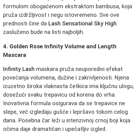
formulom obogaćenom ekstraktom bambusa, koja
pruža izdržljivost i negu istovremeno. Sve ove
prednosti čine da
Lash Sensational Sky High
zasluženo bude na listi najboljih.
4. Golden Rose Infinity Volume and Length
Mascara
Infinity Lash
maskara pruža neuporedivi efekat
povećanja volumena, dužine i zakrivljenosti. Njena
izuzetno široka vlaknasta četkica ima ključnu ulogu,
dosežući svaku trepavicu od korena do vrha.
Inovativna formula osigurava da se trepavice ne
slepe, već izgledaju gušće i lepršavo tokom celog
dana. Posebna čar leži u intenzivnoj crnoj boji koja
očima daje dramatičan i upečatljiv izgled.