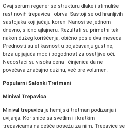
Ovaj serum regeneriše strukturu dlake i stimuliše
rast novih trepavica i obrva. Sastoji se od hranljivih
sastojaka koji jačaju koren. Nanosi se jednom
dnevno, slično ajlajneru. Rezultati su primetni tek
nakon dužeg korišćenja, obično posle dva meseca.
Prednosti su efikasnost u pojačavanju gustine,
brza upijajuća moć i pogodnost za osetljive oči.
Nedostaci su visoka cena i činjenica da ne
povećava značajno dužinu, već pre volumen.
Popularni Salonki Tretmani
Minival Trepavica
Minival trepavica
je hemijski tretman podizanja i
uvijanja. Korisnice sa svetlim ili kratkim
trepavicama najčešće posežu za njim. Trepavice se