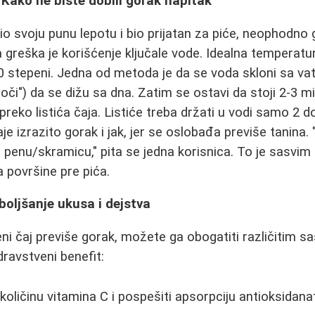
 Kako ne biste dobili gorak napitak
rio svoju punu lepotu i bio prijatan za piće, neophodno 
a greška je korišćenje ključale vode. Idealna temperatu
80 stepeni. Jedna od metoda je da se voda skloni sa vat
e oči") da se dižu sa dna. Zatim se ostavi da stoji 2-3 
e preko listića čaja. Listiće treba držati u vodi samo 2 
je izrazito gorak i jak, jer se oslobađa previše tanina.
penu/skramicu," pita se jedna korisnica. To je sasvim
sa površine pre pića.
oljšanje ukusa i dejstva
ni čaj previše gorak, možete ga obogatiti različitim sa
zdravstveni benefit:
ličinu vitamina C i pospešiti apsorpciju antioksidanat