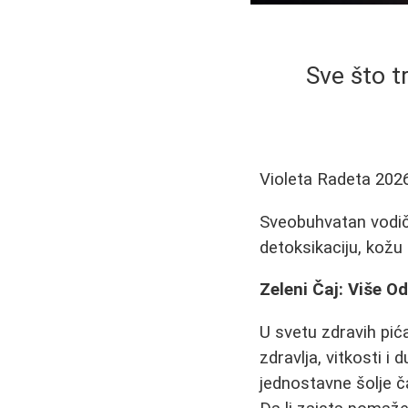
Sve što t
Violeta Radeta
202
Sveobuhvatan vodič 
detoksikaciju, kožu 
Zeleni Čaj: Više O
U svetu zdravih pić
zdravlja, vitkosti i
jednostavne šolje ča