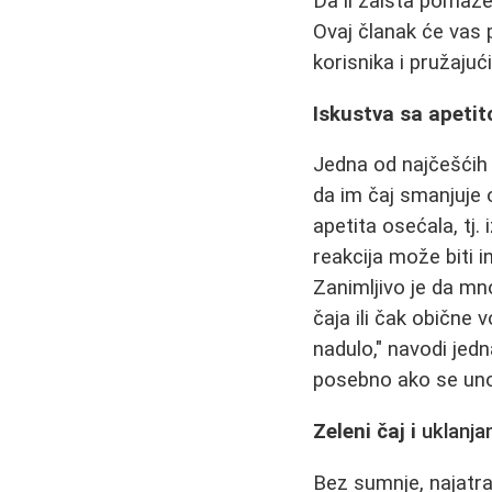
Da li zaista pomaže
Ovaj članak će vas 
korisnika i pružajuć
Iskustva sa apetit
Jedna od najčešćih
da im čaj smanjuje 
apetita osećala, tj.
reakcija može biti 
Zanimljivo je da mn
čaja ili čak obične 
nadulo," navodi jed
posebno ako se uno
Zeleni čaj i
uklanja
Bez sumnje, najatra