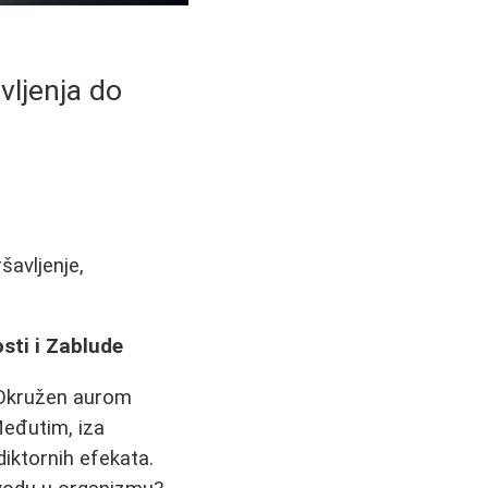
vljenja do
šavljenje,
sti i Zablude
. Okružen aurom
Međutim, iza
diktornih efekata.