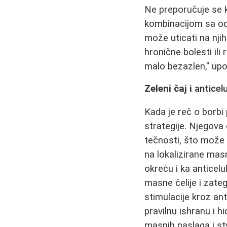
Ne preporučuje se k
kombinacijom sa odr
može uticati na nji
hronične bolesti il
malo bezazlen," upo
Zeleni čaj i
anticel
Kada je reč o borbi 
strategije. Njegova 
tečnosti, što može v
na lokalizirane mas
okreću i ka anticelu
masne čelije i zate
stimulacije kroz an
pravilnu ishranu i h
masnih naslaga i stv