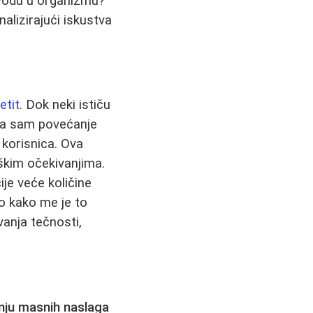
 vodu u organizmu?
analizirajući iskustva
etit
. Dok neki ističu
"Ja sam povećanje
d korisnica. Ova
škim očekivanjima.
je veće količine
no kako me je to
anja tečnosti,
nju masnih naslaga