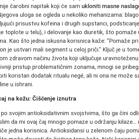
 nije čarobni napitak koji će sam
ukloniti masne naslag
 Njegova uloga se ogleda u nekoliko mehanizama: blago
ujući prisustvu kofeina i drugih supstanci, podstican
e toplote u telu), i delovanje kao diuretik, što pomaže
a. Kao što jedna iskusna korisnica kaže: "Pomaže pri 
 on je ustvari mali segment u celoj priči." Ključ je u tom
m zdravom načinu života koji uključuje uravnoteženu i
zivniji pristup problematičnim zonama, mnogi se pribeg
biti koristan dodatak ritualu negé, ali ni ona ne može 
ine u ishrani.
caj na kožu: Čišćenje iznutra
 po svojim antioksidativnim svojstvima, što ga čini odl
lim da mi ovaj čaj mnogo pomaze u održanju kilaze... 
stiče jedna korisnica. Antioksidansi u zelenom čaju pom