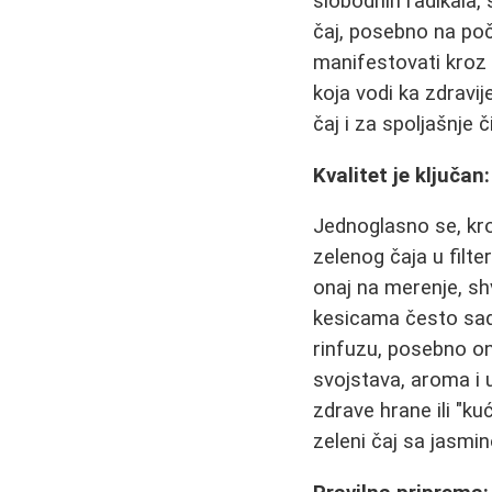
slobodnih radikala, 
čaj, posebno na poč
manifestovati kroz 
koja vodi ka zdravi
čaj i za spoljašnje č
Kvalitet je ključan
Jednoglasno se, kr
zelenog čaja u filt
onaj na merenje, shva
kesicama često sadrž
rinfuzu, posebno ona
svojstava, aroma i 
zdrave hrane ili "ku
zeleni čaj sa jasmi