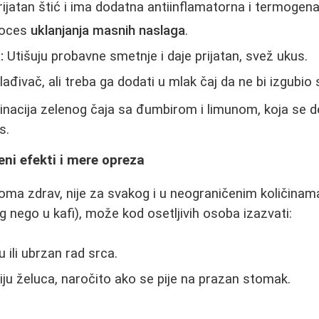
ijatan štić i ima dodatna antiinflamatorna i termogena
roces
uklanjanja masnih naslaga
.
:
Utišuju probavne smetnje i daje prijatan, svež ukus.
ađivač, ali treba ga dodati u mlak čaj da ne bi izgubio 
inacija zelenog čaja sa đumbirom i limunom, koja se d
s.
eni efekti i mere opreza
veoma zdrav, nije za svakog i u neograničenim količina
g nego u kafi), može kod osetljivih osoba izazvati:
 ili ubrzan rad srca.
aciju želuca, naročito ako se pije na prazan stomak.