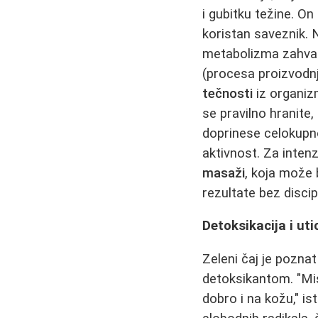
i gubitku težine. On
koristan saveznik.
metabolizma zahvalj
(procesa proizvodnj
tečnosti
iz organizm
se pravilno hranite,
doprinese celokupno
aktivnost. Za inten
masaži
, koja može 
rezultate bez discipl
Detoksikacija i uti
Zeleni čaj je poznat
detoksikantom. "Mis
dobro i na kožu," i