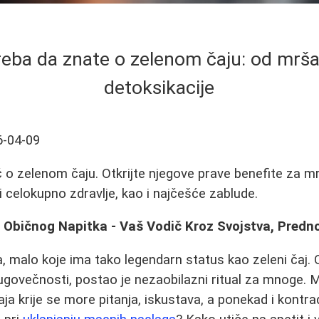
reba da znate o zelenom čaju: od mrša
detoksikacije
6-04-09
o zelenom čaju. Otkrijte njegove prave benefite za mr
i celokupno zdravlje, kao i najčešće zablude.
d Običnog Napitka - Vaš Vodič Kroz Svojstva, Predno
a, malo koje ima tako legendarn status kao zeleni čaj
 dugovečnosti, postao je nezaobilazni ritual za mnoge. 
ja krije se more pitanja, iskustava, a ponekad i kontra