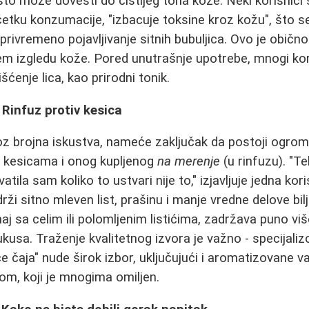
što može dovesti do čistijeg tona kože. Neki korisnici 
etku konzumacije, "izbacuje toksine kroz kožu", što 
privremeno pojavljivanje sitnih bubuljica. Ovo je običn
jem izgledu kože. Pored unutrašnje upotrebe, mnogi kor
išćenje lica, kao prirodni tonik.
: Rinfuz protiv kesica
oz brojna iskustva, nameće zaključak da postoji ogrom
er kesicama i onog kupljenog
na merenje
(u rinfuzu). "T
tila sam koliko to ustvari nije to," izjavljuje jedna kori
i sitno mleven list, prašinu i manje vredne delove bilj
j sa celim ili polomljenim listićima, zadržava puno viš
ukusa. Traženje kvalitetnog izvora je važno - specijali
će čaja" nude širok izbor, uključujući i aromatizovane va
nom, koji je mnogima omiljen.