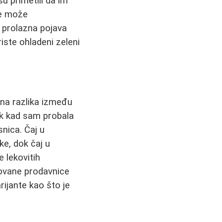
su primetili da im
se može
o prolazna pojava
iste ohladeni zeleni
na razlika između
ek kad sam probala
snica. Čaj u
ke, dok čaj u
e lekovitih
zovane prodavnice
rijante kao što je