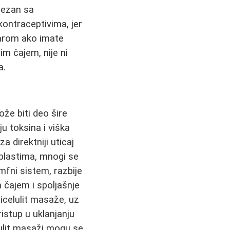
rezan sa
kontraceptivima, jer
ekarom ako imate
im čajem, nije ni
a.
ože biti deo šire
u toksina i viška
 direktniji uticaj
oblastima, mnogi se
imfni sistem, razbije
 čajem i spoljašnje
icelulit masaže, uz
ristup u uklanjanju
lulit masaži mogu se