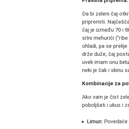
Pravilna priprema:
Da bi zeleni čaj otk
pripremiti. Najčešć
čaj je između 70 i 
sitni mehurići ("rib
ohladi, pa se prelij
drže duže, čaj posta
uvek imam onu belu 
neki je čak i skinu 
Kombinacije za pob
Ako vam je čist zele
poboljšati i ukus i 
Limun:
Povedaće ko