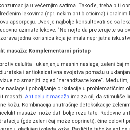
onzumacija u večernjim satima. Takođe, treba biti op
eđenim lekovima (npr. nekim antibioticima) i oralnim 
hovu apsorpciju. Uvek je najbolje konsultovati se sa l
i redovno uzimate lekove. "Nemojte da preterujete sa ov
zorava jedna korisnica koja je imala neprijatna iskustv
ulit masaža
: Komplementarni pristup
protiv celulita i uklanjanju masnih naslaga, zeleni čaj m
diuretska i antioksidativna svojstva pomažu u uklanjanj
izuelno smanjiti izgled "narandžaste kore". Međutim, za
ne naslage i poboljšanje cirkulacije u problematičnim 
lit masaži.
Anticelulit masaža
ima za cilj da stimuliše l
gne kožu. Kombinacija unutrašnje detoksikacije zelenim
ticelulit masaže može dati bolje rezultate. Redovne ant
idrataciju (gde zeleni čaj može doprineti), čine celovit p
aranju glatkijeg izgleda kože. Različite tehnike antice