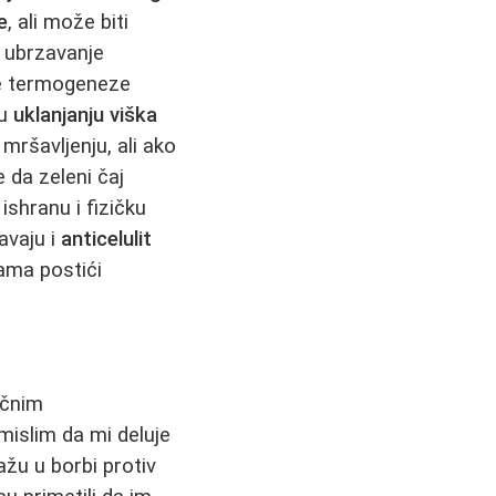
e
, ali može biti
 ubrzavanje
je termogeneze
 u
uklanjanju viška
mršavljenju, ali ako
e da zeleni čaj
shranu i fizičku
avaju i
anticelulit
sama postići
ičnim
mislim da mi deluje
ažu u borbi protiv