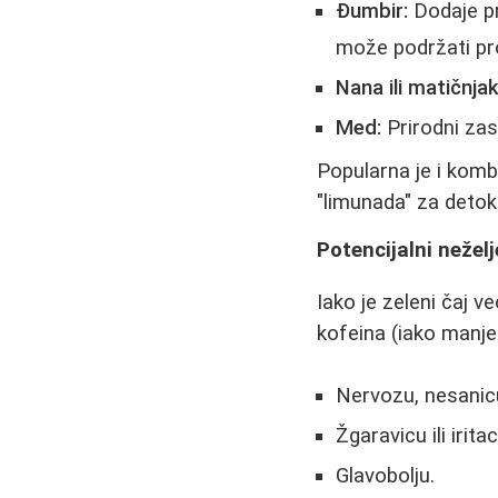
Đumbir:
Dodaje pr
može podržati p
Nana ili matičnjak
Med:
Prirodni zasl
Popularna je i komb
"limunada" za detok
Potencijalni neželj
Iako je zeleni čaj 
kofeina (iako manje
Nervozu, nesanicu
Žgaravicu ili irit
Glavobolju.