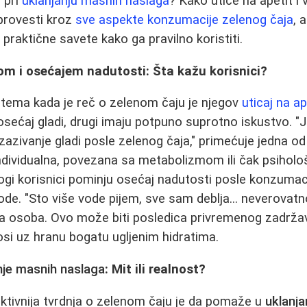
 pri
uklanjanju masnih naslaga
? Kako utiče na apetit i
provesti kroz
sve aspekte konzumacije zelenog čaja
, 
i praktične savete kako ga pravilno koristiti.
om i osećajem nadutosti: Šta kažu korisnici?
 tema kada je reč o zelenom čaju je njegov
uticaj na ap
osećaj gladi, drugi imaju potpuno suprotno iskustvo. 
 izazivanje gladi posle zelenog čaja," primećuje jedna o
individualna, povezana sa metabolizmom ili čak psiholo
ogi korisnici pominju osećaj nadutosti posle konzumaci
vode. "Sto više vode pijem, sve sam deblja... neverovat
na osoba. Ovo može biti posledica privremenog zadržav
si uz hranu bogatu ugljenim hidratima.
nje masnih naslaga
: Mit ili realnost?
ktivnija tvrdnja o zelenom čaju je da pomaže u
uklanja