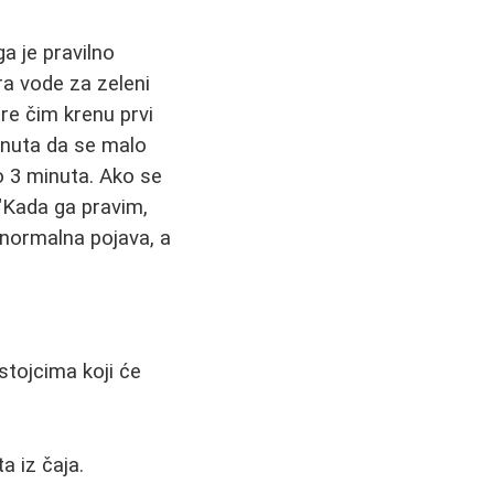
ga je pravilno
ra vode za zeleni
re čim krenu prvi
minuta da se malo
do 3 minuta. Ako se
 "Kada ga pravim,
 normalna pojava, a
stojcima koji će
a iz čaja.