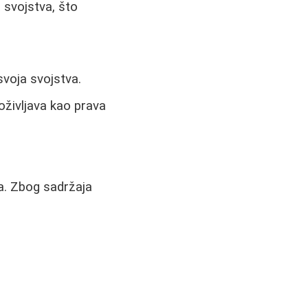
 svojstva, što
svoja svojstva.
oživljava kao prava
ma. Zbog sadržaja