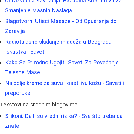
Ultrazvučna Kavitacija: Bezbolna Alternativa za
Smanjenje Masnih Naslaga
Blagotvorni Utisci Masaže - Od Opuštanja do
Zdravlja
Radiotalasno skidanje mladeža u Beogradu -
Iskustva i Saveti
Kako Se Prirodno Ugojiti: Saveti Za Povećanje
Telesne Mase
Najbolje kreme za suvu i osetljivu kožu - Saveti i
preporuke
Tekstovi na srodnim blogovima
Silikoni: Da li su vredni rizika? - Sve što treba da
znate