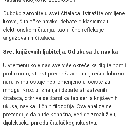
Duboko zaronite u svet čitalaca. Istražite omiljene
likove, čitalačke navike, debate o klasicima i
elektronskom čitanju, kao i lične refleksije
angažovanih čitalaca.
Svet književnih ljubitelja: Od ukusa do navika
U vremenu koje nas sve više okreće ka digitalnom i
prolaznom, strast prema štampanoj reči i dubokim
narativima ostaje nepromenjeno utočište za
mnoge. Kroz priznanja i debate strastvenih
čitalaca, otkriva se šarolika tapiserija književnih
ukusa, navika i ličnih filozofija. Ova analiza ne
pretenduje da bude konačna, već da zrcali živu,
dijalektičku prirodu čitalačkog iskustva.