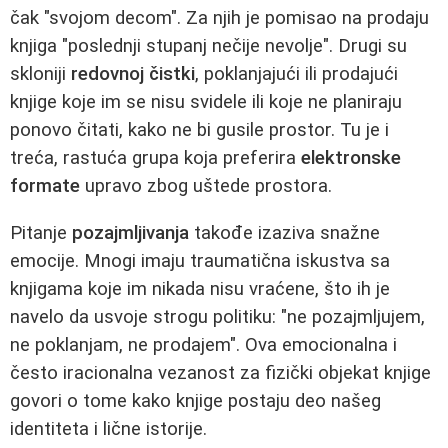
čak "svojom decom". Za njih je pomisao na prodaju
knjiga "poslednji stupanj nečije nevolje". Drugi su
skloniji
redovnoj čistki
, poklanjajući ili prodajući
knjige koje im se nisu svidele ili koje ne planiraju
ponovo čitati, kako ne bi gusile prostor. Tu je i
treća, rastuća grupa koja preferira
elektronske
formate
upravo zbog uštede prostora.
Pitanje
pozajmljivanja
takođe izaziva snažne
emocije. Mnogi imaju traumatična iskustva sa
knjigama koje im nikada nisu vraćene, što ih je
navelo da usvoje strogu politiku: "ne pozajmljujem,
ne poklanjam, ne prodajem". Ova emocionalna i
često iracionalna vezanost za fizički objekat knjige
govori o tome kako knjige postaju deo našeg
identiteta i lične istorije.