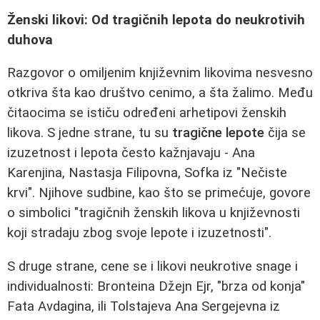
Ženski likovi: Od tragičnih lepota do neukrotivih
duhova
Razgovor o omiljenim književnim likovima nesvesno
otkriva šta kao društvo cenimo, a šta žalimo. Među
čitaocima se ističu određeni arhetipovi ženskih
likova. S jedne strane, tu su
tragične lepote
čija se
izuzetnost i lepota često kažnjavaju - Ana
Karenjina, Nastasja Filipovna, Sofka iz "Nečiste
krvi". Njihove sudbine, kao što se primećuje, govore
o simbolici "tragičnih ženskih likova u književnosti
koji stradaju zbog svoje lepote i izuzetnosti".
S druge strane, cene se i likovi neukrotive snage i
individualnosti: Bronteina Džejn Ejr, "brza od konja"
Fata Avdagina, ili Tolstajeva Ana Sergejevna iz