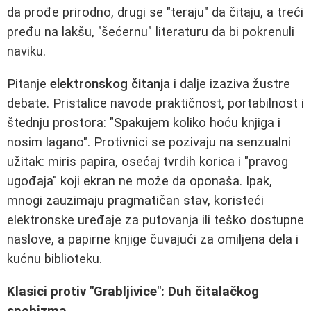
da prođe prirodno, drugi se "teraju" da čitaju, a treći
pređu na lakšu, "šećernu" literaturu da bi pokrenuli
naviku.
Pitanje
elektronskog čitanja
i dalje izaziva žustre
debate. Pristalice navode praktičnost, portabilnost i
štednju prostora: "Spakujem koliko hoću knjiga i
nosim lagano". Protivnici se pozivaju na senzualni
užitak: miris papira, osećaj tvrdih korica i "pravog
ugođaja" koji ekran ne može da oponaša. Ipak,
mnogi zauzimaju pragmatičan stav, koristeći
elektronske uređaje za putovanja ili teško dostupne
naslove, a papirne knjige čuvajući za omiljena dela i
kućnu biblioteku.
Klasici protiv "Grabljivice": Duh čitalačkog
snobizma