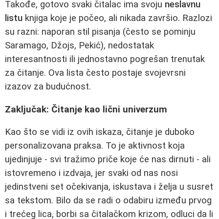
Takođe, gotovo svaki čitalac ima svoju
neslavnu
listu
knjiga koje je počeo, ali nikada završio. Razlozi
su razni: naporan stil pisanja (često se pominju
Saramago, Džojs, Pekić), nedostatak
interesantnosti ili jednostavno pogrešan trenutak
za čitanje. Ova lista često postaje svojevrsni
izazov za budućnost.
Zaključak: Čitanje kao lični univerzum
Kao što se vidi iz ovih iskaza, čitanje je duboko
personalizovana praksa. To je aktivnost koja
ujedinjuje - svi tražimo priče koje će nas dirnuti - ali
istovremeno i izdvaja, jer svaki od nas nosi
jedinstveni set očekivanja, iskustava i želja u susret
sa tekstom. Bilo da se radi o odabiru između prvog
i trećeg lica, borbi sa čitalačkom krizom, odluci da li