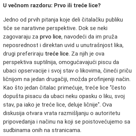
U večnom razdoru: Prvo ili treće lice?
Jedno od prvih pitanja koje deli čitalačku publiku
tiče se narativne perspektive. Dok se neki
zagovaraju za
prvo lice
, navodeći da im pruža
neposrednost i direktan uvid u unutrašnjost lika,
drugi preferiraju
treće lice
. Za njih je ova
perspektiva suptilnija, omogućavajući piscu da
ubaci opservacije i svoj stav o likovima, čineći priču
ličnijom na jedan drugačiji, možda profinjeniji način.
Kao što jedan čitalac primećuje, treće lice "često
dopušta pisacu da ubaci neku opasku o liku, svoj
stav, pa iako je treće lice, deluje ličnije". Ova
diskusija otvara vrata razmišljanju o autoritetu
pripovedanja i načinu na koji se poistovećujemo sa
sudbinama onih na stranicama.