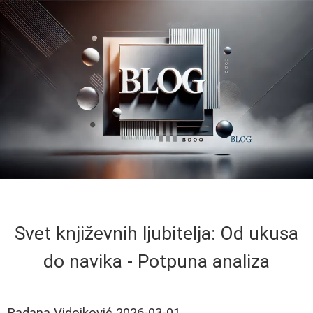
Svet književnih ljubitelja: Od ukusa
do navika - Potpuna analiza
Radana Vidojković
2026-03-01