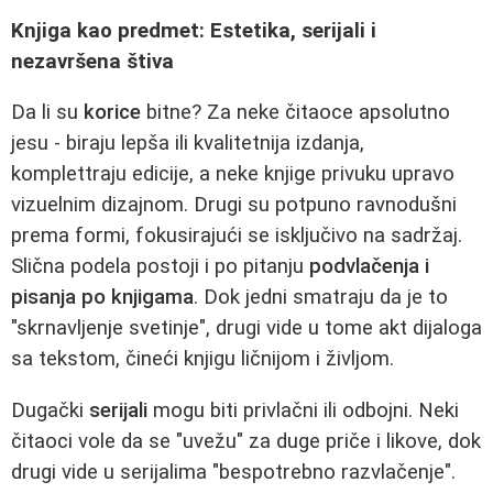
Knjiga kao predmet: Estetika, serijali i
nezavršena štiva
Da li su
korice
bitne? Za neke čitaoce apsolutno
jesu - biraju lepša ili kvalitetnija izdanja,
komplettraju edicije, a neke knjige privuku upravo
vizuelnim dizajnom. Drugi su potpuno ravnodušni
prema formi, fokusirajući se isključivo na sadržaj.
Slična podela postoji i po pitanju
podvlačenja i
pisanja po knjigama
. Dok jedni smatraju da je to
"skrnavljenje svetinje", drugi vide u tome akt dijaloga
sa tekstom, čineći knjigu ličnijom i življom.
Dugački
serijali
mogu biti privlačni ili odbojni. Neki
čitaoci vole da se "uvežu" za duge priče i likove, dok
drugi vide u serijalima "bespotrebno razvlačenje".