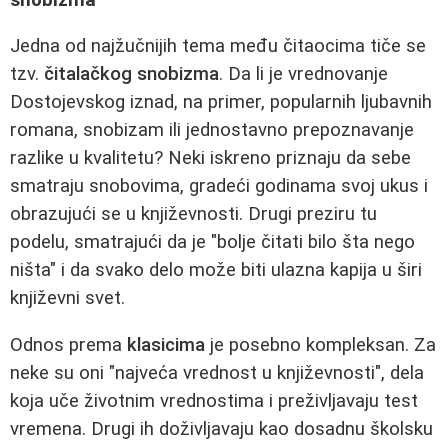
Jedna od najžučnijih tema među čitaocima tiče se
tzv.
čitalačkog snobizma
. Da li je vrednovanje
Dostojevskog iznad, na primer, popularnih ljubavnih
romana, snobizam ili jednostavno prepoznavanje
razlike u kvalitetu? Neki iskreno priznaju da sebe
smatraju snobovima, gradeći godinama svoj ukus i
obrazujući se u književnosti. Drugi preziru tu
podelu, smatrajući da je "bolje čitati bilo šta nego
ništa" i da svako delo može biti ulazna kapija u širi
književni svet.
Odnos prema
klasicima
je posebno kompleksan. Za
neke su oni "najveća vrednost u književnosti", dela
koja uče životnim vrednostima i preživljavaju test
vremena. Drugi ih doživljavaju kao dosadnu školsku