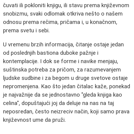
čuvati ili pokloniti knjigu, ili stavu prema književnom
snobizmu, svaki odlomak otkriva nešto o našem
odnosu prema rečima, pričama i, u konačnom,
prema svetu i sebi.
U vremenu brzih informacija, čitanje ostaje jedan
od poslednjih bastiona duboke pažnje i
kontemplacije. I dok se forme i navike menjaju,
suštinska potreba za pričom, za razumevanjem
ljudske sudbine i za begom u druge svetove ostaje
nepromenjena. Kao što jedan čitalac kaže, ponekad
je najvažnije da se jednostavno "gleda knjiga kao
celina", dopuštajući joj da deluje na nas na taj
neposredan, često neizreciv način, koji samo prava
književnost ume da pruži.