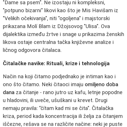
"Dame sa psem". Ne izostaju ni kompleksni,
"potpuno bizarni" likovi kao što je Mis Havišam iz
"Velikih očekivanja", niti "ogoljena" i majstorski
prikazana Molí Blam iz Džojsovog "Ulisa". Ova
dijalektika između žrtve i snage u prikazima ženskih
likova ostaje centralna tačka književne analize i
ličnog odgovora čitalaca.
Čitalačke navike: Rituali, krize i tehnologija
Način na koji čitamo podjednako je intiman kao i
ono što čitamo. Neki čitaoci imaju
omiljeno doba
dana
za čitanje - rano jutro uz kafu, letnje popodne
u hladovini, ili uveče, ušuškani u krevet. Drugi
nemaju pravila: "čítam kad mi se čita". Čitalačka
kriza, period kada koncentracija ili želja za čitanjem
iščezne, rešava se na različite načine: neki je puste