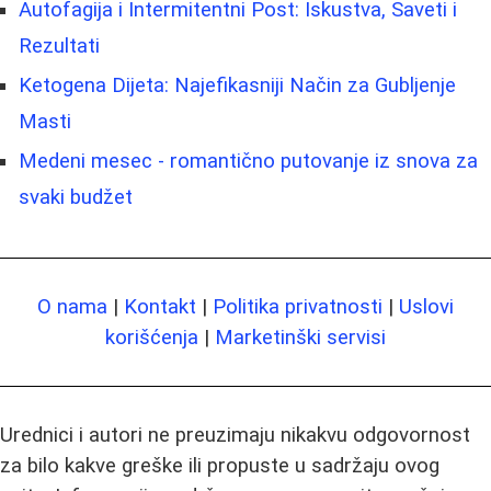
Autofagija i Intermitentni Post: Iskustva, Saveti i
Rezultati
Ketogena Dijeta: Najefikasniji Način za Gubljenje
Masti
Medeni mesec - romantično putovanje iz snova za
svaki budžet
O nama
|
Kontakt
|
Politika privatnosti
|
Uslovi
korišćenja
|
Marketinški servisi
Urednici i autori ne preuzimaju nikakvu odgovornost
za bilo kakve greške ili propuste u sadržaju ovog