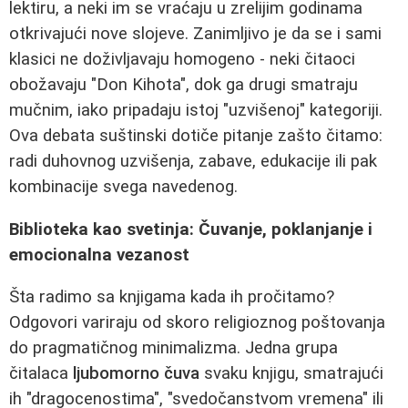
lektiru, a neki im se vraćaju u zrelijim godinama
otkrivajući nove slojeve. Zanimljivo je da se i sami
klasici ne doživljavaju homogeno - neki čitaoci
obožavaju "Don Kihota", dok ga drugi smatraju
mučnim, iako pripadaju istoj "uzvišenoj" kategoriji.
Ova debata suštinski dotiče pitanje zašto čitamo:
radi duhovnog uzvišenja, zabave, edukacije ili pak
kombinacije svega navedenog.
Biblioteka kao svetinja: Čuvanje, poklanjanje i
emocionalna vezanost
Šta radimo sa knjigama kada ih pročitamo?
Odgovori variraju od skoro religioznog poštovanja
do pragmatičnog minimalizma. Jedna grupa
čitalaca
ljubomorno čuva
svaku knjigu, smatrajući
ih "dragocenostima", "svedočanstvom vremena" ili