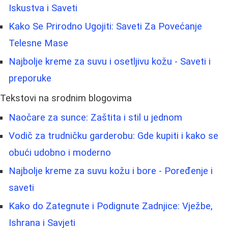
Iskustva i Saveti
Kako Se Prirodno Ugojiti: Saveti Za Povećanje
Telesne Mase
Najbolje kreme za suvu i osetljivu kožu - Saveti i
preporuke
Tekstovi na srodnim blogovima
Naočare za sunce: Zaštita i stil u jednom
Vodič za trudničku garderobu: Gde kupiti i kako se
obući udobno i moderno
Najbolje kreme za suvu kožu i bore - Poređenje i
saveti
Kako do Zategnute i Podignute Zadnjice: Vježbe,
Ishrana i Savjeti