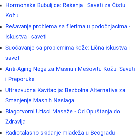
Hormonske Bubuljice: Rešenja i Saveti za Čistu
Kožu
Rešavanje problema sa filerima u podočnjacima -
Iskustva i saveti
Suočavanje sa problemima kože: Lična iskustva i
saveti
Anti-Aging Nega za Masnu i Mešovitu Kožu: Saveti
i Preporuke
Ultrazvučna Kavitacija: Bezbolna Alternativa za
Smanjenje Masnih Naslaga
Blagotvorni Utisci Masaže - Od Opuštanja do
Zdravlja
Radiotalasno skidanje mladeža u Beogradu -