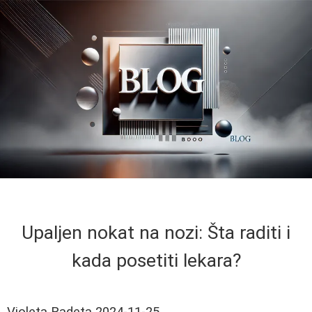
Upaljen nokat na nozi: Šta raditi i
kada posetiti lekara?
Violeta Radeta
2024-11-25