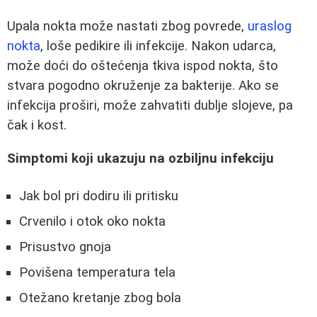
Upala nokta može nastati zbog povrede,
uraslog
nokta
, loše pedikire ili infekcije. Nakon udarca,
može doći do oštećenja tkiva ispod nokta, što
stvara pogodno okruženje za bakterije. Ako se
infekcija proširi, može zahvatiti dublje slojeve, pa
čak i kost.
Simptomi koji ukazuju na ozbiljnu infekciju
Jak bol pri dodiru ili pritisku
Crvenilo i otok oko nokta
Prisustvo gnoja
Povišena temperatura tela
Otežano kretanje zbog bola