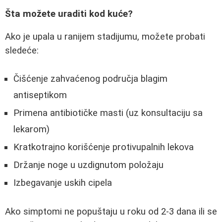
Šta možete uraditi kod kuće?
Ako je upala u ranijem stadijumu, možete probati
sledeće:
Čišćenje zahvaćenog područja blagim
antiseptikom
Primena antibiotičke masti (uz konsultaciju sa
lekarom)
Kratkotrajno korišćenje protivupalnih lekova
Držanje noge u uzdignutom položaju
Izbegavanje uskih cipela
Ako simptomi ne popuštaju u roku od 2-3 dana ili se