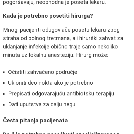
pogoršavaju, neophodna je poseta lekaru.
Kada je potrebno posetiti hirurga?
Mnogi pacijenti odugovlače posetu lekaru zbog
straha od bolnog tretmana, ali hirurški zahvat za
uklanjanje infekcije obično traje samo nekoliko
minuta uz lokalnu anesteziju. Hirurg može:
Očistiti zahvaćeno područje
Ukloniti deo nokta ako je potrebno
Prepisati odgovarajuću antibiotsku terapiju
Dati uputstva za dalju negu
Česta pitanja pacijenata