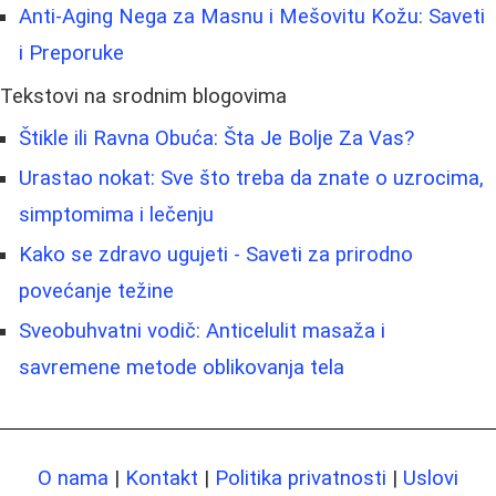
Anti-Aging Nega za Masnu i Mešovitu Kožu: Saveti
i Preporuke
Tekstovi na srodnim blogovima
Štikle ili Ravna Obuća: Šta Je Bolje Za Vas?
Urastao nokat: Sve što treba da znate o uzrocima,
simptomima i lečenju
Kako se zdravo ugujeti - Saveti za prirodno
povećanje težine
Sveobuhvatni vodič: Anticelulit masaža i
savremene metode oblikovanja tela
O nama
|
Kontakt
|
Politika privatnosti
|
Uslovi