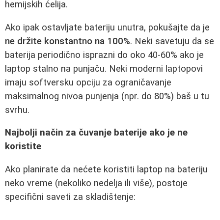
hemijskih ćelija.
Ako ipak ostavljate bateriju unutra, pokušajte da je
ne držite konstantno na 100%
. Neki savetuju da se
baterija periodično isprazni do oko 40-60% ako je
laptop stalno na punjaču. Neki moderni laptopovi
imaju softversku opciju za ograničavanje
maksimalnog nivoa punjenja (npr. do 80%) baš u tu
svrhu.
Najbolji način za čuvanje baterije ako je ne
koristite
Ako planirate da nećete koristiti laptop na bateriju
neko vreme (nekoliko nedelja ili više), postoje
specifični saveti za skladištenje: