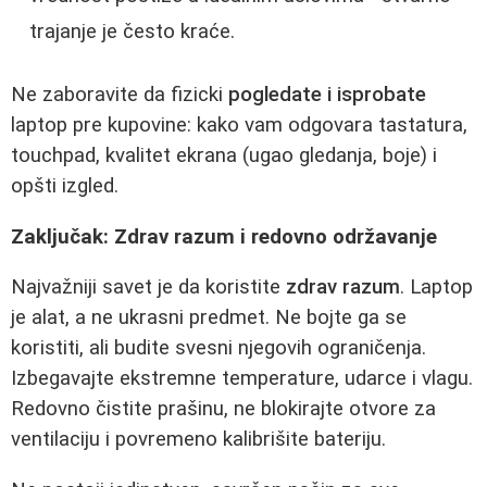
trajanje je često kraće.
Ne zaboravite da fizicki
pogledate i isprobate
laptop pre kupovine: kako vam odgovara tastatura,
touchpad, kvalitet ekrana (ugao gledanja, boje) i
opšti izgled.
Zaključak: Zdrav razum i redovno održavanje
Najvažniji savet je da koristite
zdrav razum
. Laptop
je alat, a ne ukrasni predmet. Ne bojte ga se
koristiti, ali budite svesni njegovih ograničenja.
Izbegavajte ekstremne temperature, udarce i vlagu.
Redovno čistite prašinu, ne blokirajte otvore za
ventilaciju i povremeno kalibrišite bateriju.