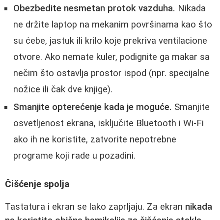
Obezbedite nesmetan protok vazduha.
Nikada
ne držite laptop na mekanim površinama kao što
su ćebe, jastuk ili krilo koje prekriva ventilacione
otvore. Ako nemate kuler, podignite ga makar sa
nečim što ostavlja prostor ispod (npr. specijalne
nožice ili čak dve knjige).
Smanjite opterećenje kada je moguće.
Smanjite
osvetljenost ekrana, isključite Bluetooth i Wi-Fi
ako ih ne koristite, zatvorite nepotrebne
programe koji rade u pozadini.
Čišćenje spolja
Tastatura i ekran se lako zaprljaju. Za ekran
nikada