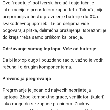
Ovo "resetuje" softverski brojač i daje tačnije
informacije o preostalom kapacitetu. Takođe,
nije
preporučljivo često pražnjenje baterije do 0%
u
svakodnevnoj upotrebi. Li-ion ćelijama više
odgovaraju plitka, delimična pražnjenja. Isprazniti je
do kraja treba samo prilikom kalibracije.
Održavanje samog laptopa: Više od baterije
Da bi laptop dugo i pouzdano radio, važno je voditi
računa i o drugim komponentama.
Prevencija pregrevanja
Pregrevanje je jedan od najvećih neprijatelja
laptopa. Zbog kompaktne grade, ventilatori (kuleri)
lako mogu da se zapune prašinom. Znakovi