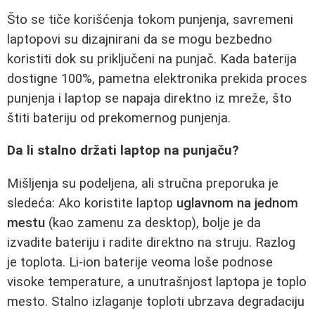
Što se tiče korišćenja tokom punjenja, savremeni
laptopovi su dizajnirani da se mogu bezbedno
koristiti dok su priključeni na punjač. Kada baterija
dostigne 100%, pametna elektronika prekida proces
punjenja i laptop se napaja direktno iz mreže, što
štiti bateriju od prekomernog punjenja.
Da li stalno držati laptop na punjaču?
Mišljenja su podeljena, ali stručna preporuka je
sledeća: Ako koristite laptop
uglavnom na jednom
mestu
(kao zamenu za desktop), bolje je da
izvadite bateriju i radite direktno na struju. Razlog
je toplota. Li-ion baterije veoma loše podnose
visoke temperature, a unutrašnjost laptopa je toplo
mesto. Stalno izlaganje toploti ubrzava degradaciju