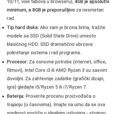
10/11, više tabova u browseru),
4GB je apsolutni
minimum, a 8GB je preporučljivo
za nesmetan
rad.
Tip hard diska:
Ako vam je brzina bitna, tražite
modele sa SSD (Solid State Drive) umesto
klasičnog HDD. SSD dramatično ubrzava
pokretanje sistema i rad programa.
Procesor:
Za osnovne potrebe (internet, office,
filmovi), Intel Core i3 ili AMD Ryzen 3 su sasvim
dovoljni. Za zahtevnije zadatke (grafički dizajn,
igre) gledajte i5/Ryzen 5 ili i7/Ryzen 7.
Baterija:
Proverite procenu proizvođača o
trajanju (u časovima). Imajte na umu da se ova
vrednost postiže u idealnim uslovima - stvarno