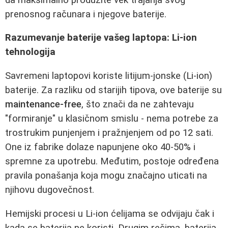
prenosnog računara i njegove baterije.
Razumevanje baterije vašeg laptopa: Li-ion
tehnologija
Savremeni laptopovi koriste litijum-jonske (Li-ion)
baterije. Za razliku od starijih tipova, ove baterije su
maintenance-free
, što znači da ne zahtevaju
"formiranje" u klasičnom smislu - nema potrebe za
trostrukim punjenjem i pražnjenjem od po 12 sati.
One iz fabrike dolaze napunjene oko 40-50% i
spremne za upotrebu. Međutim, postoje određena
pravila ponašanja koja mogu značajno uticati na
njihovu dugovečnost.
Hemijski procesi u Li-ion ćelijama se odvijaju čak i
kada se baterija ne koristi. Drugim rečima, baterija