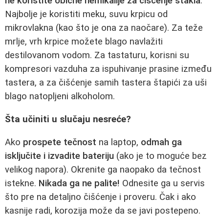
ne koristite obične hemikalije za čišćenje stakla
.
Najbolje je koristiti meku, suvu krpicu od
mikrovlakna (kao što je ona za naočare). Za teže
mrlje, vrh krpice možete blago navlažiti
destilovanom vodom. Za tastaturu, korisni su
kompresori vazduha za ispuhivanje prasine između
tastera, a za čišćenje samih tastera štapići za uši
blago natopljeni alkoholom.
Šta učiniti u slučaju nesreće?
Ako
prospete tečnost
na laptop,
odmah ga
isključite i izvadite bateriju
(ako je to moguće bez
velikog napora). Okrenite ga naopako da tečnost
istekne.
Nikada ga ne palite!
Odnesite ga u servis
što pre na detaljno čišćenje i proveru. Čak i ako
kasnije radi, korozija može da se javi postepeno.