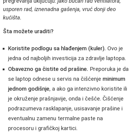
pregrevanja uključuju:
jako bučan rad ventilatora,
usporen rad, iznenadna gašenja, vruć donji deo
kućišta.
Šta možete uraditi?
Koristite podlogu sa hlađenjem (kuler).
Ovo je
jedna od najboljih investicija za zdravlje laptopa.
Obavezno ga čistite od prašine.
Preporuka je da
se laptop odnese u servis na čišćenje
minimum
jednom godišnje
, a ako ga intenzivno koristite ili
je okruženje prašnjavije, onda i češće. Čišćenje
podrazumeva rasklapanje, usisavanje prašine i
eventualnu zamenu termalne paste na
procesoru i grafičkoj kartici.