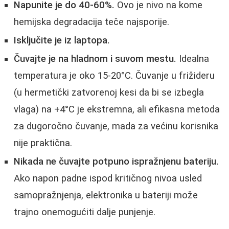
Napunite je do 40-60%.
Ovo je nivo na kome
hemijska degradacija teče najsporije.
Isključite je iz laptopa.
Čuvajte je na hladnom i suvom mestu.
Idealna
temperatura je oko 15-20°C. Čuvanje u frižideru
(u hermetički zatvorenoj kesi da bi se izbegla
vlaga) na +4°C je ekstremna, ali efikasna metoda
za dugoročno čuvanje, mada za većinu korisnika
nije praktična.
Nikada ne čuvajte potpuno ispražnjenu bateriju.
Ako napon padne ispod kritičnog nivoa usled
samopražnjenja, elektronika u bateriji može
trajno onemogućiti dalje punjenje.