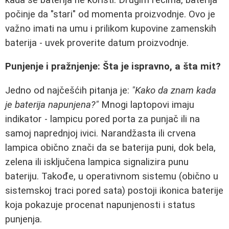
počinje da "stari" od momenta proizvodnje. Ovo je
važno imati na umu i prilikom kupovine zamenskih
baterija - uvek proverite datum proizvodnje.
Punjenje i pražnjenje: Šta je ispravno, a šta mit?
Jedno od najčešćih pitanja je:
"Kako da znam kada
je baterija napunjena?"
Mnogi laptopovi imaju
indikator - lampicu pored porta za punjač ili na
samoj naprednjoj ivici. Narandžasta ili crvena
lampica obično znači da se baterija puni, dok bela,
zelena ili isključena lampica signalizira punu
bateriju. Takođe, u operativnom sistemu (obično u
sistemskoj traci pored sata) postoji ikonica baterije
koja pokazuje procenat napunjenosti i status
punjenja.