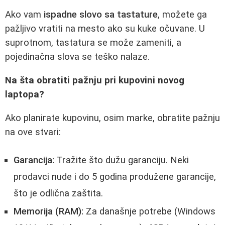
Ako vam
ispadne slovo sa tastature
, možete ga
pažljivo vratiti na mesto ako su kuke očuvane. U
suprotnom, tastatura se može zameniti, a
pojedinačna slova se teško nalaze.
Na šta obratiti pažnju pri kupovini novog
laptopa?
Ako planirate kupovinu, osim marke, obratite pažnju
na ove stvari:
Garancija:
Tražite što dužu garanciju. Neki
prodavci nude i do 5 godina produžene garancije,
što je odlična zaštita.
Memorija (RAM):
Za današnje potrebe (Windows