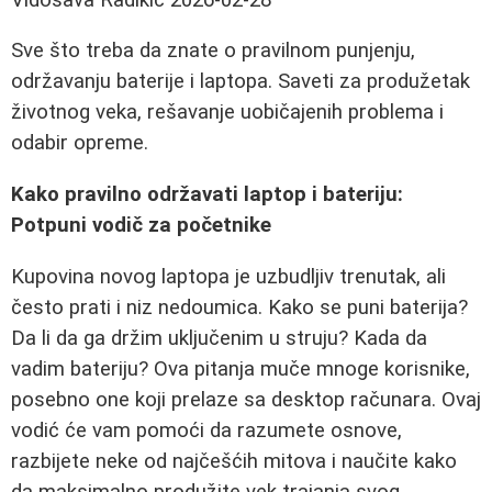
Sve što treba da znate o pravilnom punjenju,
održavanju baterije i laptopa. Saveti za produžetak
životnog veka, rešavanje uobičajenih problema i
odabir opreme.
Kako pravilno održavati laptop i bateriju:
Potpuni vodič za početnike
Kupovina novog laptopa je uzbudljiv trenutak, ali
često prati i niz nedoumica. Kako se puni baterija?
Da li da ga držim uključenim u struju? Kada da
vadim bateriju? Ova pitanja muče mnoge korisnike,
posebno one koji prelaze sa desktop računara. Ovaj
vodić će vam pomoći da razumete osnove,
razbijete neke od najčešćih mitova i naučite kako
da maksimalno produžite vek trajanja svog