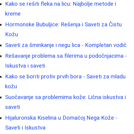
Kako se rešiti fleka na licu: Najbolje metode i
kreme
Hormonske Bubuljice: Rešenja i Saveti za Čistu
Kožu
Saveti za šminkanje i negu lica - Kompletan vodič
Rešavanje problema sa filerima u podočnjacima -
Iskustva i saveti
Kako se boriti protiv prvih bora - Saveti za mladu
kožu
Suočavanje sa problemima kože: Lična iskustva i
saveti
Hijaluronska Kiselina u Domaćoj Nega Kože -
Saveti i Iskustva