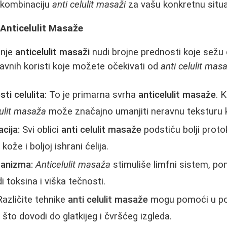
u kombinaciju
anti celulit masaži
za vašu konkretnu situa
i Anticelulit Masaže
anje
anticelulit masaži
nudi brojne prednosti koje sežu 
lavnih koristi koje možete očekivati od
anti celulit mas
sti celulita:
To je primarna svrha
anticelulit masaže
. 
lulit masaža
može značajno umanjiti neravnu teksturu 
cija:
Svi oblici
anti celulit masaže
podstiču bolji protok
kože i boljoj ishrani ćelija.
ganizma:
Anticelulit masaža
stimuliše limfni sistem, po
i toksina i viška tečnosti.
azličite tehnike
anti celulit masaže
mogu pomoći u po
 što dovodi do glatkijeg i čvršćeg izgleda.