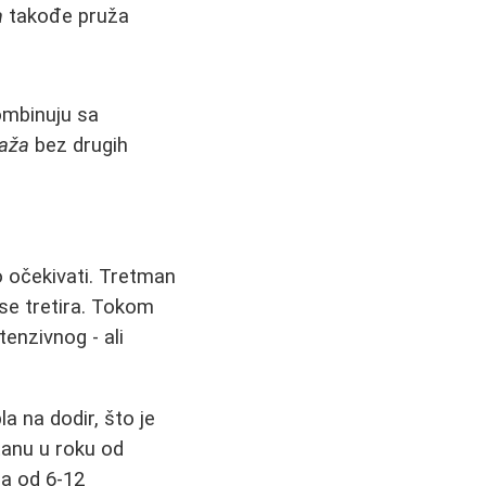
a
takođe pruža
ombinuju sa
saža
bez drugih
o očekivati. Tretman
 se tretira. Tokom
tenzivnog - ali
la na dodir, što je
tanu u roku od
ja od 6-12