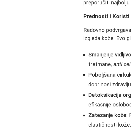
preporučiti najbolj
Prednosti i Korist
Redovno podvrgav
izgleda kože. Evo g
Smanjenje vidljivo
tretmane,
anti ce
Poboljšana cirkula
doprinosi zdravlju 
Detoksikacija or
efikasnije oslobod
Zatezanje kože:
R
elastičnosti kože,