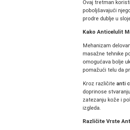
Ovaj tretman korist
poboljšavajući njeg
prodre dublje u slo
Kako Anticelulit 
Mehanizam delova
masažne tehnike pov
omogućava bolje uk
pomažući telu da pri
Kroz različite
anti 
doprinose stvaranj
zatezanju kože i po
izgleda.
Različite Vrste An