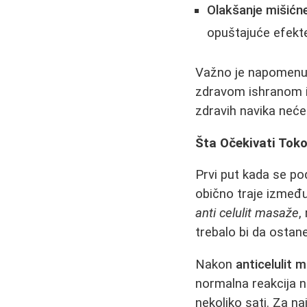
Olakšanje mišićn
opuštajuće efekte
Važno je napomenut
zdravom ishranom 
zdravih navika neće 
Šta Očekivati Tok
Prvi put kada se p
obično traje između
anti celulit masaže
,
trebalo bi da ostan
Nakon
anticelulit 
normalna reakcija n
nekoliko sati. Za na