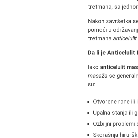
tretmana, sa jedno
Nakon završetka se
pomoći u održavanju
tretmana
anticelul
Da li je Anticelul
Iako
anticelulit ma
masaža
se general
su:
Otvorene rane ili
Upalna stanja ili 
Ozbiljni problemi
Skorašnja hiruršk