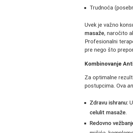
Trudnoća (posebn
Uvek je važno konsu
masaže
, naročito 
Profesionalni tera
pre nego što prepor
Kombinovanje Ant
Za optimalne rezul
postupcima. Ova
an
Zdravu ishranu:
U
celulit masaže
.
Redovno vežbanj