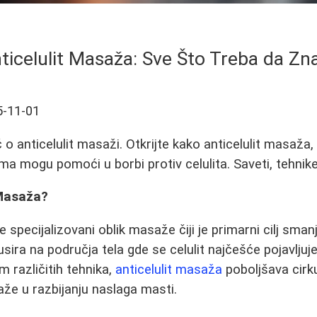
ticelulit Masaža: Sve Što Treba da Zn
5-11-01
o anticelulit masaži. Otkrijte kako anticelulit masaža,
ma mogu pomoći u borbi protiv celulita. Saveti, tehnike 
 Masaža?
 specijalizovani oblik masaže čiji je primarni cilj smanj
usira na područja tela gde se celulit najčešće pojavljuje
m različitih tehnika,
anticelulit masaža
poboljšava cirku
aže u razbijanju naslaga masti.