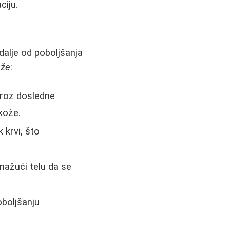
ciju.
dalje od poboljšanja
aže
:
Kroz dosledne
kože.
 krvi, što
mažući telu da se
boljšanju