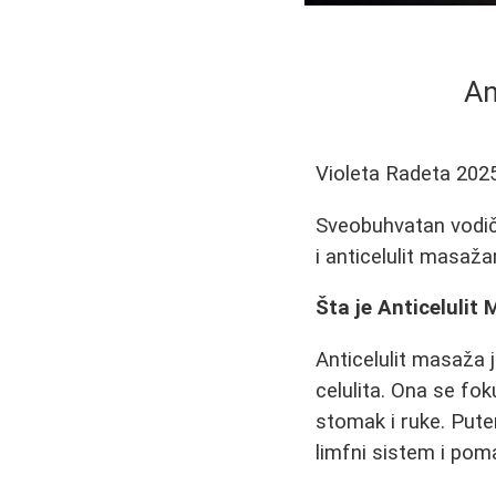
An
Violeta Radeta
202
Sveobuhvatan vodič 
i anticelulit masaža
Šta je Anticelulit
Anticelulit masaža je
celulita. Ona se fok
stomak i ruke. Pute
limfni sistem i pom