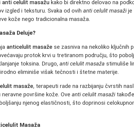
i
anti celulit masažu
kako bi direktno delovao na podko
ov izgled i teksturu. Svaka od ovih
anti celulit masaži
je 
jeve kože nego tradicionalna masaža.
Masaža Deluje?
nja
anticelulit masaže
se zasniva na nekoliko ključnih p
ećavaju protok krvi u tretiranom području, što poboljš
lanjanje toksina. Drugo,
anti celulit masaža
stimuliše l
rodno eliminiše višak tečnosti i štetne materije.
celulit masaže
, terapeuti rade na razbijanju čvrstih nas
u neravne površine kože. Ove
anti celulit masaži
takođe
boljšanju njenog elastičnosti, što doprinosi celokupn
ticelulit Masaža