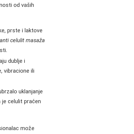
nosti od vaših
e, prste i laktove
anti celulit masaža
sti.
ju dublje i
 vibracione ili
ubrzalo uklanjanje
je celulit praćen
esionalac može