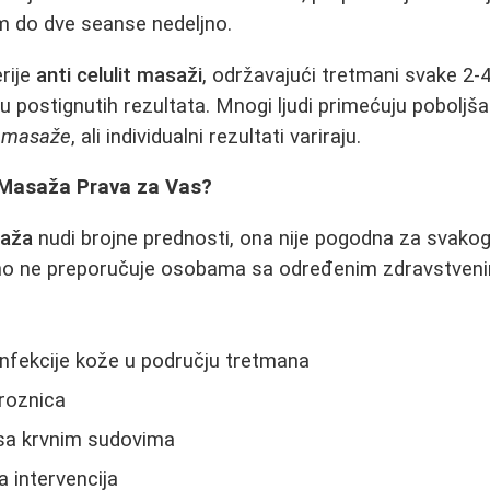
m do dve seanse nedeljno.
rije
anti celulit masaži
, održavajući tretmani svake 2-
 postignutih rezultata. Mnogi ljudi primećuju poboljš
it masaže
, ali individualni rezultati variraju.
it Masaža Prava za Vas?
saža
nudi brojne prednosti, ona nije pogodna za svako
no ne preporučuje osobama sa određenim zdravstveni
 infekcije kože u području tretmana
groznica
 sa krvnim sudovima
a intervencija