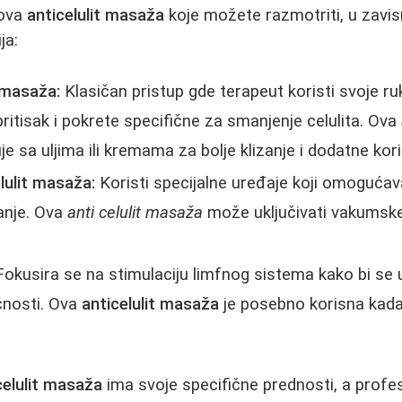
pova
anticelulit masaža
koje možete razmotriti, u zavis
ja:
 masaža:
Klasičan pristup gde terapeut koristi svoje ruk
pritisak i pokrete specifične za smanjenje celulita. Ova
 sa uljima ili kremama za bolje klizanje i dodatne kori
lulit masaža:
Koristi specijalne uređaje koji omogućava
vanje. Ova
anti celulit masaža
može uključivati vakumske,
okusira se na stimulaciju limfnog sistema kako bi se 
ečnosti. Ova
anticelulit masaža
je posebno korisna kada 
celulit masaža
ima svoje specifične prednosti, a prof