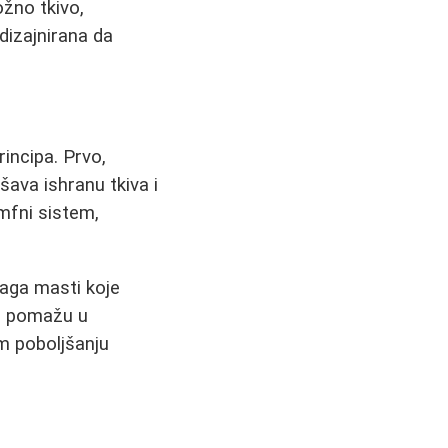
žno tkivo,
dizajnirana da
rincipa. Prvo,
ava ishranu tkiva i
imfni sistem,
laga masti koje
 pomažu u
om poboljšanju