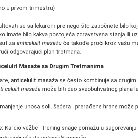
o u prvom trimestru)
ltovati se sa lekarom pre nego što započnete bilo ko
ako imate bilo kakva postojeća zdravstvena stanja ili u
peut za
anticelulit masažu
će takođe proći kroz vašu med
uči odgovarajući plan tretmana.
icelulit Masaže sa Drugim Tretmanima
tate,
anticelulit masaža
se često kombinuje sa drugim 
ti celulit masaža
može biti deo sveobuhvatnog plana lep
manjenje unosa soli, šećera i prerađene hrane može p
e:
Kardio vežbe i trening snage pomažu u sagorevanju 