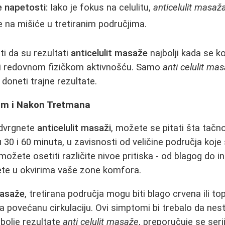
e napetosti:
Iako je fokus na celulitu,
anticelulit masaž
 na mišiće u tretiranim područjima.
i da su rezultati
anticelulit masaže
najbolji kada se k
i redovnom fizičkom aktivnošću. Samo
anti celulit ma
doneti trajne rezultate.
om i Nakon Tretmana
odvrgnete
anticelulit masaži
, možete se pitati šta tačn
 30 i 60 minuta, u zavisnosti od veličine područja koje
 možete osetiti različite nivoe pritiska - od blagog do in
ete u okvirima vaše zone komfora.
masaže
, tretirana područja mogu biti blago crvena ili top
a povećanu cirkulaciju. Ovi simptomi bi trebalo da nes
jbolje rezultate
anti celulit masaže
, preporučuje se seri