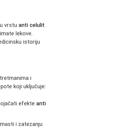
ju vrstu
anti celulit
zimate lekove.
icinsku istoriju
tretmanima i
ote koji uključuje:
ojačati efekte
anti
masti i zatezanju