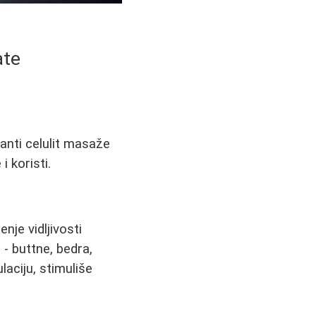
ate
 anti celulit masaže
i koristi.
enje vidljivosti
 - buttne, bedra,
laciju, stimuliše