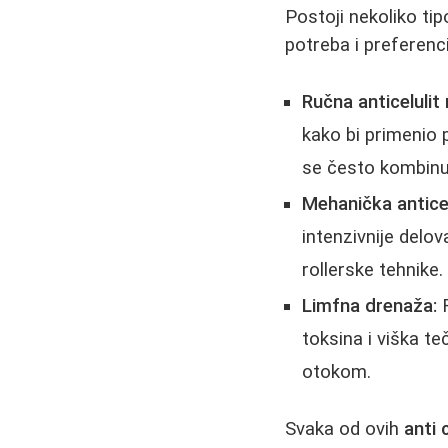
Postoji nekoliko ti
potreba i preferenci
Ručna anticelulit
kako bi primenio 
se često kombinuje
Mehanička antice
intenzivnije delo
rollerske tehnike.
Limfna drenaža:
F
toksina i viška t
otokom.
Svaka od ovih
anti 