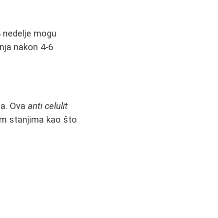
4 nedelje mogu
anja nakon 4-6
ga. Ova
anti celulit
m stanjima kao što