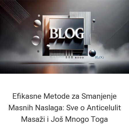
Efikasne Metode za Smanjenje
Masnih Naslaga: Sve o Anticelulit
Masaži i Još Mnogo Toga