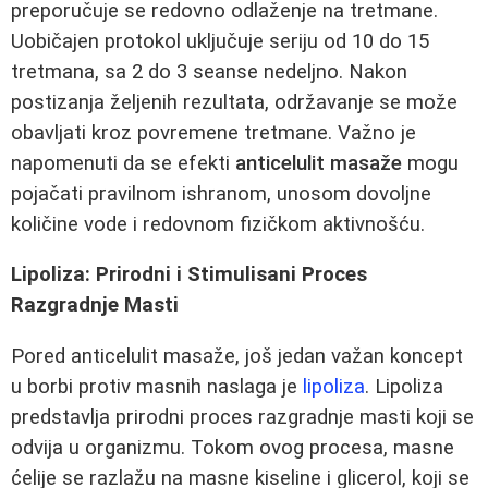
preporučuje se redovno odlaženje na tretmane.
Uobičajen protokol uključuje seriju od 10 do 15
tretmana, sa 2 do 3 seanse nedeljno. Nakon
postizanja željenih rezultata, održavanje se može
obavljati kroz povremene tretmane. Važno je
napomenuti da se efekti
anticelulit masaže
mogu
pojačati pravilnom ishranom, unosom dovoljne
količine vode i redovnom fizičkom aktivnošću.
Lipoliza: Prirodni i Stimulisani Proces
Razgradnje Masti
Pored anticelulit masaže, još jedan važan koncept
u borbi protiv masnih naslaga je
lipoliza
. Lipoliza
predstavlja prirodni proces razgradnje masti koji se
odvija u organizmu. Tokom ovog procesa, masne
ćelije se razlažu na masne kiseline i glicerol, koji se