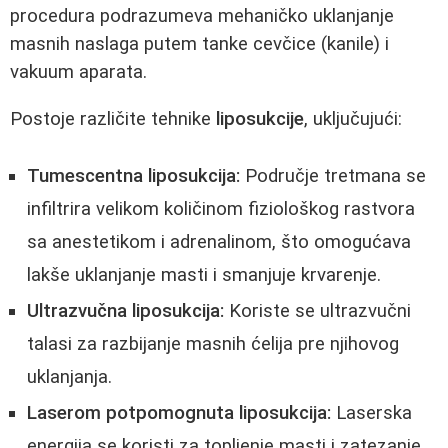
procedura podrazumeva mehaničko uklanjanje
masnih naslaga putem tanke cevčice (kanile) i
vakuum aparata.
Postoje različite tehnike
liposukcije
, uključujući:
Tumescentna liposukcija:
Područje tretmana se
infiltrira velikom količinom fiziološkog rastvora
sa anestetikom i adrenalinom, što omogućava
lakše uklanjanje masti i smanjuje krvarenje.
Ultrazvučna liposukcija:
Koriste se ultrazvučni
talasi za razbijanje masnih ćelija pre njihovog
uklanjanja.
Laserom potpomognuta liposukcija:
Laserska
energija se koristi za topļjenje masti i zatezanje