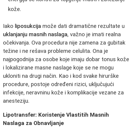
kože.
Iako
liposukcija
može dati dramatične rezultate u
uklanjanju masnih naslaga
, važno je imati realna
očekivanja. Ova procedura nije zamena za gubitak
težine i ne rešava probleme celulita. Ona je
najpogodnija za osobe koje imaju dobar tonus kože
i lokalizirane masne naslage koje se ne mogu
ukloniti na drugi način. Kao i kod svake hirurške
procedure, postoje određeni rizici, uključujući
infekcije, neravninu kože i komplikacije vezane za
anesteziju.
Lipotransfer: Koristenje Vlastitih Masnih
Naslaga za Obnavljanje