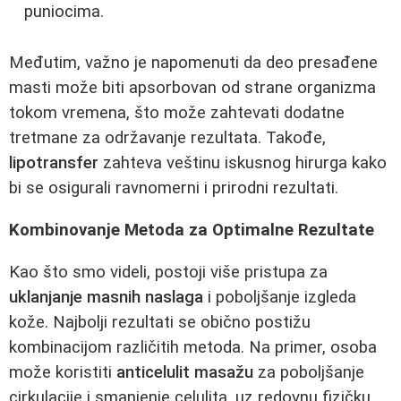
puniocima.
Međutim, važno je napomenuti da deo presađene
masti može biti apsorbovan od strane organizma
tokom vremena, što može zahtevati dodatne
tretmane za održavanje rezultata. Takođe,
lipotransfer
zahteva veštinu iskusnog hirurga kako
bi se osigurali ravnomerni i prirodni rezultati.
Kombinovanje Metoda za Optimalne Rezultate
Kao što smo videli, postoji više pristupa za
uklanjanje masnih naslaga
i poboljšanje izgleda
kože. Najbolji rezultati se obično postižu
kombinacijom različitih metoda. Na primer, osoba
može koristiti
anticelulit masažu
za poboljšanje
cirkulacije i smanjenje celulita, uz redovnu fizičku