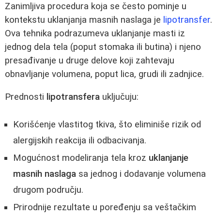
Zanimljiva procedura koja se često pominje u
kontekstu uklanjanja masnih naslaga je
lipotransfer
.
Ova tehnika podrazumeva uklanjanje masti iz
jednog dela tela (poput stomaka ili butina) i njeno
presađivanje u druge delove koji zahtevaju
obnavljanje volumena, poput lica, grudi ili zadnjice.
Prednosti
lipotransfera
uključuju:
Korišćenje vlastitog tkiva, što eliminiše rizik od
alergijskih reakcija ili odbacivanja.
Mogućnost modeliranja tela kroz
uklanjanje
masnih naslaga
sa jednog i dodavanje volumena
drugom području.
Prirodnije rezultate u poređenju sa veštačkim