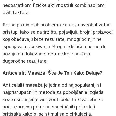
nedostatkom fizičke aktivnosti ili kombinacijom
ovih faktora.
Borba protiv ovih problema zahteva sveobuhvatan
pristup. Iako se na tržištu pojavljuju brojni proizvodi
koji obećavaju brze rezultate, mnogi od njih ne
ispunjavaju očekivanja. Stoga je ključno usmeriti
pažnju na dokazane metode koje pružaju
dugoročne rezultate.
Anticelulit Masaža: Šta Je To i Kako Deluje?
Anticelulit masaža
je jedna od najpopularnijih i
najpristupačnijih metoda za poboljšanje izgleda
kože i smanjenje vidljivosti celulita. Ova tehnika
podrazumeva primenu specifičnih pokreta i
pritisaka kako bi se stimulisalo cirkulacija,