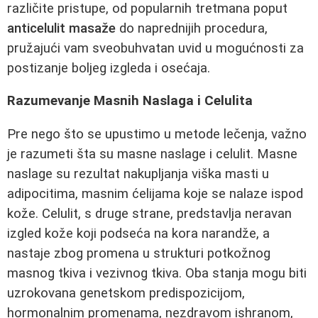
različite pristupe, od popularnih tretmana poput
anticelulit masaže
do naprednijih procedura,
pružajući vam sveobuhvatan uvid u mogućnosti za
postizanje boljeg izgleda i osećaja.
Razumevanje Masnih Naslaga i Celulita
Pre nego što se upustimo u metode lečenja, važno
je razumeti šta su masne naslage i celulit. Masne
naslage su rezultat nakupljanja viška masti u
adipocitima, masnim ćelijama koje se nalaze ispod
kože. Celulit, s druge strane, predstavlja neravan
izgled kože koji podseća na kora narandže, a
nastaje zbog promena u strukturi potkožnog
masnog tkiva i vezivnog tkiva. Oba stanja mogu biti
uzrokovana genetskom predispozicijom,
hormonalnim promenama, nezdravom ishranom,