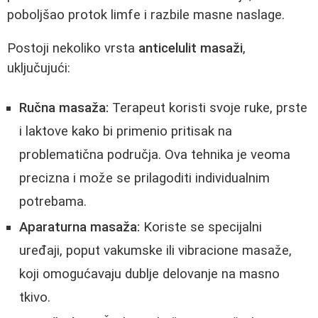
poboljšao protok limfe i razbile masne naslage.
Postoji nekoliko vrsta
anticelulit masaži
,
uključujući:
Ručna masaža:
Terapeut koristi svoje ruke, prste
i laktove kako bi primenio pritisak na
problematična područja. Ova tehnika je veoma
precizna i može se prilagoditi individualnim
potrebama.
Aparaturna masaža:
Koriste se specijalni
uređaji, poput vakumske ili vibracione masaže,
koji omogućavaju dublje delovanje na masno
tkivo.