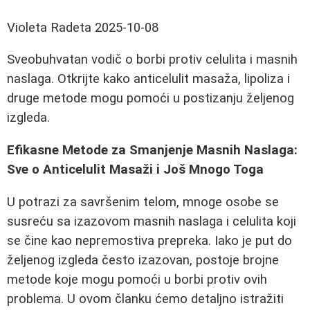
Violeta Radeta
2025-10-08
Sveobuhvatan vodič o borbi protiv celulita i masnih
naslaga. Otkrijte kako anticelulit masaža, lipoliza i
druge metode mogu pomoći u postizanju željenog
izgleda.
Efikasne Metode za Smanjenje Masnih Naslaga:
Sve o Anticelulit Masaži i Još Mnogo Toga
U potrazi za savršenim telom, mnoge osobe se
susreću sa izazovom masnih naslaga i celulita koji
se čine kao nepremostiva prepreka. Iako je put do
željenog izgleda često izazovan, postoje brojne
metode koje mogu pomoći u borbi protiv ovih
problema. U ovom članku ćemo detaljno istražiti