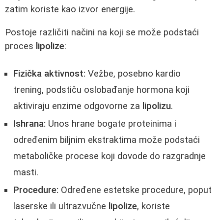
zatim koriste kao izvor energije.
Postoje različiti načini na koji se može podstaći
proces
lipolize
:
Fizička aktivnost:
Vežbe, posebno kardio
trening, podstiču oslobađanje hormona koji
aktiviraju enzime odgovorne za
lipolizu
.
Ishrana:
Unos hrane bogate proteinima i
određenim biljnim ekstraktima može podstaći
metaboličke procese koji dovode do razgradnje
masti.
Procedure:
Određene estetske procedure, poput
laserske ili ultrazvučne
lipolize
, koriste