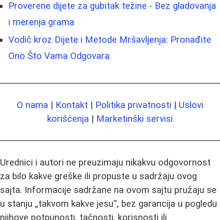
Proverene dijete za gubitak težine - Bez gladovanja
i merenja grama
Vodič kroz Dijete i Metode Mršavljenja: Pronađite
Ono Što Vama Odgovara
O nama
|
Kontakt
|
Politika privatnosti
|
Uslovi
korišćenja
|
Marketinški servisi
Urednici i autori ne preuzimaju nikakvu odgovornost
za bilo kakve greške ili propuste u sadržaju ovog
sajta. Informacije sadržane na ovom sajtu pružaju se
u stanju „takvom kakve jesu“, bez garancija u pogledu
njihove potpunosti, tačnosti, korisnosti ili