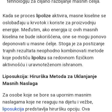
tehnologiju za ciljano razbijanje masnih ćelija.
Kada se proces
lipolize
aktivira, masne kiseline se
oslobađaju u krvotok i koriste za proizvodnju
energije. Međutim, ako energija iz ovih masnih
kiselina ne bude iskorišćena, one se mogu ponovo
deponovati u masne ćelije. Stoga je za postizanje
trajnih rezultata neophodno kombinovati metode
koje podstiču
lipolizu
sa redovnom fizičkom
aktivnošću i uravnoteženom ishranom.
Liposukcija: Hirurška Metoda za Uklanjanje
Masnih Naslaga
Za osobe koje se bore sa upornim masnim
naslagama koje ne reaguju na dijetu i vežbe,
liposukcija
predstavlja hiruršku opciju. Ova