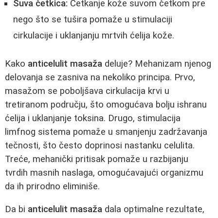
Suva četkica:
Četkanje kože suvom četkom pre
nego što se tušira pomaže u stimulaciji
cirkulacije i uklanjanju mrtvih ćelija kože.
Kako
anticelulit masaža
deluje? Mehanizam njenog
delovanja se zasniva na nekoliko principa. Prvo,
masažom se poboljšava cirkulacija krvi u
tretiranom području, što omogućava bolju ishranu
ćelija i uklanjanje toksina. Drugo, stimulacija
limfnog sistema pomaže u smanjenju zadržavanja
tečnosti, što često doprinosi nastanku celulita.
Treće, mehanički pritisak pomaže u razbijanju
tvrdih masnih naslaga, omogućavajući organizmu
da ih prirodno eliminiše.
Da bi
anticelulit masaža
dala optimalne rezultate,