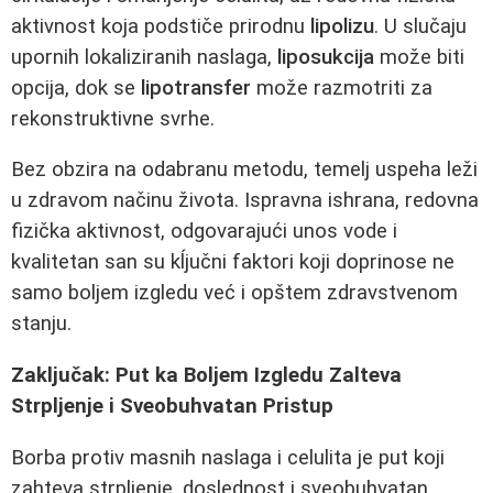
aktivnost koja podstiče prirodnu
lipolizu
. U slučaju
upornih lokaliziranih naslaga,
liposukcija
može biti
opcija, dok se
lipotransfer
može razmotriti za
rekonstruktivne svrhe.
Bez obzira na odabranu metodu, temelj uspeha leži
u zdravom načinu života. Ispravna ishrana, redovna
fizička aktivnost, odgovarajući unos vode i
kvalitetan san su kĺjučni faktori koji doprinose ne
samo boljem izgledu već i opštem zdravstvenom
stanju.
Zaključak: Put ka Boljem Izgledu Zalteva
Strpljenje i Sveobuhvatan Pristup
Borba protiv masnih naslaga i celulita je put koji
zahteva strpljenje, doslednost i sveobuhvatan