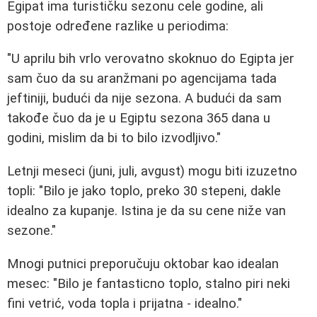
Egipat ima turističku sezonu cele godine, ali
postoje određene razlike u periodima:
"U aprilu bih vrlo verovatno skoknuo do Egipta jer
sam čuo da su aranžmani po agencijama tada
jeftiniji, budući da nije sezona. A budući da sam
takođe čuo da je u Egiptu sezona 365 dana u
godini, mislim da bi to bilo izvodljivo."
Letnji meseci (juni, juli, avgust) mogu biti izuzetno
topli: "Bilo je jako toplo, preko 30 stepeni, dakle
idealno za kupanje. Istina je da su cene niže van
sezone."
Mnogi putnici preporučuju oktobar kao idealan
mesec: "Bilo je fantasticno toplo, stalno piri neki
fini vetrić, voda topla i prijatna - idealno."