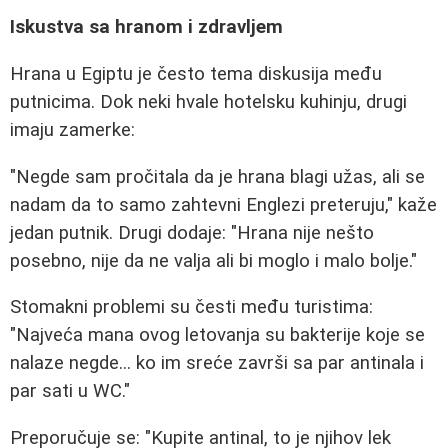
Iskustva sa hranom i zdravljem
Hrana u Egiptu je često tema diskusija među
putnicima. Dok neki hvale hotelsku kuhinju, drugi
imaju zamerke:
"Negde sam pročitala da je hrana blagi užas, ali se
nadam da to samo zahtevni Englezi preteruju," kaže
jedan putnik. Drugi dodaje: "Hrana nije nešto
posebno, nije da ne valja ali bi moglo i malo bolje."
Stomakni problemi su česti među turistima:
"Najveća mana ovog letovanja su bakterije koje se
nalaze negde... ko im sreće završi sa par antinala i
par sati u WC."
Preporučuje se: "Kupite antinal, to je njihov lek