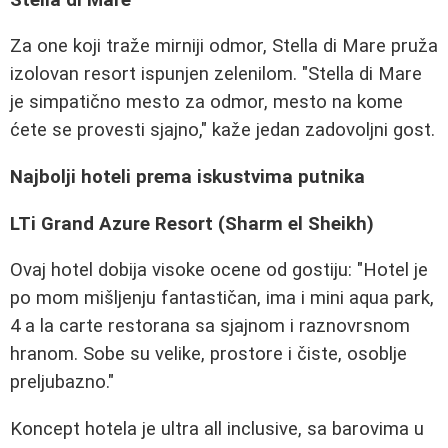
Za one koji traže mirniji odmor, Stella di Mare pruža
izolovan resort ispunjen zelenilom. "Stella di Mare
je simpatično mesto za odmor, mesto na kome
ćete se provesti sjajno," kaže jedan zadovoljni gost.
Najbolji hoteli prema iskustvima putnika
LTi Grand Azure Resort (Sharm el Sheikh)
Ovaj hotel dobija visoke ocene od gostiju: "Hotel je
po mom mišljenju fantastičan, ima i mini aqua park,
4 a la carte restorana sa sjajnom i raznovrsnom
hranom. Sobe su velike, prostore i čiste, osoblje
preljubazno."
Koncept hotela je ultra all inclusive, sa barovima u