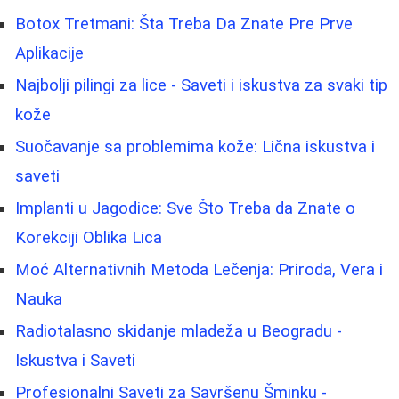
Botox Tretmani: Šta Treba Da Znate Pre Prve
Aplikacije
Najbolji pilingi za lice - Saveti i iskustva za svaki tip
kože
Suočavanje sa problemima kože: Lična iskustva i
saveti
Implanti u Jagodice: Sve Što Treba da Znate o
Korekciji Oblika Lica
Moć Alternativnih Metoda Lečenja: Priroda, Vera i
Nauka
Radiotalasno skidanje mladeža u Beogradu -
Iskustva i Saveti
Profesionalni Saveti za Savršenu Šminku -