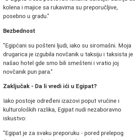
kolena i majice sa rukavima su preporučljive,
posebno u gradu."
Bezbednost
"Egipćani su pošteni ljudi, iako su siromašni. Moja
drugarica je izgubila novčanik u taksiju i taksista je
našao hotel gde smo bili smešteni i vratio joj
novčanik pun para."
Zaključak - Da li vredi ići u Egipat?
Iako postoje određeni izazovi poput vrućine i
kulturoloških razlika, Egipat nudi nezaboravno
iskustvo:
"Egipat je za svaku preporuku - pored prelepog