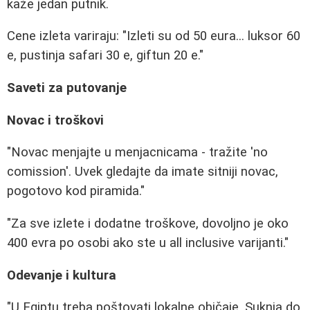
kaže jedan putnik.
Cene izleta variraju: "Izleti su od 50 eura... luksor 60
e, pustinja safari 30 e, giftun 20 e."
Saveti za putovanje
Novac i troškovi
"Novac menjajte u menjacnicama - tražite 'no
comission'. Uvek gledajte da imate sitniji novac,
pogotovo kod piramida."
"Za sve izlete i dodatne troškove, dovoljno je oko
400 evra po osobi ako ste u all inclusive varijanti."
Odevanje i kultura
"U Egiptu treba poštovati lokalne običaje. Suknja do