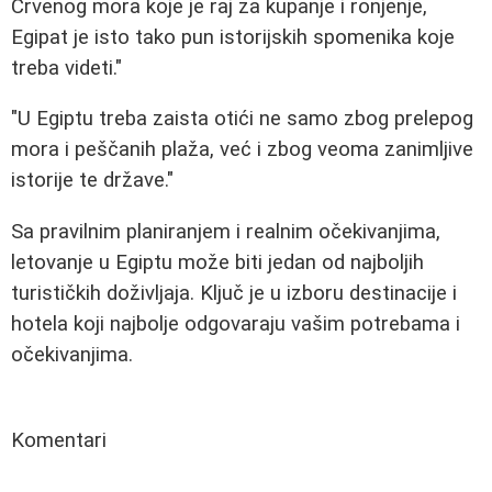
Crvenog mora koje je raj za kupanje i ronjenje,
Egipat je isto tako pun istorijskih spomenika koje
treba videti."
"U Egiptu treba zaista otići ne samo zbog prelepog
mora i peščanih plaža, već i zbog veoma zanimljive
istorije te države."
Sa pravilnim planiranjem i realnim očekivanjima,
letovanje u Egiptu može biti jedan od najboljih
turističkih doživljaja. Ključ je u izboru destinacije i
hotela koji najbolje odgovaraju vašim potrebama i
očekivanjima.
Komentari