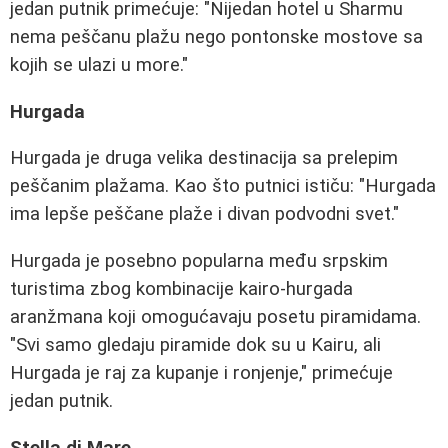
jedan putnik primećuje: "Nijedan hotel u Sharmu
nema peščanu plažu nego pontonske mostove sa
kojih se ulazi u more."
Hurgada
Hurgada je druga velika destinacija sa prelepim
peščanim plažama. Kao što putnici ističu: "Hurgada
ima lepše peščane plaže i divan podvodni svet."
Hurgada je posebno popularna među srpskim
turistima zbog kombinacije kairo-hurgada
aranžmana koji omogućavaju posetu piramidama.
"Svi samo gledaju piramide dok su u Kairu, ali
Hurgada je raj za kupanje i ronjenje," primećuje
jedan putnik.
Stella di Mare