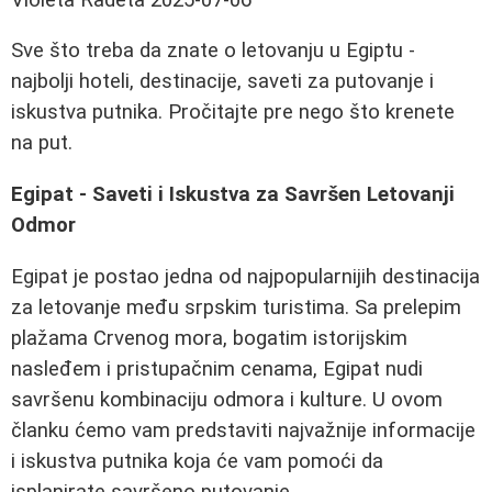
Sve što treba da znate o letovanju u Egiptu -
najbolji hoteli, destinacije, saveti za putovanje i
iskustva putnika. Pročitajte pre nego što krenete
na put.
Egipat - Saveti i Iskustva za Savršen Letovanji
Odmor
Egipat je postao jedna od najpopularnijih destinacija
za letovanje među srpskim turistima. Sa prelepim
plažama Crvenog mora, bogatim istorijskim
nasleđem i pristupačnim cenama, Egipat nudi
savršenu kombinaciju odmora i kulture. U ovom
članku ćemo vam predstaviti najvažnije informacije
i iskustva putnika koja će vam pomoći da
isplanirate savršeno putovanje.