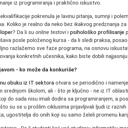
nanje iz programiranja i praktično iskustvo.
rekvalifikacije pokrenula je lavinu pitanja, sumnji i pol
. Koliko je realno da neko bez ikakvog predznanja za
eloper
? Da li su
online testovi
i
psihološko profilisanje
p
šava posle položenog kursa - da li sledi praksa, posao 
ljno razlažemo sve faze programa, na osnovu iskusta
ovanja konkretnih učesnika, kako biste dobili najjasnij
ijavom - ko može da konkuriše?
nu obuku iz IT sektora
otvara se periodično i namenj
rednjom školom, ali - što je ključno - ne iz IT oblasti.
oji do sada nisu imali dodira sa programiranjem, a pos
to su se u prošlim ciklusima prijavljivali ljudi iz raznih
a, ugostitelja do onih koji su samo želeli promenu kari