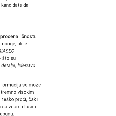
a kandidate da
procena ličnosti
.
 mnoge, ali je
RIASEC
o što su
detalje, liderstvo
i
 informacija se može
kstremno visokim
teško proći, čak i
ki sa veoma lošim
zabunu.