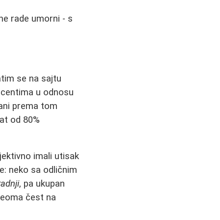
ne rade umorni - s
tim se na sajtu
procentima u odnosu
irani prema tom
tat od 80%
ektivno imali utisak
je: neko sa odličnim
adnji
, pa ukupan
veoma čest na