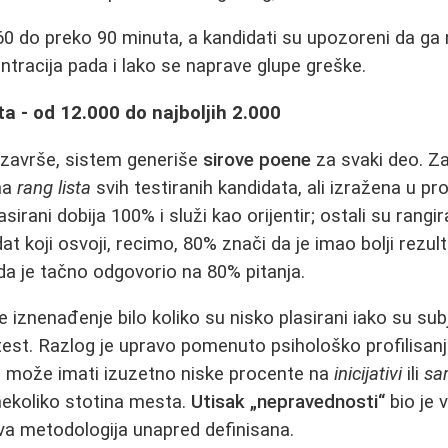
 60 do preko 90 minuta, a kandidati su upozoreni da ga 
ntracija pada i lako se naprave glupe greške.
sta - od 12.000 do najboljih 2.000
 završe, sistem generiše
sirove poene
za svaki deo. Za
ena
rang lista
svih testiranih kandidata, ali izražena u 
asirani dobija 100% i služi kao orijentir; ostali su rang
 koji osvoji, recimo, 80% znači da je imao bolji rezul
 i da je tačno odgovorio na 80% pitanja.
iznenađenje bilo koliko su nisko plasirani iako su subj
 test. Razlog je upravo pomenuto psihološko profilisan
e može imati izuzetno niske procente na
inicijativi
ili
sar
ekoliko stotina mesta.
Utisak „nepravednosti“
bio je 
kva metodologija unapred definisana.