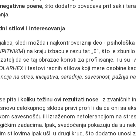
e
negativne poene
, što dodatno povećava pritisak i ter
nja.
dni stilovi i interesovanja
alica, sledi možda i najkontroverzniji deo -
psihološka 
UPITNIKM
) na kraju izbacuje rezultat „0“, što je zbunilo
telj da se taj obrazac koristi za profilisanje. Tu su i
POLARHEX
i testovi radnih stilova koji mere osobine ka
cija na stres, inicijativa, saradnja, savesnost, pažnja na 
se pitali
koliku težinu ovi rezultati nose
. Iz zvaničnih
 osnovu celokupnog sklopa pravi profil i da će oni sa e
om savesnošću ili izraženom netolerancijom na stres 
a logičkim zadacima. Ipak, svedočenja pokazuju da su ne
im stilovima ipak ušli u drugi krug, što dodatno unosi 