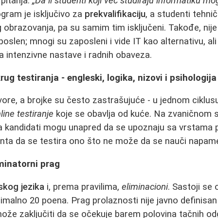
pitanja:
„Da li studenti koji već studiraju informatiku m
ogram je isključivo za
prekvalifikaciju
, a studenti tehni
 obrazovanja, pa su samim tim isključeni. Takođe, ni
slen; mnogi su zaposleni i vide IT kao alternativu, ali 
a intenzivne nastave i radnih obaveza.
rug testiranja - engleski, logika, nizovi i psihologija
ore, a brojke su često zastrašujuće - u jednom ciklusu pr
line testiranje
koje se obavlja od kuće. Na zvaničnom s
a kandidati mogu unapred da se upoznaju sa vrstama pi
enta da se testira ono što ne može da se nauči napame
iminatorni prag
skog jezika
i, prema pravilima,
eliminacioni
. Sastoji se 
simalno 20 poena. Prag prolaznosti nije javno definisan
 može zaključiti da se očekuje barem polovina tačnih od