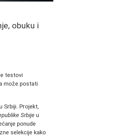
nje, obuku i
že testovi
sta može postati
Srbiji. Projekt,
publike Srbije
u
ovećanje ponude
ozne selekcije kako