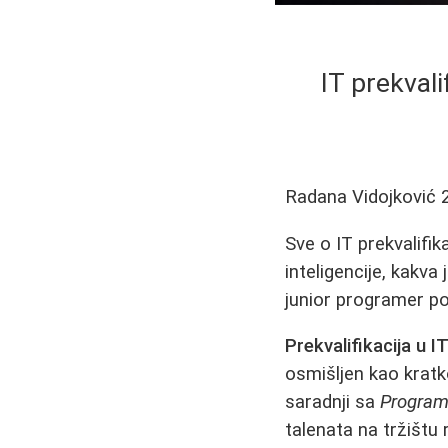
IT prekvali
Radana Vidojković
Sve o IT prekvalifika
inteligencije, kakva
junior programer po
Prekvalifikacija u I
osmišljen kao kratk
saradnji sa
Program
talenata na tržištu 