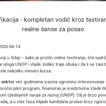
fikacija - kompletan vodič kroz testira
realne šanse za posao
2026-06-14
ciji u Srbiji – kako je prošlo online testiranje, šta sadr
 je uloga UNDP i vlade, koliko traje obuka i da li se zai
sle nekoliko meseci kursa.
T sektor
već godinama izaziva ogromno interesovanje u 
oročni pilot program, finansiran je sredstvima
Vlade Re
om Ujedinjenih nacija za razvoj (UNDP)
. Cilj je brzo p
rada, a u više faza hiljade kandidata prolazi kroz rigor