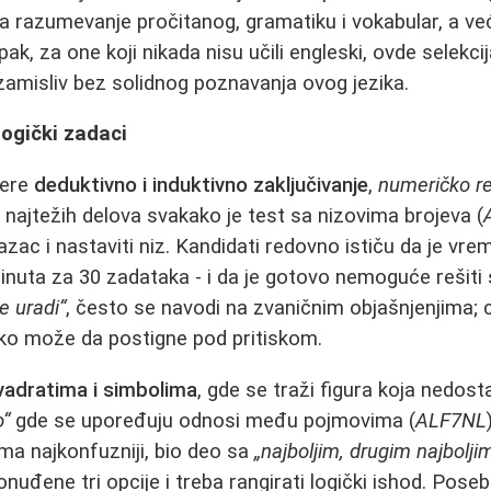
 razumevanje pročitanog, gramatiku i vokabular, a ve
Ipak, za one koji nikada nisu učili engleski, ovde selekcij
zamisliv bez solidnog poznavanja ovog jezika.
logički zadaci
mere
deduktivno i induktivno zaključivanje
,
numeričko r
 najtežih delova svakako je test sa nizovima brojeva (
azac i nastaviti niz. Kandidati redovno ističu da je vr
inuta za 30 zadataka - i da je gotovo nemoguće rešiti
e uradi“
, često se navodi na zvaničnim objašnjenjima; cil
ko može da postigne pod pritiskom.
vadratima i simbolima
, gde se traži figura koja nedosta
o“
gde se upoređuju odnosi među pojmovima (
ALF7NL
ima najkonfuzniji, bio deo sa
„najboljim, drugim najbolji
onuđene tri opcije i treba rangirati logički ishod. Pose