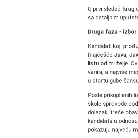
U prvi sledeći krug 
sa detaljnim uputst
Druga faza - izbor 
Kandidati koji prođu
(najčešće
Java, Jav
listu od tri želje
. O
varira, a najviše m
u startu gube šansu
Posle prikupljenih li
škole sprovode doda
dolazak, treće obavl
kandidata u odnosu 
pokazuju najveću mo