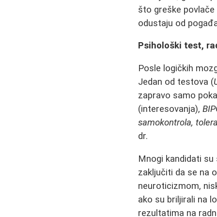
što greške povlač
odustaju od pogađa
Psihološki test, ra
Posle logičkih mozg
Jedan od testova (
zapravo samo pokaza
(interesovanja),
BI
samokontrola, toleran
dr.
Mnogi kandidati su 
zaključiti da se na
neuroticizmom, nisk
ako su briljirali n
rezultatima na radn