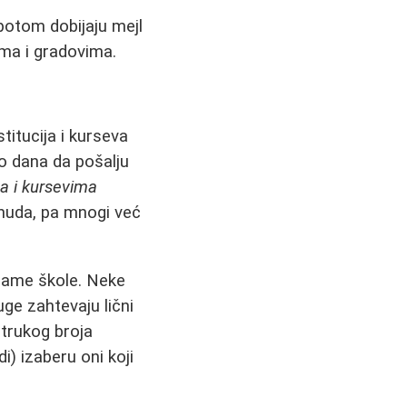
potom dobijaju mejl
ima i gradovima.
titucija i kurseva
ko dana da pošalju
a i kursevima
onuda, pa mnogi već
same škole. Neke
uge zahtevaju lični
strukog broja
) izaberu oni koji