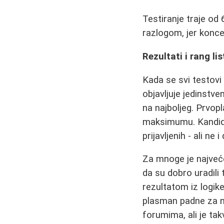
Testiranje traje od
razlogom, jer konce
Rezultati i rang li
Kada se svi testovi
objavljuje jedinstv
na najboljeg. Prvopl
maksimumu. Kandidat
prijavljenih - ali ne
Za mnoge je najveće 
da su dobro uradili
rezultatom iz logik
plasman padne za n
forumima, ali je ta