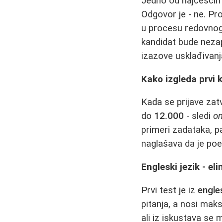
Jedno od najčešćih 
Odgovor je - ne. Pr
u procesu redovnog
kandidat bude nezapo
izazove usklađivanj
Kako izgleda prvi k
Kada se prijave zatv
do
12.000
- sledi
on
primeri zadataka, p
naglašava da je po
Engleski jezik - el
Prvi test je iz
engle
pitanja, a nosi mak
ali iz iskustava se