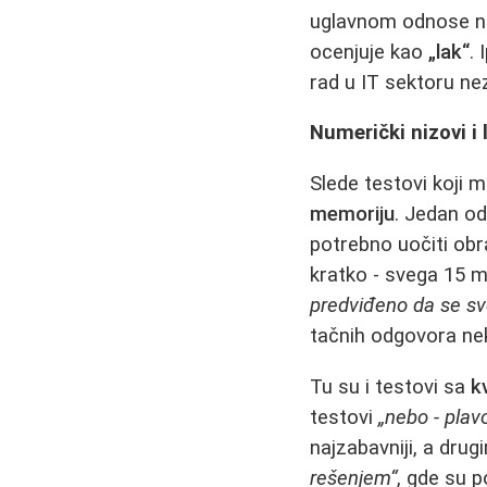
uglavnom odnose na
ocenjuje kao
„lak“
. 
rad u IT sektoru ne
Numerički nizovi i 
Slede testovi koji 
memoriju
. Jedan od
potrebno uočiti obr
kratko - svega 15 m
predviđeno da se sv
tačnih odgovora ne
Tu su i testovi sa
k
testovi
„nebo - plav
najzabavniji, a drug
rešenjem“
, gde su p