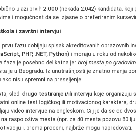
obično ulazi prvih
2.000
(nekada 2.042) kandidata, koji 
vima i mogućnost da se izjasne o preferiranim kursev
škola i završni intervjui
 prvu fazu dobijaju spisak akreditovanih obrazovnih ins
aScript, PHP, .NET, Python
) i moraju u roku od nekoli
va faza je posebno delikatna jer
broj mesta po gradovim
esta je u Beogradu. Iz unutrašnjosti je znatno manja p
 ako nisu spremni na preseljenje.
sta, sledi
drugo testiranje i/ili intervju
koje organizuju 
tni online test logičkog ili motivacionog karaktera, dr
jaju video intervjue na engleskom. Cilj je da se od dvo
na raspoloživa mesta (npr. za 40 mesta pozovu 80 ljudi
tivaciju i, prema proceni, najbrže mogu napredovati.