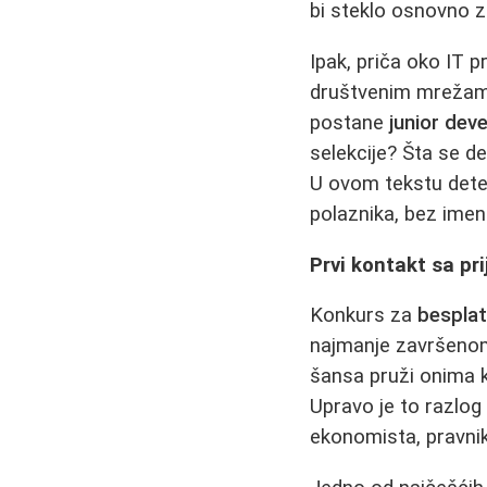
bi steklo osnovno z
Ipak, priča oko IT p
društvenim mrežama
postane
junior dev
selekcije? Šta se de
U ovom tekstu dete
polaznika, bez imen
Prvi kontakt sa pr
Konkurs za
besplat
najmanje završenom s
šansa pruži onima k
Upravo je to razlog š
ekonomista, pravnik