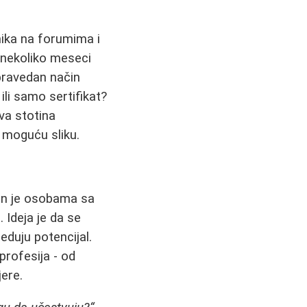
emika na forumima i
 nekoliko meseci
ravedan način
ili samo sertifikat?
va stotina
u moguću sliku.
en je osobama sa
 Ideja je da se
eduju potencijal.
 profesija - od
jere.