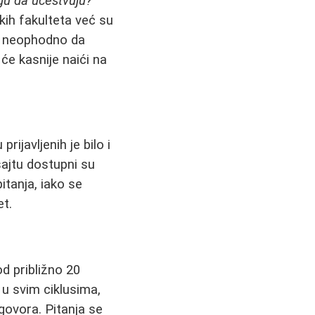
ogu da učestvuju?“
čkih fakulteta već su
je neophodno da
će kasnije naići na
ijavljenih je bilo i
ajtu dostupni su
tanja, iako se
t.
od približno 20
 u svim ciklusima,
govora. Pitanja se