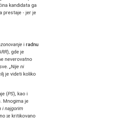
ćina kandidata ga
a prestaje - jer je
ezonovanje
i
radnu
ARR
), gde je
eme neverovatno
 sve.
„Nije ni
j je videti koliko
je (
PS
), kao i
). Mnogima je
m i najgorim
bno je kritikovano