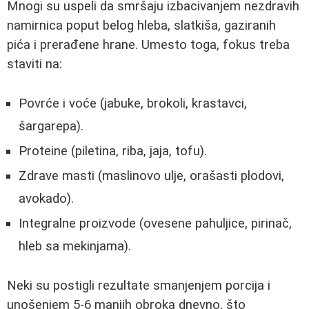
Mnogi su uspeli da smršaju izbacivanjem nezdravih
namirnica poput belog hleba, slatkiša, gaziranih
pića i prerađene hrane. Umesto toga, fokus treba
staviti na:
Povrće i voće (jabuke, brokoli, krastavci,
šargarepa).
Proteine (piletina, riba, jaja, tofu).
Zdrave masti (maslinovo ulje, orašasti plodovi,
avokado).
Integralne proizvode (ovesene pahuljice, pirinač,
hleb sa mekinjama).
Neki su postigli rezultate smanjenjem porcija i
unošenjem 5-6 manjih obroka dnevno, što