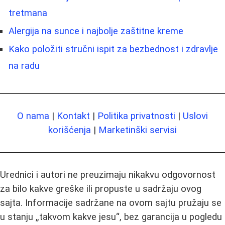
tretmana
Alergija na sunce i najbolje zaštitne kreme
Kako položiti stručni ispit za bezbednost i zdravlje
na radu
O nama
|
Kontakt
|
Politika privatnosti
|
Uslovi
korišćenja
|
Marketinški servisi
Urednici i autori ne preuzimaju nikakvu odgovornost
za bilo kakve greške ili propuste u sadržaju ovog
sajta. Informacije sadržane na ovom sajtu pružaju se
u stanju „takvom kakve jesu“, bez garancija u pogledu