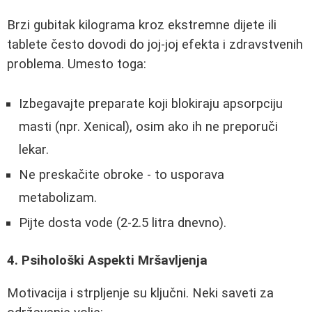
Brzi gubitak kilograma kroz ekstremne dijete ili
tablete često dovodi do joj-joj efekta i zdravstvenih
problema. Umesto toga:
Izbegavajte preparate koji blokiraju apsorpciju
masti (npr. Xenical), osim ako ih ne preporuči
lekar.
Ne preskačite obroke - to usporava
metabolizam.
Pijte dosta vode (2-2.5 litra dnevno).
4. Psihološki Aspekti Mršavljenja
Motivacija i strpljenje su ključni. Neki saveti za