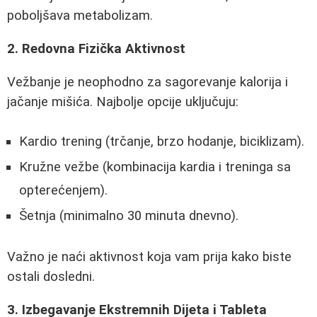
poboljšava metabolizam.
2. Redovna Fizička Aktivnost
Vežbanje je neophodno za sagorevanje kalorija i
jačanje mišića. Najbolje opcije uključuju:
Kardio trening (trčanje, brzo hodanje, biciklizam).
Kružne vežbe (kombinacija kardia i treninga sa
opterećenjem).
Šetnja (minimalno 30 minuta dnevno).
Važno je naći aktivnost koja vam prija kako biste
ostali dosledni.
3. Izbegavanje Ekstremnih Dijeta i Tableta