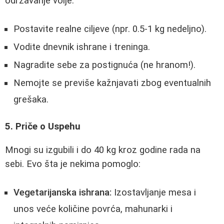
održavanje volje:
Postavite realne ciljeve (npr. 0.5-1 kg nedeljno).
Vodite dnevnik ishrane i treninga.
Nagradite sebe za postignuća (ne hranom!).
Nemojte se previše kažnjavati zbog eventualnih
grešaka.
5. Priče o Uspehu
Mnogi su izgubili i do 40 kg kroz godine rada na
sebi. Evo šta je nekima pomoglo:
Vegetarijanska ishrana:
Izostavljanje mesa i
unos veće količine povrća, mahunarki i