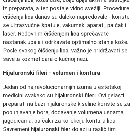
iz preparata, a ten postaje vidno svežiji. Procedure
čišćenja lica
danas su daleko napredovale - koriste
se ultrazvučne špatule, vakumski aparati, pa čak i
laser. Redovnim
čišćenjem lica
sprečavate
nastanak upala i održavate optimalno stanje kože.
Posle svakog
čišćenju lica
, važno je pridržavati se
saveta kozmetičara o kućnoj nezi.
Hijaluronski fileri - volumen i kontura
Jedan od najrevolucionarnijih izuma u estetskoj
medicini svakako su
hijaluronski fileri
. Ovi gelasti
preparati na bazi hijaluronske kiseline koriste se za
popunjavanje bora, dodavanje volumena usnama,
jagodicama, pa čak i za korekciju kontura lica.
Savremeni
hijaluronski filer
dolazi u različitim