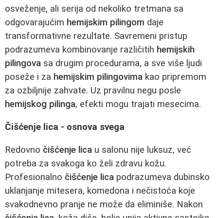
osveženje, ali serija od nekoliko tretmana sa
odgovarajućim
hemijskim pilingom
daje
transformativne rezultate. Savremeni pristup
podrazumeva kombinovanje različitih
hemijskih
pilingova
sa drugim procedurama, a sve više ljudi
poseže i za
hemijskim pilingovima
kao pripremom
za ozbiljnije zahvate. Uz pravilnu negu posle
hemijskog pilinga
, efekti mogu trajati mesecima.
Čišćenje lica - osnova svega
Redovno
čišćenje lica
u salonu nije luksuz, već
potreba za svakoga ko želi zdravu kožu.
Profesionalno
čišćenje lica
podrazumeva dubinsko
uklanjanje mitesera, komedona i nečistoća koje
svakodnevno pranje ne može da eliminiše. Nakon
čišćenja lica
, koža diše, bolje upija aktivne sastojke