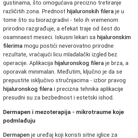
gustinama, što omogućava precizno tretiranje
različitih zona. Prednost
hijaluronskih filera
je u
tome što su biorazgradivi - telo ih vremenom
prirodno razgrađuje, a efekat traje od šest do
osamnaest meseci. Iskusni lekari sa
hijaluronskim
filerima
mogu postići neverovatno prirodne
rezultate, vraćajući licu mladalački izgled bez
operacije. Aplikacija
hijaluronskog filera
je brza, a
oporavak minimalan. Međutim, ključno je da se
prepustite isključivo stručnjacima - izbor pravog
hijaluronskog filera
i precizna tehnika aplikacije
presudni su za bezbednost i estetski ishod.
Dermapen i mezoterapija - mikrotraume koje
podmlađuju
Dermapen
je uređaj koji koristi sitne iglice za