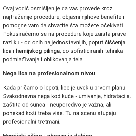
Ovaj vodič osmišljen je da vas provede kroz
najtraženije procedure, objasni njihove benefite i
pomogne vam da shvatite šta možete očekivati.
Fokusiraćemo se na procedure koje zaista prave
razliku - od onih najjednostavnijih, poput
čišćenja
lica
i
hemijskog pilinga
, do sofisticiranih tehnika
podmlađivanja i oblikovanja tela.
Nega lica na profesionalnom nivou
Kada pričamo o lepoti, lice je uvek u prvom planu.
Svakodnevna nega kod kuće - umivanje, hidratacija,
zaštita od sunca - neuporedivo je važna, ali
ponekad koži treba više. Tu na scenu stupaju
profesionalni tretmani.
Hemijski piling - obnova iz dubine