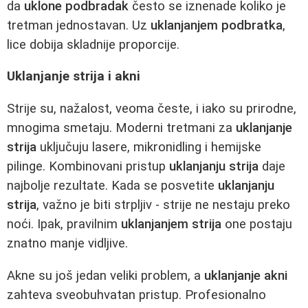
da
uklone podbradak
često se iznenade koliko je
tretman jednostavan. Uz
uklanjanjem podbratka
,
lice dobija skladnije proporcije.
Uklanjanje strija i akni
Strije su, nažalost, veoma česte, i iako su prirodne,
mnogima smetaju. Moderni tretmani za
uklanjanje
strija
uključuju lasere, mikronidling i hemijske
pilinge. Kombinovani pristup
uklanjanju strija
daje
najbolje rezultate. Kada se posvetite
uklanjanju
strija
, važno je biti strpljiv - strije ne nestaju preko
noći. Ipak, pravilnim
uklanjanjem strija
one postaju
znatno manje vidljive.
Akne su još jedan veliki problem, a
uklanjanje akni
zahteva sveobuhvatan pristup. Profesionalno