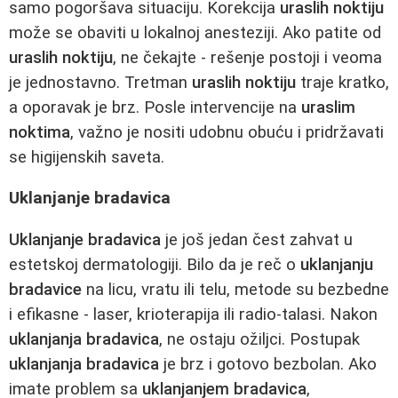
samo pogoršava situaciju. Korekcija
uraslih noktiju
može se obaviti u lokalnoj anesteziji. Ako patite od
uraslih noktiju
, ne čekajte - rešenje postoji i veoma
je jednostavno. Tretman
uraslih noktiju
traje kratko,
a oporavak je brz. Posle intervencije na
uraslim
noktima
, važno je nositi udobnu obuću i pridržavati
se higijenskih saveta.
Uklanjanje bradavica
Uklanjanje bradavica
je još jedan čest zahvat u
estetskoj dermatologiji. Bilo da je reč o
uklanjanju
bradavice
na licu, vratu ili telu, metode su bezbedne
i efikasne - laser, krioterapija ili radio-talasi. Nakon
uklanjanja bradavica
, ne ostaju ožiljci. Postupak
uklanjanja bradavica
je brz i gotovo bezbolan. Ako
imate problem sa
uklanjanjem bradavica
,