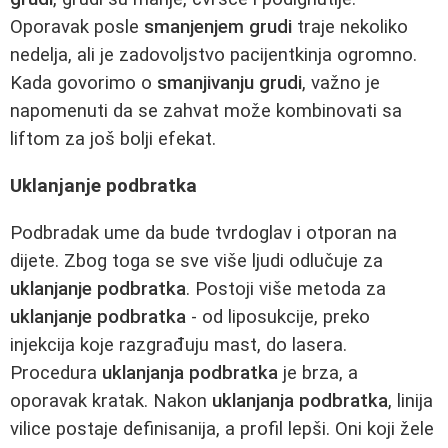
Oporavak posle
smanjenjem grudi
traje nekoliko
nedelja, ali je zadovoljstvo pacijentkinja ogromno.
Kada govorimo o
smanjivanju grudi
, važno je
napomenuti da se zahvat može kombinovati sa
liftom za još bolji efekat.
Uklanjanje podbratka
Podbradak ume da bude tvrdoglav i otporan na
dijete. Zbog toga se sve više ljudi odlučuje za
uklanjanje podbratka
. Postoji više metoda za
uklanjanje podbratka
- od liposukcije, preko
injekcija koje razgrađuju mast, do lasera.
Procedura
uklanjanja podbratka
je brza, a
oporavak kratak. Nakon
uklanjanja podbratka
, linija
vilice postaje definisanija, a profil lepši. Oni koji žele