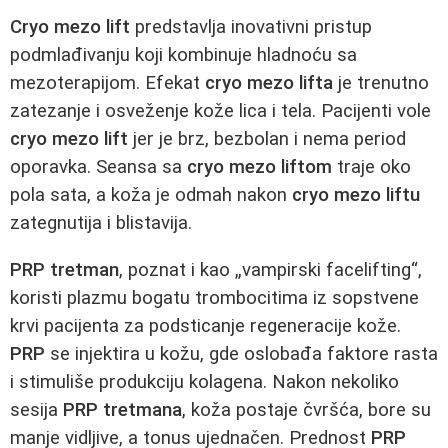
Cryo mezo lift
predstavlja inovativni pristup
podmlađivanju koji kombinuje hladnoću sa
mezoterapijom. Efekat
cryo mezo lifta
je trenutno
zatezanje i osveženje kože lica i tela. Pacijenti vole
cryo mezo lift
jer je brz, bezbolan i nema period
oporavka. Seansa sa
cryo mezo liftom
traje oko
pola sata, a koža je odmah nakon
cryo mezo liftu
zategnutija i blistavija.
PRP tretman
, poznat i kao „vampirski facelifting“,
koristi plazmu bogatu trombocitima iz sopstvene
krvi pacijenta za podsticanje regeneracije kože.
PRP
se injektira u kožu, gde oslobađa faktore rasta
i stimuliše produkciju kolagena. Nakon nekoliko
sesija
PRP tretmana
, koža postaje čvršća, bore su
manje vidljive, a tonus ujednačen. Prednost
PRP