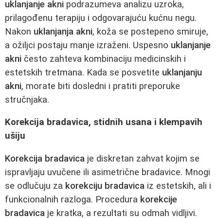
uklanjanje akni
podrazumeva analizu uzroka,
prilagođenu terapiju i odgovarajuću kućnu negu.
Nakon
uklanjanja akni
, koža se postepeno smiruje,
a ožiljci postaju manje izraženi. Uspesno
uklanjanje
akni
često zahteva kombinaciju medicinskih i
estetskih tretmana. Kada se posvetite
uklanjanju
akni
, morate biti dosledni i pratiti preporuke
stručnjaka.
Korekcija bradavica, stidnih usana i klempavih
ušiju
Korekcija bradavica
je diskretan zahvat kojim se
ispravljaju uvučene ili asimetrične bradavice. Mnogi
se odlučuju za
korekciju bradavica
iz estetskih, ali i
funkcionalnih razloga. Procedura
korekcije
bradavica
je kratka, a rezultati su odmah vidljivi.