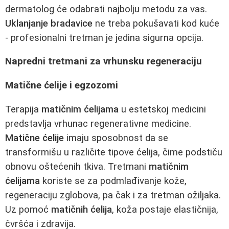
dermatolog će odabrati najbolju metodu za vas.
Uklanjanje bradavice
ne treba pokušavati kod kuće
- profesionalni tretman je jedina sigurna opcija.
Napredni tretmani za vrhunsku regeneraciju
Matične ćelije i egzozomi
Terapija
matičnim ćelijama
u estetskoj medicini
predstavlja vrhunac regenerativne medicine.
Matične ćelije
imaju sposobnost da se
transformišu u različite tipove ćelija, čime podstiču
obnovu oštećenih tkiva. Tretmani
matičnim
ćelijama
koriste se za podmlađivanje kože,
regeneraciju zglobova, pa čak i za tretman ožiljaka.
Uz pomoć
matičnih ćelija
, koža postaje elastičnija,
čvršća i zdravija.