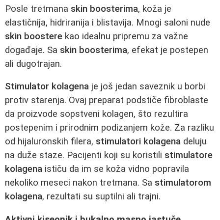
Posle tretmana
skin boosterima
, koža je
elastičnija, hidriranija i blistavija. Mnogi saloni nude
skin boostere
kao idealnu pripremu za važne
događaje. Sa
skin boosterima
, efekat je postepen
ali dugotrajan.
Stimulator kolagena
je još jedan saveznik u borbi
protiv starenja. Ovaj preparat podstiče fibroblaste
da proizvode sopstveni kolagen, što rezultira
postepenim i prirodnim podizanjem kože. Za razliku
od hijaluronskih filera,
stimulatori kolagena
deluju
na duže staze. Pacijenti koji su koristili
stimulatore
kolagena
ističu da im se koža vidno popravila
nekoliko meseci nakon tretmana. Sa
stimulatorom
kolagena
, rezultati su suptilni ali trajni.
Aktivni kiseonik i bukalno masno jastuče