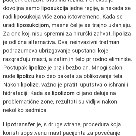
dovoljna samo
liposukcija
jedne regije, a nekada se
radi
liposukcija
više zona istovremeno. Kada se
uradi
liposukcijom
, masne ćelije se trajno uklanjaju.
Za one koji nisu spremni za hirurški zahvat,
lipoliza
je odlična alternativa. Ovaj neinvazivni tretman
podrazumeva ubrizgavanje supstanci koje
razgrađuju masti, a zatim ih telo prirodno eliminiše.
Postupak
lipolize
je brz i bezbolan. Mnogi saloni
nude
lipolizu
kao deo paketa za oblikovanje tela.
Nakon
lipolize
, važno je pratiti uputstva o ishrani i
hidrataciji. Kada se
lipolizom
ciljano deluje na
problematične zone, rezultati su vidljivi nakon
nekoliko sedmica.
Lipotransfer
je, s druge strane, procedura koja
koristi sopstvenu mast pacijenta za povećanje