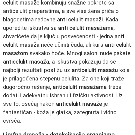
celulit masaže
kombinuju snažne pokrete sa
anticelulit preparatima, a sve više žena priča o
blagodetima redovne
anti celulit masaži
. Kada
uporedite iskustva sa
anti celulit masažama
,
shvatićete da je ključ u posvećenosti - jedna
anti
celulit masaža
neće učiniti čuda, ali kurs
anti celulit
masažom
svakako hoće. Mnogi saloni nude pakete
anticelulit masaža
, a iskustva pokazuju da se
najbolji rezultati postižu uz
anticelulit masažu
koja
je prilagođena stepenu celulita. Za one koji traže
dugoročno rešenje,
anticelulit masažama
treba
dodati i adekvatnu ishranu i fizičku aktivnost. Uz
sve to, osećaj nakon
anticelulit masaže
je
fantastičan - koža je glatka, zategnuta i vidno
čvršća.
Limfna drenaža - detoksikacija organizma