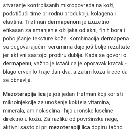
stvaranje kontrolisanih mikropovreda na koži,
podstičući time prirodnu produkciju kolagena i
elastina. Tretman
dermapenom
je izuzetno
efikasan za smanjenje ožiljaka od akni, finih bora i
poboljšanje teksture kože. Kombinacija
dermapena
sa odgovarajućim serumima daje još bolje rezultate
jer aktivni sastojci prodiru dublje. Kada se govori o
dermapenu
, važno je istaći da je oporavak kratak -
blago crvenilo traje dan-dva, a zatim koža kreće da
se obnavlja.
Mezoterapija lica
je još jedan tretman koji koristi
mikroinjekcije za unošenje koktela vitamina,
minerala, aminokiselina i hijaluronske kiseline
direktno u kožu. Za razliku od površinske nege,
aktivni sastojci pri
mezoterapiji lica
dopiru tačno