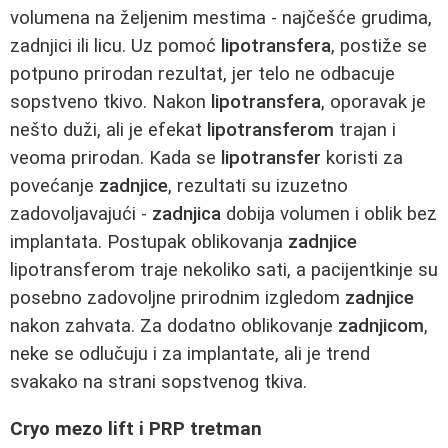
volumena na željenim mestima - najčešće grudima,
zadnjici ili licu. Uz pomoć
lipotransfera
, postiže se
potpuno prirodan rezultat, jer telo ne odbacuje
sopstveno tkivo. Nakon
lipotransfera
, oporavak je
nešto duži, ali je efekat
lipotransferom
trajan i
veoma prirodan. Kada se
lipotransfer
koristi za
povećanje
zadnjice
, rezultati su izuzetno
zadovoljavajući -
zadnjica
dobija volumen i oblik bez
implantata. Postupak oblikovanja
zadnjice
lipotransferom traje nekoliko sati, a pacijentkinje su
posebno zadovoljne prirodnim izgledom
zadnjice
nakon zahvata. Za dodatno oblikovanje
zadnjicom
,
neke se odlučuju i za implantate, ali je trend
svakako na strani sopstvenog tkiva.
Cryo mezo lift i PRP tretman