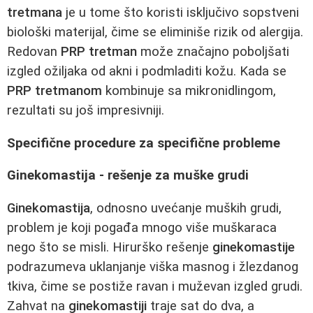
tretmana
je u tome što koristi isključivo sopstveni
biološki materijal, čime se eliminiše rizik od alergija.
Redovan
PRP tretman
može značajno poboljšati
izgled ožiljaka od akni i podmladiti kožu. Kada se
PRP tretmanom
kombinuje sa mikronidlingom,
rezultati su još impresivniji.
Specifične procedure za specifične probleme
Ginekomastija - rešenje za muške grudi
Ginekomastija
, odnosno uvećanje muških grudi,
problem je koji pogađa mnogo više muškaraca
nego što se misli. Hirurško rešenje
ginekomastije
podrazumeva uklanjanje viška masnog i žlezdanog
tkiva, čime se postiže ravan i muževan izgled grudi.
Zahvat na
ginekomastiji
traje sat do dva, a