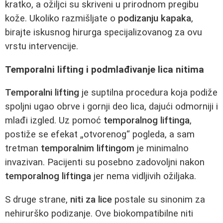
kratko, a ožiljci su skriveni u prirodnom pregibu
kože. Ukoliko razmišljate o
podizanju kapaka
,
birajte iskusnog hirurga specijalizovanog za ovu
vrstu intervencije.
Temporalni lifting i podmlađivanje lica nitima
Temporalni lifting
je suptilna procedura koja podiže
spoljni ugao obrve i gornji deo lica, dajući odmorniji i
mlađi izgled. Uz pomoć
temporalnog liftinga
,
postiže se efekat „otvorenog“ pogleda, a sam
tretman
temporalnim liftingom
je minimalno
invazivan. Pacijenti su posebno zadovoljni nakon
temporalnog liftinga
jer nema vidljivih ožiljaka.
S druge strane,
niti za lice
postale su sinonim za
nehirurško podizanje. Ove biokompatibilne niti