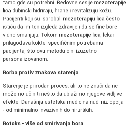
tamo gde su potrebni. Redovne sesije
mezoterapije
lica
dubinski hidriraju, hrane i revitalizuju kožu.
Pacijenti koji su isprobali
mezoterapiju lica
često
ističu da im ten izgleda zdravije i da se fine bore
vidno smanjuju. Tokom
mezoterapije lica
, lekar
prilagođava koktel specifičnim potrebama
pacijenta, što ovu metodu čini izuzetno
personalizovanom.
Borba protiv znakova starenja
Starenje je prirodan proces, ali to ne znači da ne
možemo učiniti nešto da ublažimo njegove vidljive
efekte. Današnja estetska medicina nudi niz opcija
- od minimalno invazivnih do hirurških.
Botoks - više od smirivanja bora