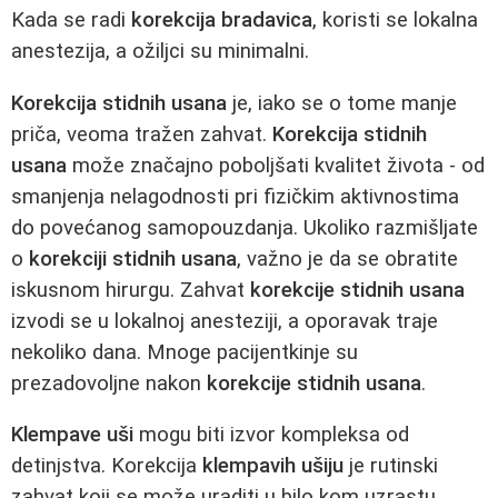
Kada se radi
korekcija bradavica
, koristi se lokalna
anestezija, a ožiljci su minimalni.
Korekcija stidnih usana
je, iako se o tome manje
priča, veoma tražen zahvat.
Korekcija stidnih
usana
može značajno poboljšati kvalitet života - od
smanjenja nelagodnosti pri fizičkim aktivnostima
do povećanog samopouzdanja. Ukoliko razmišljate
o
korekciji stidnih usana
, važno je da se obratite
iskusnom hirurgu. Zahvat
korekcije stidnih usana
izvodi se u lokalnoj anesteziji, a oporavak traje
nekoliko dana. Mnoge pacijentkinje su
prezadovoljne nakon
korekcije stidnih usana
.
Klempave uši
mogu biti izvor kompleksa od
detinjstva. Korekcija
klempavih ušiju
je rutinski
zahvat koji se može uraditi u bilo kom uzrastu.