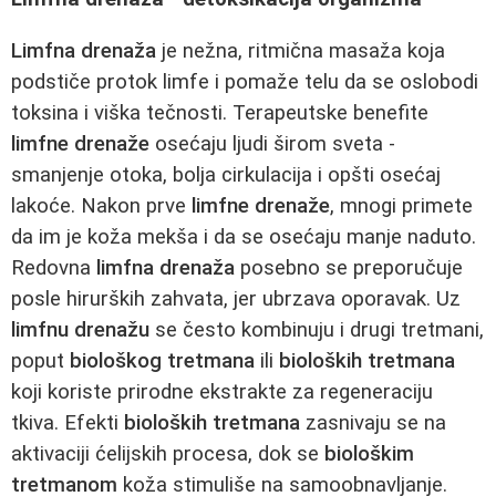
Limfna drenaža
je nežna, ritmična masaža koja
podstiče protok limfe i pomaže telu da se oslobodi
toksina i viška tečnosti. Terapeutske benefite
limfne drenaže
osećaju ljudi širom sveta -
smanjenje otoka, bolja cirkulacija i opšti osećaj
lakoće. Nakon prve
limfne drenaže
, mnogi primete
da im je koža mekša i da se osećaju manje naduto.
Redovna
limfna drenaža
posebno se preporučuje
posle hirurških zahvata, jer ubrzava oporavak. Uz
limfnu drenažu
se često kombinuju i drugi tretmani,
poput
biološkog tretmana
ili
bioloških tretmana
koji koriste prirodne ekstrakte za regeneraciju
tkiva. Efekti
bioloških tretmana
zasnivaju se na
aktivaciji ćelijskih procesa, dok se
biološkim
tretmanom
koža stimuliše na samoobnavljanje.