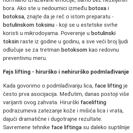
bora. Ako ste u nedoumici između
botoxa
i
botoksa
, znajte da je reč o istom preparatu -
botulinskom toksinu
- koji se u estetske svrhe
koristi u mikrodoyama. Poverenje u
botulinski
toksin
raste iz godine u godinu, a sve veći broj ljudi
odlučuje se za tretman
botoksom
kao redovnu
preventivnu meru.
Fejs lifting - hirurško i nehirurško podmlađivanje
Kada govorimo o podmlađivanju lica,
face lifting
je
često prva asocijacija. Međutim, danas postoji više
varijanti ovog zahvata. Hirurški
facelifting
podrazumeva zatezanje kože i mišića lica i vrata,
dajući dramatične i dugotrajne rezultate.
Savremene tehnike
face liftinga
su daleko suptilnije