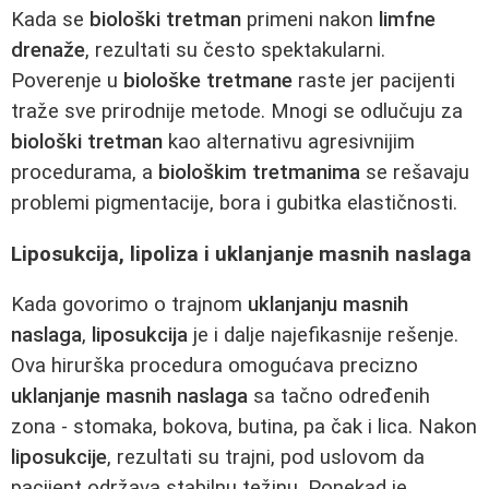
Kada se
biološki tretman
primeni nakon
limfne
drenaže
, rezultati su često spektakularni.
Poverenje u
biološke tretmane
raste jer pacijenti
traže sve prirodnije metode. Mnogi se odlučuju za
biološki tretman
kao alternativu agresivnijim
procedurama, a
biološkim tretmanima
se rešavaju
problemi pigmentacije, bora i gubitka elastičnosti.
Liposukcija, lipoliza i uklanjanje masnih naslaga
Kada govorimo o trajnom
uklanjanju masnih
naslaga
,
liposukcija
je i dalje najefikasnije rešenje.
Ova hirurška procedura omogućava precizno
uklanjanje masnih naslaga
sa tačno određenih
zona - stomaka, bokova, butina, pa čak i lica. Nakon
liposukcije
, rezultati su trajni, pod uslovom da
pacijent održava stabilnu težinu. Ponekad je