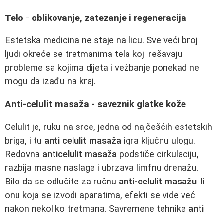
Telo - oblikovanje, zatezanje i regeneracija
Estetska medicina ne staje na licu. Sve veći broj
ljudi okreće se tretmanima tela koji rešavaju
probleme sa kojima dijeta i vežbanje ponekad ne
mogu da izađu na kraj.
Anti-celulit masaža - saveznik glatke kože
Celulit je, ruku na srce, jedna od najčešćih estetskih
briga, i tu
anti celulit masaža
igra ključnu ulogu.
Redovna
anticelulit masaža
podstiče cirkulaciju,
razbija masne naslage i ubrzava limfnu drenažu.
Bilo da se odlučite za ručnu
anti-celulit masažu
ili
onu koja se izvodi aparatima, efekti se vide već
nakon nekoliko tretmana. Savremene tehnike
anti