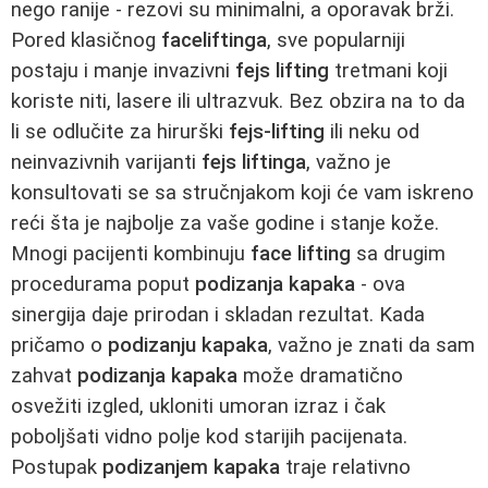
nego ranije - rezovi su minimalni, a oporavak brži.
Pored klasičnog
faceliftinga
, sve popularniji
postaju i manje invazivni
fejs lifting
tretmani koji
koriste niti, lasere ili ultrazvuk. Bez obzira na to da
li se odlučite za hirurški
fejs-lifting
ili neku od
neinvazivnih varijanti
fejs liftinga
, važno je
konsultovati se sa stručnjakom koji će vam iskreno
reći šta je najbolje za vaše godine i stanje kože.
Mnogi pacijenti kombinuju
face lifting
sa drugim
procedurama poput
podizanja kapaka
- ova
sinergija daje prirodan i skladan rezultat. Kada
pričamo o
podizanju kapaka
, važno je znati da sam
zahvat
podizanja kapaka
može dramatično
osvežiti izgled, ukloniti umoran izraz i čak
poboljšati vidno polje kod starijih pacijenata.
Postupak
podizanjem kapaka
traje relativno