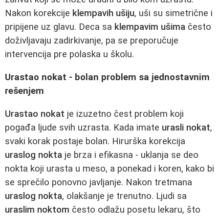
Nakon korekcije
klempavih ušiju
, uši su simetrične i
pripijene uz glavu. Deca sa
klempavim ušima
često
doživljavaju zadirkivanje, pa se preporučuje
intervencija pre polaska u školu.
Urastao nokat - bolan problem sa jednostavnim
rešenjem
Urastao nokat
je izuzetno čest problem koji
pogađa ljude svih uzrasta. Kada imate
urasli nokat
,
svaki korak postaje bolan. Hirurška korekcija
uraslog nokta
je brza i efikasna - uklanja se deo
nokta koji urasta u meso, a ponekad i koren, kako bi
se sprečilo ponovno javljanje. Nakon tretmana
uraslog nokta
, olakšanje je trenutno. Ljudi sa
uraslim noktom
često odlažu posetu lekaru, što