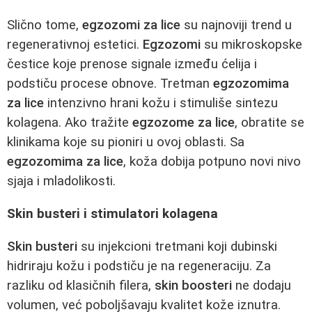
Slično tome,
egzozomi za lice
su najnoviji trend u
regenerativnoj estetici.
Egzozomi
su mikroskopske
čestice koje prenose signale između ćelija i
podstiču procese obnove. Tretman
egzozomima
za lice
intenzivno hrani kožu i stimuliše sintezu
kolagena. Ako tražite
egzozome za lice
, obratite se
klinikama koje su pioniri u ovoj oblasti. Sa
egzozomima za lice
, koža dobija potpuno novi nivo
sjaja i mladolikosti.
Skin busteri i stimulatori kolagena
Skin busteri
su injekcioni tretmani koji dubinski
hidriraju kožu i podstiču je na regeneraciju. Za
razliku od klasičnih filera,
skin boosteri
ne dodaju
volumen, već poboljšavaju kvalitet kože iznutra.