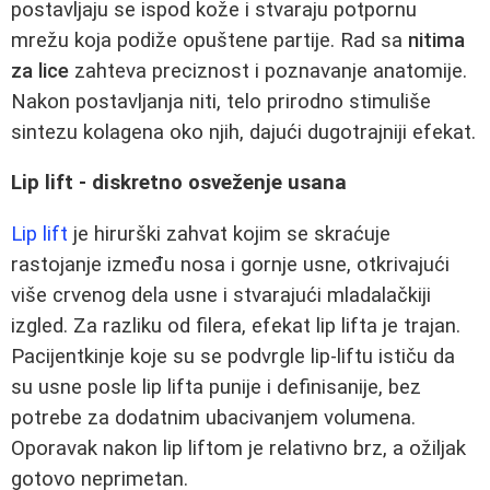
postavljaju se ispod kože i stvaraju potpornu
mrežu koja podiže opuštene partije. Rad sa
nitima
za lice
zahteva preciznost i poznavanje anatomije.
Nakon postavljanja niti, telo prirodno stimuliše
sintezu kolagena oko njih, dajući dugotrajniji efekat.
Lip lift - diskretno osveženje usana
Lip lift
je hirurški zahvat kojim se skraćuje
rastojanje između nosa i gornje usne, otkrivajući
više crvenog dela usne i stvarajući mladalačkiji
izgled. Za razliku od filera, efekat lip lifta je trajan.
Pacijentkinje koje su se podvrgle lip-liftu ističu da
su usne posle lip lifta punije i definisanije, bez
potrebe za dodatnim ubacivanjem volumena.
Oporavak nakon lip liftom je relativno brz, a ožiljak
gotovo neprimetan.