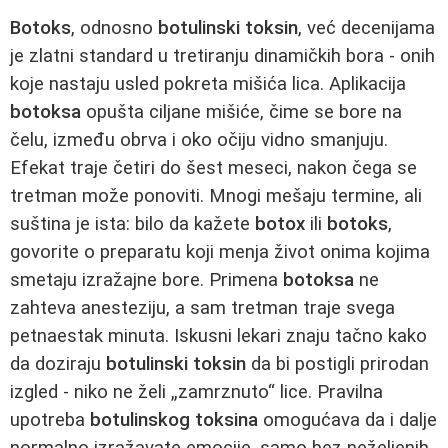
Botoks
, odnosno
botulinski toksin
, već decenijama
je zlatni standard u tretiranju dinamičkih bora - onih
koje nastaju usled pokreta mišića lica. Aplikacija
botoksa
opušta ciljane mišiće, čime se bore na
čelu, između obrva i oko očiju vidno smanjuju.
Efekat traje četiri do šest meseci, nakon čega se
tretman može ponoviti. Mnogi mešaju termine, ali
suština je ista: bilo da kažete
botox
ili
botoks
,
govorite o preparatu koji menja život onima kojima
smetaju izražajne bore. Primena
botoksa
ne
zahteva anesteziju, a sam tretman traje svega
petnaestak minuta. Iskusni lekari znaju tačno kako
da doziraju
botulinski toksin
da bi postigli prirodan
izgled - niko ne želi „zamrznuto“ lice. Pravilna
upotreba
botulinskog toksina
omogućava da i dalje
normalno izražavate emocije, samo bez neželjenih