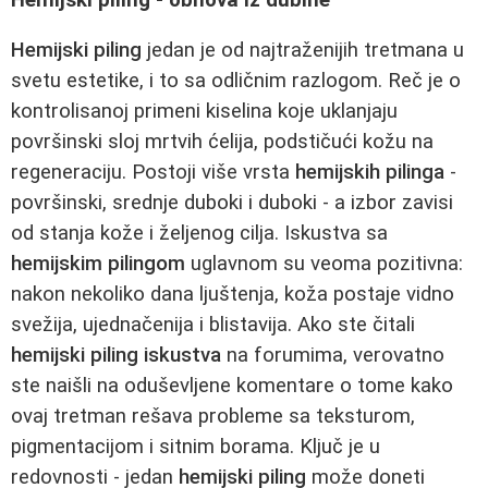
Hemijski piling
jedan je od najtraženijih tretmana u
svetu estetike, i to sa odličnim razlogom. Reč je o
kontrolisanoj primeni kiselina koje uklanjaju
površinski sloj mrtvih ćelija, podstičući kožu na
regeneraciju. Postoji više vrsta
hemijskih pilinga
-
površinski, srednje duboki i duboki - a izbor zavisi
od stanja kože i željenog cilja. Iskustva sa
hemijskim pilingom
uglavnom su veoma pozitivna:
nakon nekoliko dana ljuštenja, koža postaje vidno
svežija, ujednačenija i blistavija. Ako ste čitali
hemijski piling iskustva
na forumima, verovatno
ste naišli na oduševljene komentare o tome kako
ovaj tretman rešava probleme sa teksturom,
pigmentacijom i sitnim borama. Ključ je u
redovnosti - jedan
hemijski piling
može doneti