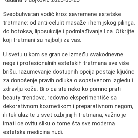
Sveobuhvatan vodič kroz savremene estetske
tretmane: od anti-celulit masaže i hemijskog pilinga,
do botoksa, liposukcije i podmlađivanja lica. Otkrijte
koji tretmani su najbolji za vas.
U svetu u kom se granice između svakodnevne
nege i profesionalnih estetskih tretmana sve više
brišu, razumevanje dostupnih opcija postaje ključno
za donošenje pravih odluka o sopstvenom izgledu i
zdravlju kože. Bilo da ste neko ko pomno prati
beauty trendove, redovno eksperimentiše sa
dekorativnom kozmetikom i preparativnom negom,
ili tek ulazite u svet ozbiljnijih tretmana, važno je
imati celovitu sliku o tome šta sve moderna
estetska medicina nudi.