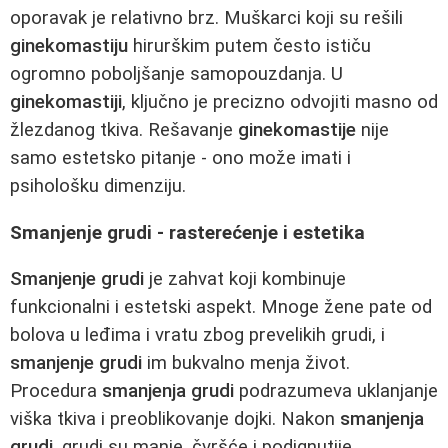
oporavak je relativno brz. Muškarci koji su rešili
ginekomastiju
hirurškim putem često ističu
ogromno poboljšanje samopouzdanja. U
ginekomastiji
, ključno je precizno odvojiti masno od
žlezdanog tkiva. Rešavanje
ginekomastije
nije
samo estetsko pitanje - ono može imati i
psihološku dimenziju.
Smanjenje grudi - rasterećenje i estetika
Smanjenje grudi
je zahvat koji kombinuje
funkcionalni i estetski aspekt. Mnoge žene pate od
bolova u leđima i vratu zbog prevelikih grudi, i
smanjenje grudi
im bukvalno menja život.
Procedura
smanjenja grudi
podrazumeva uklanjanje
viška tkiva i preoblikovanje dojki. Nakon
smanjenja
grudi
, grudi su manje, čvršće i podignutije.