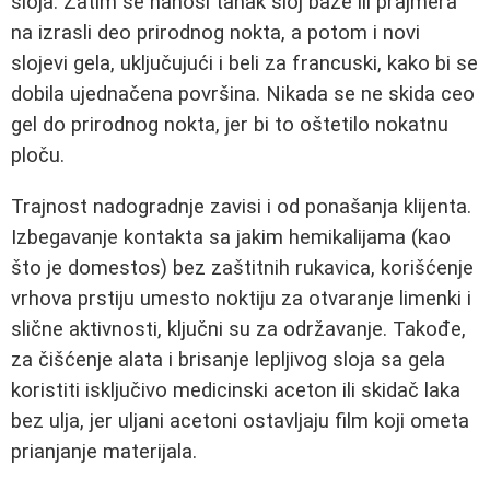
sloja. Zatim se nanosi tanak sloj baze ili prajmera
na izrasli deo prirodnog nokta, a potom i novi
slojevi gela, uključujući i beli za francuski, kako bi se
dobila ujednačena površina. Nikada se ne skida ceo
gel do prirodnog nokta, jer bi to oštetilo nokatnu
ploču.
Trajnost nadogradnje zavisi i od ponašanja klijenta.
Izbegavanje kontakta sa jakim hemikalijama (kao
što je domestos) bez zaštitnih rukavica, korišćenje
vrhova prstiju umesto noktiju za otvaranje limenki i
slične aktivnosti, ključni su za održavanje. Takođe,
za čišćenje alata i brisanje lepljivog sloja sa gela
koristiti isključivo medicinski aceton ili skidač laka
bez ulja, jer uljani acetoni ostavljaju film koji ometa
prianjanje materijala.