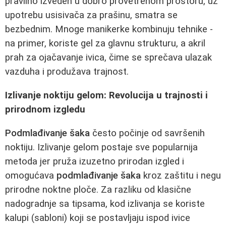
pravilno izveden u dobro provetrenom prostoru, uz
upotrebu usisivača za prašinu, smatra se
bezbednim. Mnoge manikerke kombinuju tehnike -
na primer, koriste gel za glavnu strukturu, a akril
prah za ojačavanje ivica, čime se sprečava ulazak
vazduha i produžava trajnost.
Izlivanje noktiju gelom: Revolucija u trajnosti i
prirodnom izgledu
Podmlađivanje šaka
često počinje od savršenih
noktiju. Izlivanje gelom postaje sve popularnija
metoda jer pruža izuzetno prirodan izgled i
omogućava
podmlađivanje šaka
kroz zaštitu i negu
prirodne noktne ploče. Za razliku od klasične
nadogradnje sa tipsama, kod izlivanja se koriste
kalupi (sabloni) koji se postavljaju ispod ivice