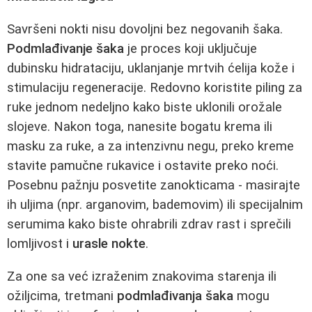
Savršeni nokti nisu dovoljni bez negovanih šaka.
Podmlađivanje šaka
je proces koji uključuje
dubinsku hidrataciju, uklanjanje mrtvih ćelija kože i
stimulaciju regeneracije. Redovno koristite piling za
ruke jednom nedeljno kako biste uklonili orožale
slojeve. Nakon toga, nanesite bogatu krema ili
masku za ruke, a za intenzivnu negu, preko kreme
stavite pamučne rukavice i ostavite preko noći.
Posebnu pažnju posvetite zanokticama - masirajte
ih uljima (npr. arganovim, bademovim) ili specijalnim
serumima kako biste ohrabrili zdrav rast i sprečili
lomljivost i
urasle nokte
.
Za one sa već izraženim znakovima starenja ili
ožiljcima, tretmani
podmlađivanja šaka
mogu