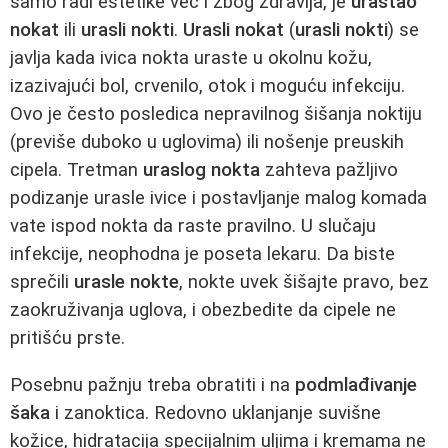
samo radi estetike već i zbog zdravlja, je
urastao
nokat
ili
urasli nokti
.
Urasli nokat
(
urasli nokti
) se
javlja kada ivica nokta uraste u okolnu kožu,
izazivajući bol, crvenilo, otok i moguću infekciju.
Ovo je često posledica nepravilnog šišanja noktiju
(previše duboko u uglovima) ili nošenje preuskih
cipela. Tretman
uraslog nokta
zahteva pažljivo
podizanje urasle ivice i postavljanje malog komada
vate ispod nokta da raste pravilno. U slučaju
infekcije, neophodna je poseta lekaru. Da biste
sprečili
urasle nokte
, nokte uvek šišajte pravo, bez
zaokruživanja uglova, i obezbedite da cipele ne
pritišću prste.
Posebnu pažnju treba obratiti i na
podmlađivanje
šaka
i zanoktica. Redovno uklanjanje suvišne
kožice, hidratacija specijalnim uljima i kremama ne