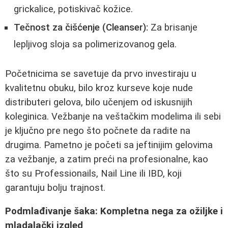
grickalice, potiskivač kožice.
Tečnost za čišćenje (Cleanser):
Za brisanje
lepljivog sloja sa polimerizovanog gela.
Početnicima se savetuje da prvo investiraju u
kvalitetnu obuku, bilo kroz kurseve koje nude
distributeri gelova, bilo učenjem od iskusnijih
koleginica. Vežbanje na veštačkim modelima ili sebi
je ključno pre nego što počnete da radite na
drugima. Pametno je početi sa jeftinijim gelovima
za vežbanje, a zatim preći na profesionalne, kao
što su Professionails, Nail Line ili IBD, koji
garantuju bolju trajnost.
Podmlađivanje šaka: Kompletna nega za ožiljke i
mladalački izgled