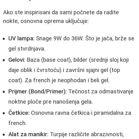
Ako ste inspirisani da sami počnete da radite
nokte, osnovna oprema uključuje:
UV lampa:
Snage 9W do 36W. Što je jača, brže se
gel stvrdnjava.
Gelovi:
Baza (base coat), bilder (srednji sloj koji
daje oblik i čvrstoću) i završni sjajni gel (top
coat). Za french je neophodan i beli gel.
Prijmer (Bond/Primer):
Tečnost za odmastivanje
noktne ploče pre nanošenja gela.
Četkice:
Osnovna ravna četkica i piramidalna za
french.
Alat za manikir:
Turpije različite abrazivnosti,