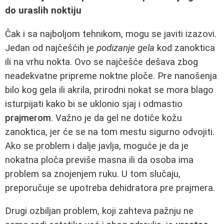
do uraslih noktiju
Čak i sa najboljom tehnikom, mogu se javiti izazovi.
Jedan od najčešćih je
podizanje gela
kod zanoktica
ili na vrhu nokta. Ovo se najčešće dešava zbog
neadekvatne pripreme noktne ploče. Pre nanošenja
bilo kog gela ili akrila, prirodni nokat se mora blago
isturpijati kako bi se uklonio sjaj i odmastio
prajmerom
. Važno je da gel ne dotiče kožu
zanoktica, jer će se na tom mestu sigurno odvojiti.
Ako se problem i dalje javlja, moguće je da je
nokatna ploča previše masna ili da osoba ima
problem sa znojenjem ruku. U tom slučaju,
preporučuje se upotreba dehidratora pre prajmera.
Drugi ozbiljan problem, koji zahteva pažnju ne