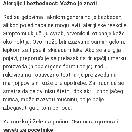
Alergije i bezbednost: Važno je znati
Rad sa gelovima i akrilom generalno je bezbedan,
ali kod pojedinaca se mogu javiti alergijske reakcije.
Simptomi uključuju svrab, crvenilo ili oticanje kože
oko noktiju. Ovo može biti izazvano samim gelom,
lepkom za tipse ili skidačem laka. Ako se alergija
pojavi, preporučuje se prelazak na drugačiju marku
proizvoda (hipoalergene formulacije), rad u
rukavicama i obavezno testiranje proizvoda na
manjoj površini kože pre upotrebe. Za trudnice se
smatra da gelovi nisu štetni, dok akril, zbog jačeg
mirisa, može izazvati mučninu, pa je bolje
izbegavati ga u tom periodu.
Za one koji žele da počnu: Osnovna oprema i
saveti za početnike