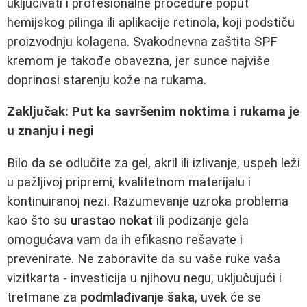
uključivati i profesionalne procedure poput
hemijskog pilinga ili aplikacije retinola, koji podstiču
proizvodnju kolagena. Svakodnevna zaštita SPF
kremom je takođe obavezna, jer sunce najviše
doprinosi starenju kože na rukama.
Zaključak: Put ka savršenim noktima i rukama je
u znanju i negi
Bilo da se odlučite za gel, akril ili izlivanje, uspeh leži
u pažljivoj pripremi, kvalitetnom materijalu i
kontinuiranoj nezi. Razumevanje uzroka problema
kao što su
urastao nokat
ili podizanje gela
omogućava vam da ih efikasno rešavate i
prevenirate. Ne zaboravite da su vaše ruke vaša
vizitkarta - investicija u njihovu negu, uključujući i
tretmane za
podmlađivanje šaka
, uvek će se