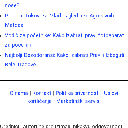
nose?
Prirodni Trikovi za Mlađi Izgled bez Agresivnih
Metoda
Vodič za početnike: Kako izabrati pravi fotoaparat
za početak
Najbolji Dezodoransi: Kako Izabrati Pravi i Izbeguti
Bele Tragove
O nama
|
Kontakt
|
Politika privatnosti
|
Uslovi
korišćenja
|
Marketinški servisi
Urednici i autori ne preuzimaju nikakvu odgovornost