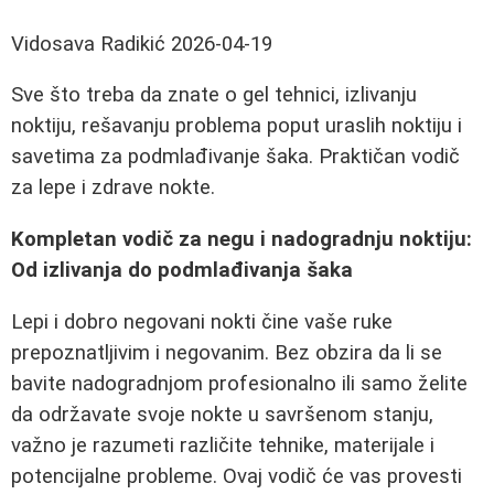
Vidosava Radikić
2026-04-19
Sve što treba da znate o gel tehnici, izlivanju
noktiju, rešavanju problema poput uraslih noktiju i
savetima za podmlađivanje šaka. Praktičan vodič
za lepe i zdrave nokte.
Kompletan vodič za negu i nadogradnju noktiju:
Od izlivanja do podmlađivanja šaka
Lepi i dobro negovani nokti čine vaše ruke
prepoznatljivim i negovanim. Bez obzira da li se
bavite nadogradnjom profesionalno ili samo želite
da održavate svoje nokte u savršenom stanju,
važno je razumeti različite tehnike, materijale i
potencijalne probleme. Ovaj vodič će vas provesti