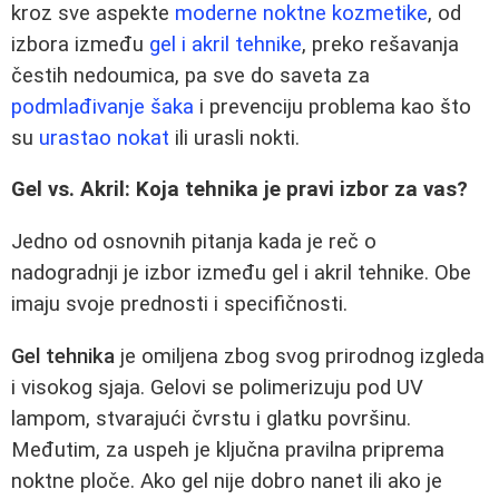
kroz sve aspekte
moderne noktne kozmetike
, od
izbora između
gel i akril tehnike
, preko rešavanja
čestih nedoumica, pa sve do saveta za
podmlađivanje šaka
i prevenciju problema kao što
su
urastao nokat
ili urasli nokti.
Gel vs. Akril: Koja tehnika je pravi izbor za vas?
Jedno od osnovnih pitanja kada je reč o
nadogradnji je izbor između gel i akril tehnike. Obe
imaju svoje prednosti i specifičnosti.
Gel tehnika
je omiljena zbog svog prirodnog izgleda
i visokog sjaja. Gelovi se polimerizuju pod UV
lampom, stvarajući čvrstu i glatku površinu.
Međutim, za uspeh je ključna pravilna priprema
noktne ploče. Ako gel nije dobro nanet ili ako je