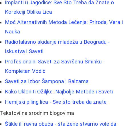
Implanti u Jagodice: Sve Što Treba da Znate o
Korekciji Oblika Lica
Moć Alternativnih Metoda Lečenja: Priroda, Vera i
Nauka
Radiotalasno skidanje mladeža u Beogradu -
Iskustva i Saveti
Profesionalni Saveti za Savršenu Šminku -
Kompletan Vodič
Saveti za Izbor Šampona i Balzama
Kako Ukloniti Ožiljke: Najbolje Metode i Saveti
Hemijski piling lica - Sve što treba da znate
Tekstovi na srodnim blogovima
Štikle ili ravna obuća - šta žene stvarno vole da