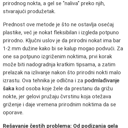
prirodnog nokta, a gel se "naliva" preko njih,
stvarajući produžetak.
Prednost ove metode je što ne ostavlja osećaj
plastike, već je nokat fleksibilan i izgleda potpuno
prirodno. Ključni uslov je da prirodni nokat ima bar
1-2 mm dužine kako bi se kalup mogao podvući. Za
one sa potpuno izgriženim noktima, prvi korak
može biti nadogradnja kratkim tipsama, a zatim
prelazak na izlivanje nakon što prirodni nokti malo
izrastu. Ova tehnika je odlična i za
podmlađivanje
šaka
kod osoba koje žele da prestanu da grižu
nokte, jer gelovi pružaju čvrstinu koja otežava
griženje i daje vremena prirodnim noktima da se
oporave.
Rešavanje čestih problema: Od podizanja gela