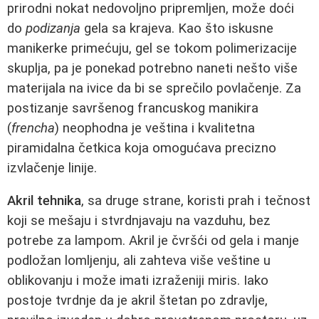
prirodni nokat nedovoljno pripremljen, može doći
do
podizanja
gela sa krajeva. Kao što iskusne
manikerke primećuju, gel se tokom polimerizacije
skuplja, pa je ponekad potrebno naneti nešto više
materijala na ivice da bi se sprečilo povlačenje. Za
postizanje savršenog francuskog manikira
(
frencha
) neophodna je veština i kvalitetna
piramidalna četkica koja omogućava precizno
izvlačenje linije.
Akril tehnika
, sa druge strane, koristi prah i tečnost
koji se mešaju i stvrdnjavaju na vazduhu, bez
potrebe za lampom. Akril je čvršći od gela i manje
podložan lomljenju, ali zahteva više veštine u
oblikovanju i može imati izraženiji miris. Iako
postoje tvrdnje da je akril štetan po zdravlje,