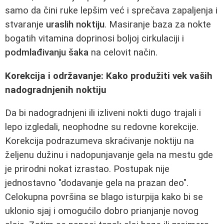
samo da čini ruke lepšim već i sprečava zapaljenja i
stvaranje
uraslih noktiju
. Masiranje baza za nokte
bogatih vitamina doprinosi boljoj cirkulaciji i
podmlađivanju šaka
na celovit način.
Korekcija i održavanje: Kako produžiti vek vaših
nadogradnjenih noktiju
Da bi nadogradnjeni ili izliveni nokti dugo trajali i
lepo izgledali, neophodne su redovne korekcije.
Korekcija podrazumeva skraćivanje noktiju na
željenu dužinu i nadopunjavanje gela na mestu gde
je prirodni nokat izrastao. Postupak nije
jednostavno "dodavanje gela na prazan deo".
Celokupna površina se blago isturpija kako bi se
uklonio sjaj i omogućilo dobro prianjanje novog