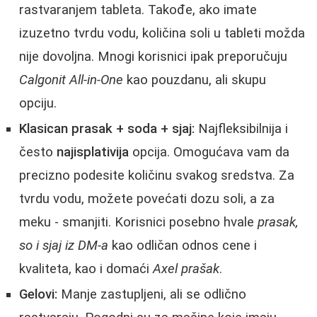
rastvaranjem tableta. Takođe, ako imate
izuzetno tvrdu vodu, količina soli u tableti možda
nije dovoljna. Mnogi korisnici ipak preporučuju
Calgonit All-in-One
kao pouzdanu, ali skupu
opciju.
Klasican prasak + soda + sjaj:
Najfleksibilnija i
često
najisplativija
opcija. Omogućava vam da
precizno podesite količinu svakog sredstva. Za
tvrdu vodu, možete povećati dozu soli, a za
meku - smanjiti. Korisnici posebno hvale
prasak,
so i sjaj iz DM-a
kao odličan odnos cene i
kvaliteta, kao i domaći
Axel prašak
.
Gelovi:
Manje zastupljeni, ali se odlično