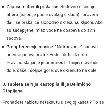
Zapušen filter ili prskalice:
Redovno čišćenje
filtera (najbolje posle svakog ciklusa) i provera
da li se prskalice slobodno okreću su ključni. Ako
su začepljene, mlaz vode ne dospeva do svih
sudova.
Preopterećenje mašine:
"Natrpavanje" sudova
onemogućava protok vode i deterdženta.
Pravilno slaganje je umetnost - tanjiri i tave idu
dole, čaše i šoljice gore, sve okrenuto na dole.
3. Tableta se Nije Rastopila ili je Delimično
Otopljena
Pronađete tabletu netaknutu u svojoj kaseti? To se