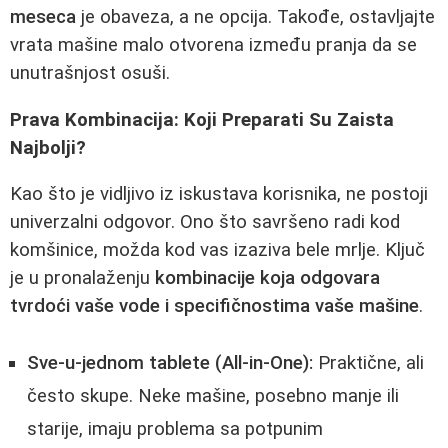
meseca
je obaveza, a ne opcija. Takođe, ostavljajte
vrata mašine malo otvorena između pranja da se
unutrašnjost osuši.
Prava Kombinacija: Koji Preparati Su Zaista
Najbolji?
Kao što je vidljivo iz iskustava korisnika, ne postoji
univerzalni odgovor. Ono što savršeno radi kod
komšinice, možda kod vas izaziva bele mrlje. Ključ
je u pronalaženju
kombinacije koja odgovara
tvrdoći vaše vode i specifičnostima vaše mašine
.
Sve-u-jednom tablete (All-in-One):
Praktične, ali
često skupe. Neke mašine, posebno manje ili
starije, imaju problema sa potpunim