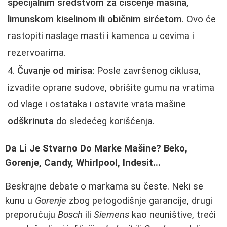
specijalnim sredstvom za čišćenje mašina,
limunskom kiselinom ili običnim sirćetom
. Ovo će
rastopiti naslage masti i kamenca u cevima i
rezervoarima.
Čuvanje od mirisa:
Posle završenog ciklusa,
izvadite oprane sudove, obrišite gumu na vratima
od vlage i ostataka i ostavite vrata mašine
odškrinuta
do sledećeg korišćenja.
Da Li Je Stvarno Do Marke Mašine? Beko,
Gorenje, Candy, Whirlpool, Indesit...
Beskrajne debate o markama su česte. Neki se
kunu u
Gorenje
zbog petogodišnje garancije, drugi
preporučuju
Bosch
ili
Siemens
kao neuništive, treći