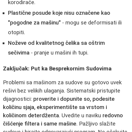
korodiraće.
Plastične posude koje nisu označene kao
"pogodne za mašinu"
- mogu se deformisati ili
otopiti.
Noževe od kvalitetnog čelika sa oštrim
sečivima
- pranje u mašini ih tupi.
Zaključak: Put ka Besprekornim Sudovima
Problemi sa mašinom za sudove su gotovo uvek
rešivi bez velikih ulaganja. Sistematski pristupite
dijagnostici:
proverite i dopunite so, podesite
količinu sjaja, eksperimentište sa vrstom i
količinom deterdženta
. Uvedite u naviku
redovno
čišćenje filtera i same mašine
. Pažljivo slažite