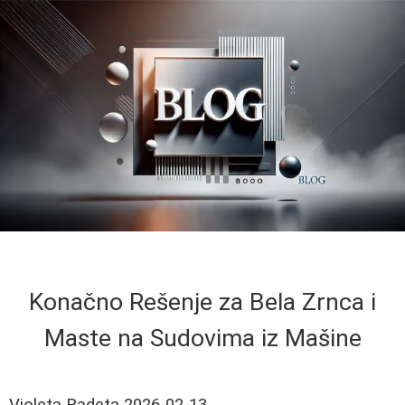
Konačno Rešenje za Bela Zrnca i
Maste na Sudovima iz Mašine
Violeta Radeta
2026-02-13