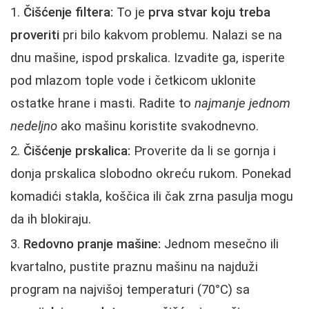
Čišćenje filtera:
To je
prva stvar koju treba
proveriti
pri bilo kakvom problemu. Nalazi se na
dnu mašine, ispod prskalica. Izvadite ga, isperite
pod mlazom tople vode i četkicom uklonite
ostatke hrane i masti. Radite to
najmanje jednom
nedeljno
ako mašinu koristite svakodnevno.
Čišćenje prskalica:
Proverite da li se gornja i
donja prskalica slobodno okreću rukom. Ponekad
komadići stakla, koščica ili čak zrna pasulja mogu
da ih blokiraju.
Redovno pranje mašine:
Jednom mesečno ili
kvartalno, pustite praznu mašinu na najduži
program na najvišoj temperaturi (70°C) sa