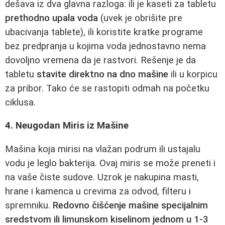
dešava iz dva glavna razloga: ili je kaseti za tabletu
prethodno upala voda
(uvek je obrišite pre
ubacivanja tablete), ili koristite kratke programe
bez predpranja u kojima voda jednostavno nema
dovoljno vremena da je rastvori. Rešenje je da
tabletu
stavite direktno na dno mašine
ili u korpicu
za pribor. Tako će se rastopiti odmah na početku
ciklusa.
4. Neugodan Miris iz Mašine
Mašina koja mirisi na vlažan podrum ili ustajalu
vodu je leglo bakterija. Ovaj miris se može preneti i
na vaše čiste sudove. Uzrok je nakupina masti,
hrane i kamenca u crevima za odvod, filteru i
spremniku.
Redovno čišćenje mašine specijalnim
sredstvom ili limunskom kiselinom jednom u 1-3