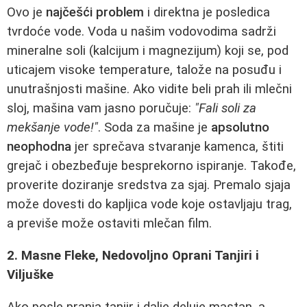
Ovo je
najčešći problem
i direktna je posledica
tvrdoće vode. Voda u našim vodovodima sadrži
mineralne soli (kalcijum i magnezijum) koji se, pod
uticajem visoke temperature, talože na posuđu i
unutrašnjosti mašine. Ako vidite beli prah ili mlečni
sloj, mašina vam jasno poručuje:
"Fali soli za
mekšanje vode!"
. Soda za mašine je
apsolutno
neophodna
jer sprečava stvaranje kamenca, štiti
grejač i obezbeđuje besprekorno ispiranje. Takođe,
proverite doziranje sredstva za sjaj. Premalo sjaja
može dovesti do kapljica vode koje ostavljaju trag,
a previše može ostaviti mlečan film.
2. Masne Fleke, Nedovoljno Oprani Tanjiri i
Viljuške
Ako posle pranja tanjir i dalje deluje mastan, a