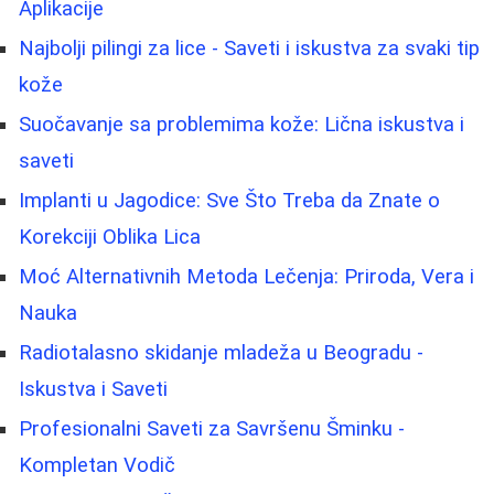
Aplikacije
Najbolji pilingi za lice - Saveti i iskustva za svaki tip
kože
Suočavanje sa problemima kože: Lična iskustva i
saveti
Implanti u Jagodice: Sve Što Treba da Znate o
Korekciji Oblika Lica
Moć Alternativnih Metoda Lečenja: Priroda, Vera i
Nauka
Radiotalasno skidanje mladeža u Beogradu -
Iskustva i Saveti
Profesionalni Saveti za Savršenu Šminku -
Kompletan Vodič