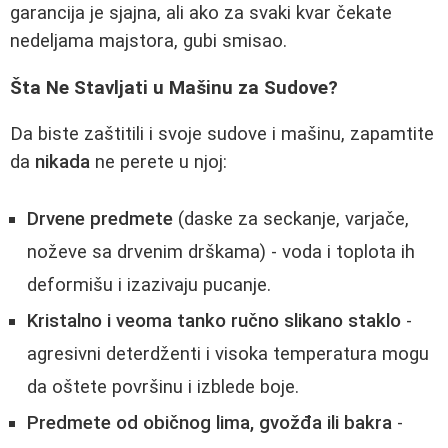
garancija je sjajna, ali ako za svaki kvar čekate
nedeljama majstora, gubi smisao.
Šta Ne Stavljati u Mašinu za Sudove?
Da biste zaštitili i svoje sudove i mašinu, zapamtite
da
nikada
ne perete u njoj:
Drvene predmete
(daske za seckanje, varjače,
noževe sa drvenim drškama) - voda i toplota ih
deformišu i izazivaju pucanje.
Kristalno i veoma tanko ručno slikano staklo
-
agresivni deterdženti i visoka temperatura mogu
da oštete površinu i izblede boje.
Predmete od običnog lima, gvožđa ili bakra
-