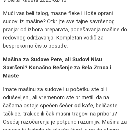
Muči vas beli talog, masne fleke ili loše oprani
sudovi iz mašine? Otkrijte sve tajne savršenog
pranja: od izbora preparata, podešavanja mašine do
redovnog održavanja. Kompletan vodič za
besprekorno čisto posuđe.
Mašina za Sudove Pere, ali Sudovi Nisu
Savršeni? Konačno Rešenje za Bela Zrnca i
Maste
Imate mašinu za sudove i u početku ste bili
oduševljeni, ali vremenom ste primetili da na
čašama ostaje
spečen šećer od kafe
, beličaste
tačkice, trakice ili čak masni tragovi na priboru?
Osećaj razočarenja je potpuno razumljiv. Mašina za
sudove bi trebalo da olakša život, a ne da stvara