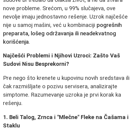
nove probleme. Srećom, u 99% slučajeva, ove
nevolje imaju jednostavno rešenje. Uzrok najčešće
nije u samoj mašini, već u kombinaciji
pogrešnih
preparata, lošeg održavanja ili neadekvatnog
korišćenja
.
Najčešći Problemi i Njihovi Uzroci: Zašto Vaš
Sudovi Nisu Besprekorni?
Pre nego što krenete u kupovinu novih sredstava ili
čak razmišljate o pozivu servisera, analizirajte
simptome. Razumevanje uzroka je prvi korak ka
rešenju.
1. Beli Talog, Zrnca i "Mlečne" Fleke na Čašama i
Staklu