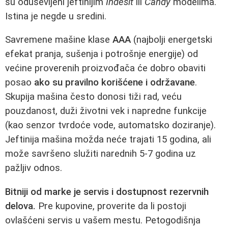
su oduševljeni jeftinijim
Indesit
ili
Candy
modelima.
Istina je negde u sredini.
Savremene mašine klase
AAA
(najbolji energetski
efekat pranja, sušenja i potrošnje energije) od
većine proverenih proizvođača će dobro obaviti
posao
ako su pravilno korišćene i održavane
.
Skupija mašina često donosi tiži rad, veću
pouzdanost, duži životni vek i napredne funkcije
(kao senzor tvrdoće vode, automatsko doziranje).
Jeftinija mašina možda neće trajati 15 godina, ali
može savršeno služiti narednih 5-7 godina uz
pažljiv odnos.
Bitniji od marke je servis i dostupnost rezervnih
delova.
Pre kupovine, proverite da li postoji
ovlašćeni servis u vašem mestu. Petogodišnja