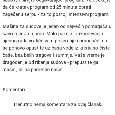
sudove i birajte odgovarajući program. Ne očekujte
da će kratak program od 25 minuta oprati
zapečenu serpu - za to postoji intenzivni program.
Mašina za sudove je jedan od najvećih pomagača u
savremenom domu. Malo pažnje i razumevanja
njenog rada vratiće vam poverenje i omogućiti da
se ponovo opustite uz čašu vode iz kristalno čiste
čaše, bez belih tragova i summje. Vaše vreme je
dragocenije od ribanja sudova - prepustite ga
mašini, ali na pametan način.
Komentari
Trenutno nema komentara za ovaj članak.