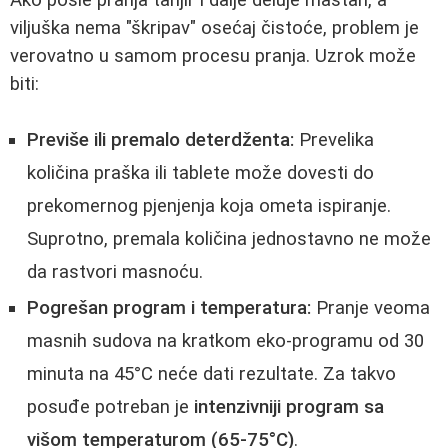
viljuška nema "škripav" osećaj čistoće, problem je
verovatno u samom procesu pranja. Uzrok može
biti:
Previše ili premalo deterdženta:
Prevelika
količina praška ili tablete može dovesti do
prekomernog pjenjenja koja ometa ispiranje.
Suprotno, premala količina jednostavno ne može
da rastvori masnoću.
Pogrešan program i temperatura:
Pranje veoma
masnih sudova na kratkom eko-programu od 30
minuta na 45°C neće dati rezultate. Za takvo
posuđe potreban je
intenzivniji program sa
višom temperaturom (65-75°C)
.