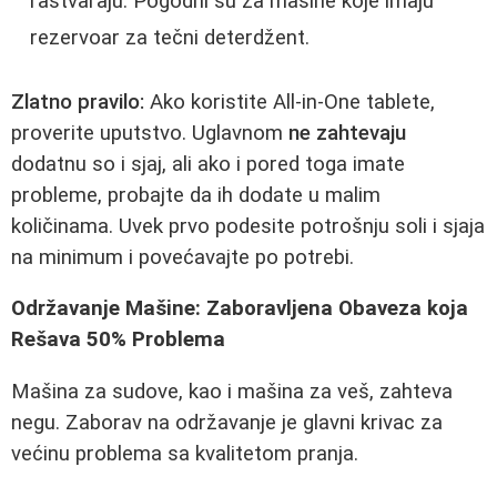
rastvaraju. Pogodni su za mašine koje imaju
rezervoar za tečni deterdžent.
Zlatno pravilo:
Ako koristite All-in-One tablete,
proverite uputstvo. Uglavnom
ne zahtevaju
dodatnu so i sjaj, ali ako i pored toga imate
probleme, probajte da ih dodate u malim
količinama. Uvek prvo podesite potrošnju soli i sjaja
na minimum i povećavajte po potrebi.
Održavanje Mašine: Zaboravljena Obaveza koja
Rešava 50% Problema
Mašina za sudove, kao i mašina za veš, zahteva
negu. Zaborav na održavanje je glavni krivac za
većinu problema sa kvalitetom pranja.