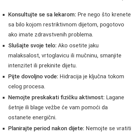
Konsultujte se sa lekarom:
Pre nego što krenete
sa bilo kojom restriktivnom dijetom, pogotovo
ako imate zdravstvenih problema.
Slušajte svoje telo:
Ako osetite jaku
malaksalost, vrtoglavicu ili mučninu, smanjite
intenzitet ili prekinite dijetu.
Pijte dovoljno vode:
Hidracija je ključna tokom
celog procesa.
Nemojte preskakati fizičku aktivnost:
Lagane
šetnje ili blage vežbe će vam pomoći da
ostanete energični.
Planirajte period nakon dijete:
Nemojte se vratiti