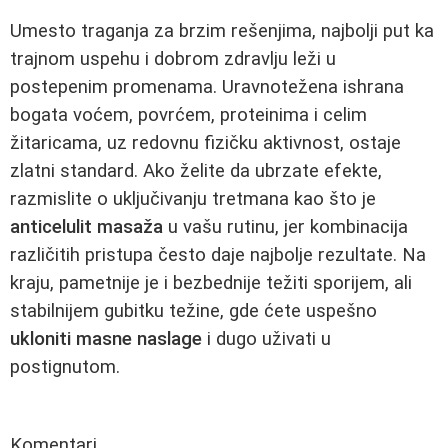
Umesto traganja za brzim rešenjima, najbolji put ka
trajnom uspehu i dobrom zdravlju leži u
postepenim promenama. Uravnotežena ishrana
bogata voćem, povrćem, proteinima i celim
žitaricama, uz redovnu fizičku aktivnost, ostaje
zlatni standard. Ako želite da ubrzate efekte,
razmislite o uključivanju tretmana kao što je
anticelulit masaža
u vašu rutinu, jer kombinacija
različitih pristupa često daje najbolje rezultate. Na
kraju, pametnije je i bezbednije težiti sporijem, ali
stabilnijem gubitku težine, gde ćete uspešno
ukloniti masne naslage
i dugo uživati u
postignutom.
Komentari