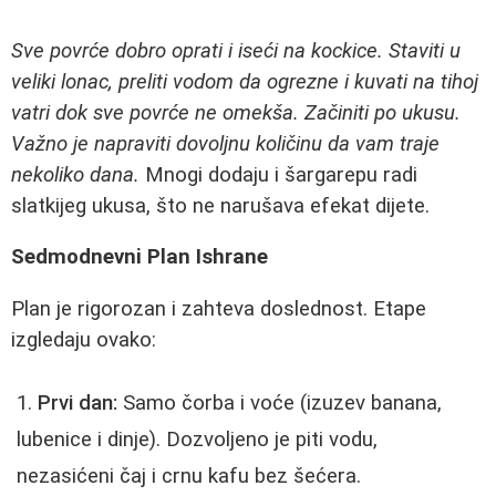
Sve povrće dobro oprati i iseći na kockice. Staviti u
veliki lonac, preliti vodom da ogrezne i kuvati na tihoj
vatri dok sve povrće ne omekša. Začiniti po ukusu.
Važno je napraviti dovoljnu količinu da vam traje
nekoliko dana.
Mnogi dodaju i šargarepu radi
slatkijeg ukusa, što ne narušava efekat dijete.
Sedmodnevni Plan Ishrane
Plan je rigorozan i zahteva doslednost. Etape
izgledaju ovako:
Prvi dan:
Samo čorba i voće (izuzev banana,
lubenice i dinje). Dozvoljeno je piti vodu,
nezasićeni čaj i crnu kafu bez šećera.