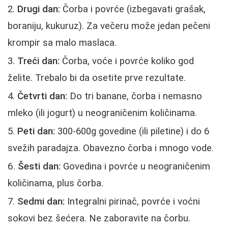
Drugi dan:
Čorba i povrće (izbegavati grašak,
boraniju, kukuruz). Za večeru može jedan pečeni
krompir sa malo maslaca.
Treći dan:
Čorba, voće i povrće koliko god
želite. Trebalo bi da osetite prve rezultate.
Četvrti dan:
Do tri banane, čorba i nemasno
mleko (ili jogurt) u neograničenim količinama.
Peti dan:
300-600g govedine (ili piletine) i do 6
svežih paradajza. Obavezno čorba i mnogo vode.
Šesti dan:
Govedina i povrće u neograničenim
količinama, plus čorba.
Sedmi dan:
Integralni pirinač, povrće i voćni
sokovi bez šećera. Ne zaboravite na čorbu.