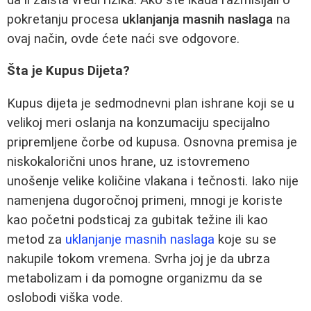
pokretanju procesa
uklanjanja masnih naslaga
na
ovaj način, ovde ćete naći sve odgovore.
Šta je Kupus Dijeta?
Kupus dijeta je sedmodnevni plan ishrane koji se u
velikoj meri oslanja na konzumaciju specijalno
pripremljene čorbe od kupusa. Osnovna premisa je
niskokalorični unos hrane, uz istovremeno
unošenje velike količine vlakana i tečnosti. Iako nije
namenjena dugoročnoj primeni, mnogi je koriste
kao početni podsticaj za gubitak težine ili kao
metod za
uklanjanje masnih naslaga
koje su se
nakupile tokom vremena. Svrha joj je da ubrza
metabolizam i da pomogne organizmu da se
oslobodi viška vode.