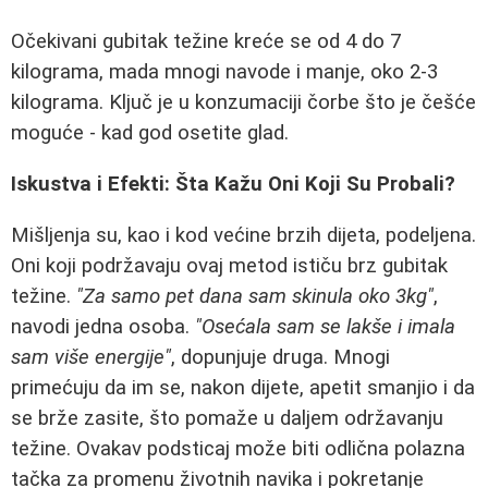
Očekivani gubitak težine kreće se od 4 do 7
kilograma, mada mnogi navode i manje, oko 2-3
kilograma. Ključ je u konzumaciji čorbe što je češće
moguće - kad god osetite glad.
Iskustva i Efekti: Šta Kažu Oni Koji Su Probali?
Mišljenja su, kao i kod većine brzih dijeta, podeljena.
Oni koji podržavaju ovaj metod ističu brz gubitak
težine.
"Za samo pet dana sam skinula oko 3kg"
,
navodi jedna osoba.
"Osećala sam se lakše i imala
sam više energije"
, dopunjuje druga. Mnogi
primećuju da im se, nakon dijete, apetit smanjio i da
se brže zasite, što pomaže u daljem održavanju
težine. Ovakav podsticaj može biti odlična polazna
tačka za promenu životnih navika i pokretanje