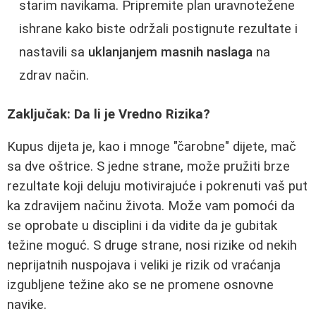
starim navikama. Pripremite plan uravnotežene
ishrane kako biste održali postignute rezultate i
nastavili sa
uklanjanjem masnih naslaga
na
zdrav način.
Zaključak: Da li je Vredno Rizika?
Kupus dijeta je, kao i mnoge "čarobne" dijete, mač
sa dve oštrice. S jedne strane, može pružiti brze
rezultate koji deluju motivirajuće i pokrenuti vaš put
ka zdravijem načinu života. Može vam pomoći da
se oprobate u disciplini i da vidite da je gubitak
težine moguć. S druge strane, nosi rizike od nekih
neprijatnih nuspojava i veliki je rizik od vraćanja
izgubljene težine ako se ne promene osnovne
navike.