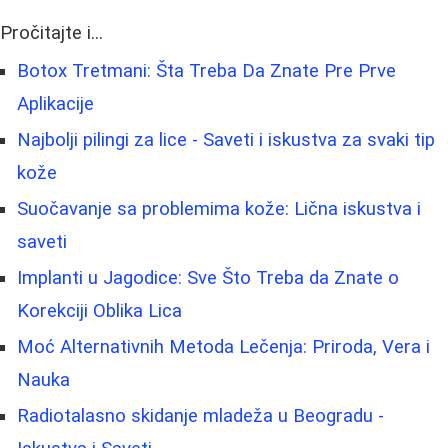
Pročitajte i...
Botox Tretmani: Šta Treba Da Znate Pre Prve
Aplikacije
Najbolji pilingi za lice - Saveti i iskustva za svaki tip
kože
Suočavanje sa problemima kože: Lična iskustva i
saveti
Implanti u Jagodice: Sve Što Treba da Znate o
Korekciji Oblika Lica
Moć Alternativnih Metoda Lečenja: Priroda, Vera i
Nauka
Radiotalasno skidanje mladeža u Beogradu -