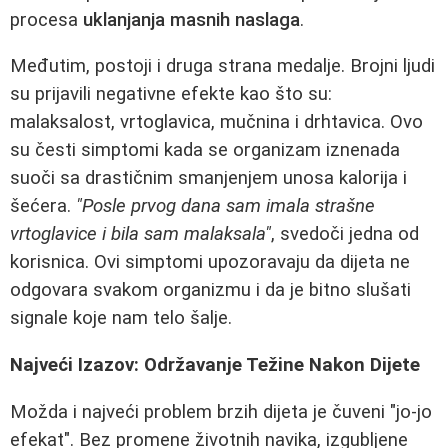
procesa
uklanjanja masnih naslaga
.
Međutim, postoji i druga strana medalje. Brojni ljudi
su prijavili negativne efekte kao što su:
malaksalost, vrtoglavica, mučnina i drhtavica. Ovo
su česti simptomi kada se organizam iznenada
suoči sa drastičnim smanjenjem unosa kalorija i
šećera.
"Posle prvog dana sam imala strašne
vrtoglavice i bila sam malaksala"
, svedoči jedna od
korisnica. Ovi simptomi upozoravaju da dijeta ne
odgovara svakom organizmu i da je bitno slušati
signale koje nam telo šalje.
Najveći Izazov: Održavanje Težine Nakon Dijete
Možda i najveći problem brzih dijeta je čuveni "jo-jo
efekat". Bez promene životnih navika, izgubljene