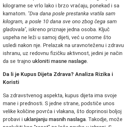
kilograme se vrlo lako i brzo vraćaju, ponekad i sa
kamatom.
"Dva dana posle prestanka vratila sam
kilogram, a posle 10 dana sve ono zbog čega sam
gladovala"
, iskreno priznaje jedna osoba. Ključ
uspeha ne leži u samoj dijeti, već u onome što
usledi nakon nje. Prelazak na uravnoteženu i zdravu
ishranu, uz redovnu fizičku aktivnost, jedini je način
da se trajno
ukloniti masne naslage
.
Da li je Kupus Dijeta Zdrava? Analiza Rizika i
Koristi
Sa zdravstvenog aspekta, kupus dijeta ima svoje
mane i prednosti. S jedne strane, podstiče unos
velike količine povrća i vlakana, što doprinosi boljoj
probavi i
uklanjanju masnih naslaga
. Takodje, može