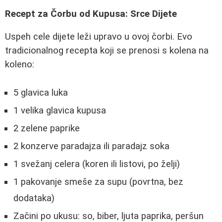
Recept za Čorbu od Kupusa: Srce Dijete
Uspeh cele dijete leži upravo u ovoj čorbi. Evo
tradicionalnog recepta koji se prenosi s kolena na
koleno:
5 glavica luka
1 velika glavica kupusa
2 zelene paprike
2 konzerve paradajza ili paradajz soka
1 svežanj celera (koren ili listovi, po želji)
1 pakovanje smeše za supu (povrtna, bez
dodataka)
Začini po ukusu: so, biber, ljuta paprika, peršun