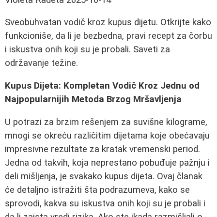
Sveobuhvatan vodič kroz kupus dijetu. Otkrijte kako
funkcioniše, da li je bezbedna, pravi recept za čorbu
i iskustva onih koji su je probali. Saveti za
održavanje težine.
Kupus Dijeta: Kompletan Vodič Kroz Jednu od
Najpopularnijih Metoda Brzog Mršavljenja
U potrazi za brzim rešenjem za suvišne kilograme,
mnogi se okreću različitim dijetama koje obećavaju
impresivne rezultate za kratak vremenski period.
Jedna od takvih, koja neprestano pobuđuje pažnju i
deli mišljenja, je svakako kupus dijeta. Ovaj članak
će detaljno istražiti šta podrazumeva, kako se
sprovodi, kakva su iskustva onih koji su je probali i
da li zaista vredi rizika. Ako ste ikada razmišljali o