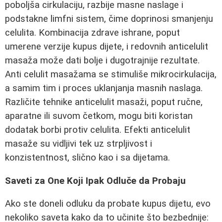
poboljša cirkulaciju, razbije masne naslage i
podstakne limfni sistem, čime doprinosi smanjenju
celulita. Kombinacija zdrave ishrane, poput
umerene verzije kupus dijete, i redovnih anticelulit
masaža može dati bolje i dugotrajnije rezultate.
Anti celulit masažama se stimuliše mikrocirkulacija,
a samim tim i proces uklanjanja masnih naslaga.
Različite tehnike anticelulit masaži, poput ručne,
aparatne ili suvom četkom, mogu biti koristan
dodatak borbi protiv celulita. Efekti anticelulit
masaže su vidljivi tek uz strpljivost i
konzistentnost, slično kao i sa dijetama.
Saveti za One Koji Ipak Odluče da Probaju
Ako ste doneli odluku da probate kupus dijetu, evo
nekoliko saveta kako da to učinite što bezbednije: