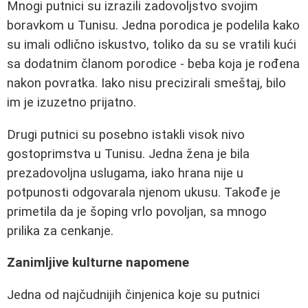
Mnogi putnici su izrazili zadovoljstvo svojim
boravkom u Tunisu. Jedna porodica je podelila kako
su imali odlično iskustvo, toliko da su se vratili kući
sa dodatnim članom porodice - beba koja je rođena
nakon povratka. Iako nisu precizirali smeštaj, bilo
im je izuzetno prijatno.
Drugi putnici su posebno istakli visok nivo
gostoprimstva u Tunisu. Jedna žena je bila
prezadovoljna uslugama, iako hrana nije u
potpunosti odgovarala njenom ukusu. Takođe je
primetila da je šoping vrlo povoljan, sa mnogo
prilika za cenkanje.
Zanimljive kulturne napomene
Jedna od najčudnijih činjenica koje su putnici