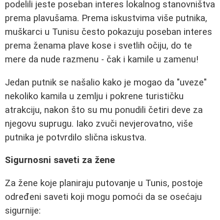
podelili jeste poseban interes lokalnog stanovništva
prema plavušama. Prema iskustvima više putnika,
muškarci u Tunisu često pokazuju poseban interes
prema ženama plave kose i svetlih očiju, do te
mere da nude razmenu - čak i kamile u zamenu!
Jedan putnik se našalio kako je mogao da "uveze"
nekoliko kamila u zemlju i pokrene turističku
atrakciju, nakon što su mu ponudili četiri deve za
njegovu suprugu. Iako zvuči nevjerovatno, više
putnika je potvrdilo slična iskustva.
Sigurnosni saveti za žene
Za žene koje planiraju putovanje u Tunis, postoje
određeni saveti koji mogu pomoći da se osećaju
sigurnije: