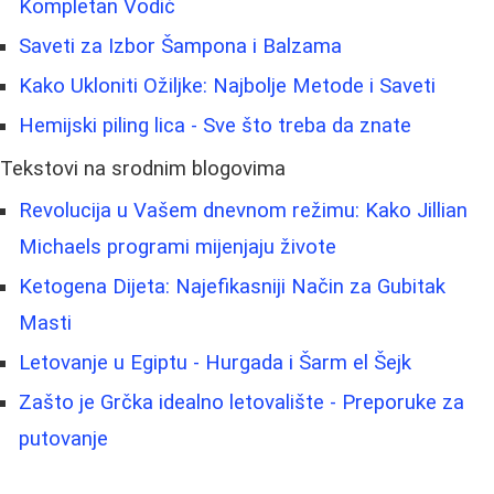
Kompletan Vodič
Saveti za Izbor Šampona i Balzama
Kako Ukloniti Ožiljke: Najbolje Metode i Saveti
Hemijski piling lica - Sve što treba da znate
Tekstovi na srodnim blogovima
Revolucija u Vašem dnevnom režimu: Kako Jillian
Michaels programi mijenjaju živote
Ketogena Dijeta: Najefikasniji Način za Gubitak
Masti
Letovanje u Egiptu - Hurgada i Šarm el Šejk
Zašto je Grčka idealno letovalište - Preporuke za
putovanje