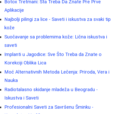
Botox Tretmani: Šta Treba Da Znate Pre Prve
Aplikacije
Najbolji pilingi za lice - Saveti i iskustva za svaki tip
kože
Suočavanje sa problemima kože: Lična iskustva i
saveti
Implanti u Jagodice: Sve Što Treba da Znate o
Korekciji Oblika Lica
Moć Alternativnih Metoda Lečenja: Priroda, Vera i
Nauka
Radiotalasno skidanje mladeža u Beogradu -
Iskustva i Saveti
Profesionalni Saveti za Savršenu Šminku -