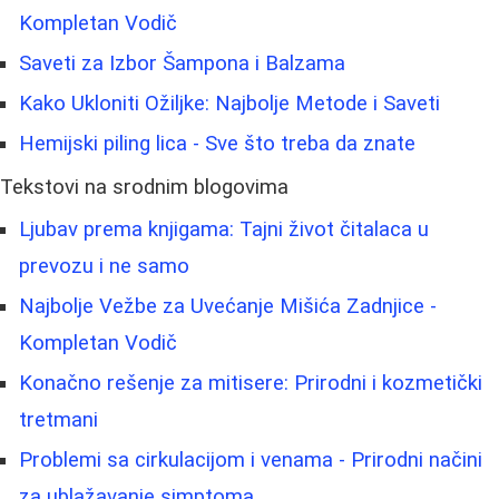
Kompletan Vodič
Saveti za Izbor Šampona i Balzama
Kako Ukloniti Ožiljke: Najbolje Metode i Saveti
Hemijski piling lica - Sve što treba da znate
Tekstovi na srodnim blogovima
Ljubav prema knjigama: Tajni život čitalaca u
prevozu i ne samo
Najbolje Vežbe za Uvećanje Mišića Zadnjice -
Kompletan Vodič
Konačno rešenje za mitisere: Prirodni i kozmetički
tretmani
Problemi sa cirkulacijom i venama - Prirodni načini
za ublažavanje simptoma