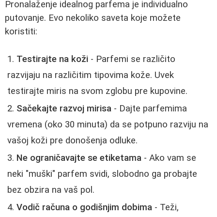
Pronalaženje idealnog parfema je individualno
putovanje. Evo nekoliko saveta koje možete
koristiti:
Testirajte na koži
- Parfemi se različito
razvijaju na različitim tipovima kože. Uvek
testirajte miris na svom zglobu pre kupovine.
Sačekajte razvoj mirisa
- Dajte parfemima
vremena (oko 30 minuta) da se potpuno razviju na
vašoj koži pre donošenja odluke.
Ne ograničavajte se etiketama
- Ako vam se
neki "muški" parfem svidi, slobodno ga probajte
bez obzira na vaš pol.
Vodič računa o godišnjim dobima
- Teži,