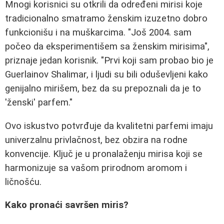
Mnogi korisnici su otkrili da određeni mirisi koje
tradicionalno smatramo ženskim izuzetno dobro
funkcionišu i na muškarcima. "Još 2004. sam
počeo da eksperimentišem sa ženskim mirisima",
priznaje jedan korisnik. "Prvi koji sam probao bio je
Guerlainov Shalimar, i ljudi su bili oduševljeni kako
genijalno mirišem, bez da su prepoznali da je to
'ženski' parfem."
Ovo iskustvo potvrđuje da kvalitetni parfemi imaju
univerzalnu privlačnost, bez obzira na rodne
konvencije. Ključ je u pronalaženju mirisa koji se
harmonizuje sa vašom prirodnom aromom i
ličnošću.
Kako pronaći savršen miris?