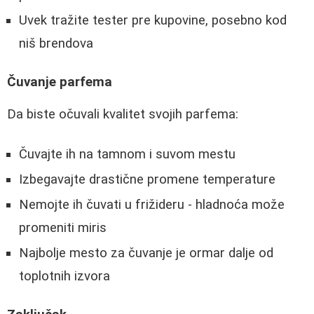
Uvek tražite tester pre kupovine, posebno kod
niš brendova
Čuvanje parfema
Da biste očuvali kvalitet svojih parfema:
Čuvajte ih na tamnom i suvom mestu
Izbegavajte drastične promene temperature
Nemojte ih čuvati u frižideru - hladnoća može
promeniti miris
Najbolje mesto za čuvanje je ormar dalje od
toplotnih izvora