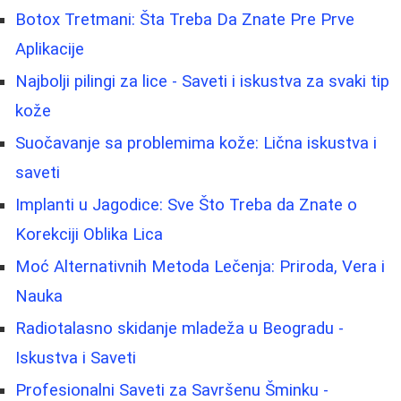
Botox Tretmani: Šta Treba Da Znate Pre Prve
Aplikacije
Najbolji pilingi za lice - Saveti i iskustva za svaki tip
kože
Suočavanje sa problemima kože: Lična iskustva i
saveti
Implanti u Jagodice: Sve Što Treba da Znate o
Korekciji Oblika Lica
Moć Alternativnih Metoda Lečenja: Priroda, Vera i
Nauka
Radiotalasno skidanje mladeža u Beogradu -
Iskustva i Saveti
Profesionalni Saveti za Savršenu Šminku -