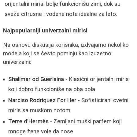
orijentalni mirisi bolje funkcionišu zimi, dok su
sveže citrusne i vodene note idealne za leto.
Najpopularniji univerzalni mirisi
Na osnovu diskusija korisnika, izdvajamo nekoliko
modela koji se često pominju kao izuzetno
univerzalni:
Shalimar od Guerlaina
- Klasični orijentalni miris
koji dobro funkcioniše na oba pola
Narciso Rodriguez For Her
- Sofisticirani cvetni
miris sa muskom notom
Terre d'Hermès
- Zemljani muški parfem koji
mnoge žene vole da nose