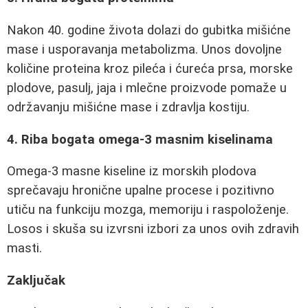
Nakon 40. godine života dolazi do gubitka mišićne
mase i usporavanja metabolizma. Unos dovoljne
količine proteina kroz pileća i ćureća prsa, morske
plodove, pasulj, jaja i mlečne proizvode pomaže u
održavanju mišićne mase i zdravlja kostiju.
4. Riba bogata omega-3 masnim kiselinama
Omega-3 masne kiseline iz morskih plodova
sprečavaju hronične upalne procese i pozitivno
utiču na funkciju mozga, memoriju i raspoloženje.
Losos i skuša su izvrsni izbori za unos ovih zdravih
masti.
Zaključak