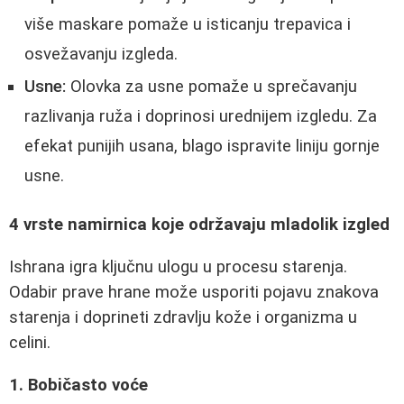
više maskare pomaže u isticanju trepavica i
osvežavanju izgleda.
Usne:
Olovka za usne pomaže u sprečavanju
razlivanja ruža i doprinosi urednijem izgledu. Za
efekat punijih usana, blago ispravite liniju gornje
usne.
4 vrste namirnica koje održavaju mladolik izgled
Ishrana igra ključnu ulogu u procesu starenja.
Odabir prave hrane može usporiti pojavu znakova
starenja i doprineti zdravlju kože i organizma u
celini.
1. Bobičasto voće