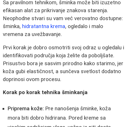
Sa pravilnom tehnikom, šminka može biti izuzetno
efikasan alat za prikrivanje znakova starenja.
Neophodne stvari su vam već verovatno dostupne:
šminka,
hidratantna krema
, ogledalo i malo
vremena za uvežbavanje.
Prvi korak je dobro osmotriti svoj odraz u ogledalu i
identifikovati područja koja želite da poboljšate.
Prisustvo bora je sasvim prirodno kako starimo, jer
koža gubi elastičnost, a sunčeva svetlost dodatno
doprinosi ovom procesu.
Korak po korak tehnika šminkanja
Priprema kože:
Pre nanošenja šminke, koža
mora biti dobro hidrirana. Pored kreme sa