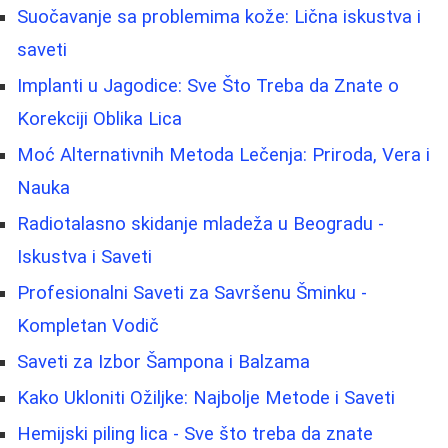
Suočavanje sa problemima kože: Lična iskustva i
saveti
Implanti u Jagodice: Sve Što Treba da Znate o
Korekciji Oblika Lica
Moć Alternativnih Metoda Lečenja: Priroda, Vera i
Nauka
Radiotalasno skidanje mladeža u Beogradu -
Iskustva i Saveti
Profesionalni Saveti za Savršenu Šminku -
Kompletan Vodič
Saveti za Izbor Šampona i Balzama
Kako Ukloniti Ožiljke: Najbolje Metode i Saveti
Hemijski piling lica - Sve što treba da znate