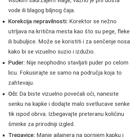
visokim sadržajem vlage, važno je piti dosta
vode ili blagog biljnog čaja.
Korekcija nepravilnosti:
Korektor se nežno
utrljava na kritična mesta kao što su pege, fleke
ili bubuljice. Može se koristiti i za senčenje nosa
kako bi se vizuelno suzio i izdužio.
Puder:
Nije neophodno stavljati puder po celom
licu. Fokusirajte se samo na područja koja to
zahtevaju.
Oči:
Da biste vizuelno povećali oči, nanesite
senku na kapke i dodajte malo svetlucave senke
tik ispod obrva. Izbegavajte preteranu količinu
šminke za prirodniji izgled.
Trepavice:
Manje ajlajnera na gornjem kapku i