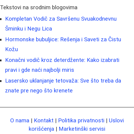
Tekstovi na srodnim blogovima
Kompletan Vodič za Savršenu Svuakodnevnu
Šminku i Negu Lica
Hormonske bubuljice: Rešenja i Saveti za Čistu
Kožu
Konačni vodič kroz deterdžente: Kako izabrati
pravi i gde naći najbolji miris
Lasersko uklanjanje tetovaža: Sve što treba da
znate pre nego što krenete
O nama
|
Kontakt
|
Politika privatnosti
|
Uslovi
korišćenja
|
Marketinški servisi