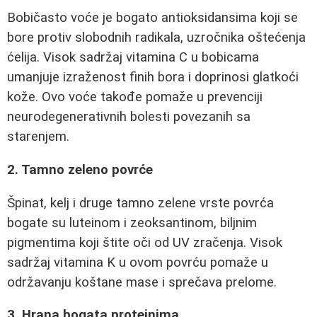
Bobičasto voće je bogato antioksidansima koji se
bore protiv slobodnih radikala, uzročnika oštećenja
ćelija. Visok sadržaj vitamina C u bobicama
umanjuje izraženost finih bora i doprinosi glatkoći
kože. Ovo voće takođe pomaže u prevenciji
neurodegenerativnih bolesti povezanih sa
starenjem.
2. Tamno zeleno povrće
Špinat, kelj i druge tamno zelene vrste povrća
bogate su luteinom i zeoksantinom, biljnim
pigmentima koji štite oči od UV zračenja. Visok
sadržaj vitamina K u ovom povrću pomaže u
održavanju koštane mase i sprečava prelome.
3. Hrana bogata proteinima