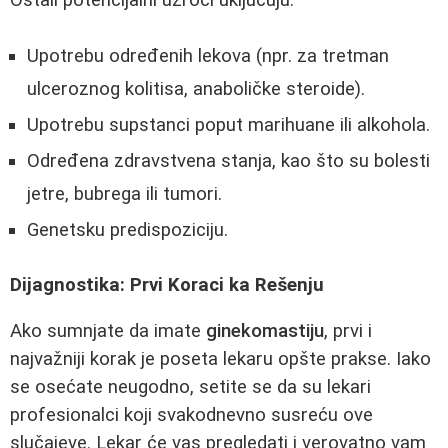
Upotrebu određenih lekova (npr. za tretman
ulceroznog kolitisa, anaboličke steroide).
Upotrebu supstanci poput marihuane ili alkohola.
Određena zdravstvena stanja, kao što su bolesti
jetre, bubrega ili tumori.
Genetsku predispoziciju.
Dijagnostika: Prvi Koraci ka Rešenju
Ako sumnjate da imate
ginekomastiju
, prvi i
najvažniji korak je poseta lekaru opšte prakse. Iako
se osećate neugodno, setite se da su lekari
profesionalci koji svakodnevno susreću ove
slučajeve. Lekar će vas pregledati i verovatno vam