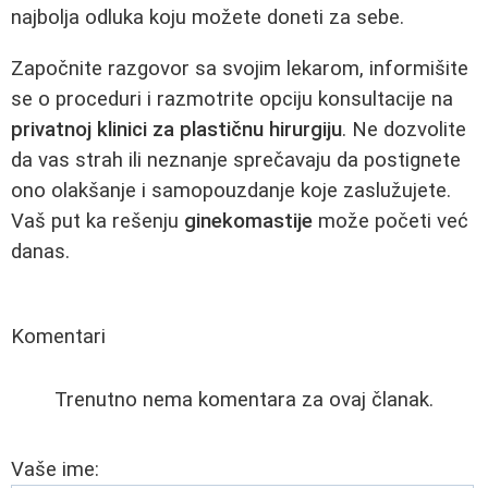
najbolja odluka koju možete doneti za sebe.
Započnite razgovor sa svojim lekarom, informišite
se o proceduri i razmotrite opciju konsultacije na
privatnoj klinici za plastičnu hirurgiju
. Ne dozvolite
da vas strah ili neznanje sprečavaju da postignete
ono olakšanje i samopouzdanje koje zaslužujete.
Vaš put ka rešenju
ginekomastije
može početi već
danas.
Komentari
Trenutno nema komentara za ovaj članak.
Vaše ime: