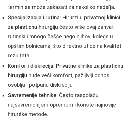
termin se može zakazati za nekoliko nedeľja.
Specijalizacija i rutina:
Hirurzi u
privatnoj klinici
za plastičnu hirurgiju
često vrše ovaj zahvat
rutinski i mnogo češće nego njihovi kolege u
opštim bolnicama, što direktno utiče na kvalitet
rezultata.
Komfor i diskrecija:
Privatne klinike za plastičnu
hirurgiju
nude veći komfort, pažljiviji odnos
osoblja i potpunu diskreciju.
Savremenije tehnike:
Često raspolažu
najsavremenijom opremom i koriste najnovije
hirurške metode.