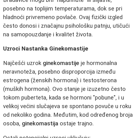
posebno na toplijim temperaturama, dok se pri
hladnoći privremeno povlače. Ovaj fizički izgled
često donosi i značajnu psihološku patnju, utičući
na samopouzdanje i kvalitet života.
Uzroci Nastanka Ginekomastije
Najčešći uzrok
ginekomastije
je hormonalna
neravnoteža, posebno disproporcija između
estrogena (ženskih hormona) i testosterona
(muških hormona). Ovo stanje je izuzetno često
tokom puberteta, kada se hormoni "pobune", i u
velikoj većini slučajeva se spontano povuče u roku
od nekoliko godina. Međutim, kod određenog broja
osoba,
ginekomastija
ostaje trajno.
Ostali potencijalni uzroci uključuju: