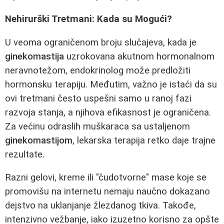
Nehirurški Tretmani: Kada su Mogući?
U veoma ograničenom broju slučajeva, kada je
ginekomastija
uzrokovana akutnom hormonalnom
neravnotežom, endokrinolog može predložiti
hormonsku terapiju. Međutim, važno je istaći da su
ovi tretmani često uspešni samo u ranoj fazi
razvoja stanja, a njihova efikasnost je ograničena.
Za većinu odraslih muškaraca sa ustaljenom
ginekomastijom
, lekarska terapija retko daje trajne
rezultate.
Razni gelovi, kreme ili "čudotvorne" mase koje se
promovišu na internetu nemaju naučno dokazano
dejstvo na uklanjanje žlezdanog tkiva. Takođe,
intenzivno vežbanje, iako izuzetno korisno za opšte