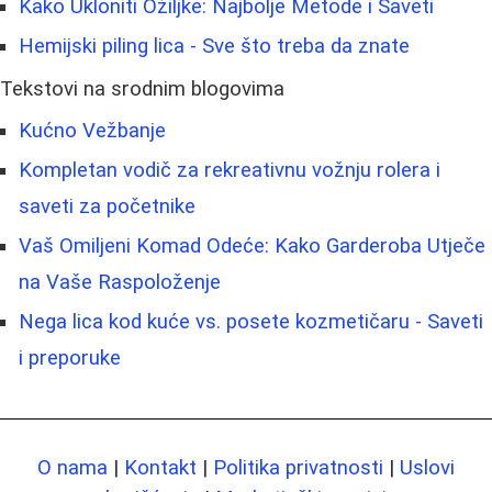
Kako Ukloniti Ožiljke: Najbolje Metode i Saveti
Hemijski piling lica - Sve što treba da znate
Tekstovi na srodnim blogovima
Kućno Vežbanje
Kompletan vodič za rekreativnu vožnju rolera i
saveti za početnike
Vaš Omiljeni Komad Odeće: Kako Garderoba Utječe
na Vaše Raspoloženje
Nega lica kod kuće vs. posete kozmetičaru - Saveti
i preporuke
O nama
|
Kontakt
|
Politika privatnosti
|
Uslovi