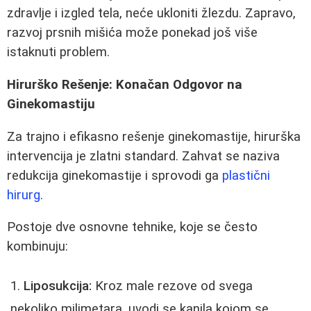
zdravlje i izgled tela, neće ukloniti žlezdu. Zapravo,
razvoj prsnih mišića može ponekad još više
istaknuti problem.
Hirurško Rešenje: Konačan Odgovor na
Ginekomastiju
Za trajno i efikasno rešenje ginekomastije, hirurška
intervencija je zlatni standard. Zahvat se naziva
redukcija ginekomastije i sprovodi ga
plastični
hirurg
.
Postoje dve osnovne tehnike, koje se često
kombinuju:
Liposukcija:
Kroz male rezove od svega
nekoliko milimetara, uvodi se kanila kojom se