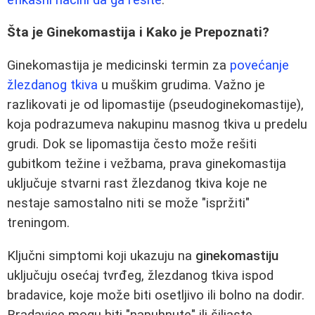
Šta je Ginekomastija i Kako je Prepoznati?
Ginekomastija je medicinski termin za
povećanje
žlezdanog tkiva
u muškim grudima. Važno je
razlikovati je od lipomastije (pseudoginekomastije),
koja podrazumeva nakupinu masnog tkiva u predelu
grudi. Dok se lipomastija često može rešiti
gubitkom težine i vežbama, prava ginekomastija
uključuje stvarni rast žlezdanog tkiva koje ne
nestaje samostalno niti se može "ispržiti"
treningom.
Ključni simptomi koji ukazuju na
ginekomastiju
uključuju osećaj tvrđeg, žlezdanog tkiva ispod
bradavice, koje može biti osetljivo ili bolno na dodir.
Bradavice mogu biti "napuhnute" ili šiljaste,