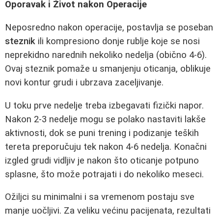
Oporavak i Život nakon Operacije
Neposredno nakon operacije, postavlja se poseban
steznik
ili kompresiono donje rublje koje se nosi
neprekidno narednih nekoliko nedelja (obično 4-6).
Ovaj steznik pomaže u smanjenju oticanja, oblikuje
novi kontur grudi i ubrzava zaceljivanje.
U toku prve nedelje treba izbegavati fizički napor.
Nakon 2-3 nedelje mogu se polako nastaviti lakše
aktivnosti, dok se puni trening i podizanje teških
tereta preporučuju tek nakon 4-6 nedelja. Konačni
izgled grudi vidljiv je nakon što oticanje potpuno
splasne, što može potrajati i do nekoliko meseci.
Ožiljci su minimalni i sa vremenom postaju sve
manje uočljivi. Za veliku većinu pacijenata, rezultati