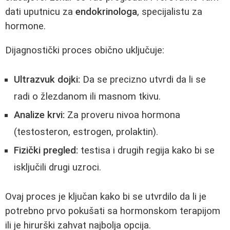
dati uputnicu za
endokrinologa
, specijalistu za
hormone.
Dijagnostički proces obično uključuje:
Ultrazvuk dojki:
Da se precizno utvrdi da li se
radi o žlezdanom ili masnom tkivu.
Analize krvi:
Za proveru nivoa hormona
(testosteron, estrogen, prolaktin).
Fizički pregled:
testisa i drugih regija kako bi se
isključili drugi uzroci.
Ovaj proces je ključan kako bi se utvrdilo da li je
potrebno prvo pokušati sa hormonskom terapijom
ili je hirurški zahvat najbolja opcija.