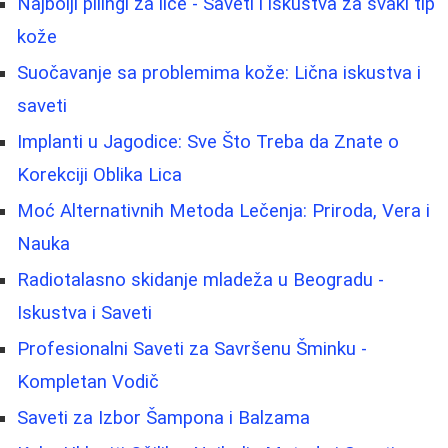
Najbolji pilingi za lice - Saveti i iskustva za svaki tip
kože
Suočavanje sa problemima kože: Lična iskustva i
saveti
Implanti u Jagodice: Sve Što Treba da Znate o
Korekciji Oblika Lica
Moć Alternativnih Metoda Lečenja: Priroda, Vera i
Nauka
Radiotalasno skidanje mladeža u Beogradu -
Iskustva i Saveti
Profesionalni Saveti za Savršenu Šminku -
Kompletan Vodič
Saveti za Izbor Šampona i Balzama