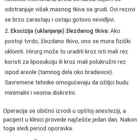
odstranjuje višak masnog tkiva sa grudi. Ovi rezovi
se brzo zarastaju i ostaju gotovo nevidljivi.
Ekscizija (uklanjanje) žlezdanog tkiva:
Ako
postoji tvrdo, žlezdano tkivo, ono se mora fizički
ukloniti. Hirurg može to uraditi kroz isti mali rez
koristi za liposukciju ili kroz mali polukružni rez
ispod areole (tamnog dela oko bradavice).
Savremene tehnike omogućavaju da ožiljci budu
minimalni i veoma diskretni.
Operacija se obično izvodi u opštoj anesteziji, a
pacijent u klinici provede najčešće jedan dan. Nakon
toga sledi period oporavka.