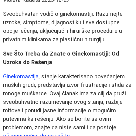
Sveobuhvatan vodič o ginekomastiji. Razumejte
uzroke, simptome, dijagnostiku i sve dostupne
opcije lečenja, uključujući i hirurške procedure u
privatnim klinikama za plastičnu hirurgiju.
Sve Što Treba da Znate o Ginekomastiji: Od
Uzroka do Rešenja
Ginekomastija
, stanje karakterisano povećanjem
muških grudi, predstavlja izvor frustracije i stida za
mnoge muškarce. Ovaj članak ima za cilj da pruži
sveobuhvatno razumevanje ovog stanja, razbije
mitove i ponudi jasne informacije o mogućim
putevima ka rešenju. Ako se borite sa ovim
problemom, znajte da niste sami i da postoje
efikasni načini da ga rešite
.