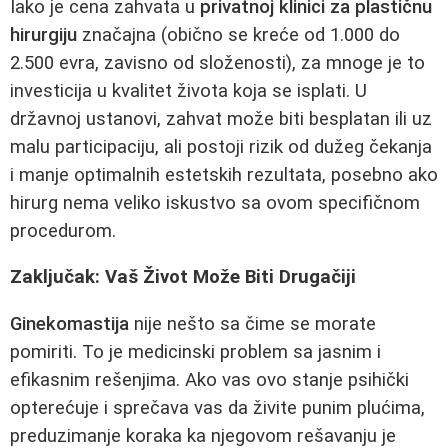
Iako je cena zahvata u
privatnoj klinici za plastičnu
hirurgiju
značajna (obično se kreće od 1.000 do
2.500 evra, zavisno od složenosti), za mnoge je to
investicija u kvalitet života koja se isplati. U
državnoj ustanovi, zahvat može biti besplatan ili uz
malu participaciju, ali postoji rizik od dužeg čekanja
i manje optimalnih estetskih rezultata, posebno ako
hirurg nema veliko iskustvo sa ovom specifičnom
procedurom.
Zaključak: Vaš Život Može Biti Drugačiji
Ginekomastija
nije nešto sa čime se morate
pomiriti. To je medicinski problem sa jasnim i
efikasnim rešenjima. Ako vas ovo stanje psihički
opterećuje i sprečava vas da živite punim plućima,
preduzimanje koraka ka njegovom rešavanju je