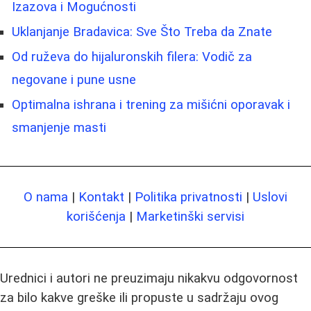
Izazova i Mogućnosti
Uklanjanje Bradavica: Sve Što Treba da Znate
Od ruževa do hijaluronskih filera: Vodič za
negovane i pune usne
Optimalna ishrana i trening za mišićni oporavak i
smanjenje masti
O nama
|
Kontakt
|
Politika privatnosti
|
Uslovi
korišćenja
|
Marketinški servisi
Urednici i autori ne preuzimaju nikakvu odgovornost
za bilo kakve greške ili propuste u sadržaju ovog