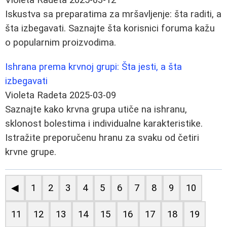
Iskustva sa preparatima za mršavljenje: šta raditi, a
šta izbegavati. Saznajte šta korisnici foruma kažu
o popularnim proizvodima.
Ishrana prema krvnoj grupi: Šta jesti, a šta
izbegavati
Violeta Radeta
2025-03-09
Saznajte kako krvna grupa utiče na ishranu,
sklonost bolestima i individualne karakteristike.
Istražite preporučenu hranu za svaku od četiri
krvne grupe.
◀
1
2
3
4
5
6
7
8
9
10
11
12
13
14
15
16
17
18
19