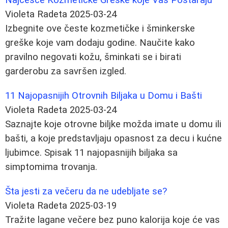
Violeta Radeta
2025-03-24
Izbegnite ove česte kozmetičke i šminkerske
greške koje vam dodaju godine. Naučite kako
pravilno negovati kožu, šminkati se i birati
garderobu za savršen izgled.
11 Najopasnijih Otrovnih Biljaka u Domu i Bašti
Violeta Radeta
2025-03-24
Saznajte koje otrovne biljke možda imate u domu ili
bašti, a koje predstavljaju opasnost za decu i kućne
ljubimce. Spisak 11 najopasnijih biljaka sa
simptomima trovanja.
Šta jesti za večeru da ne udebljate se?
Violeta Radeta
2025-03-19
Tražite lagane večere bez puno kalorija koje će vas