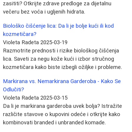
zasititi? Otkrijte zdrave predloge za dijetalnu
večeru bez voća i ugljenih hidrata.
Biološko čišćenje lica: Da li je bolje kući ili kod
kozmetičara?
Violeta Radeta
2025-03-19
Razmotrite prednosti i rizike biološkog čišćenja
lica. Saveti za negu kože kući i izbor stručnog
kozmetičara kako biste izbegli ožiljke i probleme.
Markirana vs. Nemarkirana Garderoba - Kako Se
Odlučiti?
Violeta Radeta
2025-03-15
Da li je markirana garderoba uvek bolja? Istražite
različite stavove o kupovini odeće i otkrijte kako
kombinovati branded i unbranded komade.