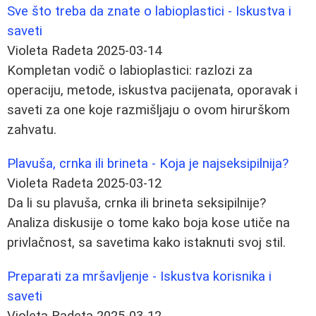
Sve što treba da znate o labioplastici - Iskustva i
saveti
Violeta Radeta
2025-03-14
Kompletan vodič o labioplastici: razlozi za
operaciju, metode, iskustva pacijenata, oporavak i
saveti za one koje razmišljaju o ovom hirurškom
zahvatu.
Plavuša, crnka ili brineta - Koja je najseksipilnija?
Violeta Radeta
2025-03-12
Da li su plavuša, crnka ili brineta seksipilnije?
Analiza diskusije o tome kako boja kose utiče na
privlačnost, sa savetima kako istaknuti svoj stil.
Preparati za mršavljenje - Iskustva korisnika i
saveti
Violeta Radeta
2025-03-12