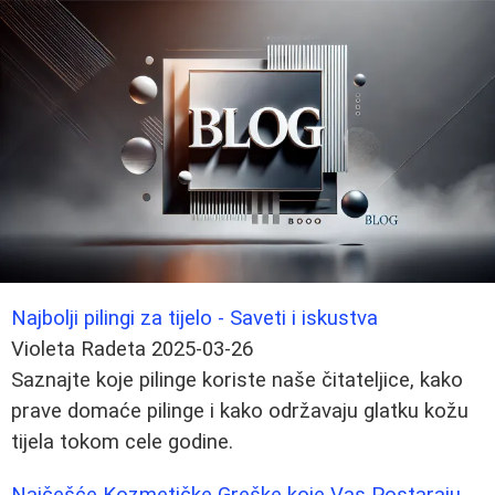
Najbolji pilingi za tijelo - Saveti i iskustva
Violeta Radeta
2025-03-26
Saznajte koje pilinge koriste naše čitateljice, kako
prave domaće pilinge i kako održavaju glatku kožu
tijela tokom cele godine.
Najčešće Kozmetičke Greške koje Vas Postaraju