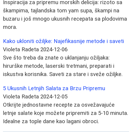
Inspiracija za pripremu morskih delicija: rizoto sa
škampima, tajlandska tom yam supa, škampi na
buzaru i još mnogo ukusnih recepata sa plodovima
mora.
Kako ukloniti ožiljke: Najefikasnije metode i saveti
Violeta Radeta
2024-12-06
Sve što treba da znate o uklanjanju ožiljaka:
hirurške metode, laserski tretmani, preparati i
iskustva korisnika. Saveti za stare i sveže ožiljke.
5 Ukusnih Letnjih Salata za Brzu Pripremu
Violeta Radeta
2024-12-05
Otkrijte jednostavne recepte za osvežavajuće
letnje salate koje možete pripremiti za 5-10 minuta.
Idealne za tople dane kao lagani obroci.