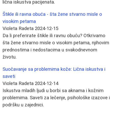
lična iskustva pacijenata.
Štikle ili ravna obuća - šta žene stvarno misle o
visokim petama
Violeta Radeta
2024-12-15
Da li preferirate štikle ili ravnu obuću? Otkrivamo
šta žene stvarno misle o visokim petama, njihovim
prednostima i nedostacima u svakodnevnom
životu.
Suočavanje sa problemima kože: Lična iskustva i
saveti
Violeta Radeta
2024-12-14
Iskustva mladih ljudi u borbi sa aknama i kožnim
problemima. Saveti za lečenje, psihološke izazove i
podršku u zajednici.