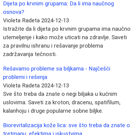
Dijeta po krvnim grupama: Da li ima naučnog
osnova?
Violeta Radeta
2024-12-13
Istražite da li dijeta po krvnim grupama ima naučno
utemeljenje i kako može uticati na zdravlje. Saveti
za pravilnu ishranu i rešavanje problema
zadržavanja tečnosti.
Rešavamo probleme sa biljkama - Najčešći
problemi i rešenja
Violeta Radeta
2024-12-13
Sve što treba da znate o negi biljaka u kućnim
uslovima. Saveti za kroton, dracenu, spatifilum,
kalanhoju i druge popularne sobne biljke.
Biorevitalizacija kože lica: sve što treba da znate o
tretmanu, efektima i iskustvima