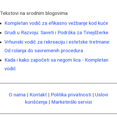
Tekstovi na srodnim blogovima
Kompletan vodič za efikasno vežbanje kod kuće
Grudi u Razvoju: Saveti i Podrška za Tinejdžerke
Vrhunski vodič za rekreaciju i estetske tretmane:
Od rolanja do savremenih procedura
Kada i kako započeti sa negom lica - Kompletan
vodič
O nama
|
Kontakt
|
Politika privatnosti
|
Uslovi
korišćenja
|
Marketinški servisi