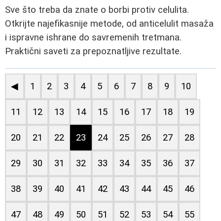
Sve što treba da znate o borbi protiv celulita.
Otkrijte najefikasnije metode, od anticelulit masaža
i ispravne ishrane do savremenih tretmana.
Praktični saveti za prepoznatljive rezultate.
◀
1
2
3
4
5
6
7
8
9
10
11
12
13
14
15
16
17
18
19
20
21
22
23
24
25
26
27
28
29
30
31
32
33
34
35
36
37
38
39
40
41
42
43
44
45
46
47
48
49
50
51
52
53
54
55