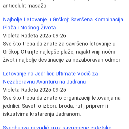
anticelulit masaža.
Najbolje Letovanje u Grčkoj: Savršena Kombinacija
Plaža i Noćnog Života
Violeta Radeta
2025-09-26
Sve što treba da znate za savršeno letovanje u
Grčkoj. Otkrijte najlepše plaže, najaktivniji noćni
život i najbolje destinacije za nezaboravan odmor.
Letovanje na Jedrilici: Ultimate Vodič za
Nezaboravnu Avanturu na Jadranu
Violeta Radeta
2025-09-25
Sve što treba da znate o organizaciji letovanja na
jedrilici. Saveti o izboru broda, ruti, pripremi i
iskustvima krstarenja Jadranom.
Sveobuhvatni vodič kroz savremene estetske