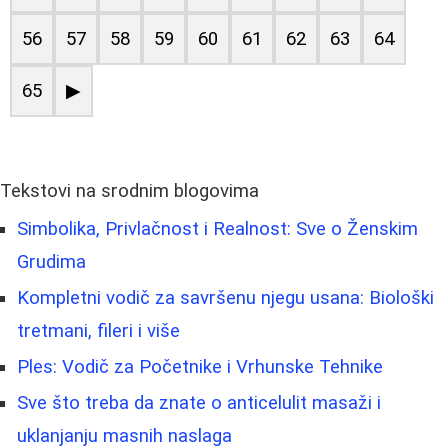
56
57
58
59
60
61
62
63
64
65
▶
Tekstovi na srodnim blogovima
Simbolika, Privlačnost i Realnost: Sve o Ženskim
Grudima
Kompletni vodič za savršenu njegu usana: Biološki
tretmani, fileri i više
Ples: Vodič za Početnike i Vrhunske Tehnike
Sve što treba da znate o anticelulit masaži i
uklanjanju masnih naslaga