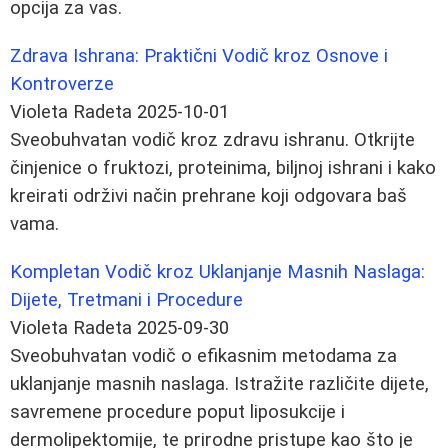
opcija za vas.
Zdrava Ishrana: Praktični Vodič kroz Osnove i
Kontroverze
Violeta Radeta
2025-10-01
Sveobuhvatan vodič kroz zdravu ishranu. Otkrijte
činjenice o fruktozi, proteinima, biljnoj ishrani i kako
kreirati održivi način prehrane koji odgovara baš
vama.
Kompletan Vodič kroz Uklanjanje Masnih Naslaga:
Dijete, Tretmani i Procedure
Violeta Radeta
2025-09-30
Sveobuhvatan vodič o efikasnim metodama za
uklanjanje masnih naslaga. Istražite različite dijete,
savremene procedure poput liposukcije i
dermolipektomije, te prirodne pristupe kao što je