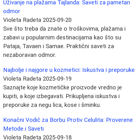
Uživanje na plažama Tajlanda: Saveti za pametan
odmor
Violeta Radeta
2025-09-20
Sve što treba da znate o troškovima, plažama i
zabavi u popularnim destinacijama kao što su
Pataja, Tavaen i Samae. Praktični saveti za
nezaboravan odmor.
Najbolje i najgore u kozmetici: Iskustva i preporuke
Violeta Radeta
2025-09-19
Saznajte koje kozmetičke proizvode vredno je
kupiti, a koje izbegavati. Prikupljena iskustva i
preporuke za negu lica, kose i šminku.
Konačni Vodič za Borbu Protiv Celulita: Proverene
Metode i Saveti
Violeta Radeta
2025-09-18