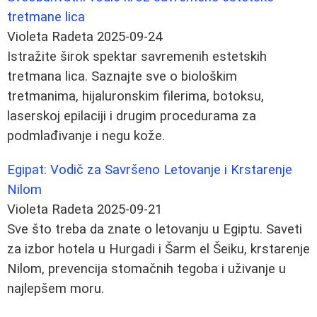
tretmane lica
Violeta Radeta
2025-09-24
Istražite širok spektar savremenih estetskih
tretmana lica. Saznajte sve o biološkim
tretmanima, hijaluronskim filerima, botoksu,
laserskoj epilaciji i drugim procedurama za
podmlađivanje i negu kože.
Egipat: Vodič za Savršeno Letovanje i Krstarenje
Nilom
Violeta Radeta
2025-09-21
Sve što treba da znate o letovanju u Egiptu. Saveti
za izbor hotela u Hurgadi i Šarm el Šeiku, krstarenje
Nilom, prevencija stomačnih tegoba i uživanje u
najlepšem moru.