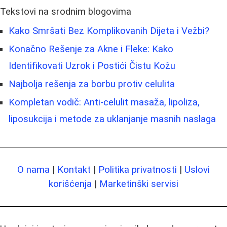
Tekstovi na srodnim blogovima
Kako Smršati Bez Komplikovanih Dijeta i Vežbi?
Konačno Rešenje za Akne i Fleke: Kako
Identifikovati Uzrok i Postići Čistu Kožu
Najbolja rešenja za borbu protiv celulita
Kompletan vodič: Anti-celulit masaža, lipoliza,
liposukcija i metode za uklanjanje masnih naslaga
O nama
|
Kontakt
|
Politika privatnosti
|
Uslovi
korišćenja
|
Marketinški servisi