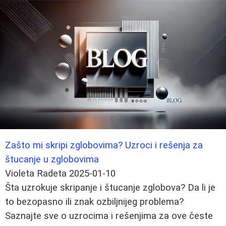
Zašto mi skripi zglobovima? Uzroci i rešenja za
štucanje u zglobovima
Violeta Radeta
2025-01-10
Šta uzrokuje skripanje i štucanje zglobova? Da li je
to bezopasno ili znak ozbiljnijeg problema?
Saznajte sve o uzrocima i rešenjima za ove česte