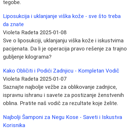
tegobe.
Liposukcija i uklanjanje viška kože - sve što treba
da znate
Violeta Radeta
2025-01-08
Sve o liposukciji, uklanjanju viška kože i iskustvima
pacijenata. Da li je operacija pravo rešenje za trajno
gubljenje kilograma?
Kako Obličiti i Podići Zadnjicu - Kompletan Vodič
Violeta Radeta
2025-01-07
Saznajte najbolje vežbe za oblikovanje zadnjice,
ispravnu ishranu i savete za postizanje ženstvenih
oblina. Pratite naš vodič za rezultate koje želite.
Najbolji Šamponi za Negu Kose - Saveti i Iskustva
Korisnika