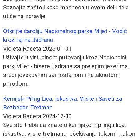
Saznajte zašto i kako masnoća u ovom delu tela
utiče na zdravlje.
Otkrijte čaroliju Nacionalnog parka Mljet - Vodič
kroz raj na Jadranu
Violeta Radeta
2025-01-01
Uživajte u virtualnom putovanju kroz Nacionalni
park Mljet - bisere Jadrana sa prelepim jezerima,
srednjovekovnim samostanom i netaknutom
prirodom.
Kemijski Piling Lica: Iskustva, Vrste i Saveti za
Bezbedan Tretman
Violeta Radeta
2024-12-30
Sve što treba da znate o kemijskom pilingu lica:
iskustva, vrste tretmana, očekivanja tokom i nakon