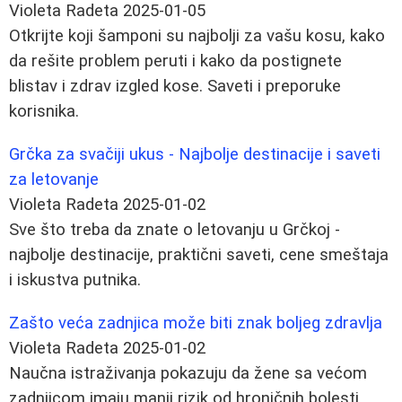
Violeta Radeta
2025-01-05
Otkrijte koji šamponi su najbolji za vašu kosu, kako
da rešite problem peruti i kako da postignete
blistav i zdrav izgled kose. Saveti i preporuke
korisnika.
Grčka za svačiji ukus - Najbolje destinacije i saveti
za letovanje
Violeta Radeta
2025-01-02
Sve što treba da znate o letovanju u Grčkoj -
najbolje destinacije, praktični saveti, cene smeštaja
i iskustva putnika.
Zašto veća zadnjica može biti znak boljeg zdravlja
Violeta Radeta
2025-01-02
Naučna istraživanja pokazuju da žene sa većom
zadnjicom imaju manji rizik od hroničnih bolesti.