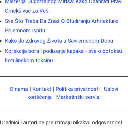
Misterija Dugotrajnog Mirisa: Kako Odabrati Pravi
Omekšivač za Veš
Sve Što Treba Da Znaš O Studiranju Arhitekture i
Prijemnom Ispitu
Kako do Zdravog Života u Savremenom Dobu
Korekcija bora i podizanje kapaka - sve o botoksu i
botulinskom toksinu
O nama
|
Kontakt
|
Politika privatnosti
|
Uslovi
korišćenja
|
Marketinški servisi
Urednici i autori ne preuzimaju nikakvu odgovornost