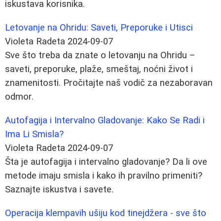
iskustava korisnika.
Letovanje na Ohridu: Saveti, Preporuke i Utisci
Violeta Radeta
2024-09-07
Sve što treba da znate o letovanju na Ohridu –
saveti, preporuke, plaže, smeštaj, noćni život i
znamenitosti. Pročitajte naš vodič za nezaboravan
odmor.
Autofagija i Intervalno Gladovanje: Kako Se Radi i
Ima Li Smisla?
Violeta Radeta
2024-09-07
Šta je autofagija i intervalno gladovanje? Da li ove
metode imaju smisla i kako ih pravilno primeniti?
Saznajte iskustva i savete.
Operacija klempavih ušiju kod tinejdžera - sve što