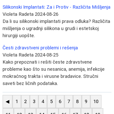
Silikonski Implantati: Za i Protiv - Različita Mišljenja
Violeta Radeta
2024-08-26
Da li su silikonski implantati prava odluka? Različita
mišljenja o ugradnji silikona u grudi i estetskoj
hirurgiji uopšte.
Česti zdravstveni problemi i rešenja
Violeta Radeta
2024-08-25
Kako prepoznati i rešiti česte zdravstvene
probleme kao što su nesanica, anemija, infekcije
mokraćnog trakta i virusne bradavice. Stručni
saveti bez ličnih podataka.
◀
1
2
3
4
5
6
7
8
9
10