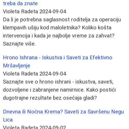
treba da znate
Violeta Radeta
2024-09-04
Da li je potrebna saglasnost roditelja za operaciju
klempavih ušiju kod maloletnika? Koliko košta
intervencija i kada je najbolje vreme za zahvat?
Saznajte više.
Hrono Ishrana - Iskustva i Saveti za Efektivno
Mršavljenje
Violeta Radeta
2024-09-04
Saznajte sve o hrono ishrani - iskustva, saveti,
dozvoljene i zabranjene namirnice. Kako postići
dugotrajne rezultate bez osećaja gladi?
Dnevna ili Noćna Krema? Saveti za Savršenu Negu
Lica
Violeta Radeta
2024-09-02