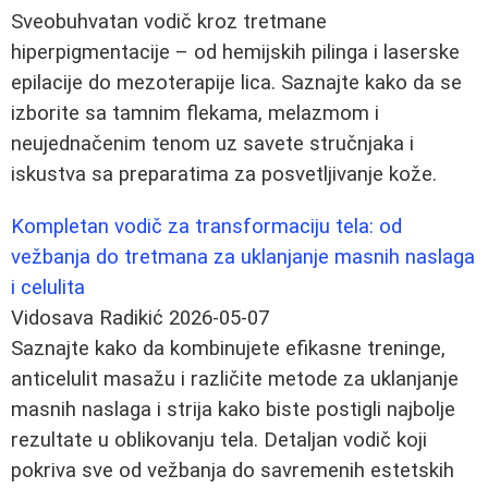
Sveobuhvatan vodič kroz tretmane
hiperpigmentacije – od hemijskih pilinga i laserske
epilacije do mezoterapije lica. Saznajte kako da se
izborite sa tamnim flekama, melazmom i
neujednačenim tenom uz savete stručnjaka i
iskustva sa preparatima za posvetljivanje kože.
Kompletan vodič za transformaciju tela: od
vežbanja do tretmana za uklanjanje masnih naslaga
i celulita
Vidosava Radikić
2026-05-07
Saznajte kako da kombinujete efikasne treninge,
anticelulit masažu i različite metode za uklanjanje
masnih naslaga i strija kako biste postigli najbolje
rezultate u oblikovanju tela. Detaljan vodič koji
pokriva sve od vežbanja do savremenih estetskih