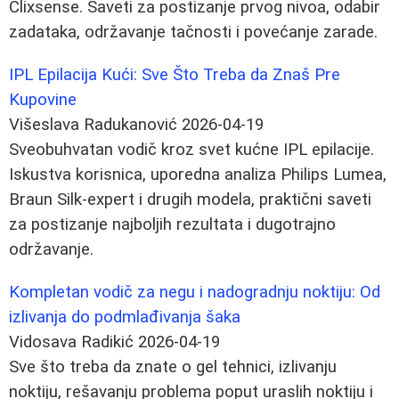
Clixsense. Saveti za postizanje prvog nivoa, odabir
zadataka, održavanje tačnosti i povećanje zarade.
IPL Epilacija Kući: Sve Što Treba da Znaš Pre
Kupovine
Višeslava Radukanović
2026-04-19
Sveobuhvatan vodič kroz svet kućne IPL epilacije.
Iskustva korisnica, uporedna analiza Philips Lumea,
Braun Silk-expert i drugih modela, praktični saveti
za postizanje najboljih rezultata i dugotrajno
održavanje.
Kompletan vodič za negu i nadogradnju noktiju: Od
izlivanja do podmlađivanja šaka
Vidosava Radikić
2026-04-19
Sve što treba da znate o gel tehnici, izlivanju
noktiju, rešavanju problema poput uraslih noktiju i