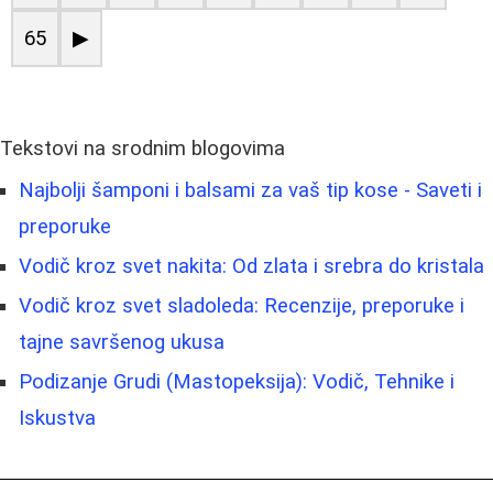
65
▶
Tekstovi na srodnim blogovima
Najbolji šamponi i balsami za vaš tip kose - Saveti i
preporuke
Vodič kroz svet nakita: Od zlata i srebra do kristala
Vodič kroz svet sladoleda: Recenzije, preporuke i
tajne savršenog ukusa
Podizanje Grudi (Mastopeksija): Vodič, Tehnike i
Iskustva