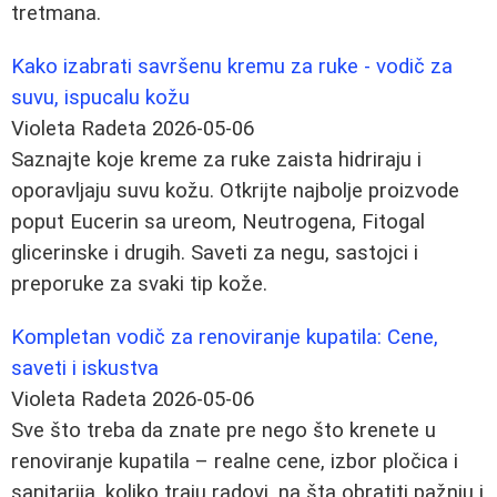
tretmana.
Kako izabrati savršenu kremu za ruke - vodič za
suvu, ispucalu kožu
Violeta Radeta
2026-05-06
Saznajte koje kreme za ruke zaista hidriraju i
oporavljaju suvu kožu. Otkrijte najbolje proizvode
poput Eucerin sa ureom, Neutrogena, Fitogal
glicerinske i drugih. Saveti za negu, sastojci i
preporuke za svaki tip kože.
Kompletan vodič za renoviranje kupatila: Cene,
saveti i iskustva
Violeta Radeta
2026-05-06
Sve što treba da znate pre nego što krenete u
renoviranje kupatila – realne cene, izbor pločica i
sanitarija, koliko traju radovi, na šta obratiti pažnju i