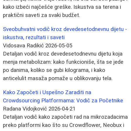
kako izbeći najčešće greške. Iskustva sa terena i
praktični saveti za svaki budžet.
Sveobuhvatni vodič kroz devedesetodnevnu dijetu -
iskustva, rezultati i saveti
Vidosava Radikić
2026-05-05
Detaljan vodič kroz devedesetodnevnu dijetu koja
menja metabolizam: kako funkcioniše, šta se jede
po danima, koliko se gubi kilograma, i kako
anticelulit masaža pomaže u oblikovanju tela.
Kako Započeti i Uspešno Zaraditi na
Crowdsourcing Platformama: Vodič za Početnike
Radana Vidojković
2026-04-21
Detaljan vodič kako započeti rad na mikrozadacima
preko platformi kao što su Crowdflower, Neobux i