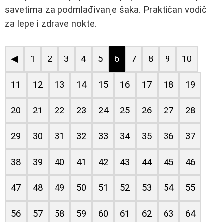
savetima za podmlađivanje šaka. Praktičan vodič
za lepe i zdrave nokte.
◀
1
2
3
4
5
6
7
8
9
10
11
12
13
14
15
16
17
18
19
20
21
22
23
24
25
26
27
28
29
30
31
32
33
34
35
36
37
38
39
40
41
42
43
44
45
46
47
48
49
50
51
52
53
54
55
56
57
58
59
60
61
62
63
64