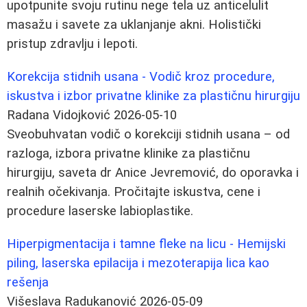
upotpunite svoju rutinu nege tela uz anticelulit
masažu i savete za uklanjanje akni. Holistički
pristup zdravlju i lepoti.
Korekcija stidnih usana - Vodič kroz procedure,
iskustva i izbor privatne klinike za plastičnu hirurgiju
Radana Vidojković
2026-05-10
Sveobuhvatan vodič o korekciji stidnih usana – od
razloga, izbora privatne klinike za plastičnu
hirurgiju, saveta dr Anice Jevremović, do oporavka i
realnih očekivanja. Pročitajte iskustva, cene i
procedure laserske labioplastike.
Hiperpigmentacija i tamne fleke na licu - Hemijski
piling, laserska epilacija i mezoterapija lica kao
rešenja
Višeslava Radukanović
2026-05-09