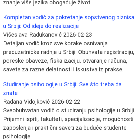
znanje više jezika obogaćuje život.
Kompletan vodič za pokretanje sopstvenog biznisa
u Srbiji: Od ideje do realizacije
Višeslava Radukanović
2026-02-23
Detaljan vodič kroz sve korake osnivanja
preduzetničke radnje u Srbiji. Obuhvata registraciju,
poreske obaveze, fiskalizaciju, otvaranje računa,
savete za razne delatnosti i iskustva iz prakse.
Studiranje psihologije u Srbiji: Sve što treba da
znate
Radana Vidojković
2026-02-22
Sveobuhvatan vodič o studiranju psihologije u Srbiji.
Prijemni ispiti, fakulteti, specijalizacije, mogućnosti
zaposlenja i praktični saveti za buduće studente
psihologije.