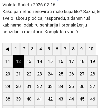
Violeta Radeta
2026-02-16
Kako pametno renovirati malo kupatilo? Saznajte
sve o izboru pločica, rasporedu, zidanim tuš
kabinama, odabiru sanitarija i pronalaženju
pouzdanih majstora. Kompletan vodič.
◀
1
2
3
4
5
6
7
8
9
10
11
12
13
14
15
16
17
18
19
20
21
22
23
24
25
26
27
28
29
30
31
32
33
34
35
36
37
38
39
40
41
42
43
44
45
46