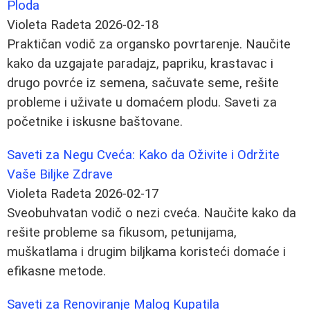
Ploda
Violeta Radeta
2026-02-18
Praktičan vodič za organsko povrtarenje. Naučite
kako da uzgajate paradajz, papriku, krastavac i
drugo povrće iz semena, sačuvate seme, rešite
probleme i uživate u domaćem plodu. Saveti za
početnike i iskusne baštovane.
Saveti za Negu Cveća: Kako da Oživite i Održite
Vaše Biljke Zdrave
Violeta Radeta
2026-02-17
Sveobuhvatan vodič o nezi cveća. Naučite kako da
rešite probleme sa fikusom, petunijama,
muškatlama i drugim biljkama koristeći domaće i
efikasne metode.
Saveti za Renoviranje Malog Kupatila