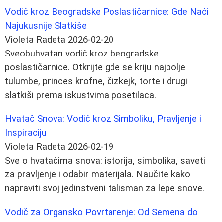
Vodič kroz Beogradske Poslastičarnice: Gde Naći
Najukusnije Slatkiše
Violeta Radeta
2026-02-20
Sveobuhvatan vodič kroz beogradske
poslastičarnice. Otkrijte gde se kriju najbolje
tulumbe, princes krofne, čizkejk, torte i drugi
slatkiši prema iskustvima posetilaca.
Hvatač Snova: Vodič kroz Simboliku, Pravljenje i
Inspiraciju
Violeta Radeta
2026-02-19
Sve o hvatačima snova: istorija, simbolika, saveti
za pravljenje i odabir materijala. Naučite kako
napraviti svoj jedinstveni talisman za lepe snove.
Vodič za Organsko Povrtarenje: Od Semena do