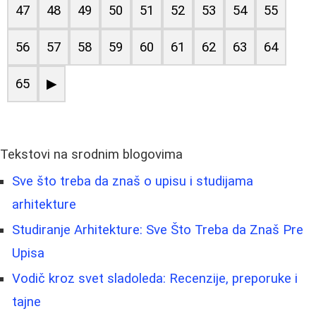
47
48
49
50
51
52
53
54
55
56
57
58
59
60
61
62
63
64
65
▶
Tekstovi na srodnim blogovima
Sve što treba da znaš o upisu i studijama
arhitekture
Studiranje Arhitekture: Sve Što Treba da Znaš Pre
Upisa
Vodič kroz svet sladoleda: Recenzije, preporuke i
tajne