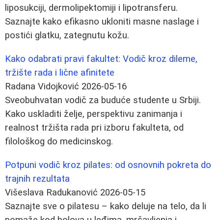
liposukciji, dermolipektomiji i lipotransferu.
Saznajte kako efikasno ukloniti masne naslage i
postići glatku, zategnutu kožu.
Kako odabrati pravi fakultet: Vodič kroz dileme,
tržište rada i lične afinitete
Radana Vidojković
2026-05-16
Sveobuhvatan vodič za buduće studente u Srbiji.
Kako uskladiti želje, perspektivu zanimanja i
realnost tržišta rada pri izboru fakulteta, od
filološkog do medicinskog.
Potpuni vodič kroz pilates: od osnovnih pokreta do
trajnih rezultata
Višeslava Radukanović
2026-05-15
Saznajte sve o pilatesu – kako deluje na telo, da li
pomaže kod bolova u leđima, mršavljenja i