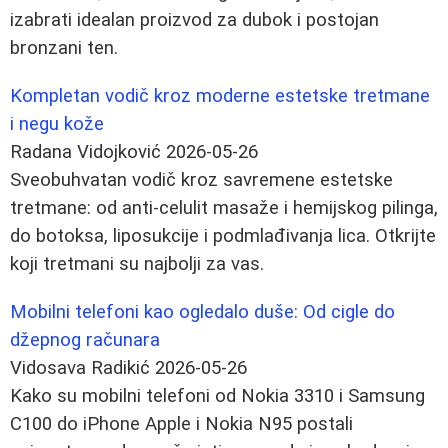
izabrati idealan proizvod za dubok i postojan
bronzani ten.
Kompletan vodič kroz moderne estetske tretmane
i negu kože
Radana Vidojković
2026-05-26
Sveobuhvatan vodič kroz savremene estetske
tretmane: od anti-celulit masaže i hemijskog pilinga,
do botoksa, liposukcije i podmlađivanja lica. Otkrijte
koji tretmani su najbolji za vas.
Mobilni telefoni kao ogledalo duše: Od cigle do
džepnog računara
Vidosava Radikić
2026-05-26
Kako su mobilni telefoni od Nokia 3310 i Samsung
C100 do iPhone Apple i Nokia N95 postali