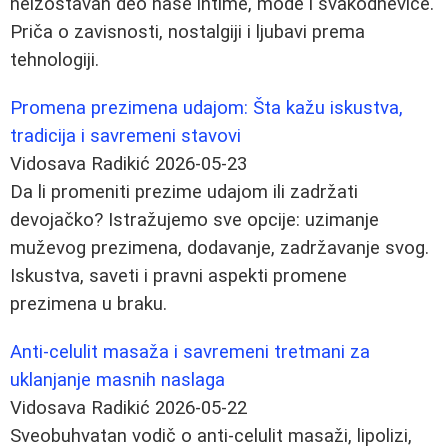
neizostavan deo naše intime, mode i svakodnevice.
Priča o zavisnosti, nostalgiji i ljubavi prema
tehnologiji.
Promena prezimena udajom: Šta kažu iskustva,
tradicija i savremeni stavovi
Vidosava Radikić
2026-05-23
Da li promeniti prezime udajom ili zadržati
devojačko? Istražujemo sve opcije: uzimanje
muževog prezimena, dodavanje, zadržavanje svog.
Iskustva, saveti i pravni aspekti promene
prezimena u braku.
Anti-celulit masaža i savremeni tretmani za
uklanjanje masnih naslaga
Vidosava Radikić
2026-05-22
Sveobuhvatan vodič o anti-celulit masaži, lipolizi,