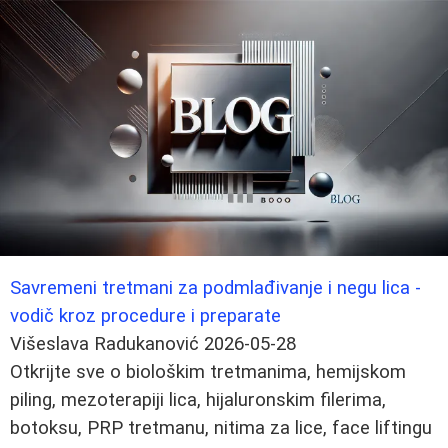
Savremeni tretmani za podmlađivanje i negu lica -
vodič kroz procedure i preparate
Višeslava Radukanović
2026-05-28
Otkrijte sve o biološkim tretmanima, hemijskom
piling, mezoterapiji lica, hijaluronskim filerima,
botoksu, PRP tretmanu, nitima za lice, face liftingu