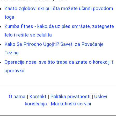
Zašto zglobovi skripi i šta možete učiniti povodom
toga
Zumba fitnes - kako da uz ples smršate, zategnete
telo i rešite se celulita
Kako Se Prirodno Ugojiti? Saveti za Povećanje
Težine
Operacija nosa: sve što treba da znate o korekciji i
oporavku
O nama
|
Kontakt
|
Politika privatnosti
|
Uslovi
korišćenja
|
Marketinški servisi