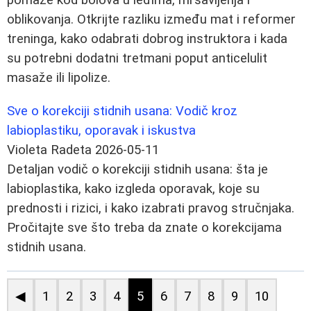
oblikovanja. Otkrijte razliku između mat i reformer
treninga, kako odabrati dobrog instruktora i kada
su potrebni dodatni tretmani poput anticelulit
masaže ili lipolize.
Sve o korekciji stidnih usana: Vodič kroz
labioplastiku, oporavak i iskustva
Violeta Radeta
2026-05-11
Detaljan vodič o korekciji stidnih usana: šta je
labioplastika, kako izgleda oporavak, koje su
prednosti i rizici, i kako izabrati pravog stručnjaka.
Pročitajte sve što treba da znate o korekcijama
stidnih usana.
◀
1
2
3
4
5
6
7
8
9
10