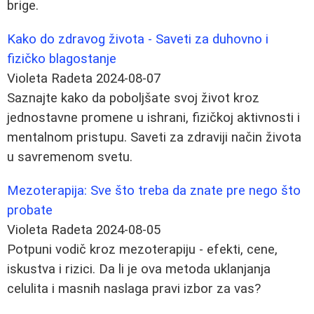
brige.
Kako do zdravog života - Saveti za duhovno i
fizičko blagostanje
Violeta Radeta
2024-08-07
Saznajte kako da poboljšate svoj život kroz
jednostavne promene u ishrani, fizičkoj aktivnosti i
mentalnom pristupu. Saveti za zdraviji način života
u savremenom svetu.
Mezoterapija: Sve što treba da znate pre nego što
probate
Violeta Radeta
2024-08-05
Potpuni vodič kroz mezoterapiju - efekti, cene,
iskustva i rizici. Da li je ova metoda uklanjanja
celulita i masnih naslaga pravi izbor za vas?