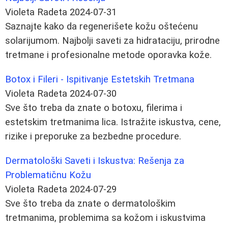
Violeta Radeta
2024-07-31
Saznajte kako da regenerišete kožu oštećenu
solarijumom. Najbolji saveti za hidrataciju, prirodne
tretmane i profesionalne metode oporavka kože.
Botox i Fileri - Ispitivanje Estetskih Tretmana
Violeta Radeta
2024-07-30
Sve što treba da znate o botoxu, filerima i
estetskim tretmanima lica. Istražite iskustva, cene,
rizike i preporuke za bezbedne procedure.
Dermatološki Saveti i Iskustva: Rešenja za
Problematičnu Kožu
Violeta Radeta
2024-07-29
Sve što treba da znate o dermatološkim
tretmanima, problemima sa kožom i iskustvima