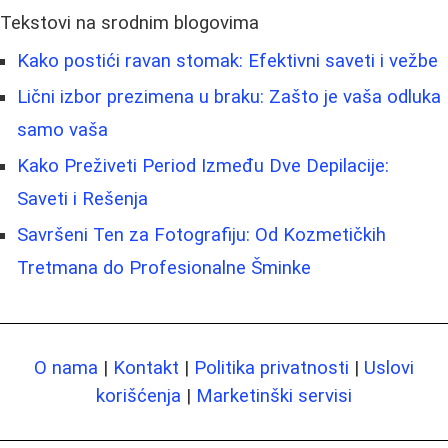
Tekstovi na srodnim blogovima
Kako postići ravan stomak: Efektivni saveti i vežbe
Lični izbor prezimena u braku: Zašto je vaša odluka
samo vaša
Kako Preživeti Period Između Dve Depilacije:
Saveti i Rešenja
Savršeni Ten za Fotografiju: Od Kozmetičkih
Tretmana do Profesionalne Šminke
O nama
|
Kontakt
|
Politika privatnosti
|
Uslovi
korišćenja
|
Marketinški servisi