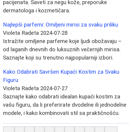
pacijenata. Saveti za negu kože, preporuke
dermatologa i kozmetičara.
Najlepši parfemi: Omiljeni mirisi za svaku priliku
Violeta Radeta
2024-07-28
Istražite omiljene parfeme koje ljudi obožavaju –
od laganih dnevnih do luksuznih večernjih mirisa.
Saznajte koji su trenutno najpopularniji izbori.
Kako Odabrati Savršen Kupaći Kostim za Svaku
Figuru
Violeta Radeta
2024-07-27
Saznajte kako odabrati idealan kupaći kostim za
vašu figuru, da li preferirate dvodelne ili jednodelne
modele, i kako kombinovati stil sa praktičnošću.