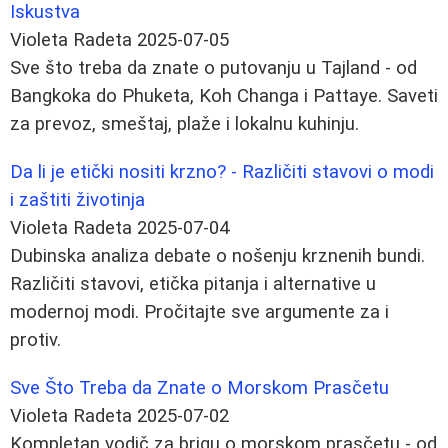
Iskustva
Violeta Radeta
2025-07-05
Sve što treba da znate o putovanju u Tajland - od
Bangkoka do Phuketa, Koh Changa i Pattaye. Saveti
za prevoz, smeštaj, plaže i lokalnu kuhinju.
Da li je etički nositi krzno? - Različiti stavovi o modi
i zaštiti životinja
Violeta Radeta
2025-07-04
Dubinska analiza debate o nošenju krznenih bundi.
Različiti stavovi, etička pitanja i alternative u
modernoj modi. Pročitajte sve argumente za i
protiv.
Sve Što Treba da Znate o Morskom Prasčetu
Violeta Radeta
2025-07-02
Kompletan vodič za brigu o morskom prasčetu - od