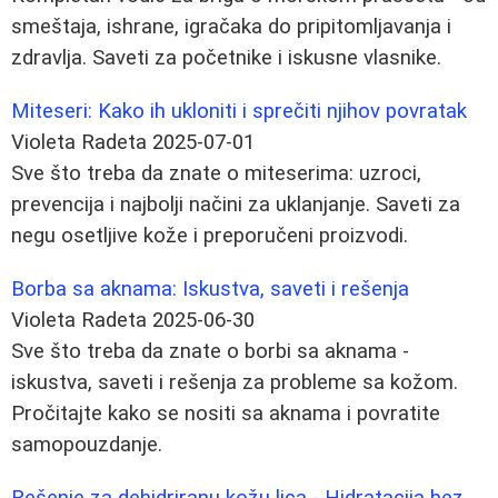
smeštaja, ishrane, igračaka do pripitomljavanja i
zdravlja. Saveti za početnike i iskusne vlasnike.
Miteseri: Kako ih ukloniti i sprečiti njihov povratak
Violeta Radeta
2025-07-01
Sve što treba da znate o miteserima: uzroci,
prevencija i najbolji načini za uklanjanje. Saveti za
negu osetljive kože i preporučeni proizvodi.
Borba sa aknama: Iskustva, saveti i rešenja
Violeta Radeta
2025-06-30
Sve što treba da znate o borbi sa aknama -
iskustva, saveti i rešenja za probleme sa kožom.
Pročitajte kako se nositi sa aknama i povratite
samopouzdanje.
Rešenje za dehidriranu kožu lica - Hidratacija bez