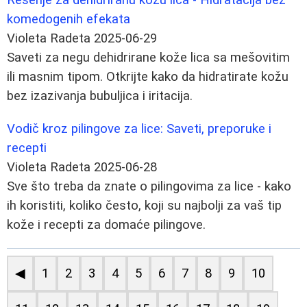
komedogenih efekata
Violeta Radeta
2025-06-29
Saveti za negu dehidrirane kože lica sa mešovitim
ili masnim tipom. Otkrijte kako da hidratirate kožu
bez izazivanja bubuljica i iritacija.
Vodič kroz pilingove za lice: Saveti, preporuke i
recepti
Violeta Radeta
2025-06-28
Sve što treba da znate o pilingovima za lice - kako
ih koristiti, koliko često, koji su najbolji za vaš tip
kože i recepti za domaće pilingove.
◀
1
2
3
4
5
6
7
8
9
10