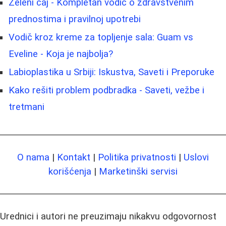
Zeleni čaj - Kompletan vodič o zdravstvenim
prednostima i pravilnoj upotrebi
Vodič kroz kreme za topljenje sala: Guam vs
Eveline - Koja je najbolja?
Labioplastika u Srbiji: Iskustva, Saveti i Preporuke
Kako rešiti problem podbradka - Saveti, vežbe i
tretmani
O nama
|
Kontakt
|
Politika privatnosti
|
Uslovi
korišćenja
|
Marketinški servisi
Urednici i autori ne preuzimaju nikakvu odgovornost